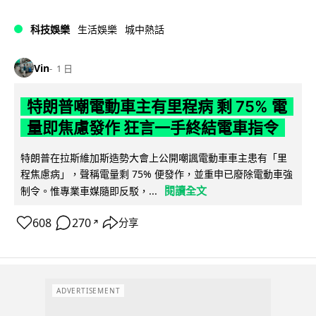
科技娛樂
生活娛樂
城中熱話
Vin
1 日
特朗普嘲電動車主有里程病 剩 75% 電
量即焦慮發作 狂言一手終結電車指令
特朗普在拉斯維加斯造勢大會上公開嘲諷電動車車主患有「里
程焦慮病」，聲稱電量剩 75% 便發作，並重申已廢除電動車強
閱讀全文
制令。惟專業車媒隨即反駁，...
608
270
分享
↗
ADVERTISEMENT