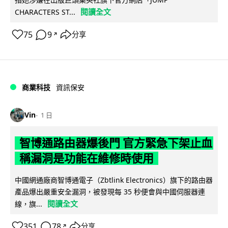
閱讀全文
CHARACTERS ST...
75
9
分享
↗
商業科技
資訊保安
Vin
1 日
智博通路由器爆後門 官方緊急下架止血
稱漏洞是功能在維修時使用
中國網通廠商智博通電子（Zbtlink Electronics）旗下的路由器
產品爆出嚴重安全漏洞，被發現每 35 秒便會與中國伺服器連
閱讀全文
線，旗...
351
78
分享
↗