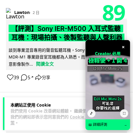
89
Lawton
2 日
【評測】Sony IER-M500 入耳式監聽
耳機：現場拍攝、後製監聽與人聲利器
×
談到專業混音專用的聲音監聽耳機，Sony 經典 MDR-7506 到
MDR-M1 專業錄音室耳機都為人熟悉。而現在舞台製作者與創
閱讀全文
意影像製作...
39
5
分享
↗
本網站正使用 Cookie
科技娛樂
遊戲情報
我們使用 Cookie 改善網站體驗。 繼續使用
🎵
⛶
我們的網站即表示您同意我們的
Cookie 政
策
。
天恩
2 日
📖 詳細評測
→