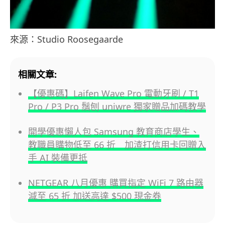
來源：Studio Roosegaarde
相關文章:
【優惠碼】Laifen Wave Pro 電動牙刷 / T1
Pro / P3 Pro 鬚刨 uniwre 獨家贈品加碼教學
開學優惠懶人包 Samsung 教育商店學生、
教職員購物低至 66 折 加渣打信用卡回贈入
手 AI 裝備更抵
NETGEAR 八月優惠 購買指定 WiFi 7 路由器
減至 65 折 加送高達 $500 現金券