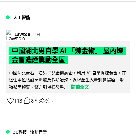
人工智能
Lawton
2 日
中國湖北男自學 AI 「煉金術」 屋內煉
金冒濃煙驚動全區
中國湖北黃石一名男子見金價高企，利用 AI 自學提煉黃金，在
租住單位私設高壓爐及作坊冶煉，過程產生大量刺鼻濃煙，驚
閱讀全文
動鄰居報警。警方到場揭發整...
113
8
分享
↗
3C科技
流動音樂