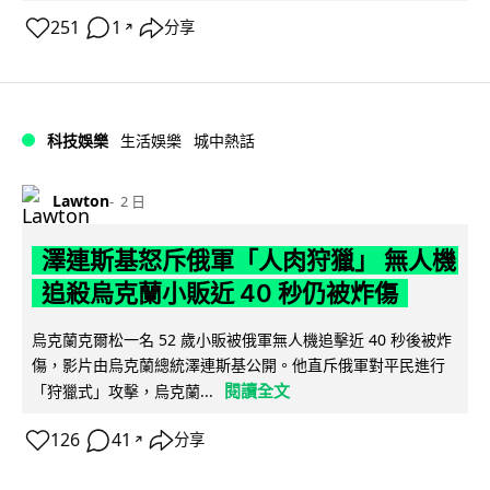
251
1
分享
↗
科技娛樂
生活娛樂
城中熱話
Lawton
2 日
澤連斯基怒斥俄軍「人肉狩獵」 無人機
追殺烏克蘭小販近 40 秒仍被炸傷
烏克蘭克爾松一名 52 歲小販被俄軍無人機追擊近 40 秒後被炸
傷，影片由烏克蘭總統澤連斯基公開。他直斥俄軍對平民進行
閱讀全文
「狩獵式」攻擊，烏克蘭...
126
41
分享
↗