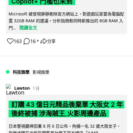
Copilot+ 門檻也未到
Microsoft 被發現靜靜刪除官方網站上，對遊戲玩家要為電腦配
置 32GB RAM 的建議。分析指微軟同時新推出的 8GB RAM 入
閱讀全文
門...
163
16
分享
↗
科技娛樂
影視娛樂
Lawton
1 日
訂購 43 億日元精品後棄單 大阪女 2 年
後終被捕 涉海賊王,火影周邊產品
日本警視廳神田署 8 月 6 日公布，拘捕一名 32 歲大阪女子，
指她涉嫌在出版巨頭集英社旗下官方網店「JUMP