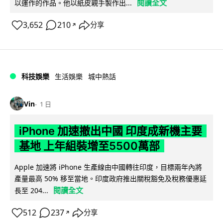
閱讀全文
以運作的作品。他以紙皮親手製作出...
3,652
210
分享
↗
科技娛樂
生活娛樂
城中熱話
Vin
1 日
iPhone 加速撤出中國 印度成新機主要
基地 上年組裝增至5500萬部
Apple 加速將 iPhone 生產線由中國轉往印度，目標兩年內將
產量最高 50% 移至當地。印度政府推出關稅豁免及稅務優惠延
閱讀全文
長至 204...
512
237
分享
↗