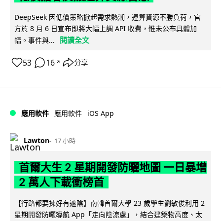
DeepSeek 因低價策略掀起需求熱潮，運算資源不勝負荷，官
方於 8 月 6 日宣布即將大幅上調 API 收費，惟未公布具體加
閱讀全文
幅。事件與...
53
16
分享
↗
iOS App
應用軟件
應用軟件
Lawton
17 小時
首爾大生 2 星期開發防曬地圖 一日暴增
2 萬人下載衝榜首
【行路都要揀好有遮陰】南韓首爾大學 23 歲學生劉敏俊利用 2
星期開發防曬導航 App「走向陰涼處」，結合建築物高度、太