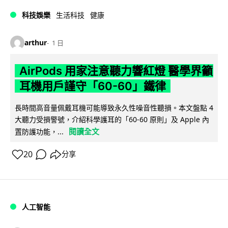
科技娛樂
生活科技
健康
arthur
1 日
AirPods 用家注意聽力響紅燈 醫學界籲
耳機用戶謹守「60-60」鐵律
長時間高音量佩戴耳機可能導致永久性噪音性聽損。本文盤點 4
大聽力受損警號，介紹科學護耳的「60-60 原則」及 Apple 內
閱讀全文
置防護功能，...
20
分享
人工智能