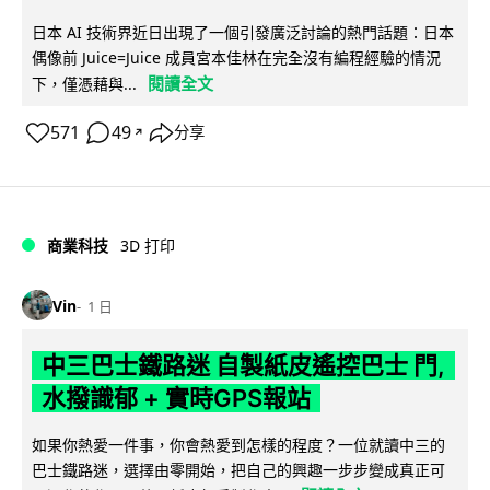
日本 AI 技術界近日出現了一個引發廣泛討論的熱門話題：日本
偶像前 Juice=Juice 成員宮本佳林在完全沒有編程經驗的情況
閱讀全文
下，僅憑藉與...
571
49
分享
↗
商業科技
3D 打印
Vin
1 日
中三巴士鐵路迷 自製紙皮遙控巴士 門,
水撥識郁 + 實時GPS報站
如果你熱愛一件事，你會熱愛到怎樣的程度？一位就讀中三的
巴士鐵路迷，選擇由零開始，把自己的興趣一步步變成真正可