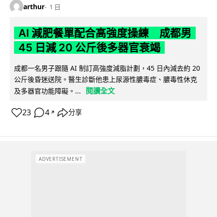
arthur
1 日
AI 減肥餐單配合高強度操練 成都男
45 日減 20 公斤後多器官衰竭
成都一名男子跟隨 AI 制訂高強度減脂計劃，45 日內減去約 20
公斤後昏迷送院。醫生診斷他患上尿源性膿毒症、膿毒性休克
閱讀全文
及多器官功能障礙。...
23
4
分享
↗
ADVERTISEMENT