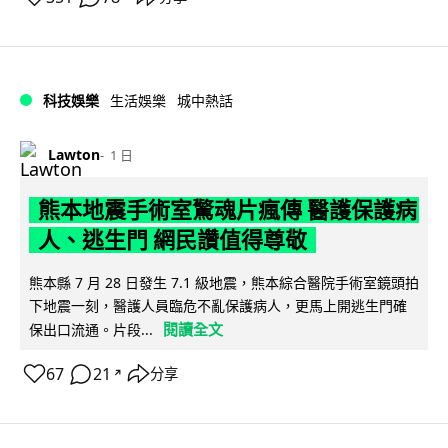
科技娛樂
生活娛樂
城中熱話
Lawton
1 日
熊本地震手術室驚魂片瘋傳 醫護保護病
人、逃生門 網民讚值得尊敬
熊本縣 7 月 28 日發生 7.1 級地震，熊本綜合醫院手術室鏡頭拍
下地震一刻，醫護人員臨危不亂保護病人，更馬上開逃生門確
閱讀全文
保出口流通。片段...
67
21
分享
↗