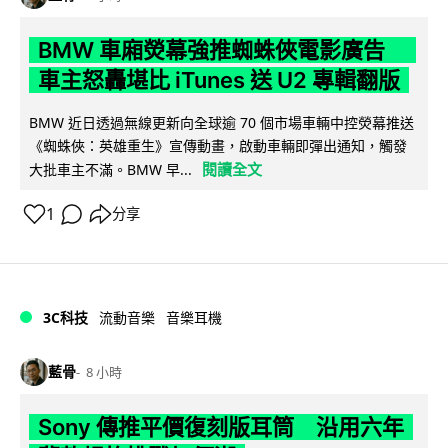
BMW 車廂熒幕強推蜘蛛俠電影廣告
車主怒轟堪比 iTunes 送 U2 專輯翻版
BMW 近日透過無線更新向全球逾 70 個市場車輛中控熒幕推送
《蜘蛛俠：英雄重生》宣傳動畫，啟動車輛即彈出通知，觸發
閱讀全文
大批車主不滿。BMW 早...
1
分享
3C科技
流動音樂
音樂耳機
藍骨
8 小時
Sony 傳推平價復刻版耳筒 沿用六年