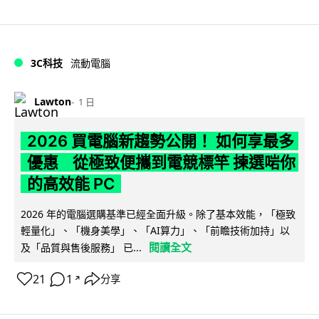
3C科技
流動電腦
Lawton
1 日
2026 買電腦新趨勢公開！ 如何享最多
優惠 從極致便攜到電競標竿 揀選啱你
的高效能 PC
2026 年的電腦選購基準已經全面升級。除了基本效能，「極致
輕量化」、「機身美學」、「AI算力」、「前瞻技術加持」以
閱讀全文
及「品質與售後服務」 已...
21
1
分享
↗