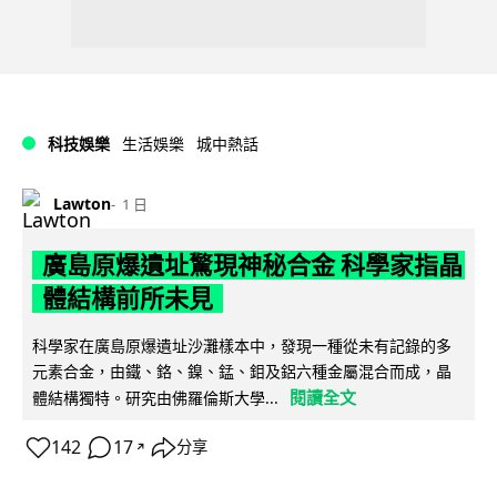
科技娛樂
生活娛樂
城中熱話
Lawton
1 日
廣島原爆遺址驚現神秘合金 科學家指晶
體結構前所未見
科學家在廣島原爆遺址沙灘樣本中，發現一種從未有記錄的多
元素合金，由鐵、鉻、鎳、錳、鉬及鋁六種金屬混合而成，晶
閱讀全文
體結構獨特。研究由佛羅倫斯大學...
142
17
分享
↗