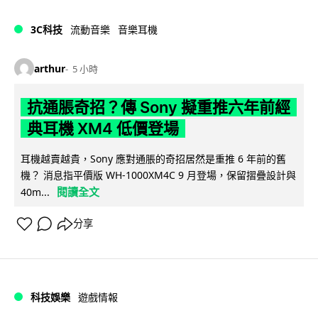
3C科技
流動音樂
音樂耳機
arthur
5 小時
抗通脹奇招？傳 Sony 擬重推六年前經
典耳機 XM4 低價登場
耳機越賣越貴，Sony 應對通脹的奇招居然是重推 6 年前的舊
機？ 消息指平價版 WH-1000XM4C 9 月登場，保留摺疊設計與
閱讀全文
40m...
分享
科技娛樂
遊戲情報