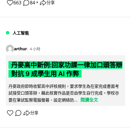
663
84
分享
↗
人工智能
arthur
4 小時
丹麥高中新例:回家功課一律加口頭答辯
對抗 9 成學生用 AI 作弊
丹麥政府即時收緊高中評核規則，要求學生為在家完成書面考
試接受口頭答辯，藉此核實作品是否由學生自行完成。學校亦
閱讀全文
要在筆試監察電腦螢幕、設定網絡防...
分享