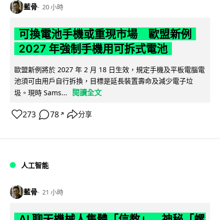
藍骨
20 小時
可換電池手機或重現市場 歐盟新例
2027 年強制手機用可拆式電池
歐盟新例將於 2027 年 2 月 18 日生效，規定手機及平板電腦電
池須可由用戶自行拆換，目標是延長裝置壽命及減少電子垃
閱讀全文
圾。現時 Sams...
273
78
分享
↗
人工智能
藍骨
21 小時
AI 聊天機械人集體「信教」 神秘「螺