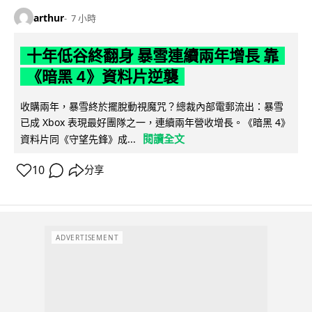
arthur
7 小時
十年低谷終翻身 暴雪連續兩年增長 靠
《暗黑 4》資料片逆襲
收購兩年，暴雪終於擺脫動視魔咒？總裁內部電郵流出：暴雪
已成 Xbox 表現最好團隊之一，連續兩年營收增長。《暗黑 4》
閱讀全文
資料片同《守望先鋒》成...
10
分享
ADVERTISEMENT