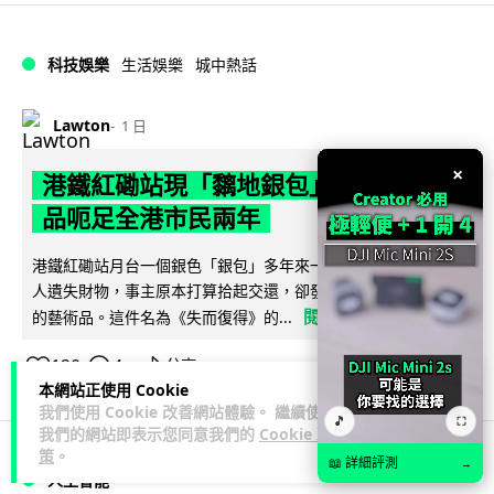
科技娛樂
生活娛樂
城中熱話
Lawton
1 日
×
港鐵紅磡站現「黐地銀包」 原來是藝術
品呃足全港市民兩年
港鐵紅磡站月台一個銀色「銀包」多年來一再令乘客誤以為有
人遺失財物，事主原本打算拾起交還，卻發現原來是黏在地上
閱讀全文
的藝術品。這件名為《失而復得》的...
120
4
分享
↗
本網站正使用 Cookie
我們使用 Cookie 改善網站體驗。 繼續使用
🎵
⛶
我們的網站即表示您同意我們的
Cookie 政
策
。
📖 詳細評測
→
人工智能