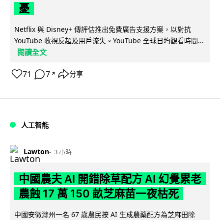
憂
Netflix 與 Disney+ 傳評估推出免費廣告支援方案，以對抗
YouTube 收視反超及用戶流失。YouTube 全球日均觀看時間...
閱讀全文
71
7
分享
↗
人工智能
Lawton
3 小時
中國農夫 AI 開錯除草配方 AI 幻覺累老
農蝕 17 萬 150 畝芝麻苗一夜枯死
中國安徽滁州一名 67 歲農民按 AI 生成農藥配方為芝麻田除