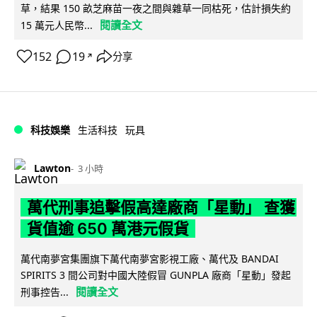
草，結果 150 畝芝麻苗一夜之間與雜草一同枯死，估計損失約
閱讀全文
15 萬元人民幣...
152
19
分享
↗
科技娛樂
生活科技
玩具
Lawton
3 小時
萬代刑事追擊假高達廠商「星動」 查獲
貨值逾 650 萬港元假貨
萬代南夢宮集團旗下萬代南夢宮影視工廠、萬代及 BANDAI
SPIRITS 3 間公司對中國大陸假冒 GUNPLA 廠商「星動」發起
閱讀全文
刑事控告...