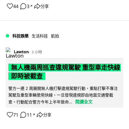
44
3
分享
↗
科技娛樂
生活科技
航拍
Lawton
2 小時
無人機兩周巡查違規駕駛 重型車走快線
即時被截查
警方一連 2 周展開無人機打擊違規駕駛行動，重點打擊不專注
駕駛及重型車輛使用快線，一旦發現違規即由地面交通警截
閱讀全文
查。行動配合警方今年上半年致命...
71
11
分享
↗