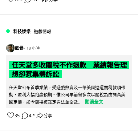
科技娛樂
遊戲情報
藍骨
18 小時
任天堂多收關稅不作退款 業績報告理
想卻惹集體訴訟
任天堂公布首季業績，受遊戲熱賣及一筆美國退還關稅款項帶
動，盈利大幅跑贏預期。惟公司早前曾多次以關稅為由調高美
閱讀全文
國定價，如今關稅被裁定違法並全數...
35
4
分享
↗