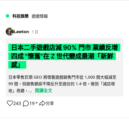
科技娛樂
遊戲情報
Lawton
1 日
日本二手遊戲店減 90% 門市 業績反增
四成 "懷舊"在 Z 世代變成最潮「新鮮
感」
日本零售巨頭 GEO 將懷舊遊戲銷售門市從 1,000 間大幅減至
99 間，但銷售額卻不降反升至過往的 1.4 倍。做到「減店增
閱讀全文
收」奇蹟，...
243
19
分享
↗