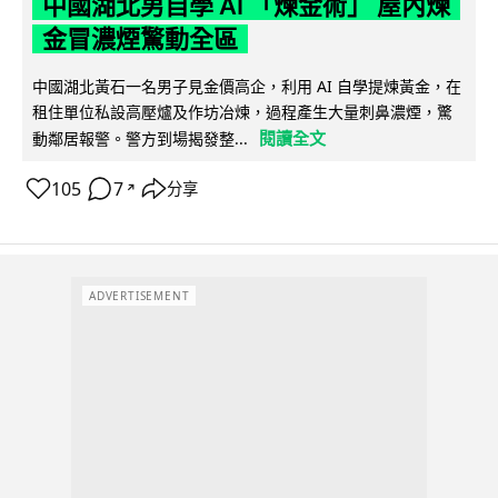
中國湖北男自學 AI 「煉金術」 屋內煉
金冒濃煙驚動全區
中國湖北黃石一名男子見金價高企，利用 AI 自學提煉黃金，在
租住單位私設高壓爐及作坊冶煉，過程產生大量刺鼻濃煙，驚
閱讀全文
動鄰居報警。警方到場揭發整...
105
7
分享
↗
ADVERTISEMENT