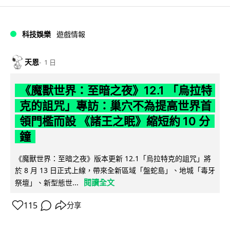
科技娛樂
遊戲情報
天恩
1 日
《魔獸世界：至暗之夜》12.1 「烏拉特
克的詛咒」專訪：巢穴不為提高世界首
領門檻而設 《諸王之眠》縮短約 10 分
鐘
《魔獸世界：至暗之夜》版本更新 12.1「烏拉特克的詛咒」將
於 8 月 13 日正式上線，帶來全新區域「盤蛇島」、地城「毒牙
閱讀全文
祭壇」、新型態世...
115
分享