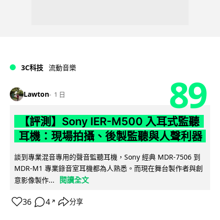
3C科技
流動音樂
89
Lawton
1 日
【評測】Sony IER-M500 入耳式監聽
耳機：現場拍攝、後製監聽與人聲利器
談到專業混音專用的聲音監聽耳機，Sony 經典 MDR-7506 到
MDR-M1 專業錄音室耳機都為人熟悉。而現在舞台製作者與創
閱讀全文
意影像製作...
36
4
分享
↗