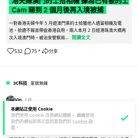
港夫婦澳門的士拾相機 據為己有被的士
Cam 睇到 2 個月後再入境被捕
一對香港夫婦今年 5 月遊澳門乘的士拾獲他人遺留相機及電
池，拾遺不報並帶返香港自用。兩人本月 2 日經港珠澳大橋再
閱讀全文
次入境澳門時，被治安警察局...
532
75
分享
↗
3C科技
家居無線
Vin
1 日
本網站正使用 Cookie
我們使用 Cookie 改善網站體驗。 繼續使用
逾 20 款平價路由器爆後門 每 35 秒自
我們的網站即表示您同意我們的
Cookie 政
動連線回中國 全球 10 萬用家私隱堪憂
策
。