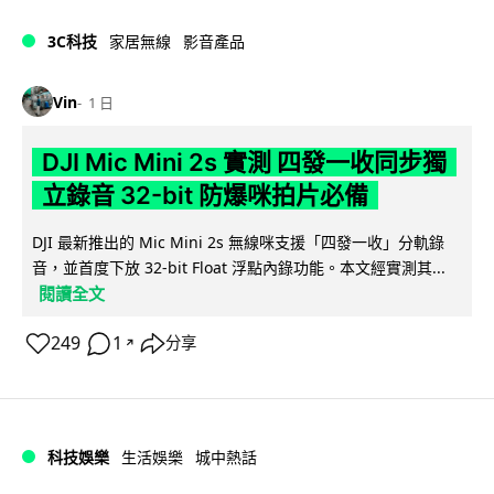
3C科技
家居無線
影音產品
Vin
1 日
DJI Mic Mini 2s 實測 四發一收同步獨
立錄音 32-bit 防爆咪拍片必備
DJI 最新推出的 Mic Mini 2s 無線咪支援「四發一收」分軌錄
音，並首度下放 32-bit Float 浮點內錄功能。本文經實測其...
閱讀全文
249
1
分享
↗
科技娛樂
生活娛樂
城中熱話