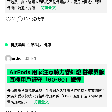
下地震一刻，醫護人員臨危不亂保護病人，更馬上開逃生門確
閱讀全文
保出口流通。片段...
51
15
分享
↗
科技娛樂
生活科技
健康
arthur
23 小時
AirPods 用家注意聽力響紅燈 醫學界籲
耳機用戶謹守「60-60」鐵律
長時間高音量佩戴耳機可能導致永久性噪音性聽損。本文盤點 4
大聽力受損警號，介紹科學護耳的「60-60 原則」及 Apple 內
閱讀全文
置防護功能，...