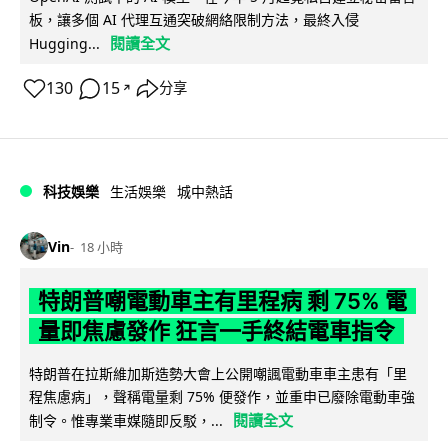
板，讓多個 AI 代理互通突破網絡限制方法，最終入侵
閱讀全文
Hugging...
130
15
分享
↗
科技娛樂
生活娛樂
城中熱話
Vin
18 小時
特朗普嘲電動車主有里程病 剩 75% 電
量即焦慮發作 狂言一手終結電車指令
特朗普在拉斯維加斯造勢大會上公開嘲諷電動車車主患有「里
程焦慮病」，聲稱電量剩 75% 便發作，並重申已廢除電動車強
閱讀全文
制令。惟專業車媒隨即反駁，...