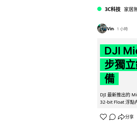
3C科技
家居
Vin
1 小時
DJI M
步獨立錄
備
DJI 最新推出的 
32-bit Float
分享