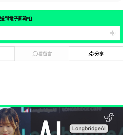
📮
送到電子郵箱
看留言
分享