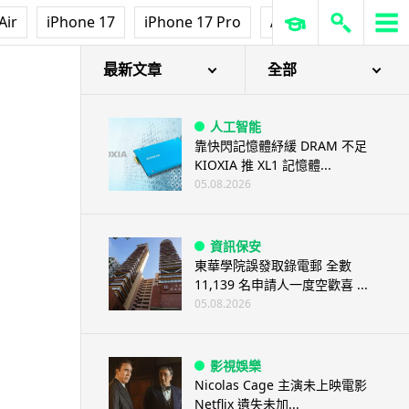
Air
iPhone 17
iPhone 17 Pro
AirPods Pro 3
Ap
最新文章
全部
人工智能
靠快閃記憶體紓緩 DRAM 不足
KIOXIA 推 XL1 記憶體...
05.08.2026
資訊保安
東華學院誤發取錄電郵 全數
11,139 名申請人一度空歡喜 ...
05.08.2026
影視娛樂
Nicolas Cage 主演未上映電影
Netflix 遺失未加...