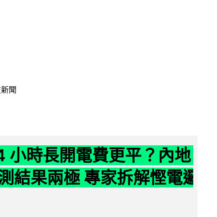
技新聞
24 小時長開電費更平？內地
測結果兩極 專家拆解慳電邏