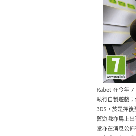
Rabet 在今年 
執行自製遊戲；
3DS，於是押後至
舊遊戲亦馬上出現
堂亦在消息公佈後