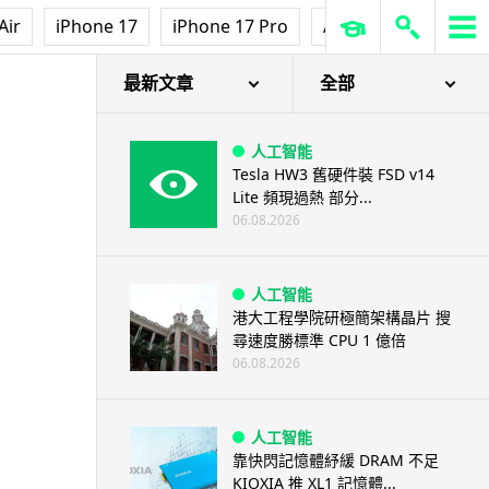
Air
iPhone 17
iPhone 17 Pro
AirPods Pro 3
Ap
最新文章
全部
人工智能
Tesla HW3 舊硬件裝 FSD v14
Lite 頻現過熱 部分...
06.08.2026
人工智能
港大工程學院研極簡架構晶片 搜
尋速度勝標準 CPU 1 億倍
06.08.2026
人工智能
靠快閃記憶體紓緩 DRAM 不足
KIOXIA 推 XL1 記憶體...