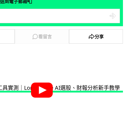
📮
送到電子郵箱
看留言
分享