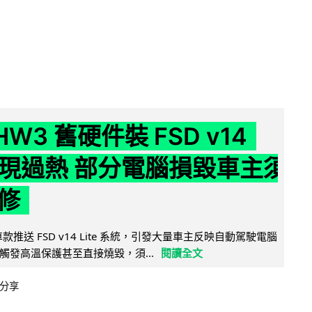
 HW3 舊硬件裝 FSD v14
e 頻現過熱 部分電腦損毀車主須
修
 舊車款推送 FSD v14 Lite 系統，引發大量車主反映自動駕駛電腦
觸發高溫保護甚至直接燒毀，須...
閱讀全文
分享