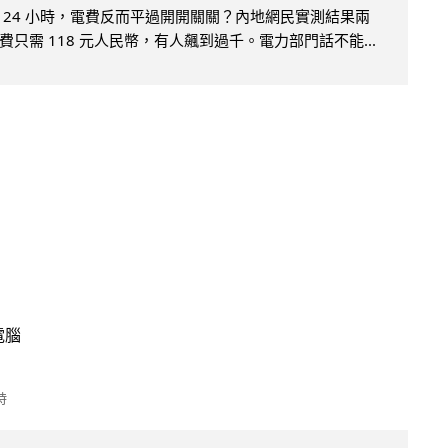
 24 小時，電費反而平過開開關關？內地網民實測結果兩
只需 118 元人民幣，有人飆到過千。電力部門話不能...
電腦
時