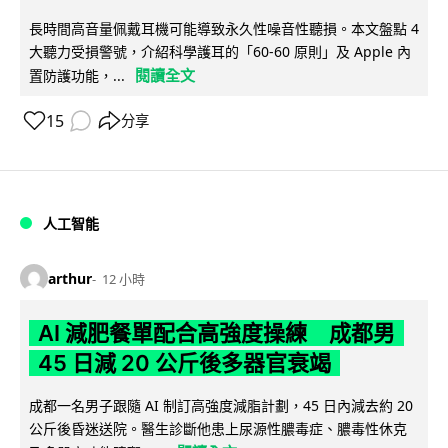
長時間高音量佩戴耳機可能導致永久性噪音性聽損。本文盤點 4
大聽力受損警號，介紹科學護耳的「60-60 原則」及 Apple 內
閱讀全文
置防護功能，...
15
分享
人工智能
arthur
12 小時
AI 減肥餐單配合高強度操練 成都男
45 日減 20 公斤後多器官衰竭
成都一名男子跟隨 AI 制訂高強度減脂計劃，45 日內減去約 20
公斤後昏迷送院。醫生診斷他患上尿源性膿毒症、膿毒性休克