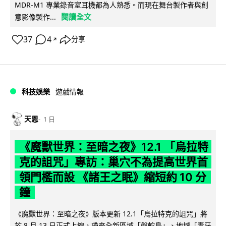
MDR-M1 專業錄音室耳機都為人熟悉。而現在舞台製作者與創
閱讀全文
意影像製作...
37
4
分享
↗
科技娛樂
遊戲情報
天恩
1 日
《魔獸世界：至暗之夜》12.1 「烏拉特
克的詛咒」專訪：巢穴不為提高世界首
領門檻而設 《諸王之眠》縮短約 10 分
鐘
《魔獸世界：至暗之夜》版本更新 12.1「烏拉特克的詛咒」將
於 8 月 13 日正式上線，帶來全新區域「盤蛇島」、地城「毒牙