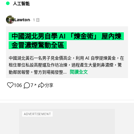
人工智能
Lawton
1 日
中國湖北男自學 AI 「煉金術」 屋內煉
金冒濃煙驚動全區
中國湖北黃石一名男子見金價高企，利用 AI 自學提煉黃金，在
租住單位私設高壓爐及作坊冶煉，過程產生大量刺鼻濃煙，驚
閱讀全文
動鄰居報警。警方到場揭發整...
106
7
分享
↗
ADVERTISEMENT