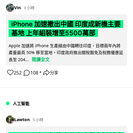
Vin
3 小時
iPhone 加速撤出中國 印度成新機主要
基地 上年組裝增至5500萬部
Apple 加速將 iPhone 生產線由中國轉往印度，目標兩年內將
產量最高 50% 移至當地。印度政府推出關稅豁免及稅務優惠延
閱讀全文
長至 204...
252
108
分享
↗
人工智能
Lawton
5 小時