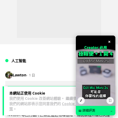
×
人工智能
Lawton
1 日
華為科學家警告 NVIDIA 已近物理極限
本網站正使用 Cookie
華為「韜定律」可繞過摩爾定律瓶頸
我們使用 Cookie 改善網站體驗。 繼續使用
🎵
⛶
我們的網站即表示您同意我們的
Cookie 政
華為半導體首席科學家廖恒罕見接受近 5 小時專訪，警告
策
。
📖 詳細評測
→
NVIDIA 等西方晶片巨頭正逼近物理極限，傳統製程升級已失經