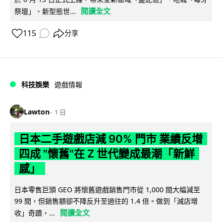
閱讀全文
祭壇」、新型態世...
115
分享
科技娛樂
遊戲情報
Lawton
1 日
日本二手遊戲店減 90% 門市 業績反增
四成 "懷舊"在 Z 世代變成最潮「新鮮
感」
日本零售巨頭 GEO 將懷舊遊戲銷售門市從 1,000 間大幅減至
99 間，但銷售額卻不降反升至過往的 1.4 倍。做到「減店增
閱讀全文
收」奇蹟，...