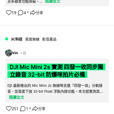
閱讀全文
及多器官功能障礙。...
19
4
分享
↗
3C科技
家居無線
影音產品
Vin
1 日
DJI Mic Mini 2s 實測 四發一收同步獨
立錄音 32-bit 防爆咪拍片必備
DJI 最新推出的 Mic Mini 2s 無線咪支援「四發一收」分軌錄
音，並首度下放 32-bit Float 浮點內錄功能。本文經實測其...
閱讀全文
251
1
分享
↗