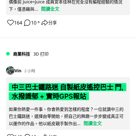
偶像前 Juice=Juice 成員宮本佳林在完全沒有編程經驗的情況
閱讀全文
下，僅憑藉與...
164
10
分享
↗
商業科技
3D 打印
Vin
2 小時
中三巴士鐵路迷 自製紙皮遙控巴士 門,
水撥識郁 + 實時GPS報站
如果你熱愛一件事，你會熱愛到怎樣的程度？一位就讀中三的
巴士鐵路迷，選擇由零開始，把自己的興趣一步步變成真正可
閱讀全文
以運作的作品。他以紙皮親手製作出...