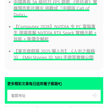
中國再有 3A 級抗日 FPS 遊戲 《抵抗者》實
機預告影片曝光 挑戰成「中國版 Call of
Duty」
【Computex 2026】NVIDIA 令 PC 電腦重
生 現場直擊 NVIDIA RTX Spark 實機示範 +
效能 + 售價全解析
【東京遊戲展 2025 懶人包】《人中之龍極
3》《MH Stories 3》MH 手遊等實機公開
📮
更多精彩文章每日送到電子郵箱