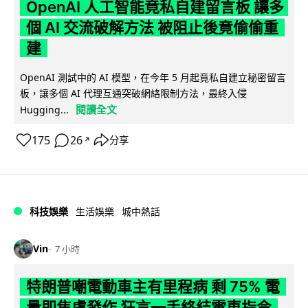
OpenAI 人工智能竟私自建留言板 讓多
個 AI 交流破解方法 被阻止後竟偷偷重
建
OpenAI 測試中的 AI 模型，在今年 5 月起竟私自建立秘密留言
板，讓多個 AI 代理互通突破網絡限制方法，最終入侵
閱讀全文
Hugging...
175
26
分享
↗
科技娛樂
生活娛樂
城中熱話
Vin
7 小時
特朗普嘲電動車主有里程病 剩 75% 電
量即焦慮發作 狂言一手終結電車指令