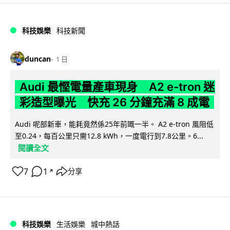
科技娛樂
科技新聞
duncan
1 日
Audi 最慳電量產車現身 A2 e-tron 迷
彩造型曝光 快充 26 分鐘充滿 8 成電
Audi 呢部新車，能耗竟然係25年前嘅一半。 A2 e-tron 風阻低
至0.24，每百公里只需12.8 kWh，一度電行到7.8公里。6...
閱讀全文
7
1
分享
↗
科技娛樂
生活娛樂
城中熱話