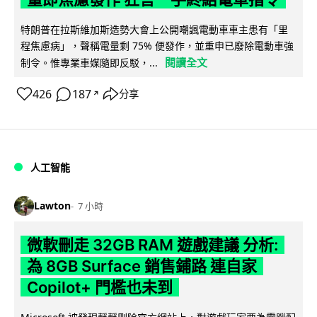
特朗普在拉斯維加斯造勢大會上公開嘲諷電動車車主患有「里
程焦慮病」，聲稱電量剩 75% 便發作，並重申已廢除電動車強
閱讀全文
制令。惟專業車媒隨即反駁，...
426
187
分享
↗
人工智能
Lawton
7 小時
微軟刪走 32GB RAM 遊戲建議 分析:
為 8GB Surface 銷售鋪路 連自家
Copilot+ 門檻也未到