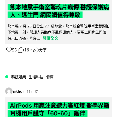
熊本地震手術室驚魂片瘋傳 醫護保護病
人、逃生門 網民讚值得尊敬
熊本縣 7 月 28 日發生 7.1 級地震，熊本綜合醫院手術室鏡頭拍
下地震一刻，醫護人員臨危不亂保護病人，更馬上開逃生門確
閱讀全文
保出口流通。片段...
55
16
分享
↗
科技娛樂
生活科技
健康
arthur
11 小時
AirPods 用家注意聽力響紅燈 醫學界籲
耳機用戶謹守「60-60」鐵律