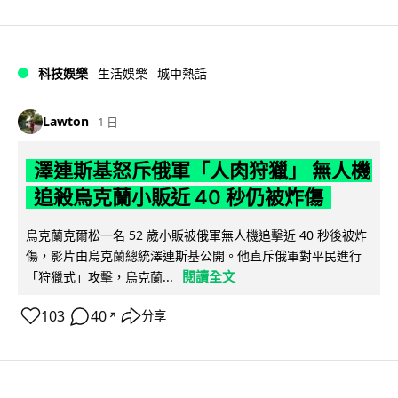
科技娛樂
生活娛樂
城中熱話
Lawton
1 日
澤連斯基怒斥俄軍「人肉狩獵」 無人機
追殺烏克蘭小販近 40 秒仍被炸傷
烏克蘭克爾松一名 52 歲小販被俄軍無人機追擊近 40 秒後被炸
傷，影片由烏克蘭總統澤連斯基公開。他直斥俄軍對平民進行
閱讀全文
「狩獵式」攻擊，烏克蘭...
103
40
分享
↗