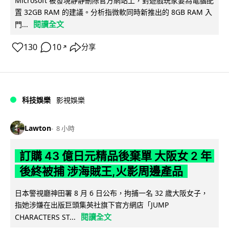
Microsoft 被發現靜靜刪除官方網站上，對遊戲玩家要為電腦配
置 32GB RAM 的建議。分析指微軟同時新推出的 8GB RAM 入
閱讀全文
門...
130
10
分享
↗
科技娛樂
影視娛樂
Lawton
8 小時
訂購 43 億日元精品後棄單 大阪女 2 年
後終被捕 涉海賊王,火影周邊產品
日本警視廳神田署 8 月 6 日公布，拘捕一名 32 歲大阪女子，
指她涉嫌在出版巨頭集英社旗下官方網店「JUMP
閱讀全文
CHARACTERS ST...