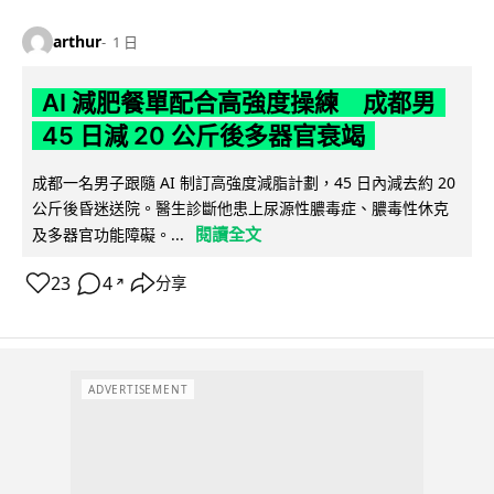
arthur
1 日
AI 減肥餐單配合高強度操練 成都男
45 日減 20 公斤後多器官衰竭
成都一名男子跟隨 AI 制訂高強度減脂計劃，45 日內減去約 20
公斤後昏迷送院。醫生診斷他患上尿源性膿毒症、膿毒性休克
閱讀全文
及多器官功能障礙。...
23
4
分享
↗
ADVERTISEMENT