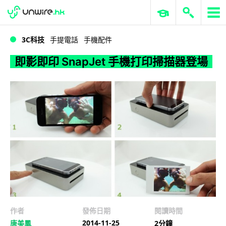
WWDC 2026
GenAI 與雲端科技專區
ERP 與商業 AI
即影即印 SnapJet 手機打印掃描器登場
3C科技
手提電話
手機配件
即影即印 SnapJet 手機打印掃描器登場
作者
發佈日期
閱讀時間
2014-11-25
唐美鳳
2分鐘