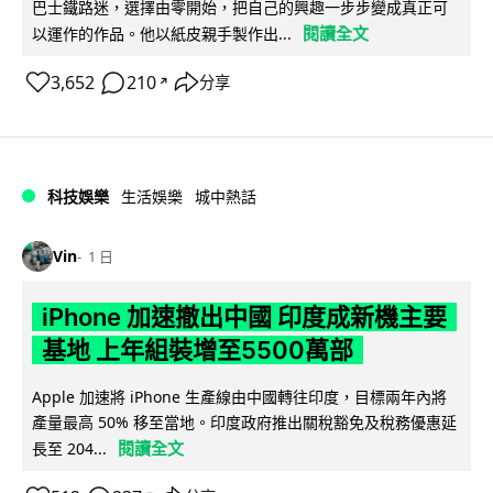
巴士鐵路迷，選擇由零開始，把自己的興趣一步步變成真正可
閱讀全文
以運作的作品。他以紙皮親手製作出...
3,652
210
分享
↗
科技娛樂
生活娛樂
城中熱話
Vin
1 日
iPhone 加速撤出中國 印度成新機主要
基地 上年組裝增至5500萬部
Apple 加速將 iPhone 生產線由中國轉往印度，目標兩年內將
產量最高 50% 移至當地。印度政府推出關稅豁免及稅務優惠延
閱讀全文
長至 204...