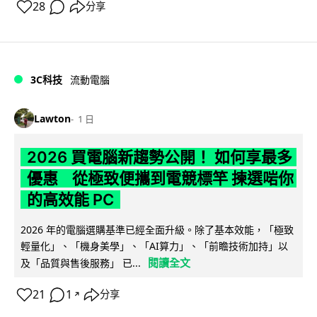
28
分享
3C科技
流動電腦
Lawton
1 日
2026 買電腦新趨勢公開！ 如何享最多
優惠 從極致便攜到電競標竿 揀選啱你
的高效能 PC
2026 年的電腦選購基準已經全面升級。除了基本效能，「極致
輕量化」、「機身美學」、「AI算力」、「前瞻技術加持」以
閱讀全文
及「品質與售後服務」 已...
21
1
分享
↗