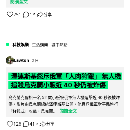
閱讀全文
251
1
分享
↗
科技娛樂
生活娛樂
城中熱話
Lawton
2 日
澤連斯基怒斥俄軍「人肉狩獵」 無人機
追殺烏克蘭小販近 40 秒仍被炸傷
烏克蘭克爾松一名 52 歲小販被俄軍無人機追擊近 40 秒後被炸
傷，影片由烏克蘭總統澤連斯基公開。他直斥俄軍對平民進行
閱讀全文
「狩獵式」攻擊，烏克蘭...
126
41
分享
↗