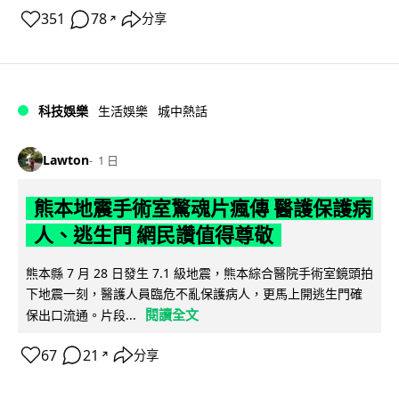
351
78
分享
↗
科技娛樂
生活娛樂
城中熱話
Lawton
1 日
熊本地震手術室驚魂片瘋傳 醫護保護病
人、逃生門 網民讚值得尊敬
熊本縣 7 月 28 日發生 7.1 級地震，熊本綜合醫院手術室鏡頭拍
下地震一刻，醫護人員臨危不亂保護病人，更馬上開逃生門確
閱讀全文
保出口流通。片段...
67
21
分享
↗