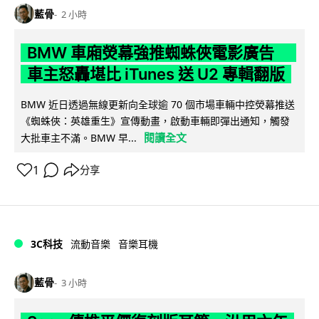
藍骨
2 小時
BMW 車廂熒幕強推蜘蛛俠電影廣告
車主怒轟堪比 iTunes 送 U2 專輯翻版
BMW 近日透過無線更新向全球逾 70 個市場車輛中控熒幕推送
《蜘蛛俠：英雄重生》宣傳動畫，啟動車輛即彈出通知，觸發
閱讀全文
大批車主不滿。BMW 早...
1
分享
3C科技
流動音樂
音樂耳機
藍骨
3 小時