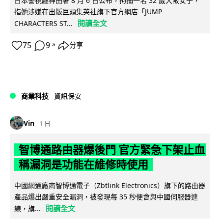
日本警視廳神田署 8 月 6 日公布，拘捕一名 32 歲大阪女子，
指她涉嫌在出版巨頭集英社旗下官方網店「JUMP
閱讀全文
CHARACTERS ST...
75
9
分享
↗
商業科技
資訊保安
Vin
1 日
智博通路由器爆後門 官方緊急下架止血
稱漏洞是功能在維修時使用
中國網通廠商智博通電子（Zbtlink Electronics）旗下的路由器
產品爆出嚴重安全漏洞，被發現每 35 秒便會與中國伺服器連
閱讀全文
線，旗...