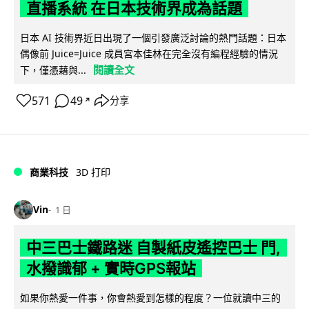
直播系統 在日本技術界成為話題
日本 AI 技術界近日出現了一個引發廣泛討論的熱門話題：日本
偶像前 Juice=Juice 成員宮本佳林在完全沒有編程經驗的情況
閱讀全文
下，僅憑藉與...
571
49
分享
↗
商業科技
3D 打印
Vin
1 日
中三巴士鐵路迷 自製紙皮遙控巴士 門,
水撥識郁 + 實時GPS報站
如果你熱愛一件事，你會熱愛到怎樣的程度？一位就讀中三的