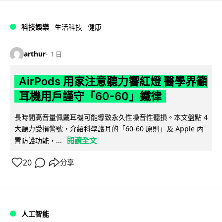
科技娛樂
生活科技
健康
arthur
1 日
AirPods 用家注意聽力響紅燈 醫學界籲
耳機用戶謹守「60-60」鐵律
長時間高音量佩戴耳機可能導致永久性噪音性聽損。本文盤點 4
大聽力受損警號，介紹科學護耳的「60-60 原則」及 Apple 內
閱讀全文
置防護功能，...
20
分享
人工智能