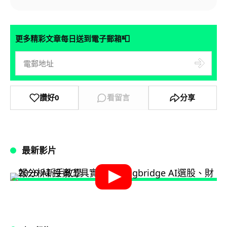
📮
更多精彩文章每日送到電子郵箱
讚好
0
看留言
分享
最新影片