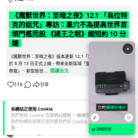
《魔獸世界：至暗之夜》12.1 「烏拉特
克的詛咒」專訪：巢穴不為提高世界首
領門檻而設 《諸王之眠》縮短約 10 分
鐘
×
《魔獸世界：至暗之夜》版本更新 12.1「烏拉特克的詛咒」將
於 8 月 13 日正式上線，帶來全新區域「盤蛇島」、地城「毒牙
閱讀全文
祭壇」、新型態世...
116
分享
本網站正使用 Cookie
我們使用 Cookie 改善網站體驗。 繼續使用
科技娛樂
遊戲情報
🎵
⛶
我們的網站即表示您同意我們的
Cookie 政
策
。
📖 詳細評測
→
Lawton
2 日