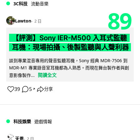
3C科技
流動音樂
89
Lawton
2 日
【評測】Sony IER-M500 入耳式監聽
耳機：現場拍攝、後製監聽與人聲利器
談到專業混音專用的聲音監聽耳機，Sony 經典 MDR-7506 到
MDR-M1 專業錄音室耳機都為人熟悉。而現在舞台製作者與創
閱讀全文
意影像製作...
39
5
分享
↗
科技娛樂
遊戲情報
天恩
2 日