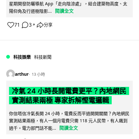
星期開發防曬導航 App「走向陰涼處」，結合建築物高度、太
閱讀全文
陽仰角及行道樹陰影...
71
3
分享
↗
科技娛樂
科技新聞
arthur
13 小時
冷氣 24 小時長開電費更平？內地網民
實測結果兩極 專家拆解慳電邏輯
你信唔信冷氣長開 24 小時，電費反而平過開開關關？內地網民
實測結果兩極，有人一個月電費只需 118 元人民幣，有人飆到
閱讀全文
過千。電力部門話不能...