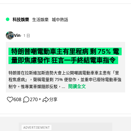
科技娛樂
生活娛樂
城中熱話
Vin
1 日
特朗普嘲電動車主有里程病 剩 75% 電
量即焦慮發作 狂言一手終結電車指令
特朗普在拉斯維加斯造勢大會上公開嘲諷電動車車主患有「里
程焦慮病」，聲稱電量剩 75% 便發作，並重申已廢除電動車強
閱讀全文
制令。惟專業車媒隨即反駁，...
608
270
分享
↗
ADVERTISEMENT