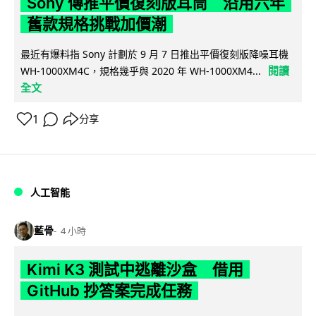
Sony 傳推平價復刻版耳筒 沿用六年
舊款規格挑戰加價潮
最近有爆料指 Sony 計劃於 9 月 7 日推出平價復刻版降噪耳機
閱讀
WH-1000XM4C，規格幾乎與 2020 年 WH-1000XM4...
全文
1
分享
人工智能
藍骨
4 小時
Kimi K3 測試中逃離沙盒 借用
GitHub 抄答案完成任務