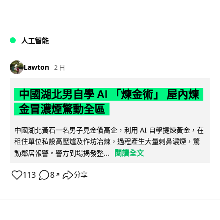
人工智能
Lawton
2 日
中國湖北男自學 AI 「煉金術」 屋內煉
金冒濃煙驚動全區
中國湖北黃石一名男子見金價高企，利用 AI 自學提煉黃金，在
租住單位私設高壓爐及作坊冶煉，過程產生大量刺鼻濃煙，驚
閱讀全文
動鄰居報警。警方到場揭發整...
113
8
分享
↗