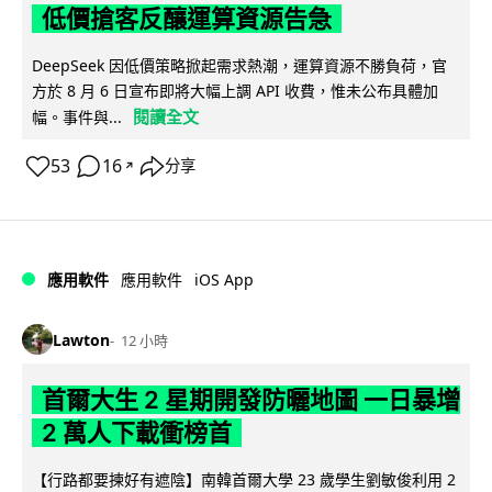
低價搶客反釀運算資源告急
DeepSeek 因低價策略掀起需求熱潮，運算資源不勝負荷，官
方於 8 月 6 日宣布即將大幅上調 API 收費，惟未公布具體加
閱讀全文
幅。事件與...
53
16
分享
↗
iOS App
應用軟件
應用軟件
Lawton
12 小時
首爾大生 2 星期開發防曬地圖 一日暴增
2 萬人下載衝榜首
【行路都要揀好有遮陰】南韓首爾大學 23 歲學生劉敏俊利用 2