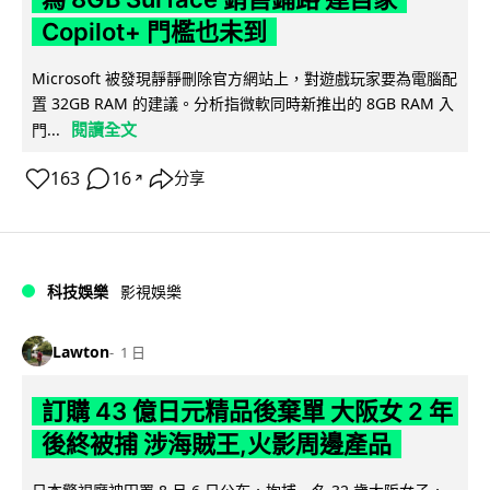
Copilot+ 門檻也未到
Microsoft 被發現靜靜刪除官方網站上，對遊戲玩家要為電腦配
置 32GB RAM 的建議。分析指微軟同時新推出的 8GB RAM 入
閱讀全文
門...
163
16
分享
↗
科技娛樂
影視娛樂
Lawton
1 日
訂購 43 億日元精品後棄單 大阪女 2 年
後終被捕 涉海賊王,火影周邊產品