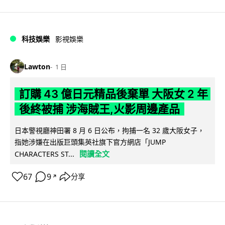
科技娛樂
影視娛樂
Lawton
1 日
訂購 43 億日元精品後棄單 大阪女 2 年
後終被捕 涉海賊王,火影周邊產品
日本警視廳神田署 8 月 6 日公布，拘捕一名 32 歲大阪女子，
指她涉嫌在出版巨頭集英社旗下官方網店「JUMP
閱讀全文
CHARACTERS ST...
67
9
分享
↗