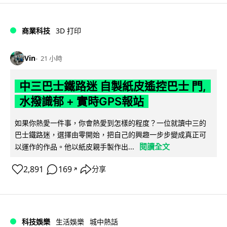
商業科技
3D 打印
Vin
21 小時
中三巴士鐵路迷 自製紙皮遙控巴士 門,
水撥識郁 + 實時GPS報站
如果你熱愛一件事，你會熱愛到怎樣的程度？一位就讀中三的
巴士鐵路迷，選擇由零開始，把自己的興趣一步步變成真正可
閱讀全文
以運作的作品。他以紙皮親手製作出...
2,891
169
分享
↗
科技娛樂
生活娛樂
城中熱話