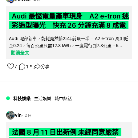
Audi 最慳電量產車現身 A2 e-tron 迷
彩造型曝光 快充 26 分鐘充滿 8 成電
Audi 呢部新車，能耗竟然係25年前嘅一半。 A2 e-tron 風阻低
至0.24，每百公里只需12.8 kWh，一度電行到7.8公里。6...
閱讀全文
7
1
分享
↗
科技娛樂
生活娛樂
城中熱話
Vin
2 日
法國 8 月 11 日出新例 未經同意嚴禁