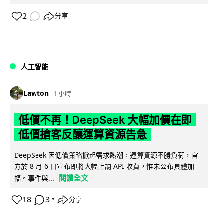
2
分享
人工智能
Lawton
1 小時
低價不再！DeepSeek 大幅加價在即
低價搶客反釀運算資源告急
DeepSeek 因低價策略掀起需求熱潮，運算資源不勝負荷，官
方於 8 月 6 日宣布即將大幅上調 API 收費，惟未公布具體加
閱讀全文
幅。事件與...
18
3
分享
↗