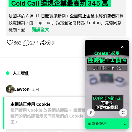
Cold Call 違規企業最高罰 345 萬
法國將於 8 月 11 日起實施新例，全面禁止企業未經消費者同意
致電推銷，由「opt-out」拒接登記制轉為「opt-in」先徵同意
閱讀全文
機制。違...
362
27
分享
↗
×
人工智能
Lawton
2 日
本網站正使用 Cookie
華為科學家警告 NVIDIA 已近物理極限
我們使用 Cookie 改善網站體驗。 繼續使用
🎵
華為「韜定律」可繞過摩爾定律瓶頸
⛶
我們的網站即表示您同意我們的
Cookie 政
策
。
📖 詳細評測
→
華為半導體首席科學家廖恒罕見接受近 5 小時專訪，警告