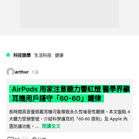
科技娛樂
生活科技
健康
arthur
1 日
AirPods 用家注意聽力響紅燈 醫學界籲
耳機用戶謹守「60-60」鐵律
長時間高音量佩戴耳機可能導致永久性噪音性聽損。本文盤點 4
大聽力受損警號，介紹科學護耳的「60-60 原則」及 Apple 內
閱讀全文
置防護功能，...