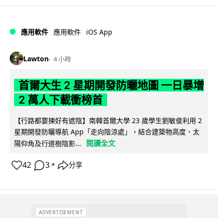
iOS App
應用軟件
應用軟件
Lawton
4 小時
首爾大生 2 星期開發防曬地圖 一日暴增
2 萬人下載衝榜首
【行路都要揀好有遮陰】南韓首爾大學 23 歲學生劉敏俊利用 2
星期開發防曬導航 App「走向陰涼處」，結合建築物高度、太
閱讀全文
陽仰角及行道樹陰影...
42
3
分享
↗
ADVERTISEMENT