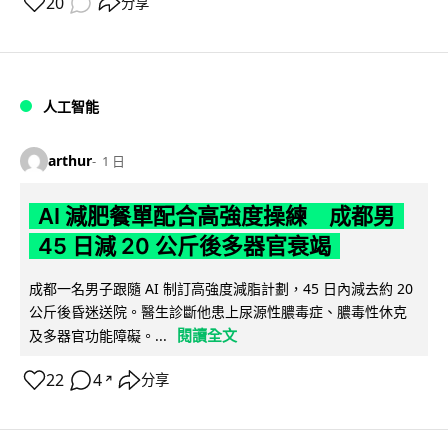
20
分享
人工智能
arthur
1 日
AI 減肥餐單配合高強度操練 成都男
45 日減 20 公斤後多器官衰竭
成都一名男子跟隨 AI 制訂高強度減脂計劃，45 日內減去約 20
公斤後昏迷送院。醫生診斷他患上尿源性膿毒症、膿毒性休克
閱讀全文
及多器官功能障礙。...
22
4
分享
↗