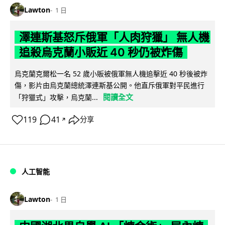
Lawton
1 日
澤連斯基怒斥俄軍「人肉狩獵」 無人機
追殺烏克蘭小販近 40 秒仍被炸傷
烏克蘭克爾松一名 52 歲小販被俄軍無人機追擊近 40 秒後被炸
傷，影片由烏克蘭總統澤連斯基公開。他直斥俄軍對平民進行
閱讀全文
「狩獵式」攻擊，烏克蘭...
119
41
分享
↗
人工智能
Lawton
1 日