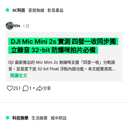
3C科技
家居無線
影音產品
Vin
1 日
DJI Mic Mini 2s 實測 四發一收同步獨
立錄音 32-bit 防爆咪拍片必備
DJI 最新推出的 Mic Mini 2s 無線咪支援「四發一收」分軌錄
音，並首度下放 32-bit Float 浮點內錄功能。本文經實測其...
閱讀全文
251
1
分享
↗
科技娛樂
生活娛樂
城中熱話