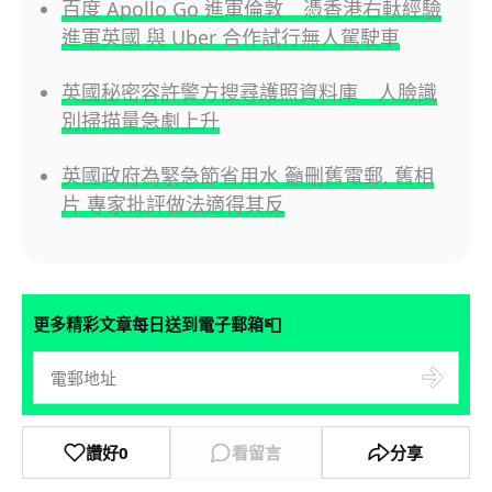
百度 Apollo Go 進軍倫敦 憑香港右軚經驗
進軍英國 與 Uber 合作試行無人駕駛車
英國秘密容許警方搜尋護照資料庫 人臉識
別掃描量急劇上升
英國政府為緊急節省用水 籲刪舊電郵, 舊相
片 專家批評做法適得其反
📮
更多精彩文章每日送到電子郵箱
讚好
0
看留言
分享