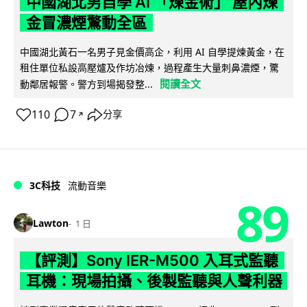
中國湖北男自學 AI 「煉金術」 屋內煉
金冒濃煙驚動全區
中國湖北黃石一名男子見金價高企，利用 AI 自學提煉黃金，在
租住單位私設高壓爐及作坊冶煉，過程產生大量刺鼻濃煙，驚
閱讀全文
動鄰居報警。警方到場揭發整...
110
7
分享
↗
3C科技
流動音樂
89
Lawton
1 日
【評測】Sony IER-M500 入耳式監聽
耳機：現場拍攝、後製監聽與人聲利器