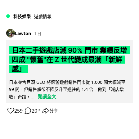
科技娛樂
遊戲情報
Lawton
1 日
日本二手遊戲店減 90% 門市 業績反增
四成 "懷舊"在 Z 世代變成最潮「新鮮
感」
日本零售巨頭 GEO 將懷舊遊戲銷售門市從 1,000 間大幅減至
99 間，但銷售額卻不降反升至過往的 1.4 倍。做到「減店增
閱讀全文
收」奇蹟，...
259
20
分享
↗