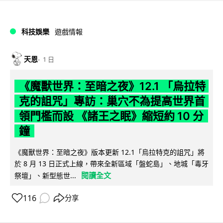
科技娛樂
遊戲情報
天恩
1 日
《魔獸世界：至暗之夜》12.1 「烏拉特
克的詛咒」專訪：巢穴不為提高世界首
領門檻而設 《諸王之眠》縮短約 10 分
鐘
《魔獸世界：至暗之夜》版本更新 12.1「烏拉特克的詛咒」將
於 8 月 13 日正式上線，帶來全新區域「盤蛇島」、地城「毒牙
閱讀全文
祭壇」、新型態世...
116
分享