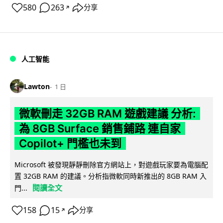
580
263
分享
↗
人工智能
Lawton
1 日
微軟刪走 32GB RAM 遊戲建議 分析:
為 8GB Surface 銷售鋪路 連自家
Copilot+ 門檻也未到
Microsoft 被發現靜靜刪除官方網站上，對遊戲玩家要為電腦配
置 32GB RAM 的建議。分析指微軟同時新推出的 8GB RAM 入
閱讀全文
門...
158
15
分享
↗