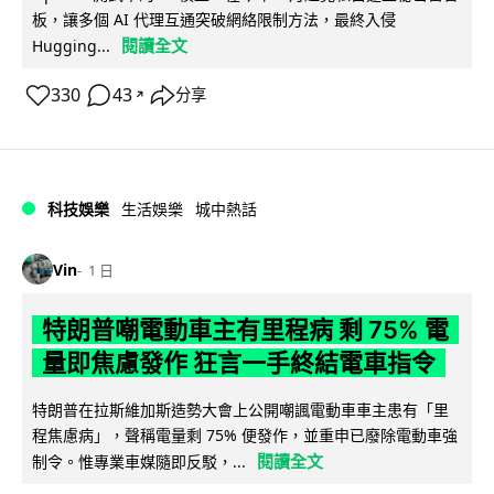
板，讓多個 AI 代理互通突破網絡限制方法，最終入侵
閱讀全文
Hugging...
330
43
分享
↗
科技娛樂
生活娛樂
城中熱話
Vin
1 日
特朗普嘲電動車主有里程病 剩 75% 電
量即焦慮發作 狂言一手終結電車指令
特朗普在拉斯維加斯造勢大會上公開嘲諷電動車車主患有「里
程焦慮病」，聲稱電量剩 75% 便發作，並重申已廢除電動車強
閱讀全文
制令。惟專業車媒隨即反駁，...