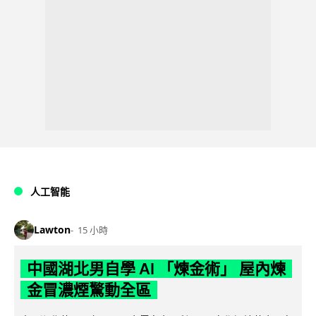
人工智能
Lawton
15 小時
中國湖北男自學 AI 「煉金術」 屋內煉
金冒濃煙驚動全區