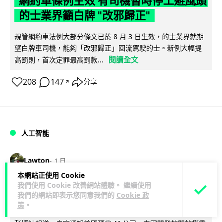
網約車條例生效 有司機暫時停工避風頭
的士業界籲白牌 "改邪歸正"
規管網約車法例大部分條文已於 8 月 3 日生效，的士業界就期
望白牌車司機，能夠「改邪歸正」回流駕駛的士。新例大幅提
閱讀全文
高罰則，首次定罪最高罰款...
208
147
分享
↗
人工智能
Lawton
1 日
本網站正使用 Cookie
我們使用 Cookie 改善網站體驗。 繼續使用
白宮拒測中國開放 AI 模型 業界質疑安
我們的網站即表示您同意我們的
Cookie 政
全框架選擇性執行
策
。