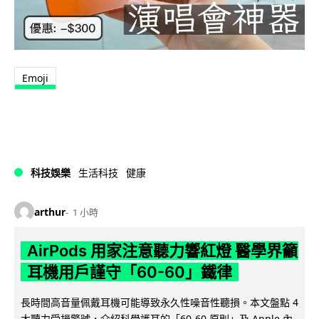
Emoji
科技娛樂
生活科技
健康
arthur
1 小時
AirPods 用家注意聽力響紅燈 醫學界籲
耳機用戶謹守「60-60」鐵律
長時間高音量佩戴耳機可能導致永久性噪音性聽損。本文盤點 4
大聽力受損警號，介紹科學護耳的「60-60 原則」及 Apple 內