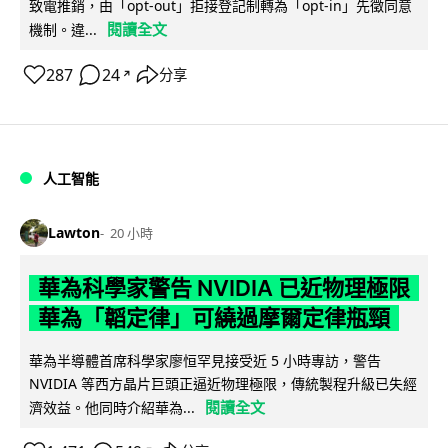
致電推銷，由「opt-out」拒接登記制轉為「opt-in」先徵同意
閱讀全文
機制。違...
287
24
分享
↗
人工智能
Lawton
20 小時
華為科學家警告 NVIDIA 已近物理極限
華為「韜定律」可繞過摩爾定律瓶頸
華為半導體首席科學家廖恒罕見接受近 5 小時專訪，警告
NVIDIA 等西方晶片巨頭正逼近物理極限，傳統製程升級已失經
閱讀全文
濟效益。他同時介紹華為...