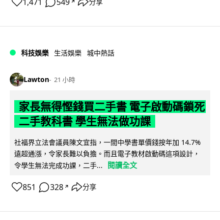
1,471
549
分享
↗
科技娛樂
生活娛樂
城中熱話
Lawton
21 小時
家長無得慳錢買二手書 電子啟動碼鎖死
二手教科書 學生無法做功課
社福界立法會議員陳文宜指，一間中學書單價錢按年加 14.7%
遠超通漲，令家長難以負擔。而且電子教材啟動碼這項設計，
閱讀全文
令學生無法完成功課，二手...
851
328
分享
↗