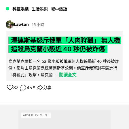
科技娛樂
生活娛樂
城中熱話
Lawton
15 小時
澤連斯基怒斥俄軍「人肉狩獵」 無人機
追殺烏克蘭小販近 40 秒仍被炸傷
烏克蘭克爾松一名 52 歲小販被俄軍無人機追擊近 40 秒後被炸
傷，影片由烏克蘭總統澤連斯基公開。他直斥俄軍對平民進行
閱讀全文
「狩獵式」攻擊，烏克蘭...
82
45
分享
↗
ADVERTISEMENT