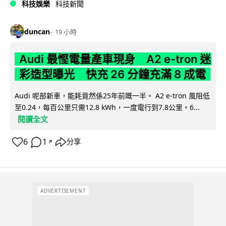
科技娛樂
科技新聞
duncan
19 小時
Audi 最慳電量產車現身 A2 e-tron 迷
彩造型曝光 快充 26 分鐘充滿 8 成電
Audi 呢部新車，能耗竟然係25年前嘅一半。 A2 e-tron 風阻低
至0.24，每百公里只需12.8 kWh，一度電行到7.8公里。6...
閱讀全文
6
1
分享
↗
ADVERTISEMENT