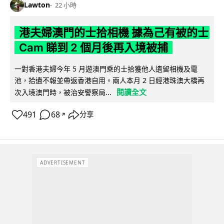
Lawton
22 小時
港夫婦澳門的士拾相機 據為己有被的士
Cam 睇到 2 個月後再入境被捕
一對香港夫婦今年 5 月遊澳門乘的士拾獲他人遺留相機及電
池，拾遺不報並帶返香港自用。兩人本月 2 日經港珠澳大橋再
閱讀全文
次入境澳門時，被治安警察局...
491
68
分享
↗
ADVERTISEMENT