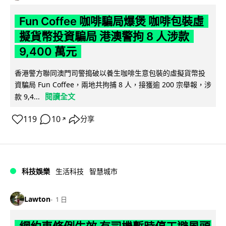
Fun Coffee 咖啡騙局爆煲 咖啡包裝虛
擬貨幣投資騙局 港澳警拘 8 人涉款
9,400 萬元
香港警方聯同澳門司警搗破以養生咖啡生意包裝的虛擬貨幣投
資騙局 Fun Coffee，兩地共拘捕 8 人，接獲逾 200 宗舉報，涉
閱讀全文
款 9,4...
119
10
分享
↗
科技娛樂
生活科技
智慧城市
Lawton
1 日