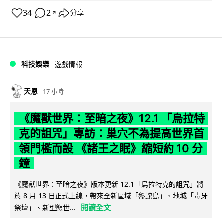
34
2
分享
↗
科技娛樂
遊戲情報
天恩
17 小時
《魔獸世界：至暗之夜》12.1 「烏拉特
克的詛咒」專訪：巢穴不為提高世界首
領門檻而設 《諸王之眠》縮短約 10 分
鐘
《魔獸世界：至暗之夜》版本更新 12.1「烏拉特克的詛咒」將
於 8 月 13 日正式上線，帶來全新區域「盤蛇島」、地城「毒牙
閱讀全文
祭壇」、新型態世...