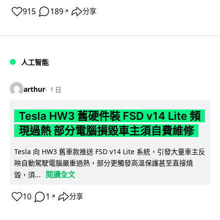
915
189
分享
↗
人工智能
arthur
1 日
Tesla HW3 舊硬件裝 FSD v14 Lite 頻
現過熱 部分電腦損毀車主須自費維修
Tesla 向 HW3 舊車款推送 FSD v14 Lite 系統，引發大量車主反
映自動駕駛電腦嚴重過熱，部分更觸發高溫保護甚至直接燒
閱讀全文
毀，須...
10
1
分享
↗