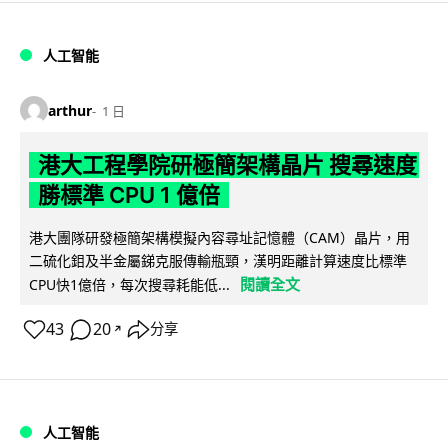
人工智能
arthur
1 日
港大工程學院研極簡架構晶片 搜尋速度
勝標準 CPU 1 億倍
港大團隊研發極簡架構模擬內容尋址記憶體（CAM）晶片，用
二硫化鉬及半金屬銻克服傳輸瓶頸，漢明距離計算速度比標準
閱讀全文
CPU快1億倍，每次搜尋耗能低...
43
20
分享
↗
人工智能