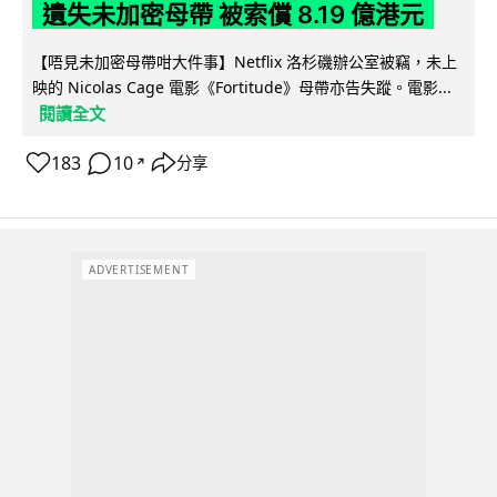
遺失未加密母帶 被索償 8.19 億港元
【唔見未加密母帶咁大件事】Netflix 洛杉磯辦公室被竊，未上
映的 Nicolas Cage 電影《Fortitude》母帶亦告失蹤。電影...
閱讀全文
183
10
分享
↗
ADVERTISEMENT