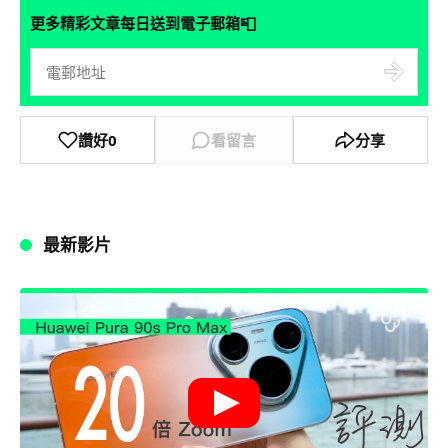
📮
更多精彩文章每日送到電子郵箱
讚好
0
看留言
分享
最新影片