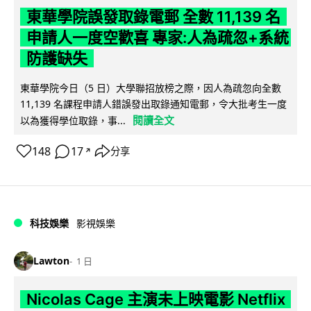
東華學院誤發取錄電郵 全數 11,139 名
申請人一度空歡喜 專家:人為疏忽+系統
防護缺失
東華學院今日（5 日）大學聯招放榜之際，因人為疏忽向全數
11,139 名課程申請人錯誤發出取錄通知電郵，令大批考生一度
閱讀全文
以為獲得學位取錄，事...
148
17
分享
↗
科技娛樂
影視娛樂
Lawton
1 日
Nicolas Cage 主演未上映電影 Netflix