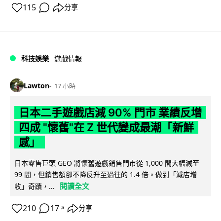
115
分享
科技娛樂
遊戲情報
Lawton
17 小時
日本二手遊戲店減 90% 門市 業績反增
四成 "懷舊"在 Z 世代變成最潮「新鮮
感」
日本零售巨頭 GEO 將懷舊遊戲銷售門市從 1,000 間大幅減至
99 間，但銷售額卻不降反升至過往的 1.4 倍。做到「減店增
閱讀全文
收」奇蹟，...
210
17
分享
↗