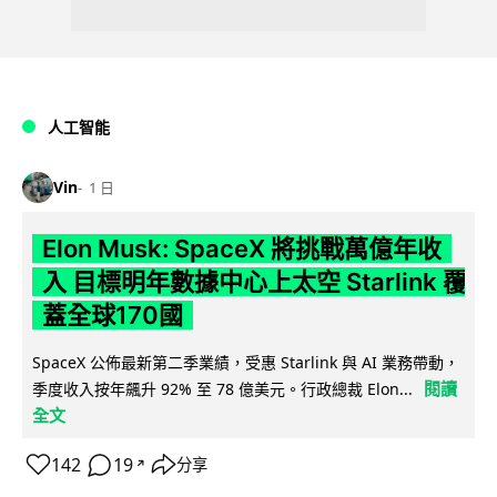
人工智能
Vin
1 日
Elon Musk: SpaceX 將挑戰萬億年收
入 目標明年數據中心上太空 Starlink 覆
蓋全球170國
SpaceX 公佈最新第二季業績，受惠 Starlink 與 AI 業務帶動，
閱讀
季度收入按年飆升 92% 至 78 億美元。行政總裁 Elon...
全文
142
19
分享
↗