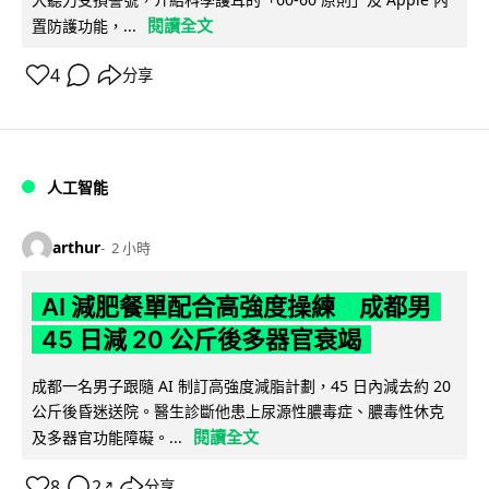
閱讀全文
置防護功能，...
4
分享
人工智能
arthur
2 小時
AI 減肥餐單配合高強度操練 成都男
45 日減 20 公斤後多器官衰竭
成都一名男子跟隨 AI 制訂高強度減脂計劃，45 日內減去約 20
公斤後昏迷送院。醫生診斷他患上尿源性膿毒症、膿毒性休克
閱讀全文
及多器官功能障礙。...
8
2
分享
↗