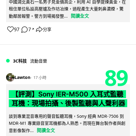
中國湖北黃石一名男子見金價高企，利用 AI 自學提煉黃金，在
租住單位私設高壓爐及作坊冶煉，過程產生大量刺鼻濃煙，驚
閱讀全文
動鄰居報警。警方到場揭發整...
97
7
分享
↗
3C科技
流動音樂
89
Lawton
17 小時
【評測】Sony IER-M500 入耳式監聽
耳機：現場拍攝、後製監聽與人聲利器
談到專業混音專用的聲音監聽耳機，Sony 經典 MDR-7506 到
MDR-M1 專業錄音室耳機都為人熟悉。而現在舞台製作者與創
閱讀全文
意影像製作...