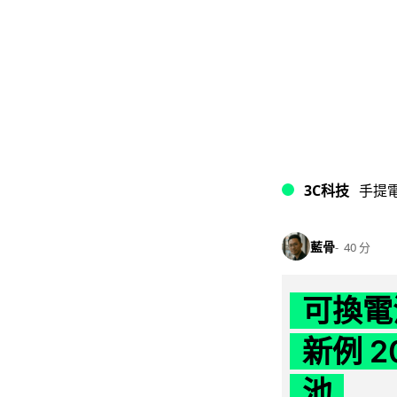
3C科技
手提
藍骨
40 分
可換電
新例 
池