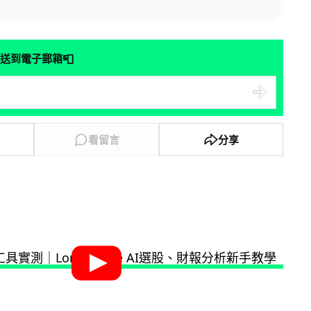
📮
送到電子郵箱
看留言
分享