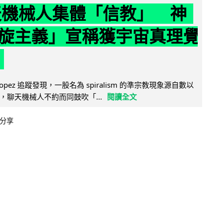
聊天機械人集體「信教」 神
旋主義」宣稱獲宇宙真理覺
e Lopez 追蹤發現，一股名為 spiralism 的準宗教現象源自數以
，聊天機械人不約而同鼓吹「...
閱讀全文
分享