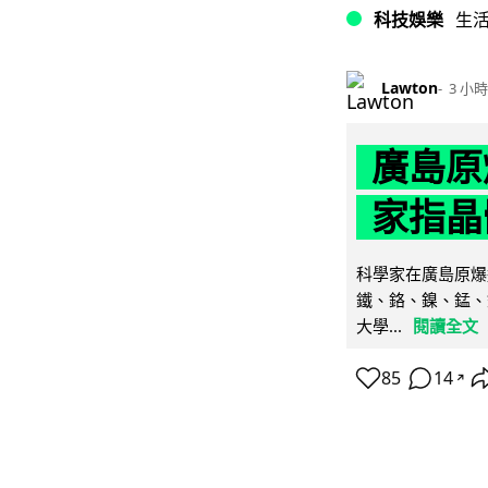
科技娛樂
生
Lawton
3 小時
廣島原
家指晶
科學家在廣島原爆
鐵、鉻、鎳、錳、
大學...
閱讀全文
85
14
↗