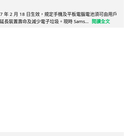
27 年 2 月 18 日生效，規定手機及平板電腦電池須可由用戶
長裝置壽命及減少電子垃圾。現時 Sams...
閱讀全文