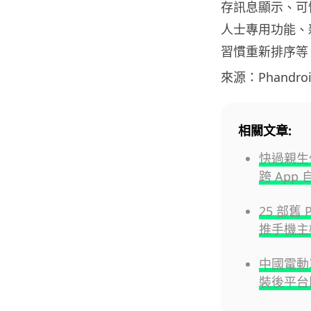
存訊息顯示、可
人士專用功能、新 
習慣重新排序等
來源：Phandro
相關文章:
快過親生仔P
跨 App
25 部舊 
推手機主
中國電動單
裝後平台