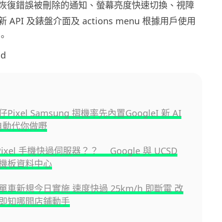
恢復錯誤被刪除的通知、螢幕亮度快速切換、視障
API 及錶盤介面及 actions menu 根據用戶使用
。
id
ixel Samsung 摺機率先內置GoogleI 新 AI
 自動代你做嘢
Pixel 手機快過伺服器？？ Google 與 UCSD
機板資料中心
車新規今日實施 速度快過 25km/h 即斷電 改
即知哪間店鋪動手