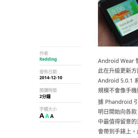
作者
Redding
Android W
此在升級更新方
發佈日期
2014-12-10
Android 5.
規模不會像手機
閱讀時間
2分鐘
據 Phandroi
字體大小
明日開始向各款 An
A
A
A
中最值得留意的是 An
會帶到手錶上，