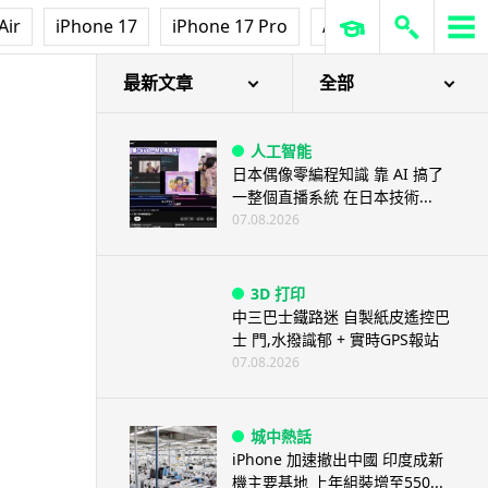
Air
iPhone 17
iPhone 17 Pro
AirPods Pro 3
Ap
最新文章
全部
人工智能
日本偶像零編程知識 靠 AI 搞了
一整個直播系統 在日本技術...
07.08.2026
3D 打印
中三巴士鐵路迷 自製紙皮遙控巴
士 門,水撥識郁 + 實時GPS報站
07.08.2026
城中熱話
iPhone 加速撤出中國 印度成新
機主要基地 上年組裝增至550...