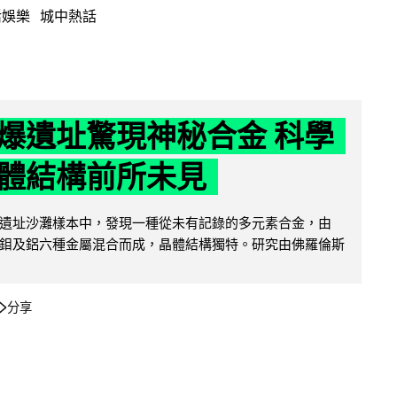
活娛樂
城中熱話
爆遺址驚現神秘合金 科學
體結構前所未見
遺址沙灘樣本中，發現一種從未有記錄的多元素合金，由
鉬及鋁六種金屬混合而成，晶體結構獨特。研究由佛羅倫斯
分享