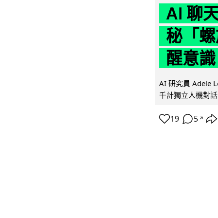
AI 
秘「螺
醒意識
AI 研究員 Adel
千計獨立人機對話
19
5
↗