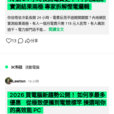
實測結果兩極 專家拆解慳電邏輯
你信唔信冷氣長開 24 小時，電費反而平過開開關關？內地網民
實測結果兩極，有人一個月電費只需 118 元人民幣，有人飆到
閱讀全文
過千。電力部門話不能...
13
分享
3C科技
流動電腦
Lawton
16 小時
2026 買電腦新趨勢公開！ 如何享最多
優惠 從極致便攜到電競標竿 揀選啱你
的高效能 PC