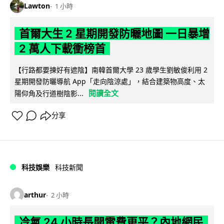
Lawton
1 小時
首爾大生 2 星期開發防曬地圖 一日暴增
2 萬人下載衝榜首
【行路都要揀好有遮陰】南韓首爾大學 23 歲學生劉敏俊利用 2
星期開發防曬導航 App「走向陰涼處」，結合建築物高度、太
閱讀全文
陽仰角及行道樹陰影...
分享
科技娛樂
科技新聞
arthur
2 小時
冷氣 24 小時長開電費更平？內地網民