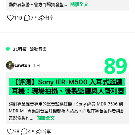
閱讀全文
動鄰居報警。警方到場揭發整...
110
7
分享
↗
3C科技
流動音樂
89
Lawton
1 日
【評測】Sony IER-M500 入耳式監聽
耳機：現場拍攝、後製監聽與人聲利器
談到專業混音專用的聲音監聽耳機，Sony 經典 MDR-7506 到
MDR-M1 專業錄音室耳機都為人熟悉。而現在舞台製作者與創
閱讀全文
意影像製作...
38
4
分享
↗