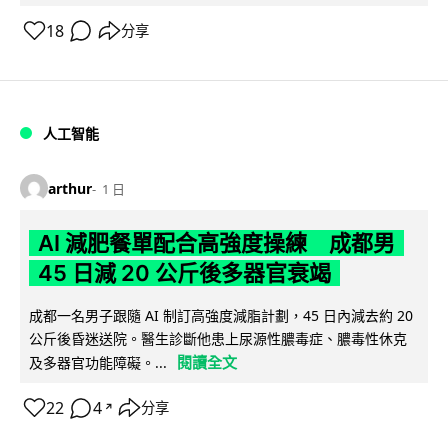
18
分享
人工智能
arthur
1 日
AI 減肥餐單配合高強度操練 成都男
45 日減 20 公斤後多器官衰竭
成都一名男子跟隨 AI 制訂高強度減脂計劃，45 日內減去約 20
公斤後昏迷送院。醫生診斷他患上尿源性膿毒症、膿毒性休克
閱讀全文
及多器官功能障礙。...
22
4
分享
↗