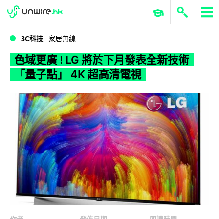
WWDC 2026
GenAI 與雲端科技專區
ERP 與商業 AI
色域更廣 ! LG 將於下月發表全新技術 「量子點」 4K 超高清電視
3C科技
家居無線
色域更廣 ! LG 將於下月發表全新技術
「量子點」 4K 超高清電視
作者
發佈日期
閱讀時間