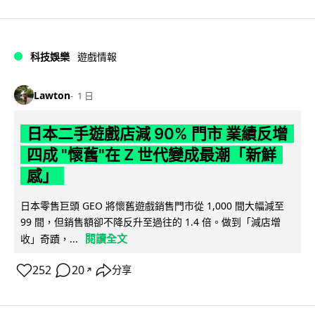
科技娛樂
遊戲情報
Lawton
1 日
日本二手遊戲店減 90% 門市 業績反增
四成 "懷舊"在 Z 世代變成最潮「新鮮
感」
日本零售巨頭 GEO 將懷舊遊戲銷售門市從 1,000 間大幅減至
99 間，但銷售額卻不降反升至過往的 1.4 倍。做到「減店增
閱讀全文
收」奇蹟，...
252
20
分享
↗