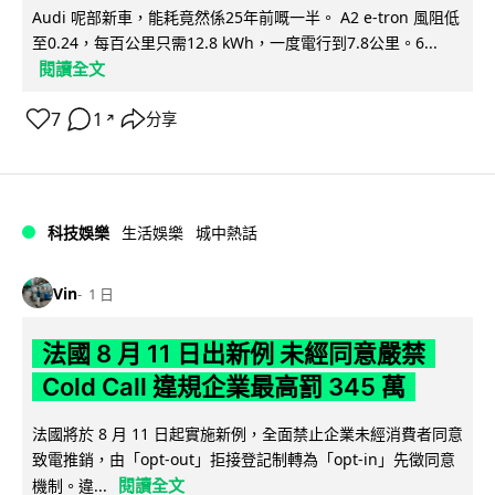
Audi 呢部新車，能耗竟然係25年前嘅一半。 A2 e-tron 風阻低
至0.24，每百公里只需12.8 kWh，一度電行到7.8公里。6...
閱讀全文
7
1
分享
↗
科技娛樂
生活娛樂
城中熱話
Vin
1 日
法國 8 月 11 日出新例 未經同意嚴禁
Cold Call 違規企業最高罰 345 萬
法國將於 8 月 11 日起實施新例，全面禁止企業未經消費者同意
致電推銷，由「opt-out」拒接登記制轉為「opt-in」先徵同意
閱讀全文
機制。違...