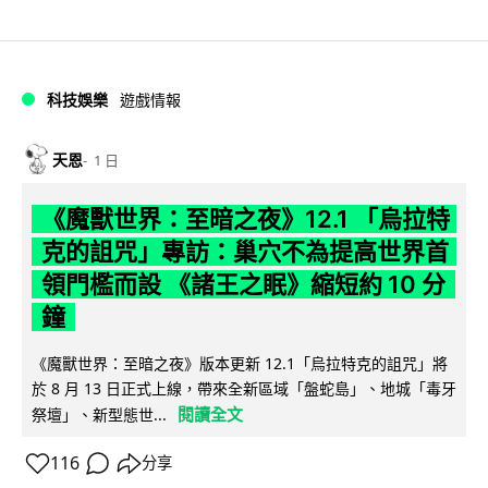
科技娛樂
遊戲情報
天恩
1 日
《魔獸世界：至暗之夜》12.1 「烏拉特
克的詛咒」專訪：巢穴不為提高世界首
領門檻而設 《諸王之眠》縮短約 10 分
鐘
《魔獸世界：至暗之夜》版本更新 12.1「烏拉特克的詛咒」將
於 8 月 13 日正式上線，帶來全新區域「盤蛇島」、地城「毒牙
閱讀全文
祭壇」、新型態世...
116
分享