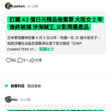
Lawton
23 小時
訂購 43 億日元精品後棄單 大阪女 2 年
後終被捕 涉海賊王,火影周邊產品
日本警視廳神田署 8 月 6 日公布，拘捕一名 32 歲大阪女子，
指她涉嫌在出版巨頭集英社旗下官方網店「JUMP
閱讀全文
CHARACTERS ST...
66
9
分享
↗
商業科技
資訊保安
Vin
23 小時