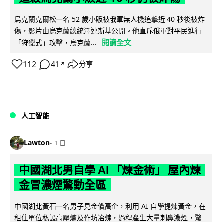
烏克蘭克爾松一名 52 歲小販被俄軍無人機追擊近 40 秒後被炸
傷，影片由烏克蘭總統澤連斯基公開。他直斥俄軍對平民進行
閱讀全文
「狩獵式」攻擊，烏克蘭...
112
41
分享
↗
人工智能
Lawton
1 日
中國湖北男自學 AI 「煉金術」 屋內煉
金冒濃煙驚動全區
中國湖北黃石一名男子見金價高企，利用 AI 自學提煉黃金，在
租住單位私設高壓爐及作坊冶煉，過程產生大量刺鼻濃煙，驚