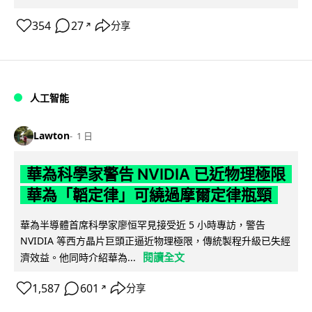
354
27
分享
↗
人工智能
Lawton
1 日
華為科學家警告 NVIDIA 已近物理極限
華為「韜定律」可繞過摩爾定律瓶頸
華為半導體首席科學家廖恒罕見接受近 5 小時專訪，警告
NVIDIA 等西方晶片巨頭正逼近物理極限，傳統製程升級已失經
閱讀全文
濟效益。他同時介紹華為...
1,587
601
分享
↗