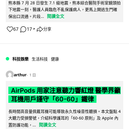
熊本縣 7 月 28 日發生 7.1 級地震，熊本綜合醫院手術室鏡頭拍
下地震一刻，醫護人員臨危不亂保護病人，更馬上開逃生門確
閱讀全文
保出口流通。片段...
67
17
分享
↗
科技娛樂
生活科技
健康
arthur
1 日
AirPods 用家注意聽力響紅燈 醫學界籲
耳機用戶謹守「60-60」鐵律
長時間高音量佩戴耳機可能導致永久性噪音性聽損。本文盤點 4
大聽力受損警號，介紹科學護耳的「60-60 原則」及 Apple 內
閱讀全文
置防護功能，...