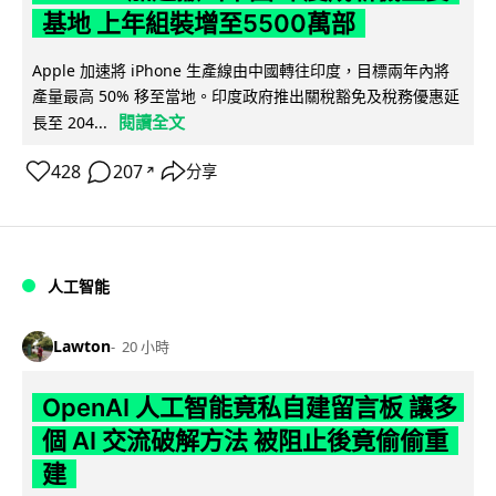
基地 上年組裝增至5500萬部
Apple 加速將 iPhone 生產線由中國轉往印度，目標兩年內將
產量最高 50% 移至當地。印度政府推出關稅豁免及稅務優惠延
閱讀全文
長至 204...
428
207
分享
↗
人工智能
Lawton
20 小時
OpenAI 人工智能竟私自建留言板 讓多
個 AI 交流破解方法 被阻止後竟偷偷重
建