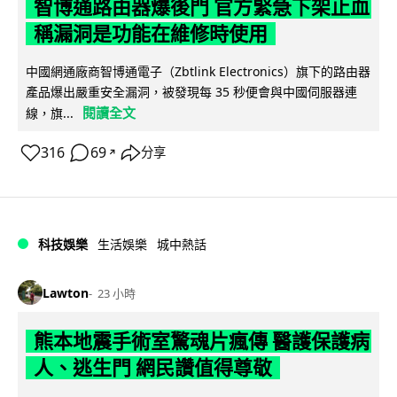
智博通路由器爆後門 官方緊急下架止血
稱漏洞是功能在維修時使用
中國網通廠商智博通電子（Zbtlink Electronics）旗下的路由器
產品爆出嚴重安全漏洞，被發現每 35 秒便會與中國伺服器連
閱讀全文
線，旗...
316
69
分享
↗
科技娛樂
生活娛樂
城中熱話
Lawton
23 小時
熊本地震手術室驚魂片瘋傳 醫護保護病
人、逃生門 網民讚值得尊敬