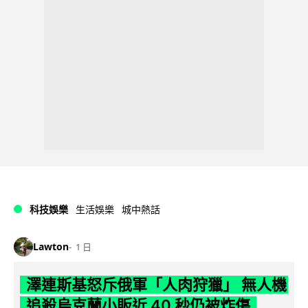
科技娛樂
生活娛樂
城中熱話
Lawton
1 日
澤連斯基怒斥俄軍「人肉狩獵」 無人機
追殺烏克蘭小販近 40 秒仍被炸傷