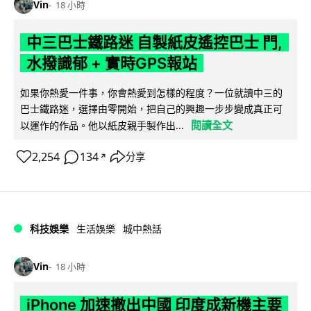
Vin
18 小時
中三巴士鐵路迷 自製紙皮遙控巴士 門,
水撥識郁 + 實時GPS報站
如果你熱愛一件事，你會熱愛到怎樣的程度？一位就讀中三的
巴士鐵路迷，選擇由零開始，把自己的興趣一步步變成真正可
閱讀全文
以運作的作品。他以紙皮親手製作出...
2,254
134
分享
↗
科技娛樂
生活娛樂
城中熱話
Vin
18 小時
iPhone 加速撤出中國 印度成新機主要