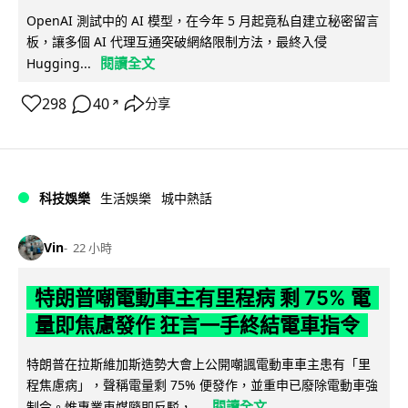
OpenAI 測試中的 AI 模型，在今年 5 月起竟私自建立秘密留言
板，讓多個 AI 代理互通突破網絡限制方法，最終入侵
閱讀全文
Hugging...
298
40
分享
↗
科技娛樂
生活娛樂
城中熱話
Vin
22 小時
特朗普嘲電動車主有里程病 剩 75% 電
量即焦慮發作 狂言一手終結電車指令
特朗普在拉斯維加斯造勢大會上公開嘲諷電動車車主患有「里
程焦慮病」，聲稱電量剩 75% 便發作，並重申已廢除電動車強
閱讀全文
制令。惟專業車媒隨即反駁，...