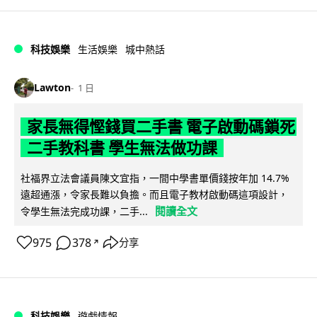
科技娛樂
生活娛樂
城中熱話
Lawton
1 日
家長無得慳錢買二手書 電子啟動碼鎖死
二手教科書 學生無法做功課
社福界立法會議員陳文宜指，一間中學書單價錢按年加 14.7%
遠超通漲，令家長難以負擔。而且電子教材啟動碼這項設計，
閱讀全文
令學生無法完成功課，二手...
975
378
分享
↗
科技娛樂
遊戲情報