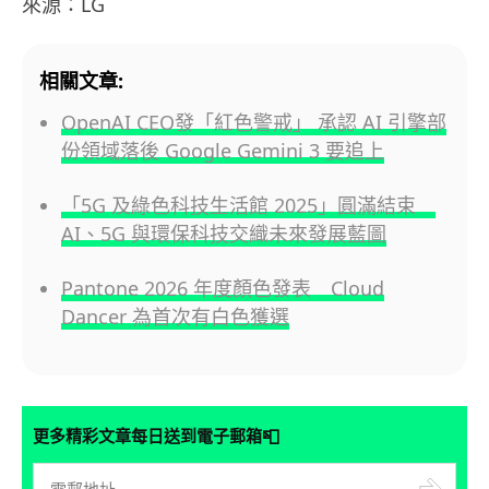
來源：LG
相關文章:
OpenAI CEO發「紅色警戒」 承認 AI 引擎部
份領域落後 Google Gemini 3 要追上
「5G 及綠色科技生活館 2025」圓滿結束
AI、5G 與環保科技交織未來發展藍圖
Pantone 2026 年度顏色發表 Cloud
Dancer 為首次有白色獲選
📮
更多精彩文章每日送到電子郵箱