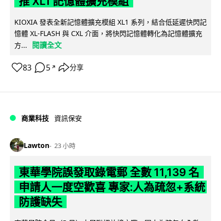
推 XL1 記憶體擴充模組
KIOXIA 發表全新記憶體擴充模組 XL1 系列，結合低延遲快閃記
憶體 XL-FLASH 與 CXL 介面，將快閃記憶體轉化為記憶體擴充
閱讀全文
方...
83
5
分享
↗
商業科技
資訊保安
Lawton
23 小時
東華學院誤發取錄電郵 全數 11,139 名
申請人一度空歡喜 專家:人為疏忽+系統
防護缺失