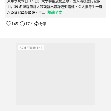
東華學院今日（5 日）大學聯招放榜之際，因人為疏忽向全數
11,139 名課程申請人錯誤發出取錄通知電郵，令大批考生一度
閱讀全文
以為獲得學位取錄，事...
145
17
分享
↗
ADVERTISEMENT