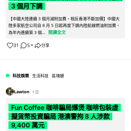
3 個月下調
【中國大陸連續 3 個月減附加費，相反香港不斷加價】中國大
陸多家航空公司自 8 月 5 日起再度下調內陸航線燃油附加費，
閱讀全文
為年內連續第 3 個...
31
5
分享
↗
科技娛樂
生活科技
區塊鏈
Lawton
1 日
Fun Coffee 咖啡騙局爆煲 咖啡包裝虛
擬貨幣投資騙局 港澳警拘 8 人涉款
9,400 萬元