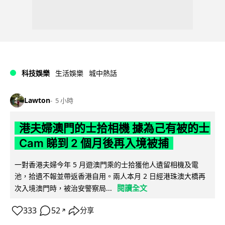
科技娛樂
生活娛樂
城中熱話
Lawton
5 小時
港夫婦澳門的士拾相機 據為己有被的士
Cam 睇到 2 個月後再入境被捕
一對香港夫婦今年 5 月遊澳門乘的士拾獲他人遺留相機及電
池，拾遺不報並帶返香港自用。兩人本月 2 日經港珠澳大橋再
閱讀全文
次入境澳門時，被治安警察局...
333
52
分享
↗