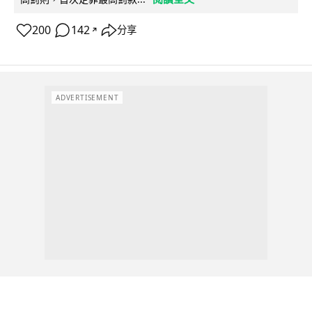
200
142
分享
↗
ADVERTISEMENT