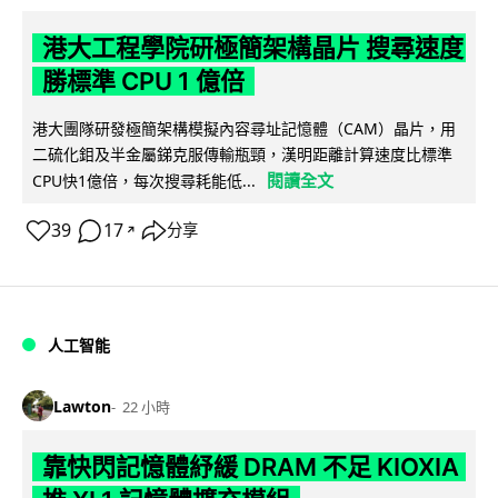
港大工程學院研極簡架構晶片 搜尋速度
勝標準 CPU 1 億倍
港大團隊研發極簡架構模擬內容尋址記憶體（CAM）晶片，用
二硫化鉬及半金屬銻克服傳輸瓶頸，漢明距離計算速度比標準
閱讀全文
CPU快1億倍，每次搜尋耗能低...
39
17
分享
↗
人工智能
Lawton
22 小時
靠快閃記憶體紓緩 DRAM 不足 KIOXIA