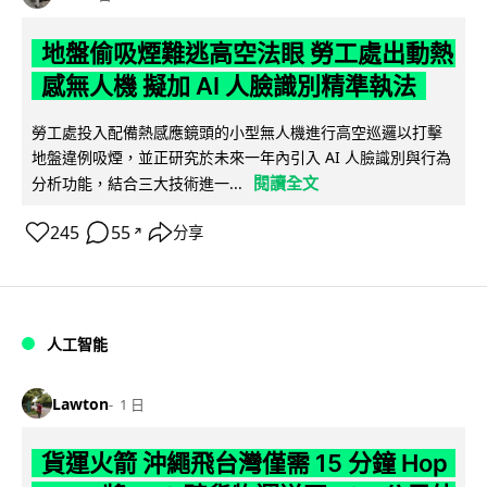
地盤偷吸煙難逃高空法眼 勞工處出動熱
感無人機 擬加 AI 人臉識別精準執法
勞工處投入配備熱感應鏡頭的小型無人機進行高空巡邏以打擊
地盤違例吸煙，並正研究於未來一年內引入 AI 人臉識別與行為
閱讀全文
分析功能，結合三大技術進一...
245
55
分享
↗
人工智能
Lawton
1 日
貨運火箭 沖繩飛台灣僅需 15 分鐘 Hop