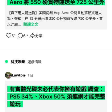
Aero 將 550 磅貨物運送至 725 公里外
【真正用火箭送貨】美國初創 Hop Aero 公開自動駕駛貨運火
箭，聲稱可在 15 分鐘內將 250 公斤物資投送 750 公里外，並
閱讀全文
以沖繩...
51
6
分享
↗
科技娛樂
遊戲情報
Lawton
1 日
有實體光碟未必代表你擁有遊戲 調查：
PS5 34%、Xbox 50% 須連網才能完整
遊玩