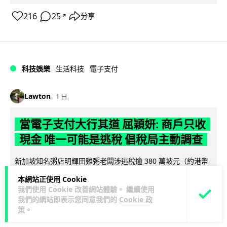
216
25
分享
↗
科技娛樂
生活科技
電子支付
Lawton
1 日
當電子支付大行其道 屈穎妍: 商戶只收
現金 唯一可能是逃稅 倡稅局主動調查
新加坡知名粥店明輝田雞粥老闆涉逃稅逾 380 萬坡元（約港幣
2,310 萬元）及洗黑錢被控上法庭，家中更藏逾 240 萬坡元現
本網站正使用 Cookie
閱讀全文
金（約港幣...
我們使用 Cookie 改善網站體驗。 繼續使用
我們的網站即表示您同意我們的
Cookie 政
920
581
分享
↗
策
。