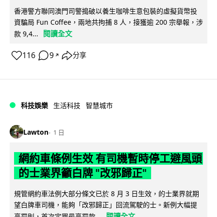
香港警方聯同澳門司警搗破以養生咖啡生意包裝的虛擬貨幣投
資騙局 Fun Coffee，兩地共拘捕 8 人，接獲逾 200 宗舉報，涉
閱讀全文
款 9,4...
116
9
分享
↗
科技娛樂
生活科技
智慧城市
Lawton
1 日
網約車條例生效 有司機暫時停工避風頭
的士業界籲白牌 "改邪歸正"
規管網約車法例大部分條文已於 8 月 3 日生效，的士業界就期
望白牌車司機，能夠「改邪歸正」回流駕駛的士。新例大幅提
閱讀全文
高罰則，首次定罪最高罰款...