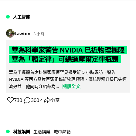
人工智能
Lawton
3 小時
華為科學家警告 NVIDIA 已近物理極限
華為「韜定律」可繞過摩爾定律瓶頸
華為半導體首席科學家廖恒罕見接受近 5 小時專訪，警告
NVIDIA 等西方晶片巨頭正逼近物理極限，傳統製程升級已失經
閱讀全文
濟效益。他同時介紹華為...
730
300
分享
↗
科技娛樂
生活娛樂
城中熱話