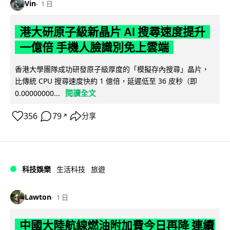
Vin
1 日
港大研原子級新晶片 AI 搜尋速度提升
一億倍 手機人臉識別免上雲端
香港大學團隊成功研發原子級厚度的「模擬存內搜尋」晶片，
比傳統 CPU 搜尋速度快約 1 億倍，延遲低至 36 皮秒（即
閱讀全文
0.00000000...
356
79
分享
↗
科技娛樂
生活科技
旅遊
Lawton
1 日
中國大陸航線燃油附加費今日再降 連續