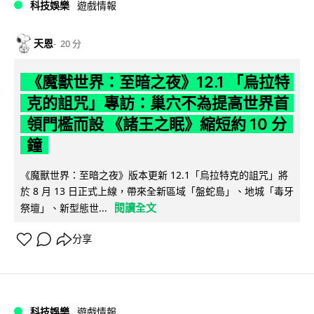
科技娛樂
遊戲情報
天恩
20 分
《魔獸世界：至暗之夜》12.1 「烏拉特
克的詛咒」專訪：巢穴不為提高世界首
領門檻而設 《諸王之眠》縮短約 10 分
鐘
《魔獸世界：至暗之夜》版本更新 12.1「烏拉特克的詛咒」將
於 8 月 13 日正式上線，帶來全新區域「盤蛇島」、地城「毒牙
閱讀全文
祭壇」、新型態世...
分享
科技娛樂
遊戲情報