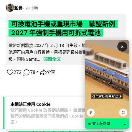
藍骨
20 小時
可換電池手機或重現市場 歐盟新例
2027 年強制手機用可拆式電池
歐盟新例將於 2027 年 2 月 18 日生效，規定手機及平板電腦電
×
池須可由用戶自行拆換，目標是延長裝置壽命及減少電子垃
閱讀全文
圾。現時 Sams...
272
78
分享
↗
人工智能
本網站正使用 Cookie
我們使用 Cookie 改善網站體驗。 繼續使用
🎵
⛶
我們的網站即表示您同意我們的
Cookie 政
藍骨
21 小時
策
。
📖 文字版訪問
→