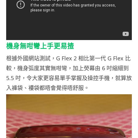
機身無咁彎上手更易揸
根據外國網站測試，G Flex 2 相比第一代 G Flex 比
較，機身弧度其實無咁彎，加上熒幕由 6 吋縮細到
5.5 吋，令大家更容易單手掌握及操控手機，就算放
入褲袋、褸袋都唔會覺得唔舒服。