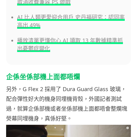
取消收費兼容 PS 遊戲
AI 比人類更愛迎合用戶 史丹福研究：認同率
高出 49%
播放清單更懂你心 AI 讀取 13 年數據精準抓
出憂鬱症變化
企係坐係部機上面都唔爛
另外，G Flex 2 採用了 Dura Guard Glass 玻璃，
配合彈性好大的機身同埋機背殼，外國記者測試
過，就算企係部機或者坐係部機上面都唔會整爛塊
熒幕同埋機身，真係好堅。