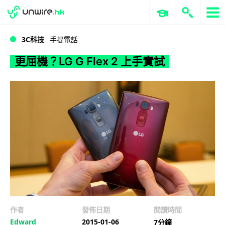
WWDC 2026
GenAI 與雲端科技專區
ERP 與商業 AI
更屈機？LG G Flex 2 上手實試
3C科技
手提電話
更屈機？LG G Flex 2 上手實試
作者
發佈日期
閱讀時間
Edward
2015-01-06
7分鐘