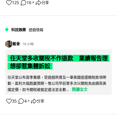
125
16
分享
↗
科技娛樂
遊戲情報
藍骨
18 小時
任天堂多收關稅不作退款 業績報告理
想卻惹集體訴訟
任天堂公布首季業績，受遊戲熱賣及一筆美國退還關稅款項帶
動，盈利大幅跑贏預期。惟公司早前曾多次以關稅為由調高美
閱讀全文
國定價，如今關稅被裁定違法並全數...
35
4
分享
↗