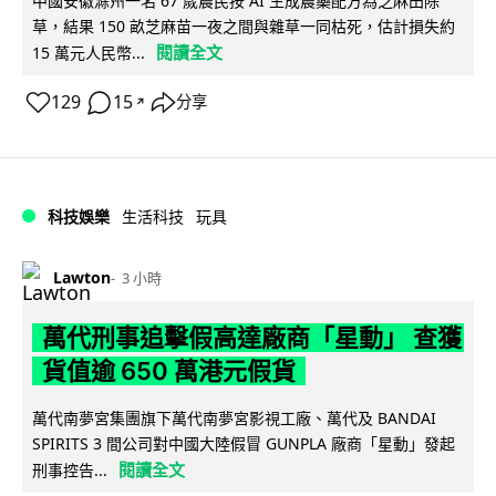
中國安徽滁州一名 67 歲農民按 AI 生成農藥配方為芝麻田除
草，結果 150 畝芝麻苗一夜之間與雜草一同枯死，估計損失約
閱讀全文
15 萬元人民幣...
129
15
分享
↗
科技娛樂
生活科技
玩具
Lawton
3 小時
萬代刑事追擊假高達廠商「星動」 查獲
貨值逾 650 萬港元假貨
萬代南夢宮集團旗下萬代南夢宮影視工廠、萬代及 BANDAI
SPIRITS 3 間公司對中國大陸假冒 GUNPLA 廠商「星動」發起
閱讀全文
刑事控告...