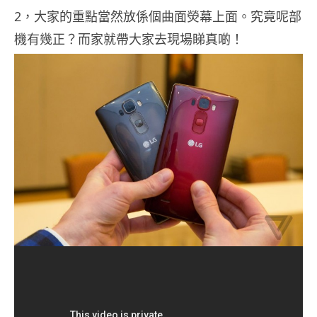
2，大家的重點當然放係個曲面熒幕上面。究竟呢部
機有幾正？而家就帶大家去現場睇真啲！