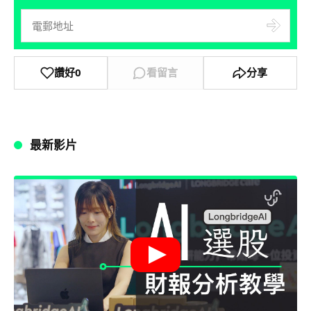
讚好
0
看留言
分享
最新影片