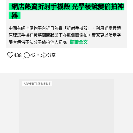
網店熱賣折射手機殼 光學稜鏡變偷拍神
器
中國有網上購物平台近日熱賣「折射手機殼」，利用光學稜鏡
原理讓手機在熒幕關閉狀態下亦能側面偷拍，賣家更以暗示字
閱讀全文
眼宣傳供不法分子偷拍他人裙底
438
42
分享
↗
ADVERTISEMENT