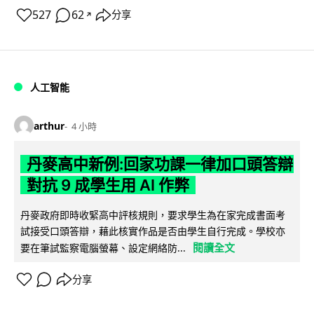
527
62
分享
↗
人工智能
arthur
4 小時
丹麥高中新例:回家功課一律加口頭答辯
對抗 9 成學生用 AI 作弊
丹麥政府即時收緊高中評核規則，要求學生為在家完成書面考
試接受口頭答辯，藉此核實作品是否由學生自行完成。學校亦
閱讀全文
要在筆試監察電腦螢幕、設定網絡防...
分享