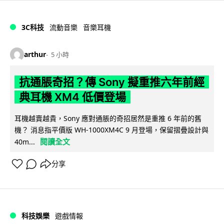
3C科技
流動音樂
音樂耳機
arthur
5 小時
抗通脹奇招？傳 Sony 擬重推六年前經
典耳機 XM4 低價登場
耳機越賣越貴，Sony 應對通脹的奇招居然是重推 6 年前的舊
機？ 消息指平價版 WH-1000XM4C 9 月登場，保留摺疊設計與
閱讀全文
40m...
分享
科技娛樂
遊戲情報