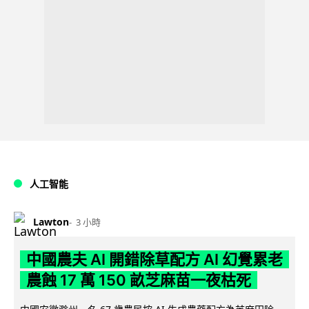
人工智能
Lawton
3 小時
中國農夫 AI 開錯除草配方 AI 幻覺累老
農蝕 17 萬 150 畝芝麻苗一夜枯死