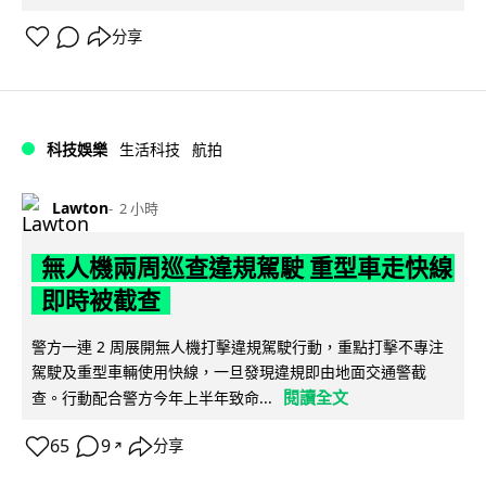
分享
科技娛樂
生活科技
航拍
Lawton
2 小時
無人機兩周巡查違規駕駛 重型車走快線
即時被截查
警方一連 2 周展開無人機打擊違規駕駛行動，重點打擊不專注
駕駛及重型車輛使用快線，一旦發現違規即由地面交通警截
閱讀全文
查。行動配合警方今年上半年致命...
65
9
分享
↗