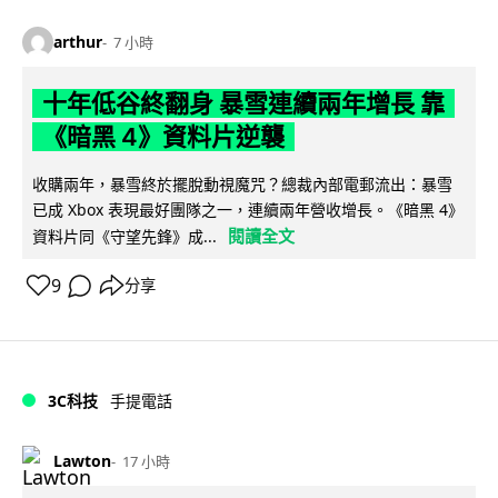
arthur
7 小時
十年低谷終翻身 暴雪連續兩年增長 靠
《暗黑 4》資料片逆襲
收購兩年，暴雪終於擺脫動視魔咒？總裁內部電郵流出：暴雪
已成 Xbox 表現最好團隊之一，連續兩年營收增長。《暗黑 4》
閱讀全文
資料片同《守望先鋒》成...
9
分享
3C科技
手提電話
Lawton
17 小時