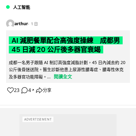
人工智能
arthur
1 日
AI 減肥餐單配合高強度操練 成都男
45 日減 20 公斤後多器官衰竭
成都一名男子跟隨 AI 制訂高強度減脂計劃，45 日內減去約 20
公斤後昏迷送院。醫生診斷他患上尿源性膿毒症、膿毒性休克
閱讀全文
及多器官功能障礙。...
23
4
分享
↗
ADVERTISEMENT