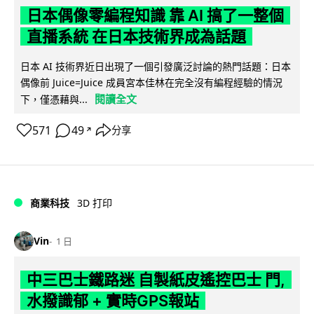
日本偶像零編程知識 靠 AI 搞了一整個
直播系統 在日本技術界成為話題
日本 AI 技術界近日出現了一個引發廣泛討論的熱門話題：日本
偶像前 Juice=Juice 成員宮本佳林在完全沒有編程經驗的情況
閱讀全文
下，僅憑藉與...
571
49
分享
↗
商業科技
3D 打印
Vin
1 日
中三巴士鐵路迷 自製紙皮遙控巴士 門,
水撥識郁 + 實時GPS報站