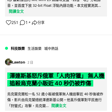
音，並首度下放 32-bit Float 浮點內錄功能。本文經實測其...
閱讀全文
251
1
分享
↗
科技娛樂
生活娛樂
城中熱話
Lawton
2 日
澤連斯基怒斥俄軍「人肉狩獵」 無人機
追殺烏克蘭小販近 40 秒仍被炸傷
烏克蘭克爾松一名 52 歲小販被俄軍無人機追擊近 40 秒後被炸
傷，影片由烏克蘭總統澤連斯基公開。他直斥俄軍對平民進行
閱讀全文
「狩獵式」攻擊，烏克蘭...