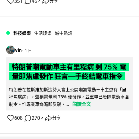
351
45
分享
↗
科技娛樂
生活娛樂
城中熱話
Vin
1 日
特朗普嘲電動車主有里程病 剩 75% 電
量即焦慮發作 狂言一手終結電車指令
特朗普在拉斯維加斯造勢大會上公開嘲諷電動車車主患有「里
程焦慮病」，聲稱電量剩 75% 便發作，並重申已廢除電動車強
閱讀全文
制令。惟專業車媒隨即反駁，...
608
270
分享
↗