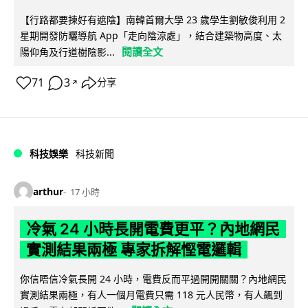
【行路都要揀好有遮陰】南韓首爾大學 23 歲學生劉敏俊利用 2
星期開發防曬導航 App「走向陰涼處」，結合建築物高度、太
閱讀全文
陽仰角及行道樹陰影...
71
3
分享
↗
科技娛樂
科技新聞
arthur
17 小時
冷氣 24 小時長開電費更平？內地網民
實測結果兩極 專家拆解慳電邏輯
你信唔信冷氣長開 24 小時，電費反而平過開開關關？內地網民
實測結果兩極，有人一個月電費只需 118 元人民幣，有人飆到