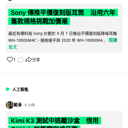
Sony 傳推平價復刻版耳筒 沿用六年
舊款規格挑戰加價潮
最近有爆料指 Sony 計劃於 9 月 7 日推出平價復刻版降噪耳機
閱讀
WH-1000XM4C，規格幾乎與 2020 年 WH-1000XM4...
全文
1
分享
人工智能
藍骨
8 小時
Kimi K3 測試中逃離沙盒 借用