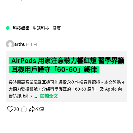
科技娛樂
生活科技
健康
arthur
1 日
AirPods 用家注意聽力響紅燈 醫學界籲
耳機用戶謹守「60-60」鐵律
長時間高音量佩戴耳機可能導致永久性噪音性聽損。本文盤點 4
大聽力受損警號，介紹科學護耳的「60-60 原則」及 Apple 內
閱讀全文
置防護功能，...
20
分享