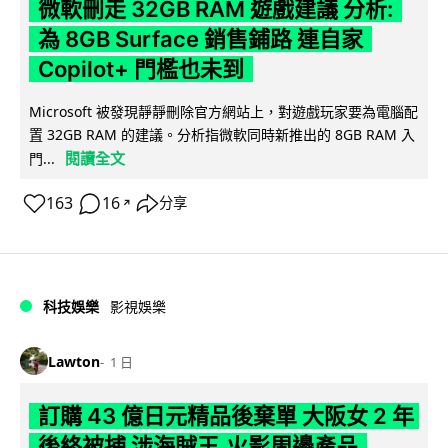
微軟刪走 32GB RAM 遊戲建議 分析:
為 8GB Surface 銷售鋪路 連自家
Copilot+ 門檻也未到
Microsoft 被發現靜靜刪除官方網站上，對遊戲玩家要為電腦配
置 32GB RAM 的建議。分析指微軟同時新推出的 8GB RAM 入
閱讀全文
門...
163
16
分享
↗
科技娛樂
影視娛樂
Lawton
1 日
訂購 43 億日元精品後棄單 大阪女 2 年
後終被捕 涉海賊王,火影周邊產品