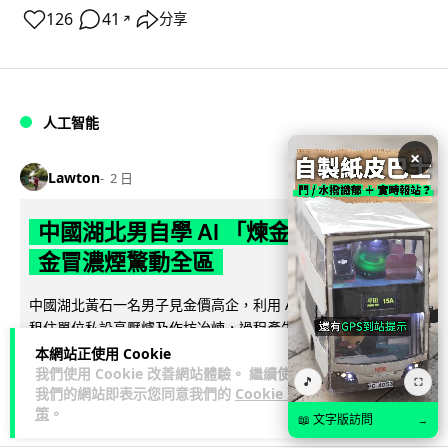
126
41
分享
↗
人工智能
×
Lawton
2 日
中國湖北男自學 AI 「煉金術」 屋內煉
金冒濃煙驚動全區
中國湖北黃石一名男子見金價高企，利用 AI 自學提煉黃金，在
租住單位私設高壓爐及作坊冶煉，過程產生大量刺鼻濃煙，驚
閱讀全文
動鄰居報警。警方到場揭發整...
本網站正使用 Cookie
我們使用 Cookie 改善網站體驗。 繼續使用
🎵
⛶
我們的網站即表示您同意我們的
Cookie 政
113
8
分享
↗
策
。
📖 文字版訪問
→