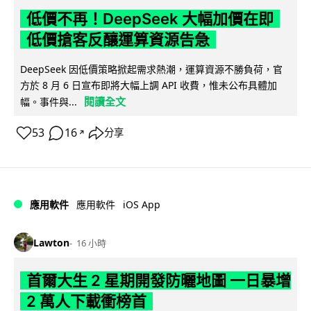
低價不再！DeepSeek 大幅加價在即
低價搶客反釀運算資源告急
DeepSeek 因低價策略掀起需求熱潮，運算資源不勝負荷，官
方於 8 月 6 日宣布即將大幅上調 API 收費，惟未公布具體加
閱讀全文
幅。事件與...
53
16
分享
↗
iOS App
應用軟件
應用軟件
Lawton
16 小時
首爾大生 2 星期開發防曬地圖 一日暴增
2 萬人下載衝榜首