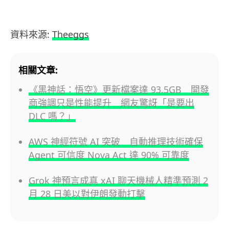
資料來源:
Theeggs
相關文章:
《黑神話：悟空》更新檔案達 93.5GB 開發
商強調只是性能提升 網友驚訝「是要出
DLC 嗎？」
AWS 神經符號 AI 突破 自動推理技術確保
Agent 可信度 Nova Act 達 90% 可靠度
Grok 神預言成真 xAI 聊天機械人精準預測 2
月 28 日美以對伊朗發動打擊