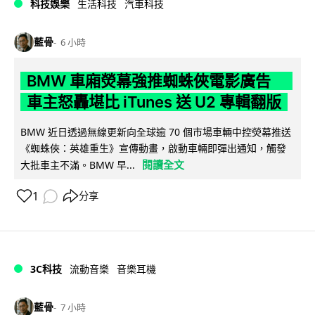
科技娛樂
生活科技
汽車科技
藍骨
6 小時
BMW 車廂熒幕強推蜘蛛俠電影廣告
車主怒轟堪比 iTunes 送 U2 專輯翻版
BMW 近日透過無線更新向全球逾 70 個市場車輛中控熒幕推送
《蜘蛛俠：英雄重生》宣傳動畫，啟動車輛即彈出通知，觸發
閱讀全文
大批車主不滿。BMW 早...
1
分享
3C科技
流動音樂
音樂耳機
藍骨
7 小時