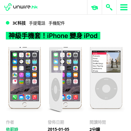
WWDC 2026
GenAI 與雲端科技專區
ERP 與商業 AI
神級手機套！iPhone 變身 iPod
3C科技
手提電話
手機配件
神級手機套！iPhone 變身 iPod
作者
發佈日期
閱讀時間
2015-01-05
依莉詩
2分鐘