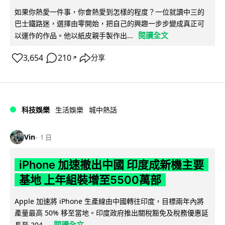
如果你熱愛一件事，你會熱愛到怎樣的程度？一位就讀中三的
巴士鐵路迷，選擇由零開始，把自己的興趣一步步變成真正可
閱讀全文
以運作的作品。他以紙皮親手製作出...
3,654
210
分享
↗
科技娛樂
生活娛樂
城中熱話
Vin
1 日
iPhone 加速撤出中國 印度成新機主要
基地 上年組裝增至5500萬部
Apple 加速將 iPhone 生產線由中國轉往印度，目標兩年內將
產量最高 50% 移至當地。印度政府推出關稅豁免及稅務優惠延
閱讀全文
長至 204...