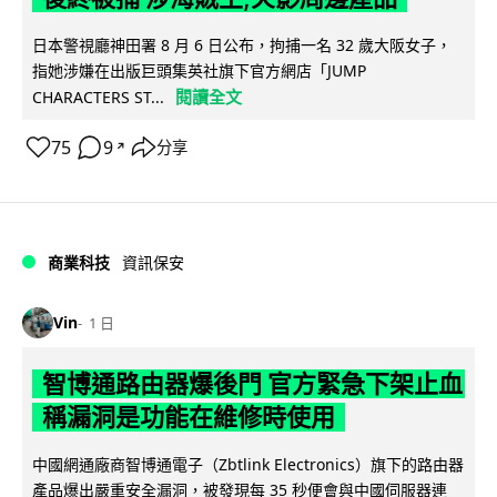
日本警視廳神田署 8 月 6 日公布，拘捕一名 32 歲大阪女子，
指她涉嫌在出版巨頭集英社旗下官方網店「JUMP
閱讀全文
CHARACTERS ST...
75
9
分享
↗
商業科技
資訊保安
Vin
1 日
智博通路由器爆後門 官方緊急下架止血
稱漏洞是功能在維修時使用
中國網通廠商智博通電子（Zbtlink Electronics）旗下的路由器
產品爆出嚴重安全漏洞，被發現每 35 秒便會與中國伺服器連