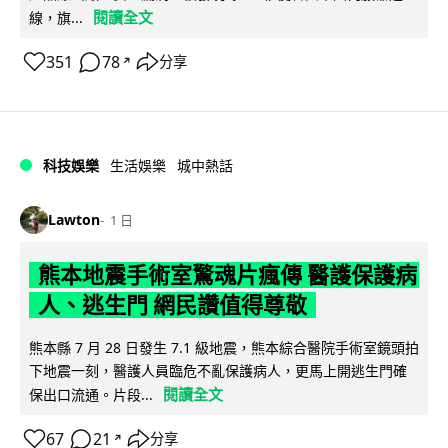
閱讀全文
線，旗...
351
78
分享
↗
科技娛樂
生活娛樂
城中熱話
Lawton
1 日
熊本地震手術室驚魂片瘋傳 醫護保護病
人、逃生門 網民讚值得尊敬
熊本縣 7 月 28 日發生 7.1 級地震，熊本綜合醫院手術室鏡頭拍
下地震一刻，醫護人員臨危不亂保護病人，更馬上開逃生門確
閱讀全文
保出口流通。片段...
67
21
分享
↗