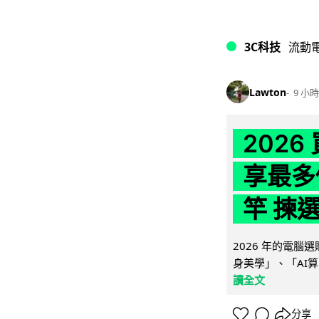
3C科技
流動
Lawton
9 小時
202
享最多
竿 揀
2026 年的電
身美學」、「AI算
讀全文
分享