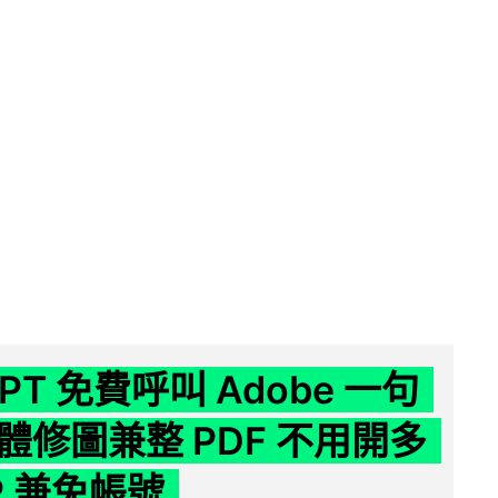
GPT 免費呼叫 Adobe 一句
體修圖兼整 PDF 不用開多
P 兼免帳號