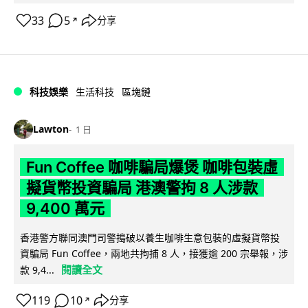
33
5
分享
↗
科技娛樂
生活科技
區塊鏈
Lawton
1 日
Fun Coffee 咖啡騙局爆煲 咖啡包裝虛
擬貨幣投資騙局 港澳警拘 8 人涉款
9,400 萬元
香港警方聯同澳門司警搗破以養生咖啡生意包裝的虛擬貨幣投
資騙局 Fun Coffee，兩地共拘捕 8 人，接獲逾 200 宗舉報，涉
閱讀全文
款 9,4...
119
10
分享
↗