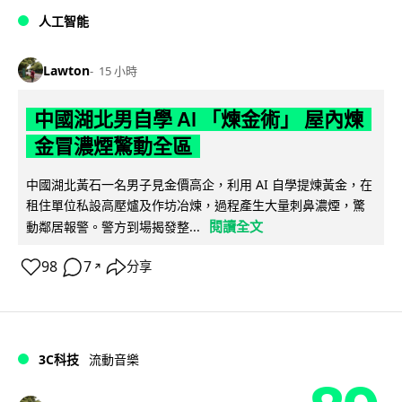
人工智能
Lawton
15 小時
中國湖北男自學 AI 「煉金術」 屋內煉
金冒濃煙驚動全區
中國湖北黃石一名男子見金價高企，利用 AI 自學提煉黃金，在
租住單位私設高壓爐及作坊冶煉，過程產生大量刺鼻濃煙，驚
閱讀全文
動鄰居報警。警方到場揭發整...
98
7
分享
↗
3C科技
流動音樂