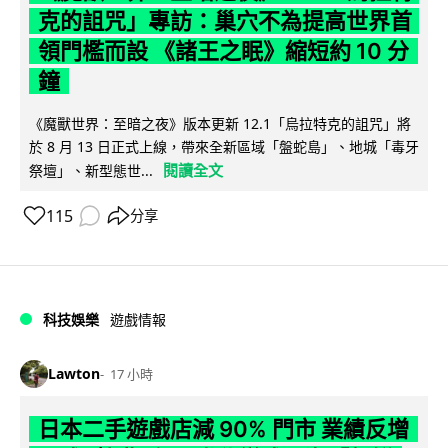
克的詛咒」專訪：巢穴不為提高世界首
領門檻而設 《諸王之眠》縮短約 10 分
鐘
《魔獸世界：至暗之夜》版本更新 12.1「烏拉特克的詛咒」將
於 8 月 13 日正式上線，帶來全新區域「盤蛇島」、地城「毒牙
閱讀全文
祭壇」、新型態世...
115
分享
科技娛樂
遊戲情報
Lawton
17 小時
日本二手遊戲店減 90% 門市 業績反增