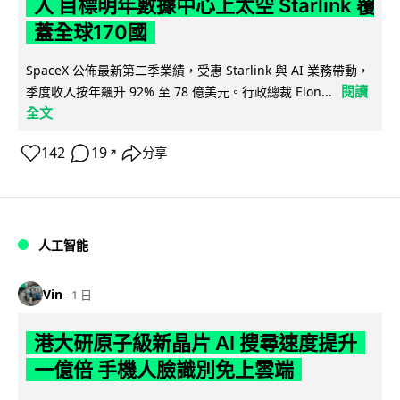
入 目標明年數據中心上太空 Starlink 覆
蓋全球170國
SpaceX 公佈最新第二季業績，受惠 Starlink 與 AI 業務帶動，
閱讀
季度收入按年飆升 92% 至 78 億美元。行政總裁 Elon...
全文
142
19
分享
↗
人工智能
Vin
1 日
港大研原子級新晶片 AI 搜尋速度提升
一億倍 手機人臉識別免上雲端