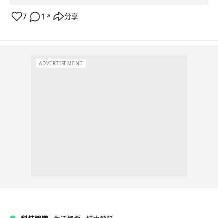
7
1
分享
↗
ADVERTISEMENT