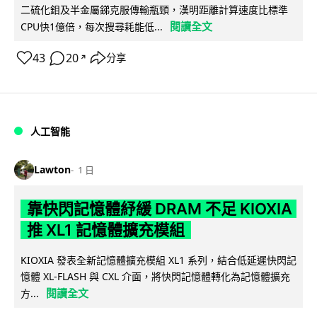
二硫化鉬及半金屬銻克服傳輸瓶頸，漢明距離計算速度比標準
閱讀全文
CPU快1億倍，每次搜尋耗能低...
43
20
分享
↗
人工智能
Lawton
1 日
靠快閃記憶體紓緩 DRAM 不足 KIOXIA
推 XL1 記憶體擴充模組
KIOXIA 發表全新記憶體擴充模組 XL1 系列，結合低延遲快閃記
憶體 XL-FLASH 與 CXL 介面，將快閃記憶體轉化為記憶體擴充
閱讀全文
方...