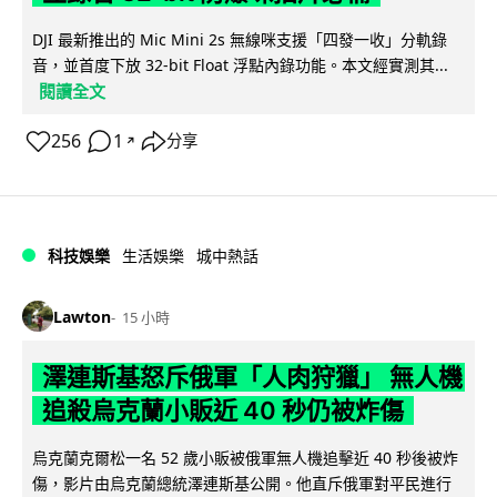
DJI 最新推出的 Mic Mini 2s 無線咪支援「四發一收」分軌錄
音，並首度下放 32-bit Float 浮點內錄功能。本文經實測其...
閱讀全文
256
1
分享
↗
科技娛樂
生活娛樂
城中熱話
Lawton
15 小時
澤連斯基怒斥俄軍「人肉狩獵」 無人機
追殺烏克蘭小販近 40 秒仍被炸傷
烏克蘭克爾松一名 52 歲小販被俄軍無人機追擊近 40 秒後被炸
傷，影片由烏克蘭總統澤連斯基公開。他直斥俄軍對平民進行