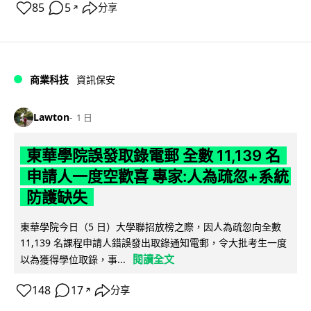
85
5
分享
↗
商業科技
資訊保安
Lawton
1 日
東華學院誤發取錄電郵 全數 11,139 名
申請人一度空歡喜 專家:人為疏忽+系統
防護缺失
東華學院今日（5 日）大學聯招放榜之際，因人為疏忽向全數
11,139 名課程申請人錯誤發出取錄通知電郵，令大批考生一度
閱讀全文
以為獲得學位取錄，事...
148
17
分享
↗