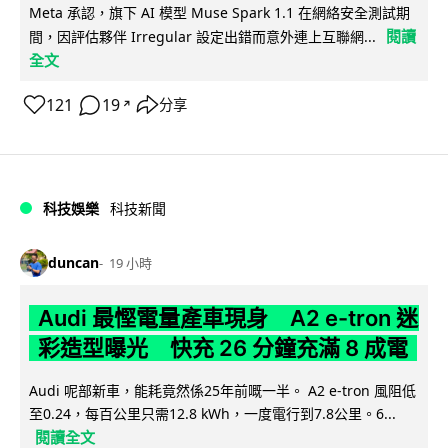
Meta 承認，旗下 AI 模型 Muse Spark 1.1 在網絡安全測試期
閱讀
間，因評估夥伴 Irregular 設定出錯而意外連上互聯網...
全文
121
19
分享
↗
科技娛樂
科技新聞
duncan
19 小時
Audi 最慳電量產車現身 A2 e-tron 迷
彩造型曝光 快充 26 分鐘充滿 8 成電
Audi 呢部新車，能耗竟然係25年前嘅一半。 A2 e-tron 風阻低
至0.24，每百公里只需12.8 kWh，一度電行到7.8公里。6...
閱讀全文