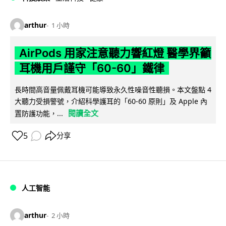
arthur
1 小時
AirPods 用家注意聽力響紅燈 醫學界籲
耳機用戶謹守「60-60」鐵律
長時間高音量佩戴耳機可能導致永久性噪音性聽損。本文盤點 4
大聽力受損警號，介紹科學護耳的「60-60 原則」及 Apple 內
閱讀全文
置防護功能，...
5
分享
人工智能
arthur
2 小時