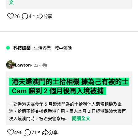
文
26
4
分享
↗
科技娛樂
生活娛樂
城中熱話
Lawton
22 小時
港夫婦澳門的士拾相機 據為己有被的士
Cam 睇到 2 個月後再入境被捕
一對香港夫婦今年 5 月遊澳門乘的士拾獲他人遺留相機及電
池，拾遺不報並帶返香港自用。兩人本月 2 日經港珠澳大橋再
閱讀全文
次入境澳門時，被治安警察局...
496
71
分享
↗