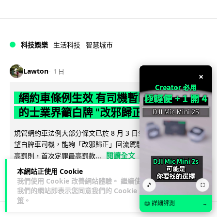
科技娛樂
生活科技
智慧城市
Lawton
1 日
×
網約車條例生效 有司機暫時停工避風頭
的士業界籲白牌 "改邪歸正"
規管網約車法例大部分條文已於 8 月 3 日生效，的士業界就期
望白牌車司機，能夠「改邪歸正」回流駕駛的士。新例大幅提
閱讀全文
高罰則，首次定罪最高罰款...
本網站正使用 Cookie
209
147
分享
↗
我們使用 Cookie 改善網站體驗。 繼續使用
🎵
⛶
我們的網站即表示您同意我們的
Cookie 政
策
。
📖 詳細評測
→