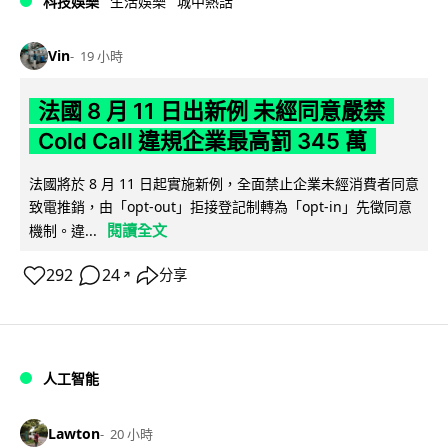
科技娛樂
生活娛樂
城中熱話
Vin
19 小時
法國 8 月 11 日出新例 未經同意嚴禁
Cold Call 違規企業最高罰 345 萬
法國將於 8 月 11 日起實施新例，全面禁止企業未經消費者同意
致電推銷，由「opt-out」拒接登記制轉為「opt-in」先徵同意
閱讀全文
機制。違...
292
24
分享
↗
人工智能
Lawton
20 小時