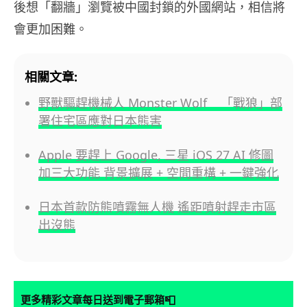
後想「翻牆」瀏覽被中國封鎖的外國網站，相信將
會更加困難。
相關文章:
野獸驅趕機械人 Monster Wolf 「戰狼」部
署住宅區應對日本熊害
Apple 要趕上 Google, 三星 iOS 27 AI 修圖
加三大功能 背景擴展 + 空間重構 + 一鍵強化
日本首款防熊噴霧無人機 遙距噴射趕走市區
出沒熊
📮
更多精彩文章每日送到電子郵箱