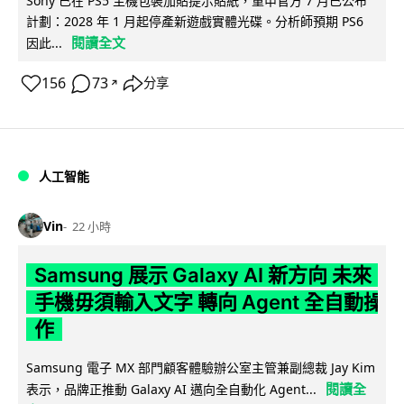
Sony 已在 PS5 主機包裝加貼提示貼紙，重申官方 7 月已公布
計劃：2028 年 1 月起停產新遊戲實體光碟。分析師預期 PS6
閱讀全文
因此...
156
73
分享
↗
人工智能
Vin
22 小時
Samsung 展示 Galaxy AI 新方向 未來
手機毋須輸入文字 轉向 Agent 全自動操
作
Samsung 電子 MX 部門顧客體驗辦公室主管兼副總裁 Jay Kim
閱讀全
表示，品牌正推動 Galaxy AI 邁向全自動化 Agent...