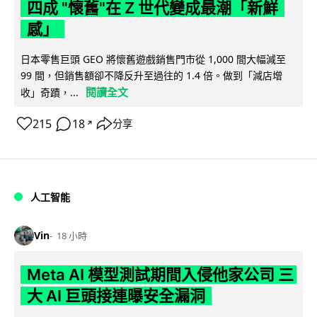
四成 "懷舊"在 Z 世代變成最潮「新鮮
感」
日本零售巨頭 GEO 將懷舊遊戲銷售門市從 1,000 間大幅減至
99 間，但銷售額卻不降反升至過往的 1.4 倍。做到「減店增
閱讀全文
收」奇蹟，...
215
18
分享
↗
人工智能
Vin
18 小時
Meta AI 模型測試期間入侵他家公司 三
大 AI 巨頭接連曝安全漏洞