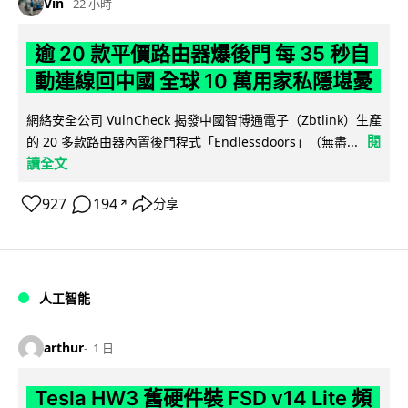
Vin
22 小時
逾 20 款平價路由器爆後門 每 35 秒自
動連線回中國 全球 10 萬用家私隱堪憂
網絡安全公司 VulnCheck 揭發中國智博通電子（Zbtlink）生產
閱
的 20 多款路由器內置後門程式「Endlessdoors」（無盡...
讀全文
927
194
分享
↗
人工智能
arthur
1 日
Tesla HW3 舊硬件裝 FSD v14 Lite 頻