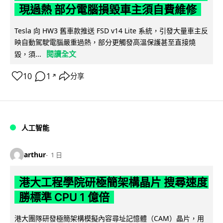
現過熱 部分電腦損毀車主須自費維修
Tesla 向 HW3 舊車款推送 FSD v14 Lite 系統，引發大量車主反
映自動駕駛電腦嚴重過熱，部分更觸發高溫保護甚至直接燒
閱讀全文
毀，須...
10
1
分享
↗
人工智能
arthur
1 日
港大工程學院研極簡架構晶片 搜尋速度
勝標準 CPU 1 億倍
港大團隊研發極簡架構模擬內容尋址記憶體（CAM）晶片，用