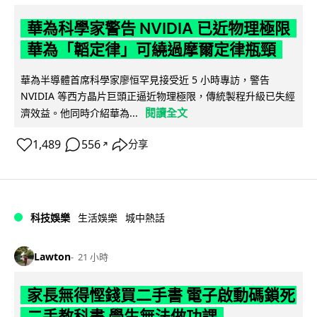
華為科學家警告 NVIDIA 已近物理極限
華為「韜定律」可繞過摩爾定律瓶頸
華為半導體首席科學家廖恒罕見接受近 5 小時專訪，警告
NVIDIA 等西方晶片巨頭正逼近物理極限，傳統製程升級已失經
閱讀全文
濟效益。他同時介紹華為...
1,489
556
分享
↗
科技娛樂
生活娛樂
城中熱話
Lawton
21 小時
家長無得慳錢買二手書 電子啟動碼鎖死
二手教科書 學生無法做功課