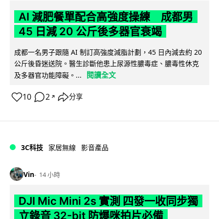
AI 減肥餐單配合高強度操練 成都男
45 日減 20 公斤後多器官衰竭
成都一名男子跟隨 AI 制訂高強度減脂計劃，45 日內減去約 20
公斤後昏迷送院。醫生診斷他患上尿源性膿毒症、膿毒性休克
閱讀全文
及多器官功能障礙。...
10
2
分享
↗
3C科技
家居無線
影音產品
Vin
14 小時
DJI Mic Mini 2s 實測 四發一收同步獨
立錄音 32-bit 防爆咪拍片必備