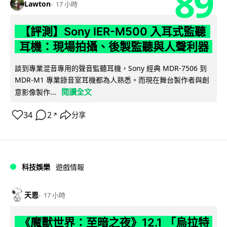
89
Lawton
17 小時
【評測】Sony IER-M500 入耳式監聽
耳機：現場拍攝、後製監聽與人聲利器
談到專業混音專用的聲音監聽耳機，Sony 經典 MDR-7506 到
MDR-M1 專業錄音室耳機都為人熟悉。而現在舞台製作者與創
閱讀全文
意影像製作...
34
2
分享
↗
科技娛樂
遊戲情報
天恩
17 小時
《魔獸世界：至暗之夜》12.1 「烏拉特