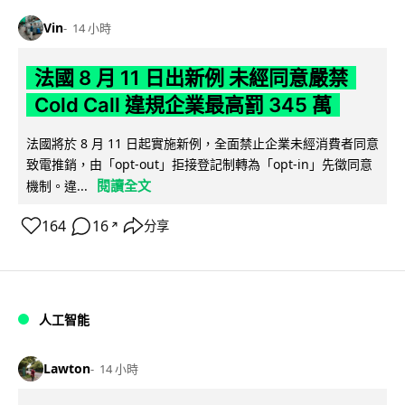
Vin
14 小時
法國 8 月 11 日出新例 未經同意嚴禁
Cold Call 違規企業最高罰 345 萬
法國將於 8 月 11 日起實施新例，全面禁止企業未經消費者同意
致電推銷，由「opt-out」拒接登記制轉為「opt-in」先徵同意
閱讀全文
機制。違...
164
16
分享
↗
人工智能
Lawton
14 小時