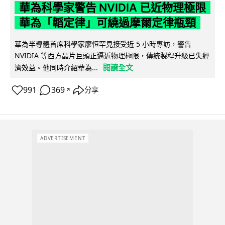
華為科學家警告 NVIDIA 已近物理極限
華為「韜定律」可繞過摩爾定律瓶頸
華為半導體首席科學家廖恒罕見接受近 5 小時專訪，警告
NVIDIA 等西方晶片巨頭正逼近物理極限，傳統製程升級已失經
閱讀全文
濟效益。他同時介紹華為...
991
369
分享
↗
ADVERTISEMENT