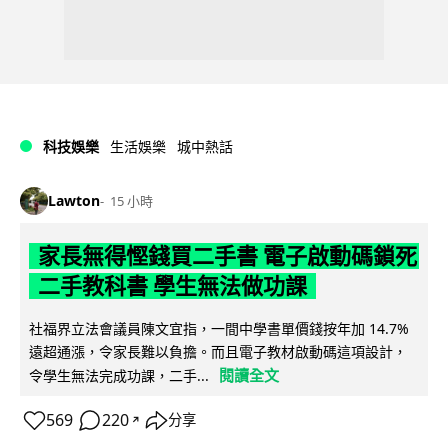
科技娛樂
生活娛樂
城中熱話
Lawton
15 小時
家長無得慳錢買二手書 電子啟動碼鎖死
二手教科書 學生無法做功課
社福界立法會議員陳文宜指，一間中學書單價錢按年加 14.7%
遠超通漲，令家長難以負擔。而且電子教材啟動碼這項設計，
閱讀全文
令學生無法完成功課，二手...
569
220
分享
↗