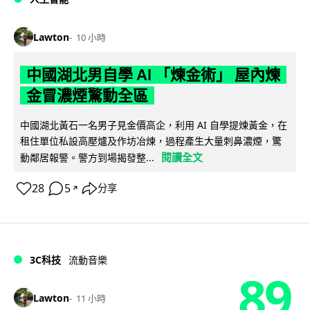
Lawton
10 小時
中國湖北男自學 AI 「煉金術」 屋內煉
金冒濃煙驚動全區
中國湖北黃石一名男子見金價高企，利用 AI 自學提煉黃金，在
租住單位私設高壓爐及作坊冶煉，過程產生大量刺鼻濃煙，驚
閱讀全文
動鄰居報警。警方到場揭發整...
28
5
分享
↗
3C科技
流動音樂
89
Lawton
11 小時