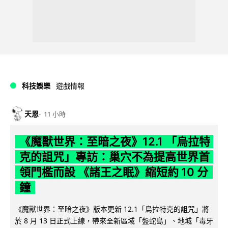
科技娛樂
遊戲情報
天恩
11 小時
《魔獸世界：至暗之夜》12.1 「烏拉特
克的詛咒」專訪：巢穴不為提高世界首
領門檻而設 《諸王之眠》縮短約 10 分
鐘
《魔獸世界：至暗之夜》版本更新 12.1「烏拉特克的詛咒」將
於 8 月 13 日正式上線，帶來全新區域「盤蛇島」、地城「毒牙