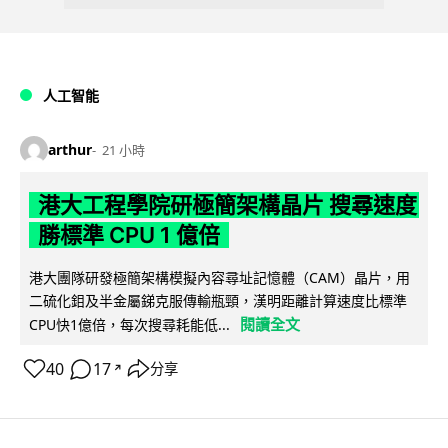
人工智能
arthur
21 小時
港大工程學院研極簡架構晶片 搜尋速度
勝標準 CPU 1 億倍
港大團隊研發極簡架構模擬內容尋址記憶體（CAM）晶片，用
二硫化鉬及半金屬銻克服傳輸瓶頸，漢明距離計算速度比標準
閱讀全文
CPU快1億倍，每次搜尋耗能低...
40
17
分享
↗