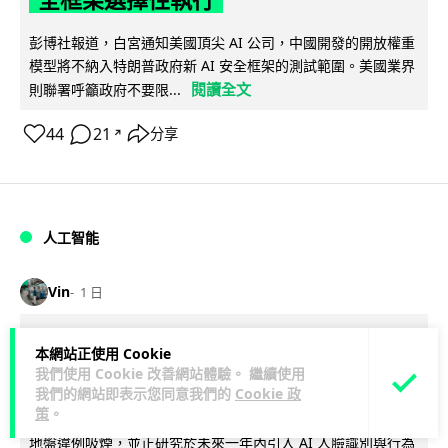
彭博社報道，白宮通知美國頂尖 AI 公司，中國開發的開放權重
模型將不納入特朗普政府新 AI 安全框架的測試範圍。美國業界
閱讀全文
則聯署呼籲政府不要限...
44
21
分享
↗
人工智能
Vin
1 日
地盤偷吸煙難逃高空法眼 勞工處出動熱
本網站正使用 Cookie
感無人機 擬加 AI 人臉識別精準執法
我們使用 Cookie 改善網站體驗。 繼續使用
我們的網站即表示您同意我們的
Cookie 政
策
。
勞工處投入配備熱感應鏡頭的小型無人機進行高空巡邏以打擊
地盤違例吸煙，並正研究於未來一年內引入 AI 人臉識別與行為