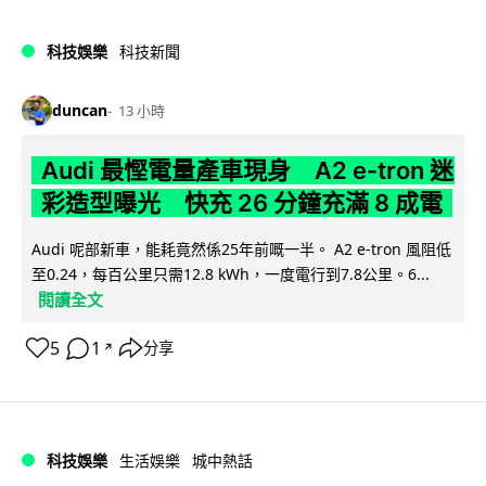
科技娛樂
科技新聞
duncan
13 小時
Audi 最慳電量產車現身 A2 e-tron 迷
彩造型曝光 快充 26 分鐘充滿 8 成電
Audi 呢部新車，能耗竟然係25年前嘅一半。 A2 e-tron 風阻低
至0.24，每百公里只需12.8 kWh，一度電行到7.8公里。6...
閱讀全文
5
1
分享
↗
科技娛樂
生活娛樂
城中熱話