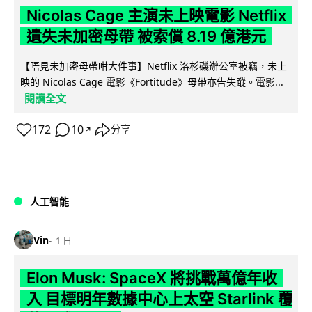
Nicolas Cage 主演未上映電影 Netflix
遺失未加密母帶 被索償 8.19 億港元
【唔見未加密母帶咁大件事】Netflix 洛杉磯辦公室被竊，未上
映的 Nicolas Cage 電影《Fortitude》母帶亦告失蹤。電影...
閱讀全文
172
10
分享
↗
人工智能
Vin
1 日
Elon Musk: SpaceX 將挑戰萬億年收
入 目標明年數據中心上太空 Starlink 覆