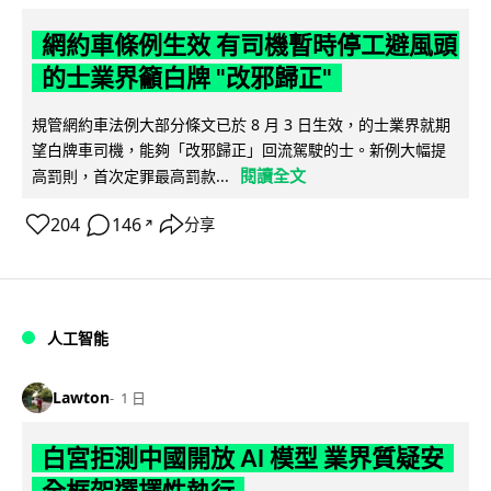
網約車條例生效 有司機暫時停工避風頭
的士業界籲白牌 "改邪歸正"
規管網約車法例大部分條文已於 8 月 3 日生效，的士業界就期
望白牌車司機，能夠「改邪歸正」回流駕駛的士。新例大幅提
閱讀全文
高罰則，首次定罪最高罰款...
204
146
分享
↗
人工智能
Lawton
1 日
白宮拒測中國開放 AI 模型 業界質疑安
全框架選擇性執行