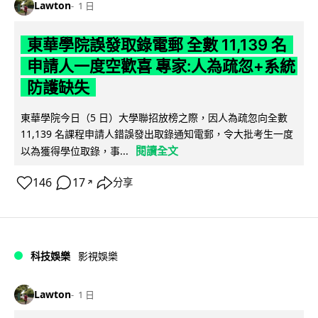
Lawton
1 日
東華學院誤發取錄電郵 全數 11,139 名
申請人一度空歡喜 專家:人為疏忽+系統
防護缺失
東華學院今日（5 日）大學聯招放榜之際，因人為疏忽向全數
11,139 名課程申請人錯誤發出取錄通知電郵，令大批考生一度
閱讀全文
以為獲得學位取錄，事...
146
17
分享
↗
科技娛樂
影視娛樂
Lawton
1 日