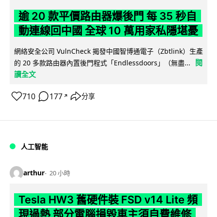
逾 20 款平價路由器爆後門 每 35 秒自
動連線回中國 全球 10 萬用家私隱堪憂
網絡安全公司 VulnCheck 揭發中國智博通電子（Zbtlink）生產
閱
的 20 多款路由器內置後門程式「Endlessdoors」（無盡...
讀全文
710
177
分享
↗
人工智能
arthur
20 小時
Tesla HW3 舊硬件裝 FSD v14 Lite 頻
現過熱 部分電腦損毀車主須自費維修