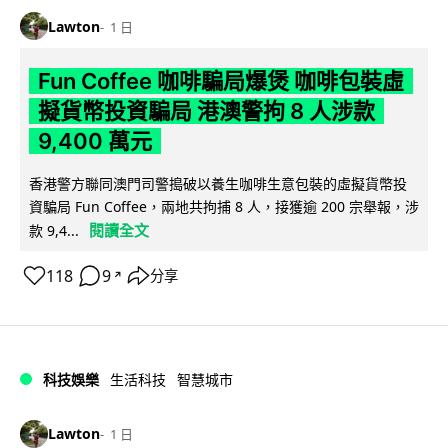
Lawton
1 日
Fun Coffee 咖啡騙局爆煲 咖啡包裝虛
擬貨幣投資騙局 港澳警拘 8 人涉款
9,400 萬元
香港警方聯同澳門司警搗破以養生咖啡生意包裝的虛擬貨幣投
資騙局 Fun Coffee，兩地共拘捕 8 人，接獲逾 200 宗舉報，涉
閱讀全文
款 9,4...
118
9
分享
↗
科技娛樂
生活科技
智慧城市
Lawton
1 日