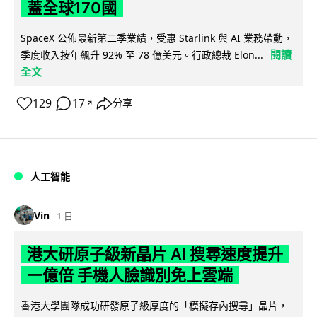
蓋全球170國
SpaceX 公佈最新第二季業績，受惠 Starlink 與 AI 業務帶動，
閱讀
季度收入按年飆升 92% 至 78 億美元。行政總裁 Elon...
全文
129
17
分享
↗
人工智能
Vin
1 日
港大研原子級新晶片 AI 搜尋速度提升
一億倍 手機人臉識別免上雲端
香港大學團隊成功研發原子級厚度的「模擬存內搜尋」晶片，