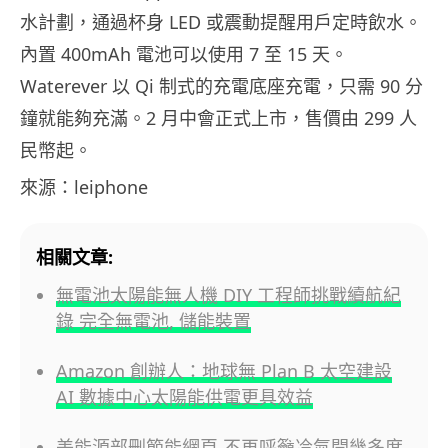
水計劃，通過杯身 LED 或震動提醒用戶定時飲水。
內置 400mAh 電池可以使用 7 至 15 天。
Waterever 以 Qi 制式的充電底座充電，只需 90 分
鐘就能夠充滿。2 月中會正式上市，售價由 299 人
民幣起。
來源：leiphone
相關文章:
無電池太陽能無人機 DIY 工程師挑戰續航紀
錄 完全無電池, 儲能裝置
Amazon 創辦人：地球無 Plan B 太空建設
AI 數據中心太陽能供電更具效益
美能源部刪節能網頁 不再呼籲冷氣開幾多度