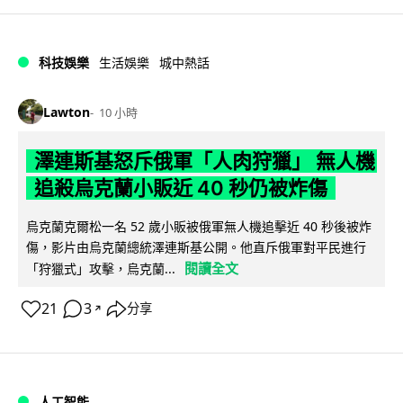
科技娛樂
生活娛樂
城中熱話
Lawton
10 小時
澤連斯基怒斥俄軍「人肉狩獵」 無人機
追殺烏克蘭小販近 40 秒仍被炸傷
烏克蘭克爾松一名 52 歲小販被俄軍無人機追擊近 40 秒後被炸
傷，影片由烏克蘭總統澤連斯基公開。他直斥俄軍對平民進行
閱讀全文
「狩獵式」攻擊，烏克蘭...
21
3
分享
↗
人工智能