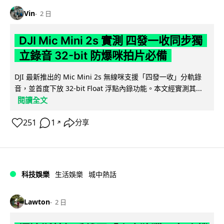
Vin
2 日
DJI Mic Mini 2s 實測 四發一收同步獨
立錄音 32-bit 防爆咪拍片必備
DJI 最新推出的 Mic Mini 2s 無線咪支援「四發一收」分軌錄
音，並首度下放 32-bit Float 浮點內錄功能。本文經實測其...
閱讀全文
251
1
分享
↗
科技娛樂
生活娛樂
城中熱話
Lawton
2 日