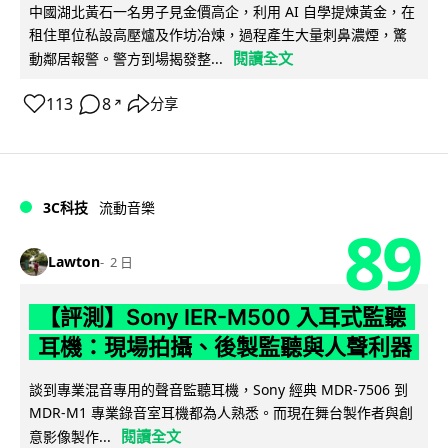
中國湖北黃石一名男子見金價高企，利用 AI 自學提煉黃金，在
租住單位私設高壓爐及作坊冶煉，過程產生大量刺鼻濃煙，驚
閱讀全文
動鄰居報警。警方到場揭發整...
113
8
分享
↗
3C科技
流動音樂
89
Lawton
2 日
【評測】Sony IER-M500 入耳式監聽
耳機：現場拍攝、後製監聽與人聲利器
談到專業混音專用的聲音監聽耳機，Sony 經典 MDR-7506 到
MDR-M1 專業錄音室耳機都為人熟悉。而現在舞台製作者與創
閱讀全文
意影像製作...