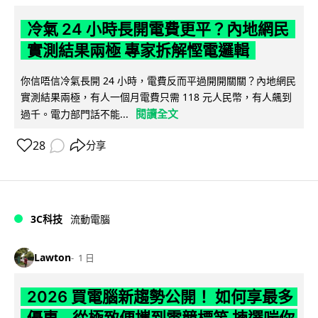
冷氣 24 小時長開電費更平？內地網民
實測結果兩極 專家拆解慳電邏輯
你信唔信冷氣長開 24 小時，電費反而平過開開關關？內地網民
實測結果兩極，有人一個月電費只需 118 元人民幣，有人飆到
閱讀全文
過千。電力部門話不能...
28
分享
3C科技
流動電腦
Lawton
1 日
2026 買電腦新趨勢公開！ 如何享最多
優惠 從極致便攜到電競標竿 揀選啱你