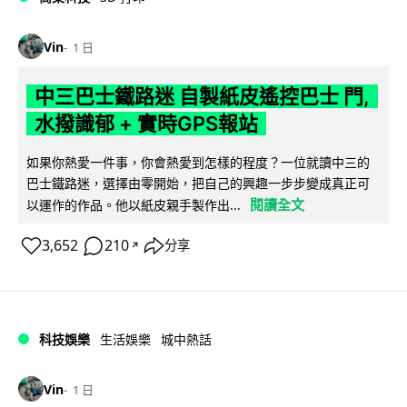
Vin
1 日
中三巴士鐵路迷 自製紙皮遙控巴士 門,
水撥識郁 + 實時GPS報站
如果你熱愛一件事，你會熱愛到怎樣的程度？一位就讀中三的
巴士鐵路迷，選擇由零開始，把自己的興趣一步步變成真正可
閱讀全文
以運作的作品。他以紙皮親手製作出...
3,652
210
分享
↗
科技娛樂
生活娛樂
城中熱話
Vin
1 日