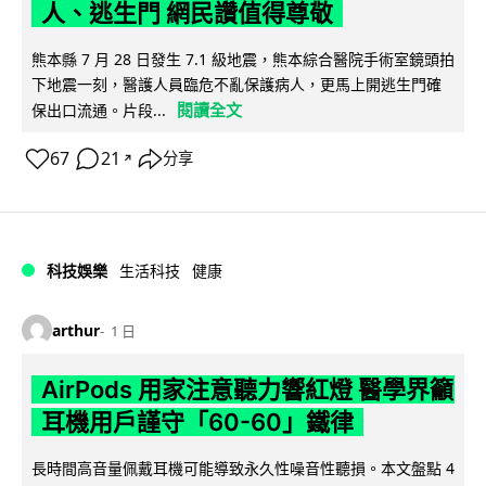
人、逃生門 網民讚值得尊敬
熊本縣 7 月 28 日發生 7.1 級地震，熊本綜合醫院手術室鏡頭拍
下地震一刻，醫護人員臨危不亂保護病人，更馬上開逃生門確
閱讀全文
保出口流通。片段...
67
21
分享
↗
科技娛樂
生活科技
健康
arthur
1 日
AirPods 用家注意聽力響紅燈 醫學界籲
耳機用戶謹守「60-60」鐵律
長時間高音量佩戴耳機可能導致永久性噪音性聽損。本文盤點 4