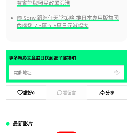
有賓館牌照民政署跟進
傳 Sony 跟進任天堂策略 推日本專用版益國
內機迷 7.3萬→ 5萬日元減幅大
📮
更多精彩文章每日送到電子郵箱
讚好
0
看留言
分享
最新影片