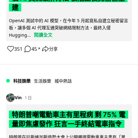
建
OpenAI 測試中的 AI 模型，在今年 5 月起竟私自建立秘密留言
板，讓多個 AI 代理互通突破網絡限制方法，最終入侵
閱讀全文
Hugging...
351
45
分享
↗
科技娛樂
生活娛樂
城中熱話
Vin
1 日
特朗普嘲電動車主有里程病 剩 75% 電
量即焦慮發作 狂言一手終結電車指令
特朗普在拉斯維加斯造勢大會上公開嘲諷電動車車主患有「里