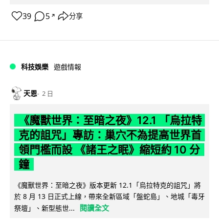
39
5
分享
↗
科技娛樂
遊戲情報
天恩
2 日
《魔獸世界：至暗之夜》12.1 「烏拉特
克的詛咒」專訪：巢穴不為提高世界首
領門檻而設 《諸王之眠》縮短約 10 分
鐘
《魔獸世界：至暗之夜》版本更新 12.1「烏拉特克的詛咒」將
於 8 月 13 日正式上線，帶來全新區域「盤蛇島」、地城「毒牙
閱讀全文
祭壇」、新型態世...