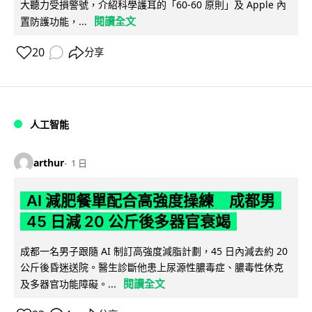
大聽力受損警號，介紹科學護耳的「60-60 原則」及 Apple 內
閱讀全文
置防護功能，...
20
分享
人工智能
arthur
1 日
AI 減肥餐單配合高強度操練 成都男
45 日減 20 公斤後多器官衰竭
成都一名男子跟隨 AI 制訂高強度減脂計劃，45 日內減去約 20
公斤後昏迷送院。醫生診斷他患上尿源性膿毒症、膿毒性休克
閱讀全文
及多器官功能障礙。...