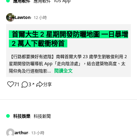
iOS App
應用軟件
應用軟件
Lawton
12 小時
首爾大生 2 星期開發防曬地圖 一日暴增
2 萬人下載衝榜首
【行路都要揀好有遮陰】南韓首爾大學 23 歲學生劉敏俊利用 2
星期開發防曬導航 App「走向陰涼處」，結合建築物高度、太
閱讀全文
陽仰角及行道樹陰影...
71
3
分享
↗
科技娛樂
科技新聞
arthur
13 小時