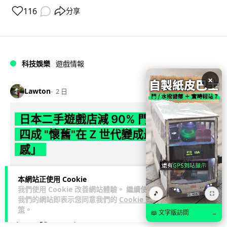
116
分享
科技娛樂
遊戲情報
×
Lawton
2 日
日本二手遊戲店減 90% 門市 業績反增
四成 "懷舊"在 Z 世代變成最潮「新鮮
感」
日本零售巨頭 GEO 將懷舊遊戲銷售門市從 1,000 間大幅減至
本網站正使用 Cookie
99 間，但銷售額卻不降反升至過往的 1.4 倍。做到「減店增
我們使用 Cookie 改善網站體驗。 繼續使用
🎵
閱讀全文
收」奇蹟，...
⛶
我們的網站即表示您同意我們的
Cookie 政
策
。
📖 文字版訪問
→
262
20
分享
↗