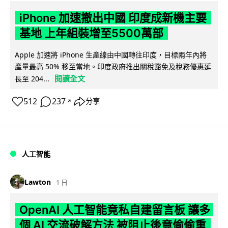
iPhone 加速撤出中國 印度成新機主要
基地 上年組裝增至5500萬部
Apple 加速將 iPhone 生產線由中國轉往印度，目標兩年內將
產量最高 50% 移至當地。印度政府推出關稅豁免及稅務優惠延
閱讀全文
長至 204...
512
237
分享
↗
人工智能
Lawton
1 日
OpenAI 人工智能竟私自建留言板 讓多
個 AI 交流破解方法 被阻止後竟偷偷重