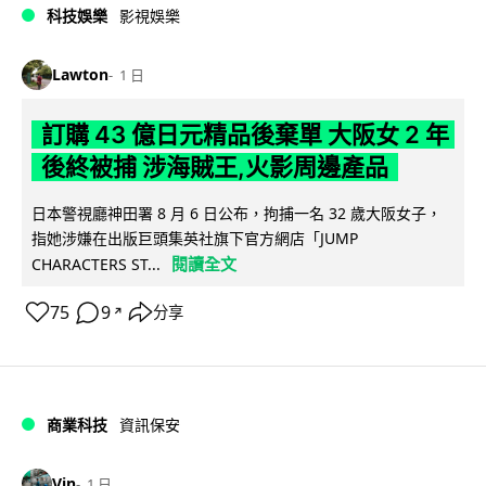
科技娛樂
影視娛樂
Lawton
1 日
訂購 43 億日元精品後棄單 大阪女 2 年
後終被捕 涉海賊王,火影周邊產品
日本警視廳神田署 8 月 6 日公布，拘捕一名 32 歲大阪女子，
指她涉嫌在出版巨頭集英社旗下官方網店「JUMP
閱讀全文
CHARACTERS ST...
75
9
分享
↗
商業科技
資訊保安
Vin
1 日