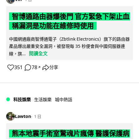
智博通路由器爆後門 官方緊急下架止血
稱漏洞是功能在維修時使用
中國網通廠商智博通電子（Zbtlink Electronics）旗下的路由器
產品爆出嚴重安全漏洞，被發現每 35 秒便會與中國伺服器連
閱讀全文
線，旗...
351
78
分享
↗
科技娛樂
生活娛樂
城中熱話
Lawton
1 日
熊本地震手術室驚魂片瘋傳 醫護保護病