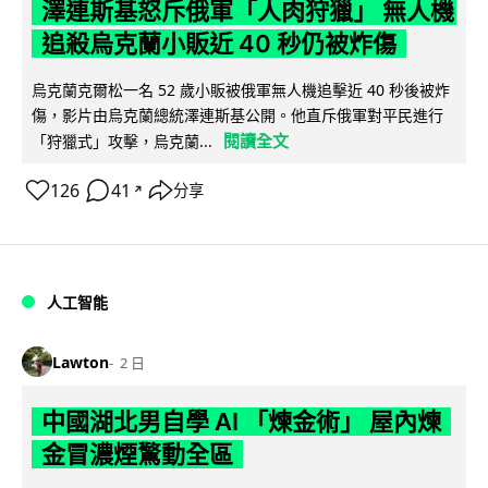
澤連斯基怒斥俄軍「人肉狩獵」 無人機
追殺烏克蘭小販近 40 秒仍被炸傷
烏克蘭克爾松一名 52 歲小販被俄軍無人機追擊近 40 秒後被炸
傷，影片由烏克蘭總統澤連斯基公開。他直斥俄軍對平民進行
閱讀全文
「狩獵式」攻擊，烏克蘭...
126
41
分享
↗
人工智能
Lawton
2 日
中國湖北男自學 AI 「煉金術」 屋內煉
金冒濃煙驚動全區