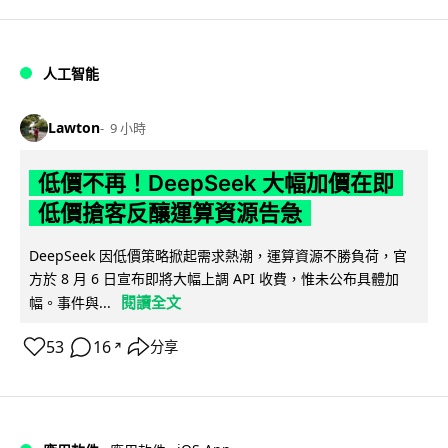
人工智能
Lawton
9 小時
低價不再！DeepSeek 大幅加價在即
低價搶客反釀運算資源告急
DeepSeek 因低價策略掀起需求熱潮，運算資源不勝負荷，官
方於 8 月 6 日宣布即將大幅上調 API 收費，惟未公布具體加
閱讀全文
幅。事件與...
53
16
分享
↗