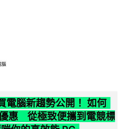
電腦
6 買電腦新趨勢公開！ 如何
優惠 從極致便攜到電競標