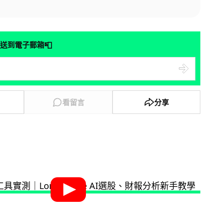
📮
送到電子郵箱
看留言
分享