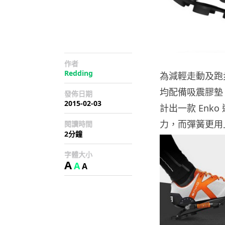
作者
Redding
為減輕走動及跑
均配備吸震膠墊
發佈日期
2015-02-03
計出一款 Enk
力，而彈簧更用
閱讀時間
2分鐘
字體大小
A
A
A