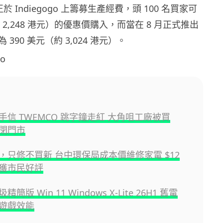
正於 Indiegogo 上籌募生產經費，頭 100 名買家可
約 2,248 港元）的優惠價購入，而當在 8 月正式推出
390 美元（約 3,024 港元）。
o
手信 TWEMCO 跳字鐘走紅 大角咀工廠被買
閉門市
，只修不買新 台中環保局成本價維修家電 $12
獲市民好評
簡版 Win 11 Windows X-Lite 26H1 舊電
遊戲效能