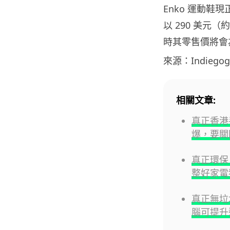
Enko 運動鞋現
以 290 美元（
時其零售價將會為 
來源：Indiegog
相關文章:
真正香港
爆，要關
真正環保
整好家電
真正無垃圾精
腦可提升