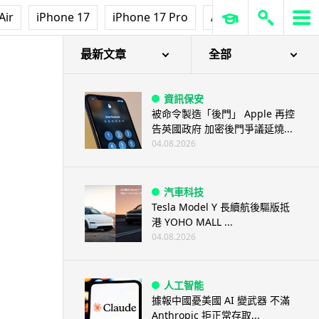
Air
iPhone 17
iPhone 17 Pro
AirPods Pro 3
Ap
最新文章
全部
資訊保安
被命令製造「後門」 Apple 再控
告英國政府 加密後門爭議延燒...
04.08.2026
汽車科技
Tesla Model Y 長續航後驅版抵
港 YOHO MALL ...
04.08.2026
人工智能
據報中國憂美國 AI 變武器 不滿
Anthropic 拒正常存取...