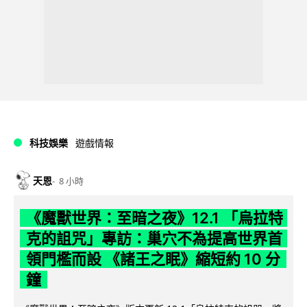
科技娛樂
遊戲情報
天恩
8 小時
《魔獸世界：至暗之夜》12.1 「烏拉特
克的詛咒」專訪：巢穴不為提高世界首
領門檻而設 《諸王之眠》縮短約 10 分
鐘