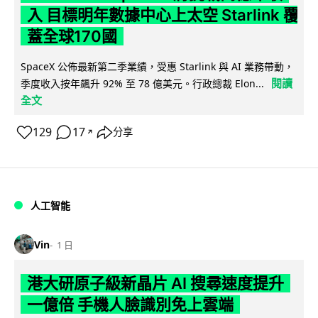
入 目標明年數據中心上太空 Starlink 覆
蓋全球170國
SpaceX 公佈最新第二季業績，受惠 Starlink 與 AI 業務帶動，
閱讀
季度收入按年飆升 92% 至 78 億美元。行政總裁 Elon...
全文
129
17
分享
↗
人工智能
Vin
1 日
港大研原子級新晶片 AI 搜尋速度提升
一億倍 手機人臉識別免上雲端