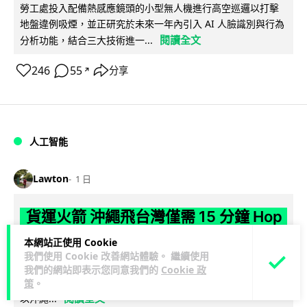
勞工處投入配備熱感應鏡頭的小型無人機進行高空巡邏以打擊
地盤違例吸煙，並正研究於未來一年內引入 AI 人臉識別與行為
閱讀全文
分析功能，結合三大技術進一...
246
55
分享
↗
人工智能
Lawton
1 日
貨運火箭 沖繩飛台灣僅需 15 分鐘 Hop
Aero 將 550 磅貨物運送至 725 公里外
本網站正使用 Cookie
我們使用 Cookie 改善網站體驗。 繼續使用
【真正用火箭送貨】美國初創 Hop Aero 公開自動駕駛貨運火
我們的網站即表示您同意我們的
Cookie 政
箭，聲稱可在 15 分鐘內將 250 公斤物資投送 750 公里外，並
策
。
閱讀全文
以沖繩...