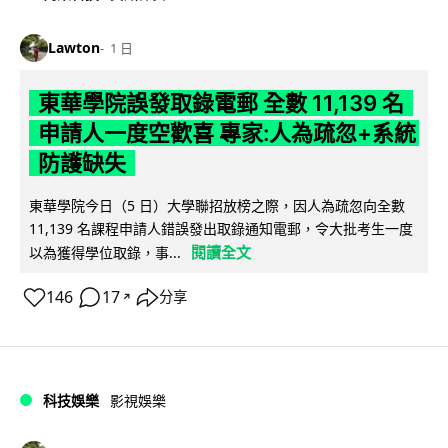
Lawton
1 日
東華學院誤發取錄電郵 全數 11,139 名
申請人一度空歡喜 專家:人為疏忽+系統
防護缺失
東華學院今日（5 日）大學聯招放榜之際，因人為疏忽向全數
11,139 名課程申請人錯誤發出取錄通知電郵，令大批考生一度
閱讀全文
以為獲得學位取錄，事...
146
17
分享
↗
科技娛樂
影視娛樂