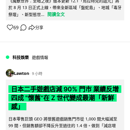
《魔獸世界：至暗之夜》版本更新 12.1「烏拉特克的詛咒」將
於 8 月 13 日正式上線，帶來全新區域「盤蛇島」、地城「毒牙
閱讀全文
祭壇」、新型態世...
69
分享
科技娛樂
遊戲情報
Lawton
9 小時
日本二手遊戲店減 90% 門市 業績反增
四成 "懷舊"在 Z 世代變成最潮「新鮮
感」
日本零售巨頭 GEO 將懷舊遊戲銷售門市從 1,000 間大幅減至
99 間，但銷售額卻不降反升至過往的 1.4 倍。做到「減店增