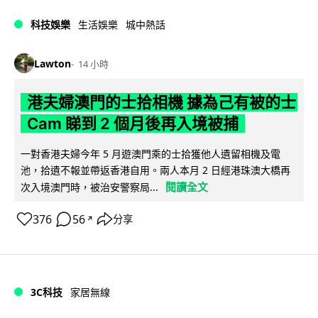
科技娛樂
生活娛樂
城中熱話
Lawton
14 小時
港夫婦澳門的士拾相機 據為己有被的士
Cam 睇到 2 個月後再入境被捕
一對香港夫婦今年 5 月遊澳門乘的士拾獲他人遺留相機及電
池，拾遺不報並帶返香港自用。兩人本月 2 日經港珠澳大橋再
閱讀全文
次入境澳門時，被治安警察局...
376
56
分享
↗
3C科技
家居無線