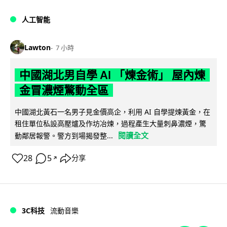
人工智能
Lawton
7 小時
中國湖北男自學 AI 「煉金術」 屋內煉
金冒濃煙驚動全區
中國湖北黃石一名男子見金價高企，利用 AI 自學提煉黃金，在
租住單位私設高壓爐及作坊冶煉，過程產生大量刺鼻濃煙，驚
閱讀全文
動鄰居報警。警方到場揭發整...
28
5
分享
↗
3C科技
流動音樂