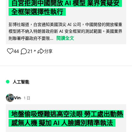
白宮拒測中國開放 AI 模型 業界質疑安
全框架選擇性執行
彭博社報道，白宮通知美國頂尖 AI 公司，中國開發的開放權重
模型將不納入特朗普政府新 AI 安全框架的測試範圍。美國業界
閱讀全文
則聯署呼籲政府不要限...
44
21
分享
↗
人工智能
Vin
1 日
地盤偷吸煙難逃高空法眼 勞工處出動熱
感無人機 擬加 AI 人臉識別精準執法