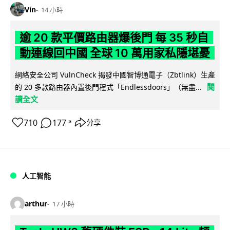
Vin
14 小時
逾 20 款平價路由器爆後門 每 35 秒自
動連線回中國 全球 10 萬用家私隱堪憂
網絡安全公司 VulnCheck 揭發中國智博通電子（Zbtlink）生產
閱
的 20 多款路由器內置後門程式「Endlessdoors」（無盡...
讀全文
710
177
分享
↗
人工智能
arthur
17 小時