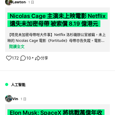
Lawton
1 日
Nicolas Cage 主演未上映電影 Netflix
遺失未加密母帶 被索償 8.19 億港元
【唔見未加密母帶咁大件事】Netflix 洛杉磯辦公室被竊，未上
映的 Nicolas Cage 電影《Fortitude》母帶亦告失蹤。電影...
閱讀全文
172
10
分享
↗
人工智能
Vin
1 日
Elon Musk: SpaceX 將挑戰萬億年收