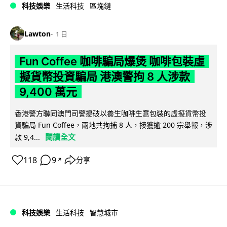
科技娛樂
生活科技
區塊鏈
Lawton
1 日
Fun Coffee 咖啡騙局爆煲 咖啡包裝虛
擬貨幣投資騙局 港澳警拘 8 人涉款
9,400 萬元
香港警方聯同澳門司警搗破以養生咖啡生意包裝的虛擬貨幣投
資騙局 Fun Coffee，兩地共拘捕 8 人，接獲逾 200 宗舉報，涉
閱讀全文
款 9,4...
118
9
分享
↗
科技娛樂
生活科技
智慧城市