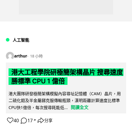
人工智能
arthur
18 小時
港大工程學院研極簡架構晶片 搜尋速度
勝標準 CPU 1 億倍
港大團隊研發極簡架構模擬內容尋址記憶體（CAM）晶片，用
二硫化鉬及半金屬銻克服傳輸瓶頸，漢明距離計算速度比標準
閱讀全文
CPU快1億倍，每次搜尋耗能低...
40
17
分享
↗