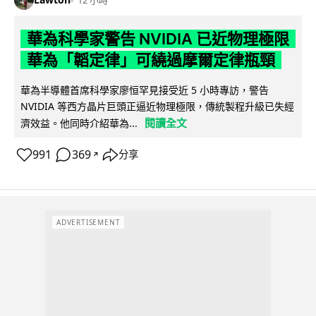
12 小時
華為科學家警告 NVIDIA 已近物理極限
華為「韜定律」可繞過摩爾定律瓶頸
華為半導體首席科學家廖恒罕見接受近 5 小時專訪，警告
NVIDIA 等西方晶片巨頭正逼近物理極限，傳統製程升級已失經
閱讀全文
濟效益。他同時介紹華為...
991
369
分享
↗
ADVERTISEMENT