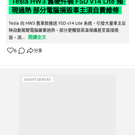
Tesla HW3 舊硬件裝 FSD v14 Lite 頻
現過熱 部分電腦損毀車主須自費維修
Tesla 向 HW3 舊車款推送 FSD v14 Lite 系統，引發大量車主反
映自動駕駛電腦嚴重過熱，部分更觸發高溫保護甚至直接燒
閱讀全文
毀，須...
6
分享
ADVERTISEMENT