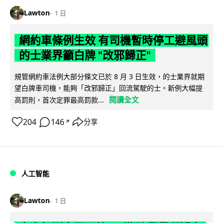
Lawton
1 日
網約車條例生效 有司機暫時停工避風頭
的士業界籲白牌 "改邪歸正"
規管網約車法例大部分條文已於 8 月 3 日生效，的士業界就期
望白牌車司機，能夠「改邪歸正」回流駕駛的士。新例大幅提
閱讀全文
高罰則，首次定罪最高罰款...
204
146
分享
↗
人工智能
Lawton
1 日