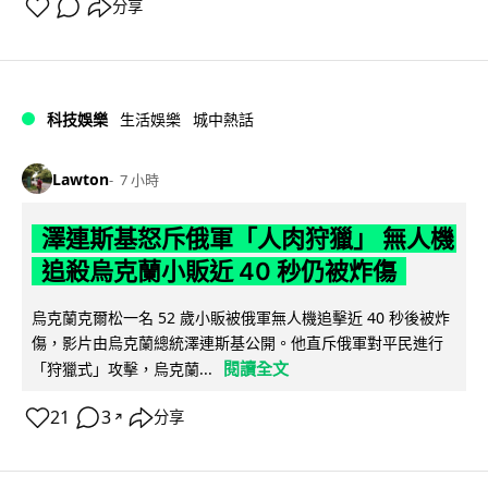
分享
科技娛樂
生活娛樂
城中熱話
Lawton
7 小時
澤連斯基怒斥俄軍「人肉狩獵」 無人機
追殺烏克蘭小販近 40 秒仍被炸傷
烏克蘭克爾松一名 52 歲小販被俄軍無人機追擊近 40 秒後被炸
傷，影片由烏克蘭總統澤連斯基公開。他直斥俄軍對平民進行
閱讀全文
「狩獵式」攻擊，烏克蘭...
21
3
分享
↗