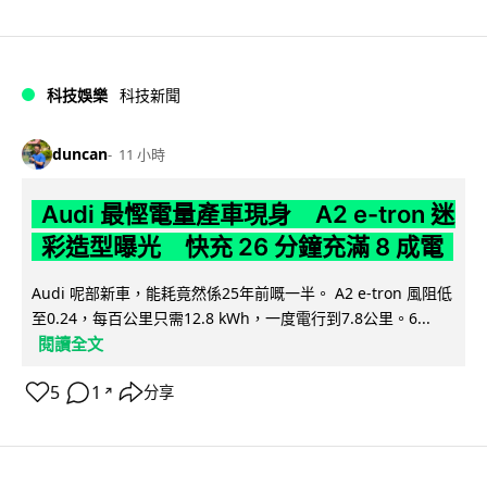
科技娛樂
科技新聞
duncan
11 小時
Audi 最慳電量產車現身 A2 e-tron 迷
彩造型曝光 快充 26 分鐘充滿 8 成電
Audi 呢部新車，能耗竟然係25年前嘅一半。 A2 e-tron 風阻低
至0.24，每百公里只需12.8 kWh，一度電行到7.8公里。6...
閱讀全文
5
1
分享
↗