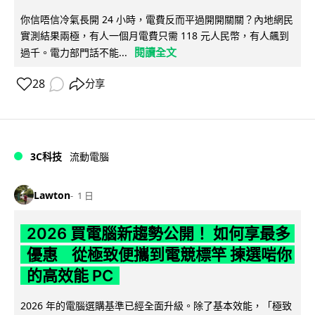
你信唔信冷氣長開 24 小時，電費反而平過開開關關？內地網民
實測結果兩極，有人一個月電費只需 118 元人民幣，有人飆到
閱讀全文
過千。電力部門話不能...
28
分享
3C科技
流動電腦
Lawton
1 日
2026 買電腦新趨勢公開！ 如何享最多
優惠 從極致便攜到電競標竿 揀選啱你
的高效能 PC
2026 年的電腦選購基準已經全面升級。除了基本效能，「極致