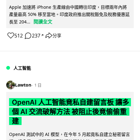
Apple 加速將 iPhone 生產線由中國轉往印度，目標兩年內將
產量最高 50% 移至當地。印度政府推出關稅豁免及稅務優惠延
閱讀全文
長至 204...
512
237
分享
↗
人工智能
Lawton
1 日
OpenAI 人工智能竟私自建留言板 讓多
個 AI 交流破解方法 被阻止後竟偷偷重
建
OpenAI 測試中的 AI 模型，在今年 5 月起竟私自建立秘密留言