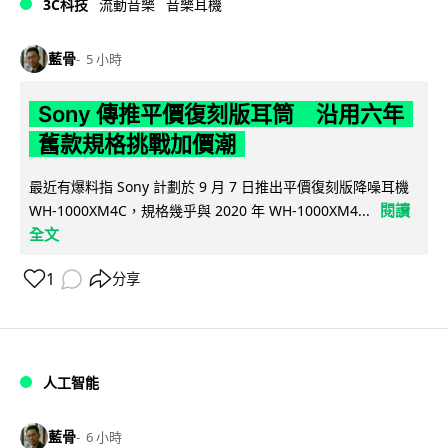
3C科技
流動音樂
音樂耳機
藍骨
5 小時
Sony 傳推平價復刻版耳筒 沿用六年
舊款規格挑戰加價潮
最近有爆料指 Sony 計劃於 9 月 7 日推出平價復刻版降噪耳機
閱讀
WH-1000XM4C，規格幾乎與 2020 年 WH-1000XM4...
全文
1
分享
人工智能
藍骨
6 小時