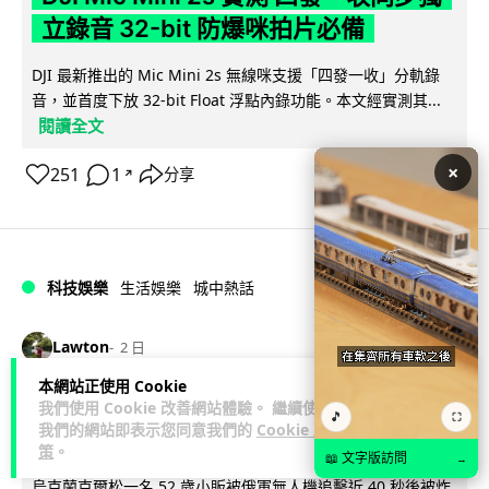
立錄音 32-bit 防爆咪拍片必備
DJI 最新推出的 Mic Mini 2s 無線咪支援「四發一收」分軌錄
音，並首度下放 32-bit Float 浮點內錄功能。本文經實測其...
閱讀全文
×
251
1
分享
↗
科技娛樂
生活娛樂
城中熱話
Lawton
2 日
本網站正使用 Cookie
澤連斯基怒斥俄軍「人肉狩獵」 無人機
我們使用 Cookie 改善網站體驗。 繼續使用
🎵
⛶
我們的網站即表示您同意我們的
Cookie 政
追殺烏克蘭小販近 40 秒仍被炸傷
策
。
📖 文字版訪問
→
烏克蘭克爾松一名 52 歲小販被俄軍無人機追擊近 40 秒後被炸