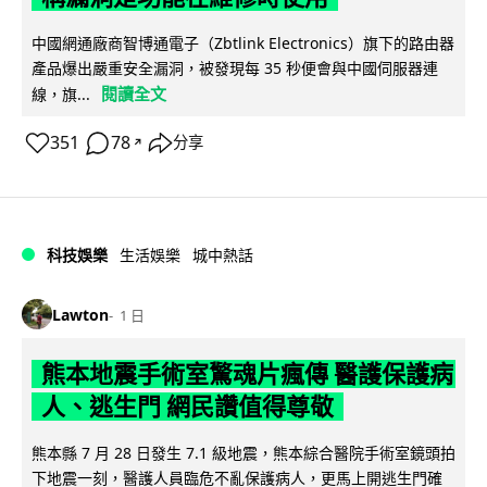
中國網通廠商智博通電子（Zbtlink Electronics）旗下的路由器
產品爆出嚴重安全漏洞，被發現每 35 秒便會與中國伺服器連
閱讀全文
線，旗...
351
78
分享
↗
科技娛樂
生活娛樂
城中熱話
Lawton
1 日
熊本地震手術室驚魂片瘋傳 醫護保護病
人、逃生門 網民讚值得尊敬
熊本縣 7 月 28 日發生 7.1 級地震，熊本綜合醫院手術室鏡頭拍
下地震一刻，醫護人員臨危不亂保護病人，更馬上開逃生門確