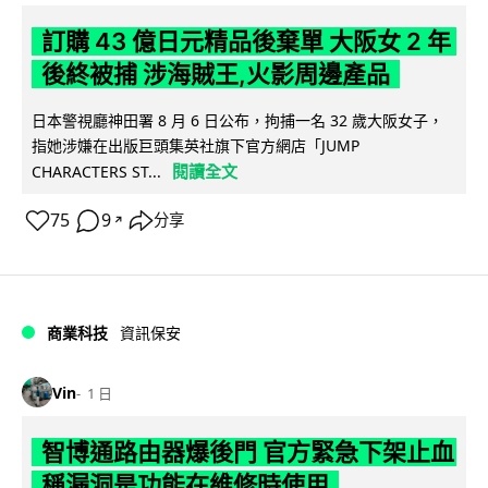
訂購 43 億日元精品後棄單 大阪女 2 年
後終被捕 涉海賊王,火影周邊產品
日本警視廳神田署 8 月 6 日公布，拘捕一名 32 歲大阪女子，
指她涉嫌在出版巨頭集英社旗下官方網店「JUMP
閱讀全文
CHARACTERS ST...
75
9
分享
↗
商業科技
資訊保安
Vin
1 日
智博通路由器爆後門 官方緊急下架止血
稱漏洞是功能在維修時使用