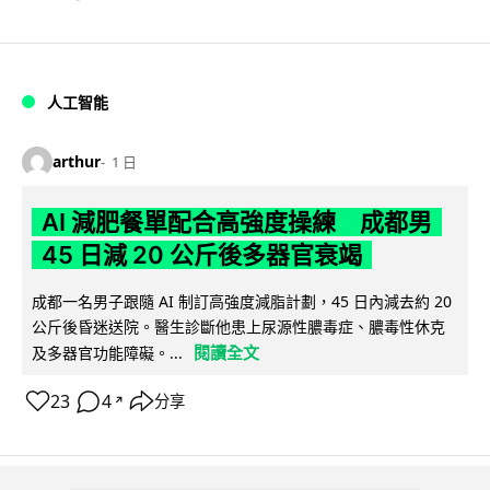
人工智能
arthur
1 日
AI 減肥餐單配合高強度操練 成都男
45 日減 20 公斤後多器官衰竭
成都一名男子跟隨 AI 制訂高強度減脂計劃，45 日內減去約 20
公斤後昏迷送院。醫生診斷他患上尿源性膿毒症、膿毒性休克
閱讀全文
及多器官功能障礙。...
23
4
分享
↗