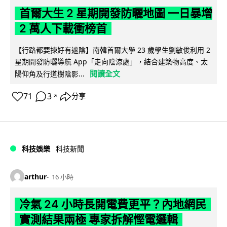
首爾大生 2 星期開發防曬地圖 一日暴增
2 萬人下載衝榜首
【行路都要揀好有遮陰】南韓首爾大學 23 歲學生劉敏俊利用 2
星期開發防曬導航 App「走向陰涼處」，結合建築物高度、太
閱讀全文
陽仰角及行道樹陰影...
71
3
分享
↗
科技娛樂
科技新聞
arthur
16 小時
冷氣 24 小時長開電費更平？內地網民
實測結果兩極 專家拆解慳電邏輯