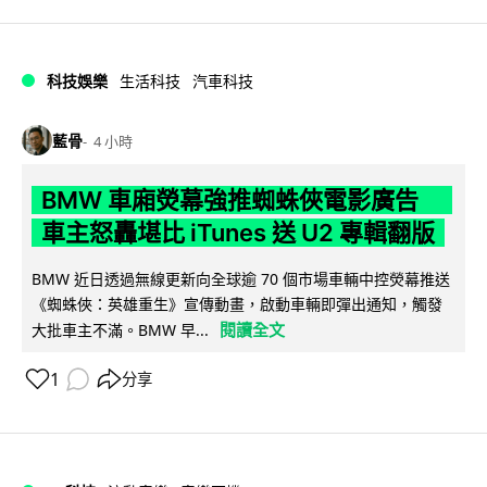
科技娛樂
生活科技
汽車科技
藍骨
4 小時
BMW 車廂熒幕強推蜘蛛俠電影廣告
車主怒轟堪比 iTunes 送 U2 專輯翻版
BMW 近日透過無線更新向全球逾 70 個市場車輛中控熒幕推送
《蜘蛛俠：英雄重生》宣傳動畫，啟動車輛即彈出通知，觸發
閱讀全文
大批車主不滿。BMW 早...
1
分享