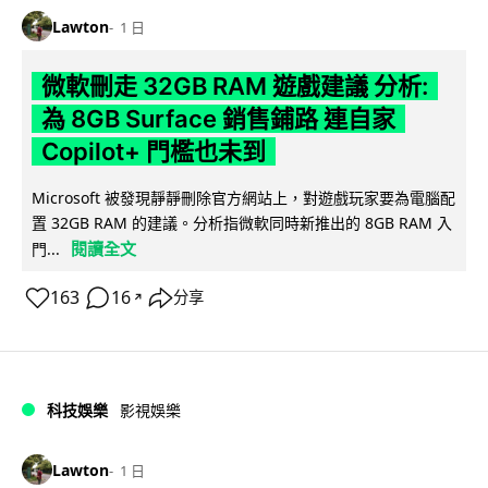
Lawton
1 日
微軟刪走 32GB RAM 遊戲建議 分析:
為 8GB Surface 銷售鋪路 連自家
Copilot+ 門檻也未到
Microsoft 被發現靜靜刪除官方網站上，對遊戲玩家要為電腦配
置 32GB RAM 的建議。分析指微軟同時新推出的 8GB RAM 入
閱讀全文
門...
163
16
分享
↗
科技娛樂
影視娛樂
Lawton
1 日