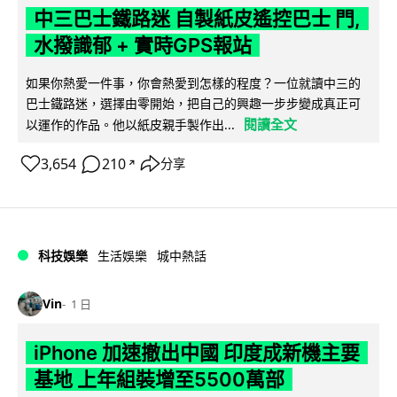
中三巴士鐵路迷 自製紙皮遙控巴士 門,
水撥識郁 + 實時GPS報站
如果你熱愛一件事，你會熱愛到怎樣的程度？一位就讀中三的
巴士鐵路迷，選擇由零開始，把自己的興趣一步步變成真正可
閱讀全文
以運作的作品。他以紙皮親手製作出...
3,654
210
分享
↗
科技娛樂
生活娛樂
城中熱話
Vin
1 日
iPhone 加速撤出中國 印度成新機主要
基地 上年組裝增至5500萬部