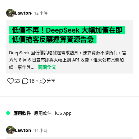
Lawton
12 小時
低價不再！DeepSeek 大幅加價在即
低價搶客反釀運算資源告急
DeepSeek 因低價策略掀起需求熱潮，運算資源不勝負荷，官
方於 8 月 6 日宣布即將大幅上調 API 收費，惟未公布具體加
閱讀全文
幅。事件與...
53
16
分享
↗
iOS App
應用軟件
應用軟件
Lawton
14 小時