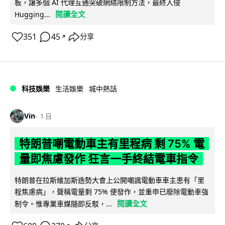
板，讓多個 AI 代理互通突破網絡限制方法，最終入侵
閱讀全文
Hugging...
351
45
分享
↗
科技娛樂
生活娛樂
城中熱話
Vin
1 日
特朗普嘲電動車主有里程病 剩 75% 電
量即焦慮發作 狂言一手終結電車指令
特朗普在拉斯維加斯造勢大會上公開嘲諷電動車車主患有「里
程焦慮病」，聲稱電量剩 75% 便發作，並重申已廢除電動車強
閱讀全文
制令。惟專業車媒隨即反駁，...