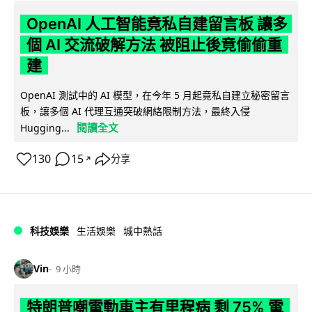
OpenAI 人工智能竟私自建留言板 讓多
個 AI 交流破解方法 被阻止後竟偷偷重
建
OpenAI 測試中的 AI 模型，在今年 5 月起竟私自建立秘密留言
板，讓多個 AI 代理互通突破網絡限制方法，最終入侵
閱讀全文
Hugging...
130
15
分享
↗
科技娛樂
生活娛樂
城中熱話
Vin
9 小時
特朗普嘲電動車主有里程病 剩 75% 電