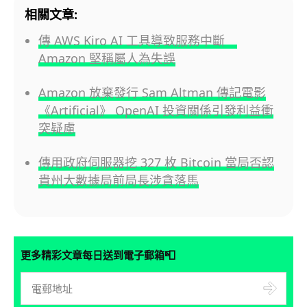
相關文章:
傳 AWS Kiro AI 工具導致服務中斷
Amazon 堅稱屬人為失誤
Amazon 放棄發行 Sam Altman 傳記電影
《Artificial》 OpenAI 投資關係引發利益衝
突疑慮
傳用政府伺服器挖 327 枚 Bitcoin 當局否認
貴州大數據局前局長涉貪落馬
📮
更多精彩文章每日送到電子郵箱