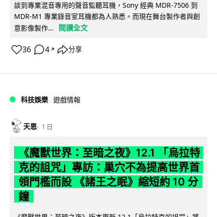
談到專業混音專用的聲音監聽耳機，Sony 經典 MDR-7506 到
MDR-M1 專業錄音室耳機都為人熟悉。而現在舞台製作者與創
閱讀全文
意影像製作...
36
4
分享
↗
科技娛樂
遊戲情報
天恩
1 日
《魔獸世界：至暗之夜》12.1 「烏拉特
克的詛咒」專訪：巢穴不為提高世界首
領門檻而設 《諸王之眠》縮短約 10 分
鐘
《魔獸世界：至暗之夜》版本更新 12.1「烏拉特克的詛咒」將