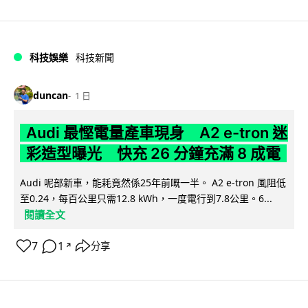
科技娛樂
科技新聞
duncan
1 日
Audi 最慳電量產車現身 A2 e-tron 迷
彩造型曝光 快充 26 分鐘充滿 8 成電
Audi 呢部新車，能耗竟然係25年前嘅一半。 A2 e-tron 風阻低
至0.24，每百公里只需12.8 kWh，一度電行到7.8公里。6...
閱讀全文
7
1
分享
↗