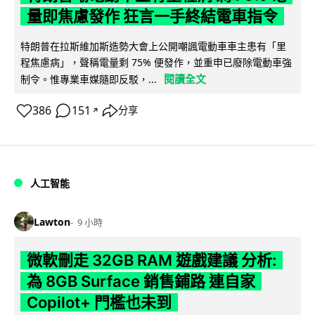
量即焦慮發作 狂言一手終結電車指令
特朗普在拉斯維加斯造勢大會上公開嘲諷電動車車主患有「里
程焦慮病」，聲稱電量剩 75% 便發作，並重申已廢除電動車強
閱讀全文
制令。惟專業車媒隨即反駁，...
386
151
分享
↗
人工智能
Lawton
9 小時
微軟刪走 32GB RAM 遊戲建議 分析:
為 8GB Surface 銷售鋪路 連自家
Copilot+ 門檻也未到