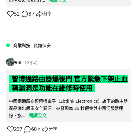
閱讀全文
CHARACTERS ST...
52
8
分享
↗
商業科技
資訊保安
Vin
10 小時
智博通路由器爆後門 官方緊急下架止血
稱漏洞是功能在維修時使用
中國網通廠商智博通電子（Zbtlink Electronics）旗下的路由器
產品爆出嚴重安全漏洞，被發現每 35 秒便會與中國伺服器連
閱讀全文
線，旗...
237
60
分享
↗