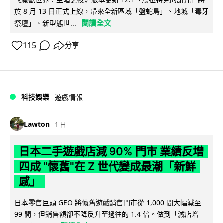
於 8 月 13 日正式上線，帶來全新區域「盤蛇島」、地城「毒牙
閱讀全文
祭壇」、新型態世...
115
分享
科技娛樂
遊戲情報
Lawton
1 日
日本二手遊戲店減 90% 門市 業績反增
四成 "懷舊"在 Z 世代變成最潮「新鮮
感」
日本零售巨頭 GEO 將懷舊遊戲銷售門市從 1,000 間大幅減至
99 間，但銷售額卻不降反升至過往的 1.4 倍。做到「減店增