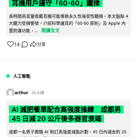
耳機用戶謹守「60-60」鐵律
長時間高音量佩戴耳機可能導致永久性噪音性聽損。本文盤點 4
大聽力受損警號，介紹科學護耳的「60-60 原則」及 Apple 內
閱讀全文
置防護功能，...
14
分享
人工智能
arthur
14 小時
AI 減肥餐單配合高強度操練 成都男
45 日減 20 公斤後多器官衰竭
成都一名男子跟隨 AI 制訂高強度減脂計劃，45 日內減去約 20