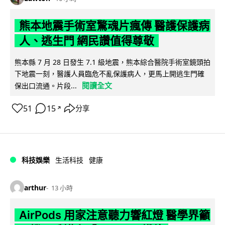
熊本地震手術室驚魂片瘋傳 醫護保護病
人、逃生門 網民讚值得尊敬
熊本縣 7 月 28 日發生 7.1 級地震，熊本綜合醫院手術室鏡頭拍
下地震一刻，醫護人員臨危不亂保護病人，更馬上開逃生門確
閱讀全文
保出口流通。片段...
51
15
分享
↗
科技娛樂
生活科技
健康
arthur
13 小時
AirPods 用家注意聽力響紅燈 醫學界籲