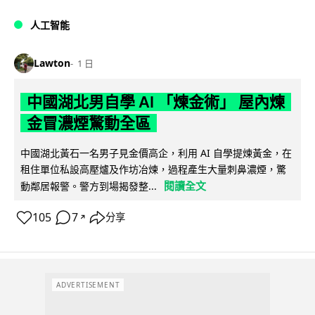
人工智能
Lawton
1 日
中國湖北男自學 AI 「煉金術」 屋內煉
金冒濃煙驚動全區
中國湖北黃石一名男子見金價高企，利用 AI 自學提煉黃金，在
租住單位私設高壓爐及作坊冶煉，過程產生大量刺鼻濃煙，驚
閱讀全文
動鄰居報警。警方到場揭發整...
105
7
分享
↗
ADVERTISEMENT