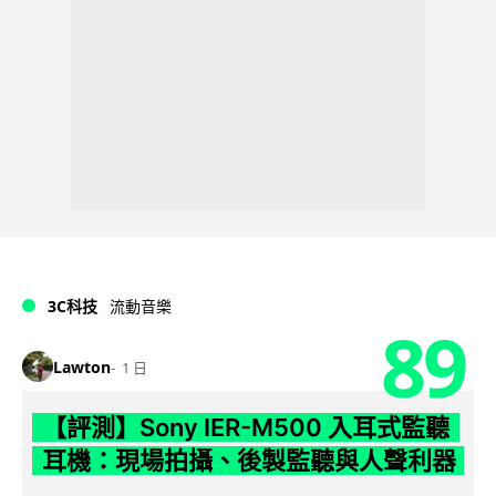
3C科技
流動音樂
89
Lawton
1 日
【評測】Sony IER-M500 入耳式監聽
耳機：現場拍攝、後製監聽與人聲利器