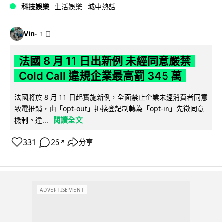
科技娛樂
生活娛樂
城中熱話
Vin
1 日
法國 8 月 11 日出新例 未經同意嚴禁
Cold Call 違規企業最高罰 345 萬
法國將於 8 月 11 日起實施新例，全面禁止企業未經消費者同意
致電推銷，由「opt-out」拒接登記制轉為「opt-in」先徵同意
閱讀全文
機制。違...
331
26
分享
↗
ADVERTISEMENT