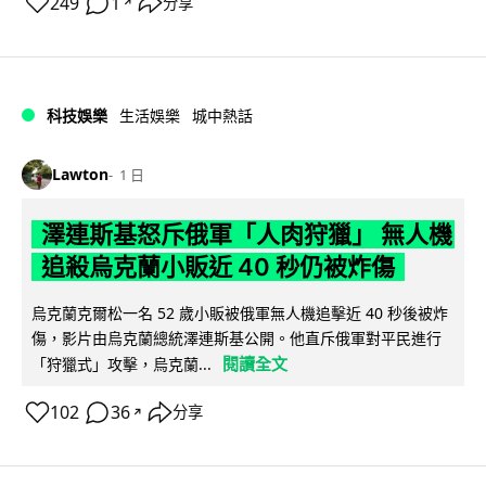
249
1
分享
↗
科技娛樂
生活娛樂
城中熱話
Lawton
1 日
澤連斯基怒斥俄軍「人肉狩獵」 無人機
追殺烏克蘭小販近 40 秒仍被炸傷
烏克蘭克爾松一名 52 歲小販被俄軍無人機追擊近 40 秒後被炸
傷，影片由烏克蘭總統澤連斯基公開。他直斥俄軍對平民進行
閱讀全文
「狩獵式」攻擊，烏克蘭...
102
36
分享
↗