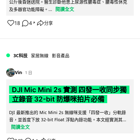
公斤後昏迷送院。醫生診斷他患上尿源性膿毒症、膿毒性休克
閱讀全文
及多器官功能障礙。...
18
4
分享
↗
3C科技
家居無線
影音產品
Vin
1 日
DJI Mic Mini 2s 實測 四發一收同步獨
立錄音 32-bit 防爆咪拍片必備
DJI 最新推出的 Mic Mini 2s 無線咪支援「四發一收」分軌錄
音，並首度下放 32-bit Float 浮點內錄功能。本文經實測其...
閱讀全文