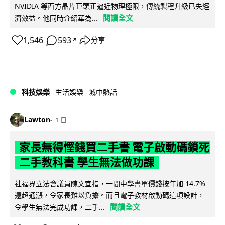
NVIDIA 等西方晶片巨頭正逼近物理極限，傳統製程升級已失經
閱讀全文
濟效益。他同時介紹華為...
1,546
593
分享
↗
科技娛樂
生活娛樂
城中熱話
Lawton
1 日
家長無得慳錢買二手書 電子啟動碼鎖死
二手教科書 學生無法做功課
社福界立法會議員陳文宜指，一間中學書單價錢按年加 14.7%
遠超通漲，令家長難以負擔。而且電子教材啟動碼這項設計，
閱讀全文
令學生無法完成功課，二手...