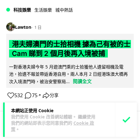
科技娛樂
生活娛樂
城中熱話
Lawton
1 日
港夫婦澳門的士拾相機 據為己有被的士
Cam 睇到 2 個月後再入境被捕
一對香港夫婦今年 5 月遊澳門乘的士拾獲他人遺留相機及電
池，拾遺不報並帶返香港自用。兩人本月 2 日經港珠澳大橋再
閱讀全文
次入境澳門時，被治安警察局...
532
75
分享
↗
本網站正使用 Cookie
我們使用 Cookie 改善網站體驗。 繼續使用
我們的網站即表示您同意我們的
Cookie 政
3C科技
家居無線
策
。