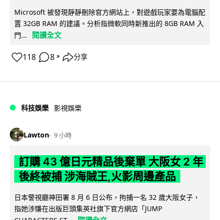
Microsoft 被發現靜靜刪除官方網站上，對遊戲玩家要為電腦配
置 32GB RAM 的建議。分析指微軟同時新推出的 8GB RAM 入
閱讀全文
門...
118
8
分享
↗
科技娛樂
影視娛樂
Lawton
9 小時
訂購 43 億日元精品後棄單 大阪女 2 年
後終被捕 涉海賊王,火影周邊產品
日本警視廳神田署 8 月 6 日公布，拘捕一名 32 歲大阪女子，
指她涉嫌在出版巨頭集英社旗下官方網店「JUMP