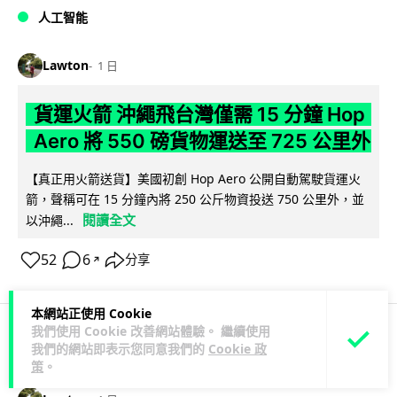
人工智能
Lawton
1 日
貨運火箭 沖繩飛台灣僅需 15 分鐘 Hop
Aero 將 550 磅貨物運送至 725 公里外
【真正用火箭送貨】美國初創 Hop Aero 公開自動駕駛貨運火
箭，聲稱可在 15 分鐘內將 250 公斤物資投送 750 公里外，並
閱讀全文
以沖繩...
52
6
分享
↗
本網站正使用 Cookie
我們使用 Cookie 改善網站體驗。 繼續使用
我們的網站即表示您同意我們的
Cookie 政
科技娛樂
遊戲情報
策
。