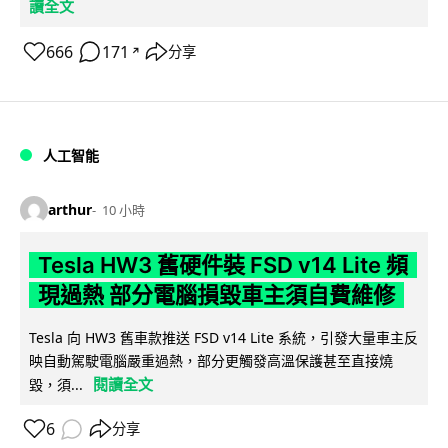
讀全文
666
171
分享
↗
人工智能
arthur
10 小時
Tesla HW3 舊硬件裝 FSD v14 Lite 頻
現過熱 部分電腦損毀車主須自費維修
Tesla 向 HW3 舊車款推送 FSD v14 Lite 系統，引發大量車主反
映自動駕駛電腦嚴重過熱，部分更觸發高溫保護甚至直接燒
閱讀全文
毀，須...
6
分享