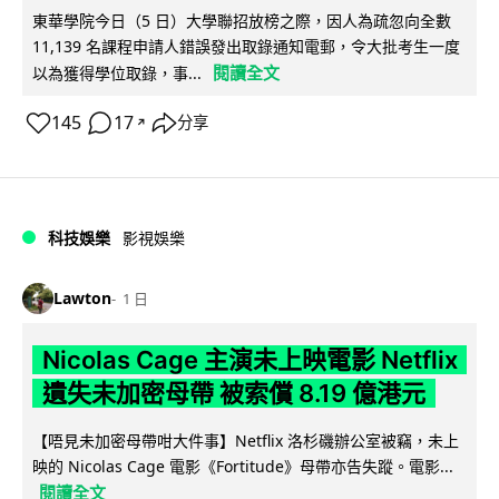
東華學院今日（5 日）大學聯招放榜之際，因人為疏忽向全數
11,139 名課程申請人錯誤發出取錄通知電郵，令大批考生一度
閱讀全文
以為獲得學位取錄，事...
145
17
分享
↗
科技娛樂
影視娛樂
Lawton
1 日
Nicolas Cage 主演未上映電影 Netflix
遺失未加密母帶 被索償 8.19 億港元
【唔見未加密母帶咁大件事】Netflix 洛杉磯辦公室被竊，未上
映的 Nicolas Cage 電影《Fortitude》母帶亦告失蹤。電影...
閱讀全文