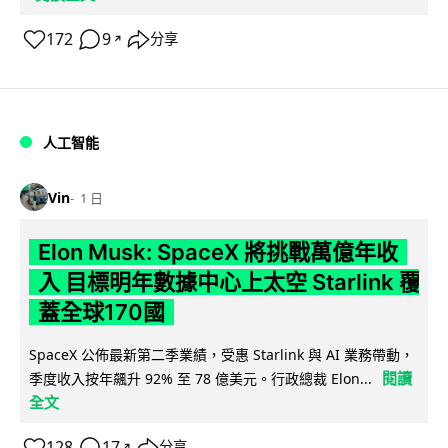
172
9
分享
↗
人工智能
Vin
1 日
Elon Musk: SpaceX 將挑戰萬億年收
入 目標明年數據中心上太空 Starlink 覆
蓋全球170國
SpaceX 公佈最新第二季業績，受惠 Starlink 與 AI 業務帶動，
閱讀
季度收入按年飆升 92% 至 78 億美元。行政總裁 Elon...
全文
128
17
分享
↗