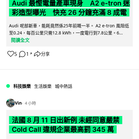
Audi 最慳電量產車現身 A2 e-tron 迷
彩造型曝光 快充 26 分鐘充滿 8 成電
Audi 呢部新車，能耗竟然係25年前嘅一半。 A2 e-tron 風阻低
至0.24，每百公里只需12.8 kWh，一度電行到7.8公里。6...
閱讀全文
5
1
分享
↗
科技娛樂
生活娛樂
城中熱話
Vin
4 小時
法國 8 月 11 日出新例 未經同意嚴禁
Cold Call 違規企業最高罰 345 萬