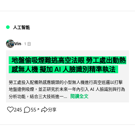
人工智能
Vin
1 日
地盤偷吸煙難逃高空法眼 勞工處出動熱
感無人機 擬加 AI 人臉識別精準執法
勞工處投入配備熱感應鏡頭的小型無人機進行高空巡邏以打擊
地盤違例吸煙，並正研究於未來一年內引入 AI 人臉識別與行為
閱讀全文
分析功能，結合三大技術進一...
245
55
分享
↗