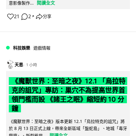
閱讀全文
意影像製作...
21
2
分享
↗
科技娛樂
遊戲情報
天恩
1 小時
《魔獸世界：至暗之夜》12.1 「烏拉特
克的詛咒」專訪：巢穴不為提高世界首
領門檻而設 《諸王之眠》縮短約 10 分
鐘
《魔獸世界：至暗之夜》版本更新 12.1「烏拉特克的詛咒」將
於 8 月 13 日正式上線，帶來全新區域「盤蛇島」、地城「毒牙
閱讀全文
祭壇」、新型態世...