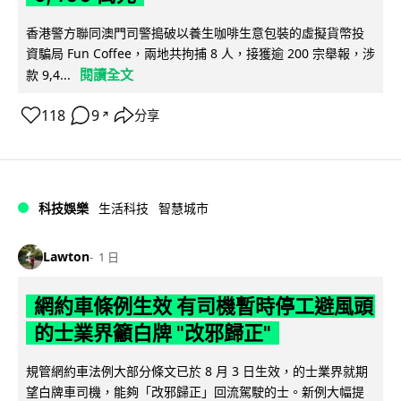
香港警方聯同澳門司警搗破以養生咖啡生意包裝的虛擬貨幣投
資騙局 Fun Coffee，兩地共拘捕 8 人，接獲逾 200 宗舉報，涉
閱讀全文
款 9,4...
118
9
分享
↗
科技娛樂
生活科技
智慧城市
Lawton
1 日
網約車條例生效 有司機暫時停工避風頭
的士業界籲白牌 "改邪歸正"
規管網約車法例大部分條文已於 8 月 3 日生效，的士業界就期
望白牌車司機，能夠「改邪歸正」回流駕駛的士。新例大幅提