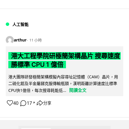
人工智能
arthur
11 小時
港大工程學院研極簡架構晶片 搜尋速度
勝標準 CPU 1 億倍
港大團隊研發極簡架構模擬內容尋址記憶體（CAM）晶片，用
二硫化鉬及半金屬銻克服傳輸瓶頸，漢明距離計算速度比標準
閱讀全文
CPU快1億倍，每次搜尋耗能低...
40
17
分享
↗