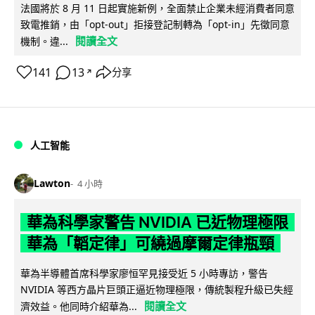
法國將於 8 月 11 日起實施新例，全面禁止企業未經消費者同意
致電推銷，由「opt-out」拒接登記制轉為「opt-in」先徵同意
閱讀全文
機制。違...
141
13
分享
↗
人工智能
Lawton
4 小時
華為科學家警告 NVIDIA 已近物理極限
華為「韜定律」可繞過摩爾定律瓶頸
華為半導體首席科學家廖恒罕見接受近 5 小時專訪，警告
NVIDIA 等西方晶片巨頭正逼近物理極限，傳統製程升級已失經
閱讀全文
濟效益。他同時介紹華為...