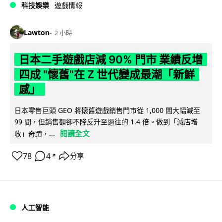
科技娛樂
遊戲情報
Lawton
2 小時
日本二手遊戲店減 90% 門市 業績反增
四成 "懷舊"在 Z 世代變成最潮「新鮮
感」
日本零售巨頭 GEO 將懷舊遊戲銷售門市從 1,000 間大幅減至
99 間，但銷售額卻不降反升至過往的 1.4 倍。做到「減店增
閱讀全文
收」奇蹟，...
78
4
分享
↗
人工智能