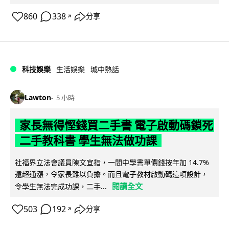
860
338
分享
↗
科技娛樂
生活娛樂
城中熱話
Lawton
5 小時
家長無得慳錢買二手書 電子啟動碼鎖死
二手教科書 學生無法做功課
社福界立法會議員陳文宜指，一間中學書單價錢按年加 14.7%
遠超通漲，令家長難以負擔。而且電子教材啟動碼這項設計，
閱讀全文
令學生無法完成功課，二手...
503
192
分享
↗