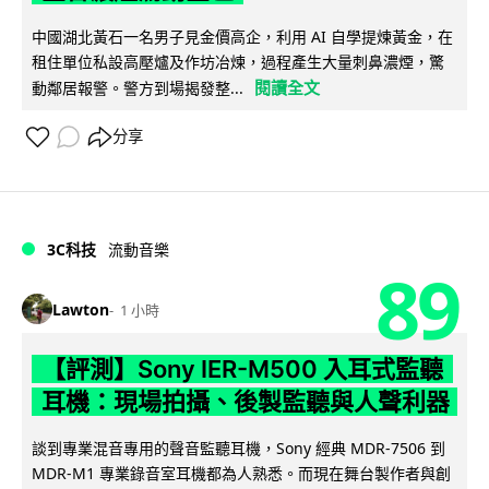
中國湖北黃石一名男子見金價高企，利用 AI 自學提煉黃金，在
租住單位私設高壓爐及作坊冶煉，過程產生大量刺鼻濃煙，驚
閱讀全文
動鄰居報警。警方到場揭發整...
分享
3C科技
流動音樂
89
Lawton
1 小時
【評測】Sony IER-M500 入耳式監聽
耳機：現場拍攝、後製監聽與人聲利器
談到專業混音專用的聲音監聽耳機，Sony 經典 MDR-7506 到
MDR-M1 專業錄音室耳機都為人熟悉。而現在舞台製作者與創