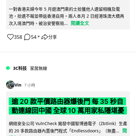
一對香港夫婦今年 5 月遊澳門乘的士拾獲他人遺留相機及電
池，拾遺不報並帶返香港自用。兩人本月 2 日經港珠澳大橋再
閱讀全文
次入境澳門時，被治安警察局...
358
54
分享
↗
3C科技
家居無線
Vin
7 小時
逾 20 款平價路由器爆後門 每 35 秒自
動連線回中國 全球 10 萬用家私隱堪憂
網絡安全公司 VulnCheck 揭發中國智博通電子（Zbtlink）生產
閱
的 20 多款路由器內置後門程式「Endlessdoors」（無盡...