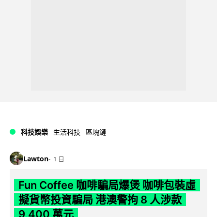
科技娛樂
生活科技
區塊鏈
Lawton
1 日
Fun Coffee 咖啡騙局爆煲 咖啡包裝虛
擬貨幣投資騙局 港澳警拘 8 人涉款
9,400 萬元