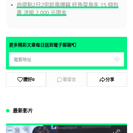
自提點2日2宗趁風爆竊 旺角菜鳥失 15 個包
裹 涉逾 2,000 元現金
📮
更多精彩文章每日送到電子郵箱
讚好
0
看留言
分享
最新影片