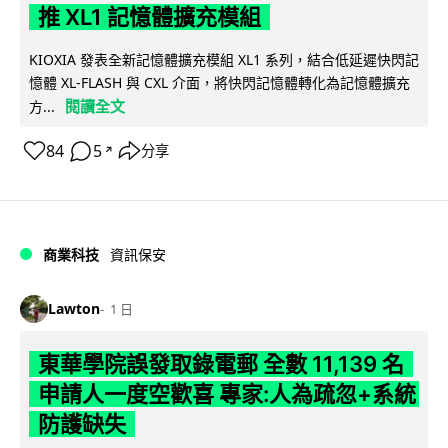
推 XL1 記憶體擴充模組
KIOXIA 發表全新記憶體擴充模組 XL1 系列，結合低延遲快閃記
憶體 XL-FLASH 與 CXL 介面，將快閃記憶體轉化為記憶體擴充
閱讀全文
方...
84
5
分享
↗
商業科技
資訊保安
Lawton
1 日
東華學院誤發取錄電郵 全數 11,139 名
申請人一度空歡喜 專家:人為疏忽+系統
防護缺失