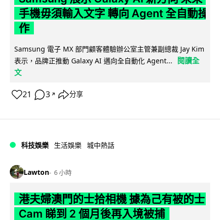
手機毋須輸入文字 轉向 Agent 全自動操
作
Samsung 電子 MX 部門顧客體驗辦公室主管兼副總裁 Jay Kim
閱讀全
表示，品牌正推動 Galaxy AI 邁向全自動化 Agent...
文
21
3
分享
↗
科技娛樂
生活娛樂
城中熱話
Lawton
6 小時
港夫婦澳門的士拾相機 據為己有被的士
Cam 睇到 2 個月後再入境被捕