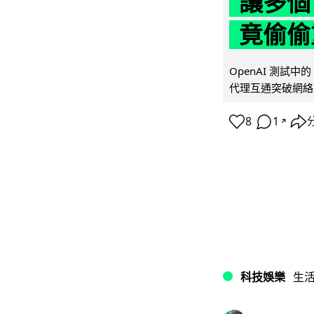
讓多個
竟偷偷
OpenAI 測試中
代理互通突破網絡限制
8
1
↗
科技娛樂
生