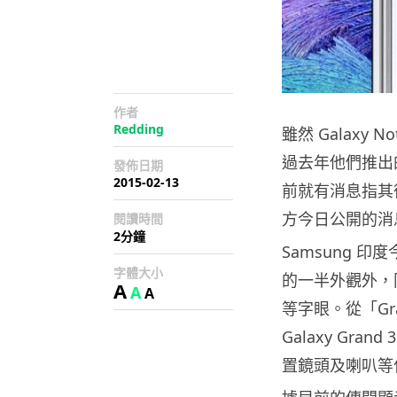
作者
Redding
雖然 Galaxy N
過去年他們推出的 
發佈日期
2015-02-13
前就有消息指其後繼
方今日公開的消
閱讀時間
2分鐘
Samsung 
字體大小
的一半外觀外，同時還
A
A
A
等字眼。從「Gr
Galaxy Gr
置鏡頭及喇叭等位置