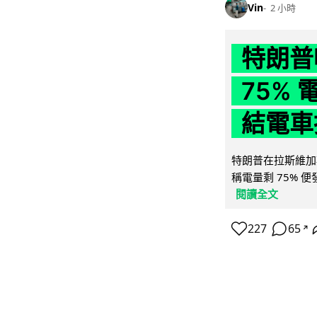
Vin
2 小時
特朗普
75%
結電車
特朗普在拉斯維加
稱電量剩 75% 
閱讀全文
227
65
↗