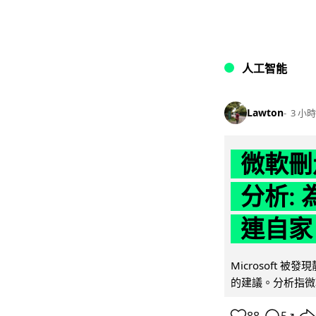
人工智能
Lawton
3 小時
微軟刪走
分析: 
連自家 
Microsoft 
的建議。分析指微軟同
↗