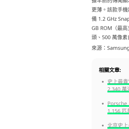
據早前的傳聞顯示，Ga
更薄。該款手機將會
備 1.2 GHz Sn
GB ROM（最高支
頭、500 萬像素自
來源：Samsun
相關文章:
史上最貴
2,340
Porsch
1,156 
北京史上