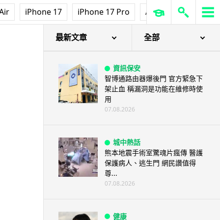
影視娛樂
Air
iPhone 17
iPhone 17 Pro
AirPods Pro 3
Ap
訂購 43 億日元精品後棄單 大阪
女 2 年後終被捕 涉海賊王...
07.08.2026
最新文章
全部
資訊保安
智博通路由器爆後門 官方緊急下
架止血 稱漏洞是功能在維修時使
用
07.08.2026
城中熱話
熊本地震手術室驚魂片瘋傳 醫護
保護病人、逃生門 網民讚值得
尊...
07.08.2026
健康