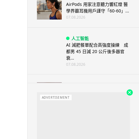
AirPods 用家注意聽力響紅燈 醫
學界籲耳機用戶謹守「60-60」...
07.08.2026
人工智能
AI 減肥餐單配合高強度操練 成
都男 45 日減 20 公斤後多器官
衰...
07.08.2026
影音產品
DJI Mic Mini 2s 實測 四發一收
同步獨立錄音 32-bi...
ADVERTISEMENT
06.08.2026
城中熱話
澤連斯基怒斥俄軍「人肉狩獵」
無人機追殺烏克蘭小販近 40 秒