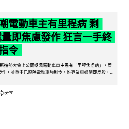
嘲電動車主有里程病 剩
 電量即焦慮發作 狂言一手終
指令
斯造勢大會上公開嘲諷電動車車主患有「里程焦慮病」，聲
便發作，並重申已廢除電動車強制令。惟專業車媒隨即反駁，...
分享