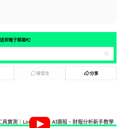
📮
送到電子郵箱
看留言
分享