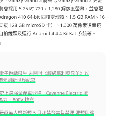
laxy Grand 3 將會比 Galaxy Grand 2 更輕
採用 5.25 吋 720 x 1,280 解像度螢幕，並會配
apdragon 410 64-bit 四核處理器、1.5 GB RAM、16
援 128 GB microSD 卡）、1,300 萬像素後置鏡
拍鏡頭及運行 Android 4.4.4 KitKat 系統等。
g
電子遊戲誕生 未開封《超級瑪利奧兄弟》以
 萬港元刷新世界紀錄
e 史上最強量產車登場 Cayenne Electric 擁
匹馬力 + 800V 快充
最嚴無人機新規 5 月起禁飛禁售禁運 違規即移