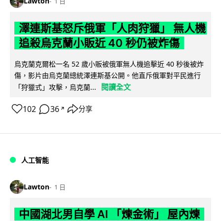
Lawton
1 日
澤連斯基怒斥俄軍「人肉狩獵」 無人機
追殺烏克蘭小販近 40 秒仍被炸傷
烏克蘭克爾松一名 52 歲小販被俄軍無人機追擊近 40 秒後被炸
傷，影片由烏克蘭總統澤連斯基公開。他直斥俄軍對平民進行
閱讀全文
「狩獵式」攻擊，烏克蘭...
102
36
分享
↗
人工智能
Lawton
1 日
中國湖北男自學 AI 「煉金術」 屋內煉