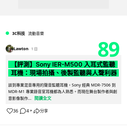
3C科技
流動音樂
89
Lawton
1 日
【評測】Sony IER-M500 入耳式監聽
耳機：現場拍攝、後製監聽與人聲利器
談到專業混音專用的聲音監聽耳機，Sony 經典 MDR-7506 到
MDR-M1 專業錄音室耳機都為人熟悉。而現在舞台製作者與創
閱讀全文
意影像製作...
36
4
分享
↗