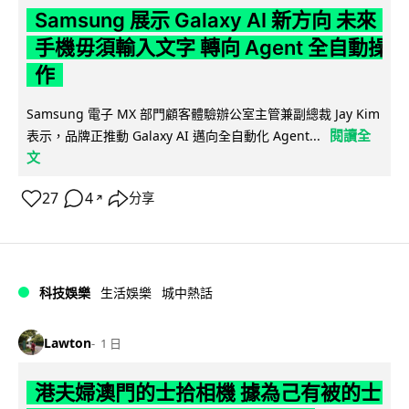
Samsung 展示 Galaxy AI 新方向 未來
手機毋須輸入文字 轉向 Agent 全自動操
作
Samsung 電子 MX 部門顧客體驗辦公室主管兼副總裁 Jay Kim
閱讀全
表示，品牌正推動 Galaxy AI 邁向全自動化 Agent...
文
27
4
分享
↗
科技娛樂
生活娛樂
城中熱話
Lawton
1 日
港夫婦澳門的士拾相機 據為己有被的士