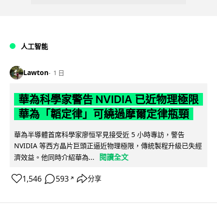
人工智能
Lawton
1 日
華為科學家警告 NVIDIA 已近物理極限
華為「韜定律」可繞過摩爾定律瓶頸
華為半導體首席科學家廖恒罕見接受近 5 小時專訪，警告
NVIDIA 等西方晶片巨頭正逼近物理極限，傳統製程升級已失經
閱讀全文
濟效益。他同時介紹華為...
1,546
593
分享
↗