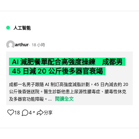
人工智能
arthur
18 小時
AI 減肥餐單配合高強度操練 成都男
45 日減 20 公斤後多器官衰竭
成都一名男子跟隨 AI 制訂高強度減脂計劃，45 日內減去約 20
公斤後昏迷送院。醫生診斷他患上尿源性膿毒症、膿毒性休克
閱讀全文
及多器官功能障礙。...
18
4
分享
↗