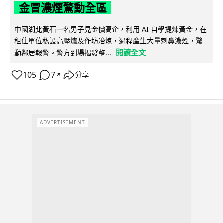
金冒濃煙驚動全區
中國湖北黃石一名男子見金價高企，利用 AI 自學提煉黃金，在
租住單位私設高壓爐及作坊冶煉，過程產生大量刺鼻濃煙，驚
閱讀全文
動鄰居報警。警方到場揭發整...
105
7
分享
↗
ADVERTISEMENT