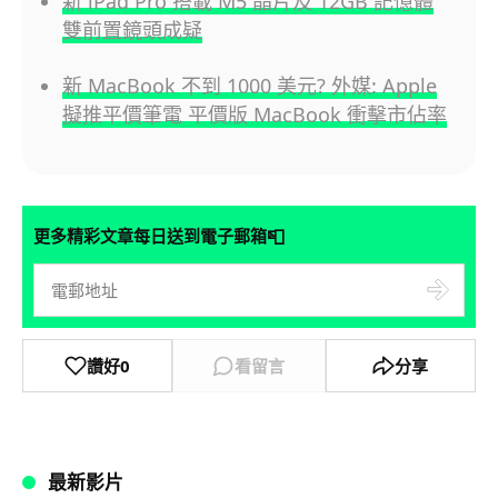
新 iPad Pro 搭載 M5 晶片及 12GB 記憶體
雙前置鏡頭成疑
新 MacBook 不到 1000 美元? 外媒: Apple
擬推平價筆電 平價版 MacBook 衝擊市佔率
📮
更多精彩文章每日送到電子郵箱
讚好
0
看留言
分享
最新影片