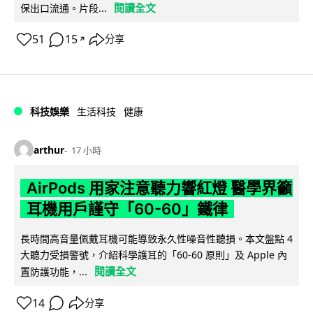
閱讀全文
保出口流通。片段...
51
15
分享
↗
科技娛樂
生活科技
健康
arthur
17 小時
AirPods 用家注意聽力響紅燈 醫學界籲
耳機用戶謹守「60-60」鐵律
長時間高音量佩戴耳機可能導致永久性噪音性聽損。本文盤點 4
大聽力受損警號，介紹科學護耳的「60-60 原則」及 Apple 內
閱讀全文
置防護功能，...
14
分享