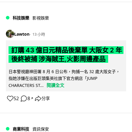
科技娛樂
影視娛樂
Lawton
13 小時
訂購 43 億日元精品後棄單 大阪女 2 年
後終被捕 涉海賊王,火影周邊產品
日本警視廳神田署 8 月 6 日公布，拘捕一名 32 歲大阪女子，
指她涉嫌在出版巨頭集英社旗下官方網店「JUMP
閱讀全文
CHARACTERS ST...
52
8
分享
↗
商業科技
資訊保安