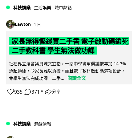
科技娛樂
生活娛樂
城中熱話
Lawton
1 日
家長無得慳錢買二手書 電子啟動碼鎖死
二手教科書 學生無法做功課
社福界立法會議員陳文宜指，一間中學書單價錢按年加 14.7%
遠超通漲，令家長難以負擔。而且電子教材啟動碼這項設計，
閱讀全文
令學生無法完成功課，二手...
935
371
分享
↗
科技娛樂
遊戲情報