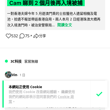
Cam 睇到 2 個月後再入境被捕
一對香港夫婦今年 5 月遊澳門乘的士拾獲他人遺留相機及電
池，拾遺不報並帶返香港自用。兩人本月 2 日經港珠澳大橋再
閱讀全文
次入境澳門時，被治安警察局...
532
75
分享
↗
3C科技
家居無線
Vin
1 日
本網站正使用 Cookie
逾 20 款平價路由器爆後門 每 35 秒自
我們使用 Cookie 改善網站體驗。 繼續使用
動連線回中國 全球 10 萬用家私隱堪憂
我們的網站即表示您同意我們的
Cookie 政
策
。
網絡安全公司 VulnCheck 揭發中國智博通電子（Zbtlink）生產