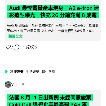
Audi 最慳電量產車現身 A2 e-tron 迷
彩造型曝光 快充 26 分鐘充滿 8 成電
Audi 呢部新車，能耗竟然係25年前嘅一半。 A2 e-tron 風阻低
至0.24，每百公里只需12.8 kWh，一度電行到7.8公里。6...
閱讀全文
7
1
分享
↗
科技娛樂
生活娛樂
城中熱話
Vin
1 日
法國 8 月 11 日出新例 未經同意嚴禁
Cold Call 違規企業最高罰 345 萬