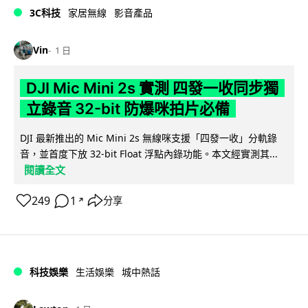
3C科技
家居無線
影音產品
Vin
1 日
DJI Mic Mini 2s 實測 四發一收同步獨
立錄音 32-bit 防爆咪拍片必備
DJI 最新推出的 Mic Mini 2s 無線咪支援「四發一收」分軌錄
音，並首度下放 32-bit Float 浮點內錄功能。本文經實測其...
閱讀全文
249
1
分享
↗
科技娛樂
生活娛樂
城中熱話