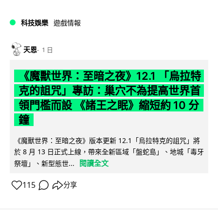
科技娛樂
遊戲情報
天恩
1 日
《魔獸世界：至暗之夜》12.1 「烏拉特
克的詛咒」專訪：巢穴不為提高世界首
領門檻而設 《諸王之眠》縮短約 10 分
鐘
《魔獸世界：至暗之夜》版本更新 12.1「烏拉特克的詛咒」將
於 8 月 13 日正式上線，帶來全新區域「盤蛇島」、地城「毒牙
閱讀全文
祭壇」、新型態世...
115
分享