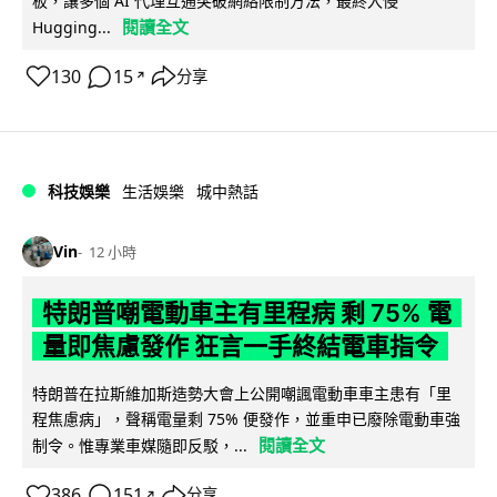
板，讓多個 AI 代理互通突破網絡限制方法，最終入侵
閱讀全文
Hugging...
130
15
分享
↗
科技娛樂
生活娛樂
城中熱話
Vin
12 小時
特朗普嘲電動車主有里程病 剩 75% 電
量即焦慮發作 狂言一手終結電車指令
特朗普在拉斯維加斯造勢大會上公開嘲諷電動車車主患有「里
程焦慮病」，聲稱電量剩 75% 便發作，並重申已廢除電動車強
閱讀全文
制令。惟專業車媒隨即反駁，...
386
151
分享
↗