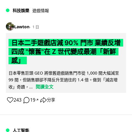
科技娛樂
遊戲情報
Lawton
1 日
日本二手遊戲店減 90% 門市 業績反增
四成 "懷舊"在 Z 世代變成最潮「新鮮
感」
日本零售巨頭 GEO 將懷舊遊戲銷售門市從 1,000 間大幅減至
99 間，但銷售額卻不降反升至過往的 1.4 倍。做到「減店增
閱讀全文
收」奇蹟，...
243
19
分享
↗
人工智能