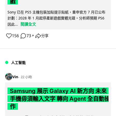
戲
Sony 已在 PS5 主機包裝加貼提示貼紙，重申官方 7 月已公布
計劃：2028 年 1 月起停產新遊戲實體光碟。分析師預期 PS6
閱讀全文
因此...
156
73
分享
↗
人工智能
Vin
22 小時
Samsung 展示 Galaxy AI 新方向 未來
手機毋須輸入文字 轉向 Agent 全自動操
作