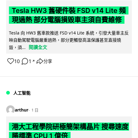
Tesla HW3 舊硬件裝 FSD v14 Lite 頻
現過熱 部分電腦損毀車主須自費維修
Tesla 向 HW3 舊車款推送 FSD v14 Lite 系統，引發大量車主反
映自動駕駛電腦嚴重過熱，部分更觸發高溫保護甚至直接燒
閱讀全文
毀，須...
10
1
分享
↗
人工智能
arthur
1 日
港大工程學院研極簡架構晶片 搜尋速度
勝標準 CPU 1 億倍