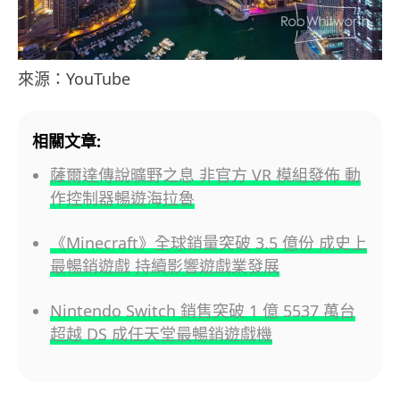
來源：YouTube
相關文章:
薩爾達傳說曠野之息 非官方 VR 模組發佈 動
作控制器暢遊海拉魯
《Minecraft》全球銷量突破 3.5 億份 成史上
最暢銷遊戲 持續影響遊戲業發展
Nintendo Switch 銷售突破 1 億 5537 萬台
超越 DS 成任天堂最暢銷遊戲機