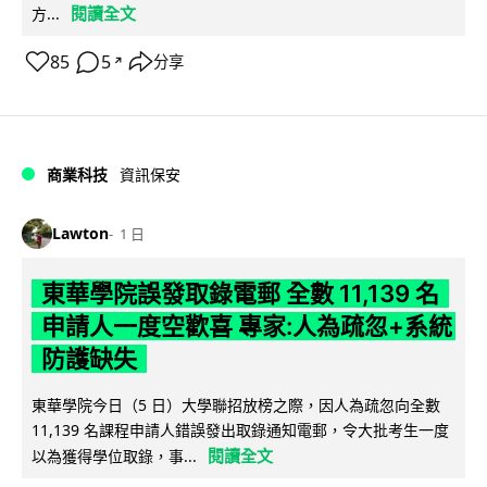
閱讀全文
方...
85
5
分享
↗
商業科技
資訊保安
Lawton
1 日
東華學院誤發取錄電郵 全數 11,139 名
申請人一度空歡喜 專家:人為疏忽+系統
防護缺失
東華學院今日（5 日）大學聯招放榜之際，因人為疏忽向全數
11,139 名課程申請人錯誤發出取錄通知電郵，令大批考生一度
閱讀全文
以為獲得學位取錄，事...