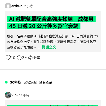
arthur
2 小時
AI 減肥餐單配合高強度操練 成都男
45 日減 20 公斤後多器官衰竭
成都一名男子跟隨 AI 制訂高強度減脂計劃，45 日內減去約 20
公斤後昏迷送院。醫生診斷他患上尿源性膿毒症、膿毒性休克
閱讀全文
及多器官功能障礙。...
10
2
分享
↗
3C科技
家居無線
影音產品
Vin
14 小時