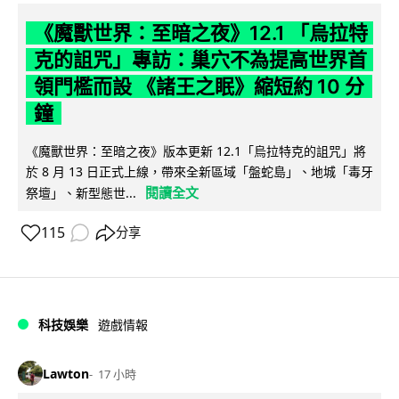
《魔獸世界：至暗之夜》12.1 「烏拉特
克的詛咒」專訪：巢穴不為提高世界首
領門檻而設 《諸王之眠》縮短約 10 分
鐘
《魔獸世界：至暗之夜》版本更新 12.1「烏拉特克的詛咒」將
於 8 月 13 日正式上線，帶來全新區域「盤蛇島」、地城「毒牙
閱讀全文
祭壇」、新型態世...
115
分享
科技娛樂
遊戲情報
Lawton
17 小時