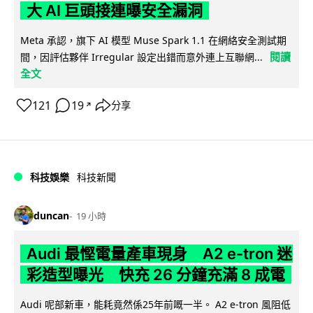
大 AI 巨頭接連曝安全漏洞
Meta 承認，旗下 AI 模型 Muse Spark 1.1 在網絡安全測試期
閱讀
間，因評估夥伴 Irregular 設定出錯而意外連上互聯網...
全文
121
19
分享
↗
科技娛樂
科技新聞
duncan
19 小時
Audi 最慳電量產車現身 A2 e-tron 迷
彩造型曝光 快充 26 分鐘充滿 8 成電
Audi 呢部新車，能耗竟然係25年前嘅一半。 A2 e-tron 風阻低