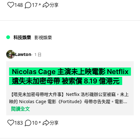
148
17
分享
↗
科技娛樂
影視娛樂
Lawton
1 日
Nicolas Cage 主演未上映電影 Netflix
遺失未加密母帶 被索償 8.19 億港元
【唔見未加密母帶咁大件事】Netflix 洛杉磯辦公室被竊，未上
映的 Nicolas Cage 電影《Fortitude》母帶亦告失蹤。電影...
閱讀全文
183
10
分享
↗