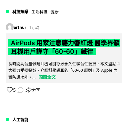
科技娛樂
生活科技
健康
arthur
1 小時
AirPods 用家注意聽力響紅燈 醫學界籲
耳機用戶謹守「60-60」鐵律
長時間高音量佩戴耳機可能導致永久性噪音性聽損。本文盤點 4
大聽力受損警號，介紹科學護耳的「60-60 原則」及 Apple 內
閱讀全文
置防護功能，...
5
分享
人工智能