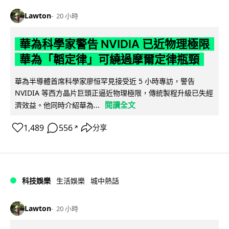
Lawton
20 小時
華為科學家警告 NVIDIA 已近物理極限
華為「韜定律」可繞過摩爾定律瓶頸
華為半導體首席科學家廖恒罕見接受近 5 小時專訪，警告
NVIDIA 等西方晶片巨頭正逼近物理極限，傳統製程升級已失經
閱讀全文
濟效益。他同時介紹華為...
1,489
556
分享
↗
科技娛樂
生活娛樂
城中熱話
Lawton
20 小時