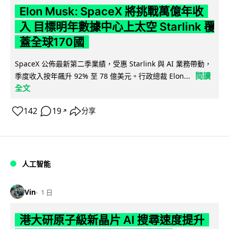
Elon Musk: SpaceX 將挑戰萬億年收
入 目標明年數據中心上太空 Starlink 覆
蓋全球170國
SpaceX 公佈最新第二季業績，受惠 Starlink 與 AI 業務帶動，
閱讀
季度收入按年飆升 92% 至 78 億美元。行政總裁 Elon...
全文
142
19
分享
↗
人工智能
Vin
1 日
港大研原子級新晶片 AI 搜尋速度提升