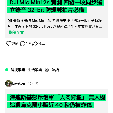
DJI Mic Mini 2s 實測 四發一收同步獨
立錄音 32-bit 防爆咪拍片必備
DJI 最新推出的 Mic Mini 2s 無線咪支援「四發一收」分軌錄
音，並首度下放 32-bit Float 浮點內錄功能。本文經實測其...
閱讀全文
256
1
分享
↗
科技娛樂
生活娛樂
城中熱話
Lawton
15 小時
澤連斯基怒斥俄軍「人肉狩獵」 無人機
追殺烏克蘭小販近 40 秒仍被炸傷