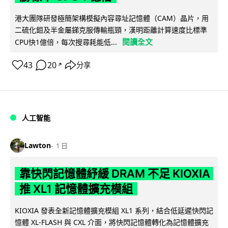
港大團隊研發極簡架構模擬內容尋址記憶體（CAM）晶片，用
二硫化鉬及半金屬銻克服傳輸瓶頸，漢明距離計算速度比標準
閱讀全文
CPU快1億倍，每次搜尋耗能低...
43
20
分享
↗
人工智能
Lawton
1 日
靠快閃記憶體紓緩 DRAM 不足 KIOXIA
推 XL1 記憶體擴充模組
KIOXIA 發表全新記憶體擴充模組 XL1 系列，結合低延遲快閃記
憶體 XL-FLASH 與 CXL 介面，將快閃記憶體轉化為記憶體擴充