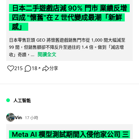
日本二手遊戲店減 90% 門市 業績反增
四成 "懷舊"在 Z 世代變成最潮「新鮮
感」
日本零售巨頭 GEO 將懷舊遊戲銷售門市從 1,000 間大幅減至
99 間，但銷售額卻不降反升至過往的 1.4 倍。做到「減店增
閱讀全文
收」奇蹟，...
215
18
分享
↗
人工智能
Vin
17 小時
Meta AI 模型測試期間入侵他家公司 三