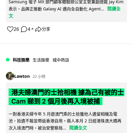
Samsung 電子 MX 部門顧客體驗辦公室主管兼副總裁 Jay Kim
閱讀全
表示，品牌正推動 Galaxy AI 邁向全自動化 Agent...
文
26
4
分享
↗
科技娛樂
生活娛樂
城中熱話
Lawton
22 小時
港夫婦澳門的士拾相機 據為己有被的士
Cam 睇到 2 個月後再入境被捕
一對香港夫婦今年 5 月遊澳門乘的士拾獲他人遺留相機及電
池，拾遺不報並帶返香港自用。兩人本月 2 日經港珠澳大橋再
閱讀全文
次入境澳門時，被治安警察局...