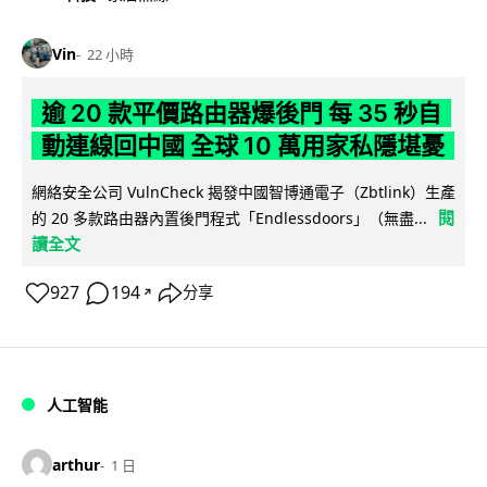
Vin
22 小時
逾 20 款平價路由器爆後門 每 35 秒自
動連線回中國 全球 10 萬用家私隱堪憂
網絡安全公司 VulnCheck 揭發中國智博通電子（Zbtlink）生產
閱
的 20 多款路由器內置後門程式「Endlessdoors」（無盡...
讀全文
927
194
分享
↗
人工智能
arthur
1 日