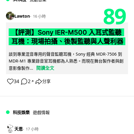
89
Lawton
16 小時
【評測】Sony IER-M500 入耳式監聽
耳機：現場拍攝、後製監聽與人聲利器
談到專業混音專用的聲音監聽耳機，Sony 經典 MDR-7506 到
MDR-M1 專業錄音室耳機都為人熟悉。而現在舞台製作者與創
閱讀全文
意影像製作...
34
2
分享
↗
科技娛樂
遊戲情報
天恩
17 小時