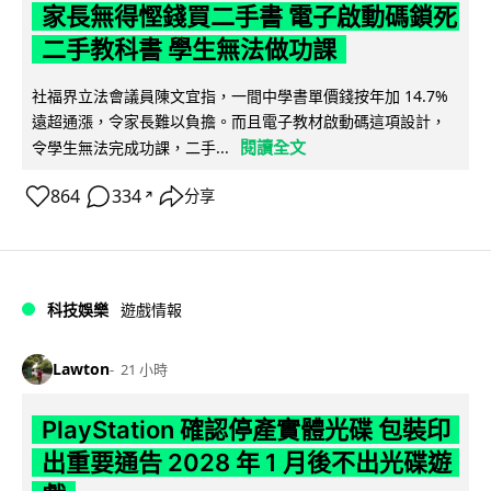
家長無得慳錢買二手書 電子啟動碼鎖死
二手教科書 學生無法做功課
社福界立法會議員陳文宜指，一間中學書單價錢按年加 14.7%
遠超通漲，令家長難以負擔。而且電子教材啟動碼這項設計，
閱讀全文
令學生無法完成功課，二手...
864
334
分享
↗
科技娛樂
遊戲情報
Lawton
21 小時
PlayStation 確認停產實體光碟 包裝印
出重要通告 2028 年 1 月後不出光碟遊