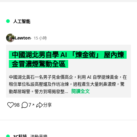
人工智能
Lawton
15 小時
中國湖北男自學 AI 「煉金術」 屋內煉
金冒濃煙驚動全區
中國湖北黃石一名男子見金價高企，利用 AI 自學提煉黃金，在
租住單位私設高壓爐及作坊冶煉，過程產生大量刺鼻濃煙，驚
閱讀全文
動鄰居報警。警方到場揭發整...
98
7
分享
↗
3C科技
流動音樂