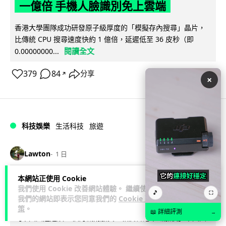
一億倍 手機人臉識別免上雲端
香港大學團隊成功研發原子級厚度的「模擬存內搜尋」晶片，
比傳統 CPU 搜尋速度快約 1 億倍，延遲低至 36 皮秒（即
閱讀全文
0.00000000...
379
84
分享
↗
×
科技娛樂
生活科技
旅遊
Lawton
1 日
本網站正使用 Cookie
中國大陸航線燃油附加費今日再降 連續
我們使用 Cookie 改善網站體驗。 繼續使用
🎵
⛶
3 個月下調
我們的網站即表示您同意我們的
Cookie 政
策
。
📖 詳細評測
→
【中國大陸連續 3 個月減附加費，相反香港不斷加價】中國大