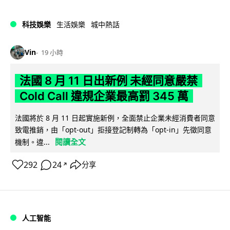
科技娛樂
生活娛樂
城中熱話
Vin
19 小時
法國 8 月 11 日出新例 未經同意嚴禁
Cold Call 違規企業最高罰 345 萬
法國將於 8 月 11 日起實施新例，全面禁止企業未經消費者同意
致電推銷，由「opt-out」拒接登記制轉為「opt-in」先徵同意
閱讀全文
機制。違...
292
24
分享
↗
人工智能