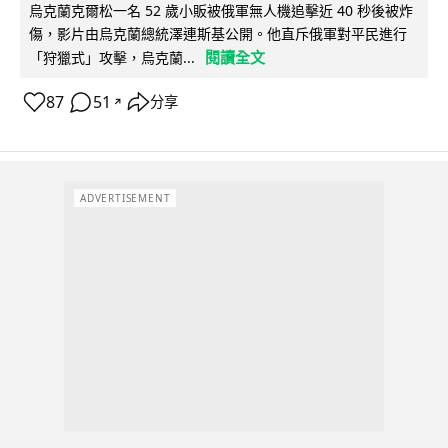
烏克蘭克爾松一名 52 歲小販被俄軍無人機追擊近 40 秒後被炸
傷，影片由烏克蘭總統澤連斯基公開。他直斥俄軍對平民進行
閱讀全文
「狩獵式」攻擊，烏克蘭...
87
51
分享
↗
ADVERTISEMENT