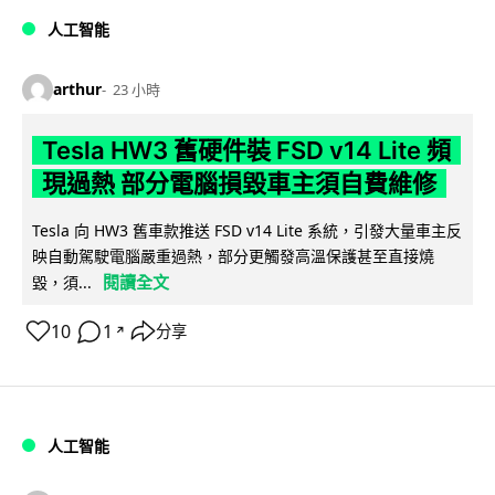
人工智能
arthur
23 小時
Tesla HW3 舊硬件裝 FSD v14 Lite 頻
現過熱 部分電腦損毀車主須自費維修
Tesla 向 HW3 舊車款推送 FSD v14 Lite 系統，引發大量車主反
映自動駕駛電腦嚴重過熱，部分更觸發高溫保護甚至直接燒
閱讀全文
毀，須...
10
1
分享
↗
人工智能