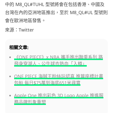
中的 M8_QL#TUHL 型號將會在包括香港、中國及
台灣在內的亞洲地區推出，至於 M8_QL#UL 型號則
會在歐洲地區發售。
來源：Twitter
相關文章:
《ONE PIECE》x NBA 攜手推出聯乘系列 路
飛身穿湖人、公牛球衣熱血「入樽」
ONE PIECE 海賊王粉絲玩認真 推算座標計畫
包船 每日$75萬到海底651米尋寶
Apple One 推出彩色 3D Logo Apple 推進服
務品牌形象重塑