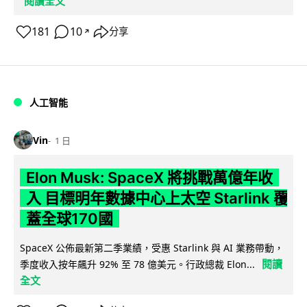
閱讀全文
181
10
分享
↗
人工智能
Vin
1 日
Elon Musk: SpaceX 將挑戰萬億年收
入 目標明年數據中心上太空 Starlink 覆
蓋全球170國
SpaceX 公佈最新第二季業績，受惠 Starlink 與 AI 業務帶動，
閱讀
季度收入按年飆升 92% 至 78 億美元。行政總裁 Elon...
全文