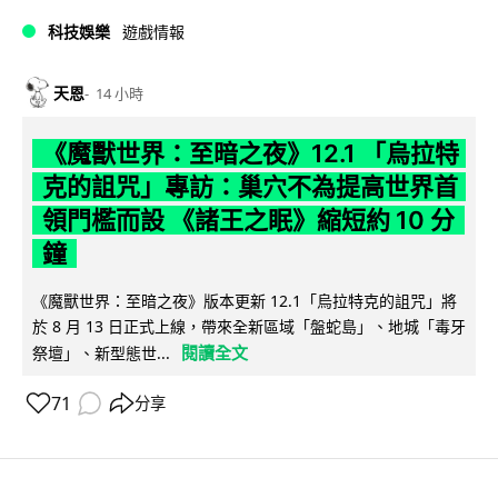
科技娛樂
遊戲情報
天恩
14 小時
《魔獸世界：至暗之夜》12.1 「烏拉特
克的詛咒」專訪：巢穴不為提高世界首
領門檻而設 《諸王之眠》縮短約 10 分
鐘
《魔獸世界：至暗之夜》版本更新 12.1「烏拉特克的詛咒」將
於 8 月 13 日正式上線，帶來全新區域「盤蛇島」、地城「毒牙
閱讀全文
祭壇」、新型態世...
71
分享