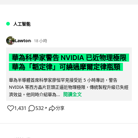
人工智能
Lawton
18 小時
華為科學家警告 NVIDIA 已近物理極限
華為「韜定律」可繞過摩爾定律瓶頸
華為半導體首席科學家廖恒罕見接受近 5 小時專訪，警告
NVIDIA 等西方晶片巨頭正逼近物理極限，傳統製程升級已失經
閱讀全文
濟效益。他同時介紹華為...
1,431
532
分享
↗