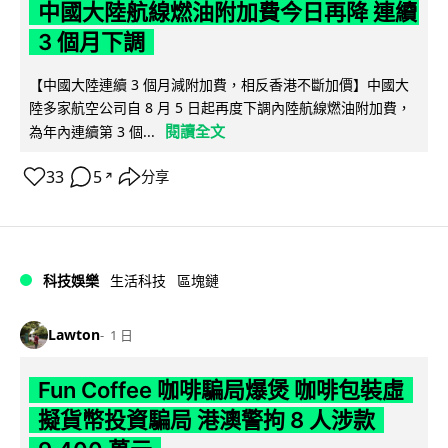
中國大陸航線燃油附加費今日再降 連續
3 個月下調
【中國大陸連續 3 個月減附加費，相反香港不斷加價】中國大
陸多家航空公司自 8 月 5 日起再度下調內陸航線燃油附加費，
閱讀全文
為年內連續第 3 個...
33
5
分享
↗
科技娛樂
生活科技
區塊鏈
Lawton
1 日
Fun Coffee 咖啡騙局爆煲 咖啡包裝虛
擬貨幣投資騙局 港澳警拘 8 人涉款