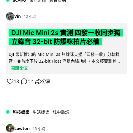
3C科技
家居無線
影音產品
Vin
12 小時
DJI Mic Mini 2s 實測 四發一收同步獨
立錄音 32-bit 防爆咪拍片必備
DJI 最新推出的 Mic Mini 2s 無線咪支援「四發一收」分軌錄
音，並首度下放 32-bit Float 浮點內錄功能。本文經實測其...
閱讀全文
18
1
分享
↗
科技娛樂
生活娛樂
城中熱話
Lawton
13 小時