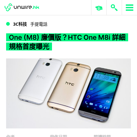
WWDC 2026
GenAI 與雲端科技專區
ERP 與商業 AI
One (M8) 廉價版？HTC One M8i 詳細規格首度曝光
3C科技
手提電話
One (M8) 廉價版？HTC One M8i 詳細
規格首度曝光
作者
發佈日期
閱讀時間