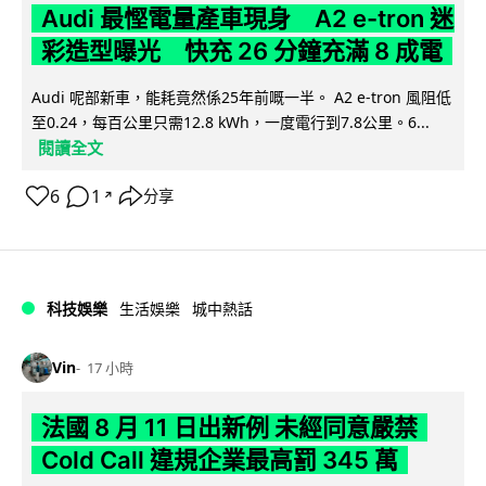
Audi 最慳電量產車現身 A2 e-tron 迷
彩造型曝光 快充 26 分鐘充滿 8 成電
Audi 呢部新車，能耗竟然係25年前嘅一半。 A2 e-tron 風阻低
至0.24，每百公里只需12.8 kWh，一度電行到7.8公里。6...
閱讀全文
6
1
分享
↗
科技娛樂
生活娛樂
城中熱話
Vin
17 小時
法國 8 月 11 日出新例 未經同意嚴禁
Cold Call 違規企業最高罰 345 萬