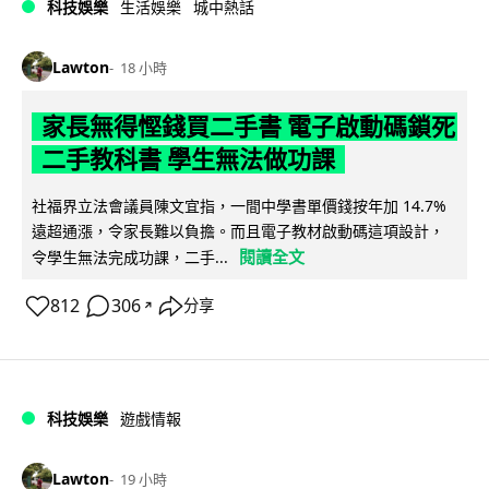
科技娛樂
生活娛樂
城中熱話
Lawton
18 小時
家長無得慳錢買二手書 電子啟動碼鎖死
二手教科書 學生無法做功課
社福界立法會議員陳文宜指，一間中學書單價錢按年加 14.7%
遠超通漲，令家長難以負擔。而且電子教材啟動碼這項設計，
閱讀全文
令學生無法完成功課，二手...
812
306
分享
↗
科技娛樂
遊戲情報
Lawton
19 小時