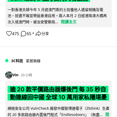
一對香港夫婦今年 5 月遊澳門乘的士拾獲他人遺留相機及電
池，拾遺不報並帶返香港自用。兩人本月 2 日經港珠澳大橋再
閱讀全文
次入境澳門時，被治安警察局...
475
65
分享
↗
3C科技
家居無線
Vin
20 小時
逾 20 款平價路由器爆後門 每 35 秒自
動連線回中國 全球 10 萬用家私隱堪憂
網絡安全公司 VulnCheck 揭發中國智博通電子（Zbtlink）生產
閱
的 20 多款路由器內置後門程式「Endlessdoors」（無盡...