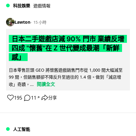
科技娛樂
遊戲情報
Lawton
15 小時
日本二手遊戲店減 90% 門市 業績反增
四成 "懷舊"在 Z 世代變成最潮「新鮮
感」
日本零售巨頭 GEO 將懷舊遊戲銷售門市從 1,000 間大幅減至
99 間，但銷售額卻不降反升至過往的 1.4 倍。做到「減店增
閱讀全文
收」奇蹟，...
195
11
分享
↗
人工智能