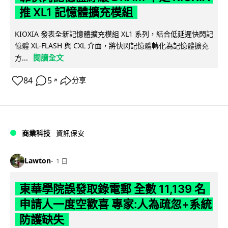
推 XL1 記憶體擴充模組
KIOXIA 發表全新記憶體擴充模組 XL1 系列，結合低延遲快閃記
憶體 XL-FLASH 與 CXL 介面，將快閃記憶體轉化為記憶體擴充
閱讀全文
方...
84
5
分享
↗
商業科技
資訊保安
Lawton
1 日
東華學院誤發取錄電郵 全數 11,139 名
申請人一度空歡喜 專家:人為疏忽+系統
防護缺失