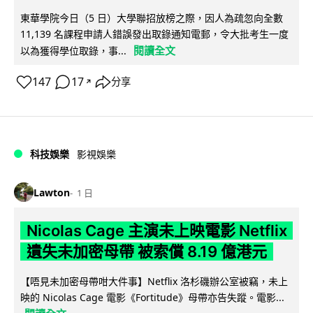
東華學院今日（5 日）大學聯招放榜之際，因人為疏忽向全數
11,139 名課程申請人錯誤發出取錄通知電郵，令大批考生一度
閱讀全文
以為獲得學位取錄，事...
147
17
分享
↗
科技娛樂
影視娛樂
Lawton
1 日
Nicolas Cage 主演未上映電影 Netflix
遺失未加密母帶 被索償 8.19 億港元
【唔見未加密母帶咁大件事】Netflix 洛杉磯辦公室被竊，未上
映的 Nicolas Cage 電影《Fortitude》母帶亦告失蹤。電影...