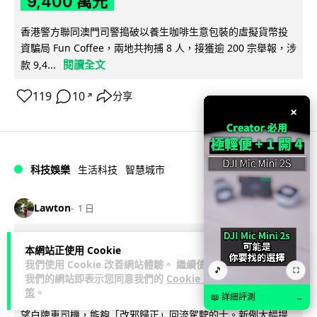
9,400 萬元
香港警方聯同澳門司警搗破以養生咖啡生意包裝的虛擬貨幣投
資騙局 Fun Coffee，兩地共拘捕 8 人，接獲逾 200 宗舉報，涉
閱讀全文
款 9,4...
119
10
分享
↗
×
科技娛樂
生活科技
智慧城市
Lawton
1 日
網約車條例生效 有司機暫時停工避風頭
本網站正使用 Cookie
我們使用 Cookie 改善網站體驗。 繼續使用
的士業界籲白牌 "改邪歸正"
🎵
⛶
我們的網站即表示您同意我們的
Cookie 政
策
。
規管網約車法例大部分條文已於 8 月 3 日生效，的士業界就期
📖 詳細評測
→
望白牌車司機，能夠「改邪歸正」回流駕駛的士。新例大幅提