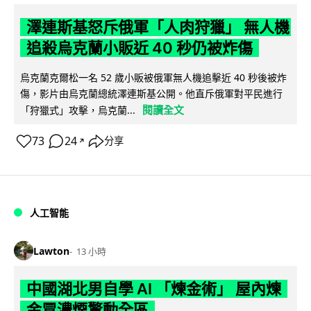
澤連斯基怒斥俄軍「人肉狩獵」 無人機
追殺烏克蘭小販近 40 秒仍被炸傷
烏克蘭克爾松一名 52 歲小販被俄軍無人機追擊近 40 秒後被炸
傷，影片由烏克蘭總統澤連斯基公開。他直斥俄軍對平民進行
閱讀全文
「狩獵式」攻擊，烏克蘭...
73
24
分享
↗
人工智能
Lawton
13 小時
中國湖北男自學 AI 「煉金術」 屋內煉
金冒濃煙驚動全區