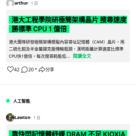
arthur
1 日
港大工程學院研極簡架構晶片 搜尋速度
勝標準 CPU 1 億倍
港大團隊研發極簡架構模擬內容尋址記憶體（CAM）晶片，用
二硫化鉬及半金屬銻克服傳輸瓶頸，漢明距離計算速度比標準
閱讀全文
CPU快1億倍，每次搜尋耗能低...
42
20
分享
↗
人工智能
Lawton
1 日
靠快閃記憶體紓緩 DRAM 不足 KIOXIA