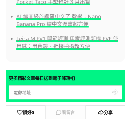
Pocket Taco 手掣預計 3 月出貨
AI 繪圖終於識寫中文了 教學：Nano
Banana Pro 繪中文漫畫超方便
Leica M EV1 開箱評測 用家評測新機 EVF 使
用感：用舊鏡、近接拍攝超方便
📮
更多精彩文章每日送到電子郵箱
讚好
0
看留言
分享