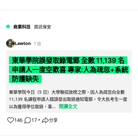
商業科技
資訊保安
Lawton
1 日
東華學院誤發取錄電郵 全數 11,139 名
申請人一度空歡喜 專家:人為疏忽+系統
防護缺失
東華學院今日（5 日）大學聯招放榜之際，因人為疏忽向全數
11,139 名課程申請人錯誤發出取錄通知電郵，令大批考生一度
閱讀全文
以為獲得學位取錄，事...
146
17
分享
↗