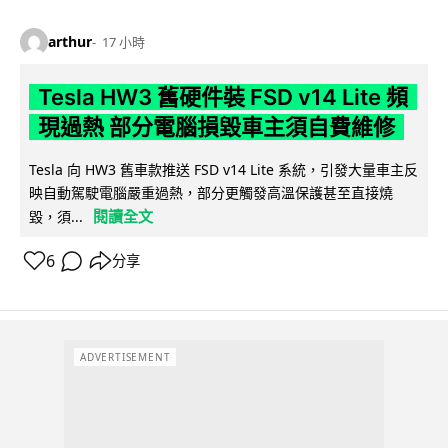
arthur
17 小時
Tesla HW3 舊硬件裝 FSD v14 Lite 頻
現過熱 部分電腦損毀車主須自費維修
Tesla 向 HW3 舊車款推送 FSD v14 Lite 系統，引發大量車主反
映自動駕駛電腦嚴重過熱，部分更觸發高溫保護甚至直接燒
閱讀全文
毀，須...
6
分享
ADVERTISEMENT