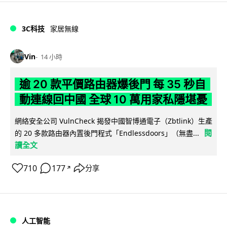
3C科技
家居無線
Vin
14 小時
逾 20 款平價路由器爆後門 每 35 秒自
動連線回中國 全球 10 萬用家私隱堪憂
網絡安全公司 VulnCheck 揭發中國智博通電子（Zbtlink）生產
閱
的 20 多款路由器內置後門程式「Endlessdoors」（無盡...
讀全文
710
177
分享
↗
人工智能