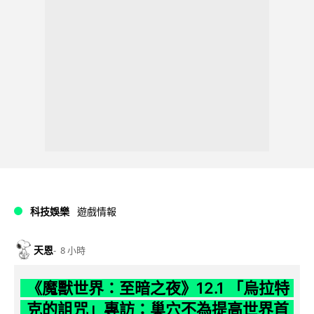
科技娛樂
遊戲情報
天恩
8 小時
《魔獸世界：至暗之夜》12.1 「烏拉特
克的詛咒」專訪：巢穴不為提高世界首