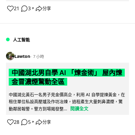
21
3
分享
↗
人工智能
Lawton
7 小時
中國湖北男自學 AI 「煉金術」 屋內煉
金冒濃煙驚動全區
中國湖北黃石一名男子見金價高企，利用 AI 自學提煉黃金，在
租住單位私設高壓爐及作坊冶煉，過程產生大量刺鼻濃煙，驚
閱讀全文
動鄰居報警。警方到場揭發整...
28
5
分享
↗