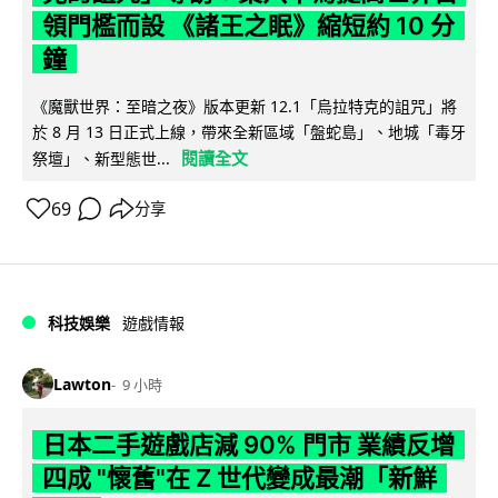
領門檻而設 《諸王之眠》縮短約 10 分
鐘
《魔獸世界：至暗之夜》版本更新 12.1「烏拉特克的詛咒」將
於 8 月 13 日正式上線，帶來全新區域「盤蛇島」、地城「毒牙
閱讀全文
祭壇」、新型態世...
69
分享
科技娛樂
遊戲情報
Lawton
9 小時
日本二手遊戲店減 90% 門市 業績反增
四成 "懷舊"在 Z 世代變成最潮「新鮮