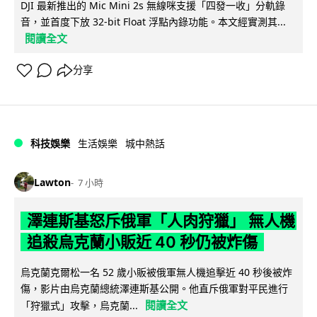
DJI 最新推出的 Mic Mini 2s 無線咪支援「四發一收」分軌錄
音，並首度下放 32-bit Float 浮點內錄功能。本文經實測其...
閱讀全文
分享
科技娛樂
生活娛樂
城中熱話
Lawton
7 小時
澤連斯基怒斥俄軍「人肉狩獵」 無人機
追殺烏克蘭小販近 40 秒仍被炸傷
烏克蘭克爾松一名 52 歲小販被俄軍無人機追擊近 40 秒後被炸
傷，影片由烏克蘭總統澤連斯基公開。他直斥俄軍對平民進行
閱讀全文
「狩獵式」攻擊，烏克蘭...