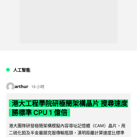
人工智能
arthur
18 小時
港大工程學院研極簡架構晶片 搜尋速度
勝標準 CPU 1 億倍
港大團隊研發極簡架構模擬內容尋址記憶體（CAM）晶片，用
二硫化鉬及半金屬銻克服傳輸瓶頸，漢明距離計算速度比標準