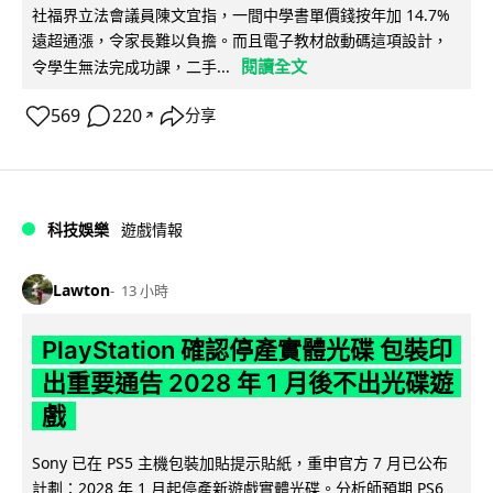
社福界立法會議員陳文宜指，一間中學書單價錢按年加 14.7%
遠超通漲，令家長難以負擔。而且電子教材啟動碼這項設計，
閱讀全文
令學生無法完成功課，二手...
569
220
分享
↗
科技娛樂
遊戲情報
Lawton
13 小時
PlayStation 確認停產實體光碟 包裝印
出重要通告 2028 年 1 月後不出光碟遊
戲
Sony 已在 PS5 主機包裝加貼提示貼紙，重申官方 7 月已公布
計劃：2028 年 1 月起停產新遊戲實體光碟。分析師預期 PS6