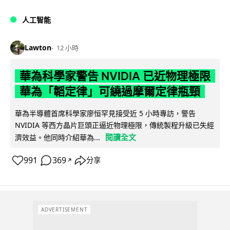
人工智能
Lawton
12 小時
華為科學家警告 NVIDIA 已近物理極限
華為「韜定律」可繞過摩爾定律瓶頸
華為半導體首席科學家廖恒罕見接受近 5 小時專訪，警告
NVIDIA 等西方晶片巨頭正逼近物理極限，傳統製程升級已失經
閱讀全文
濟效益。他同時介紹華為...
991
369
分享
↗
ADVERTISEMENT