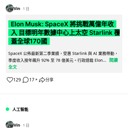
Vin
1 日
Elon Musk: SpaceX 將挑戰萬億年收
入 目標明年數據中心上太空 Starlink 覆
蓋全球170國
SpaceX 公佈最新第二季業績，受惠 Starlink 與 AI 業務帶動，
閱讀
季度收入按年飆升 92% 至 78 億美元。行政總裁 Elon...
全文
129
17
分享
↗
人工智能
Vin
1 日