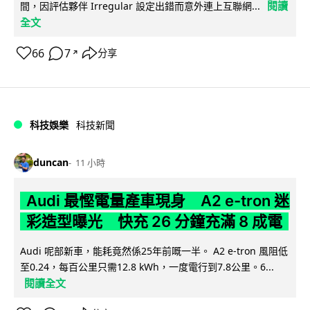
閱讀
間，因評估夥伴 Irregular 設定出錯而意外連上互聯網...
全文
66
7
分享
↗
科技娛樂
科技新聞
duncan
11 小時
Audi 最慳電量產車現身 A2 e-tron 迷
彩造型曝光 快充 26 分鐘充滿 8 成電
Audi 呢部新車，能耗竟然係25年前嘅一半。 A2 e-tron 風阻低
至0.24，每百公里只需12.8 kWh，一度電行到7.8公里。6...
閱讀全文