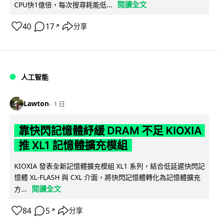
閱讀全文
CPU快1億倍，每次搜尋耗能低...
40
17
分享
↗
人工智能
Lawton
1 日
靠快閃記憶體紓緩 DRAM 不足 KIOXIA
推 XL1 記憶體擴充模組
KIOXIA 發表全新記憶體擴充模組 XL1 系列，結合低延遲快閃記
憶體 XL-FLASH 與 CXL 介面，將快閃記憶體轉化為記憶體擴充
閱讀全文
方...
84
5
分享
↗