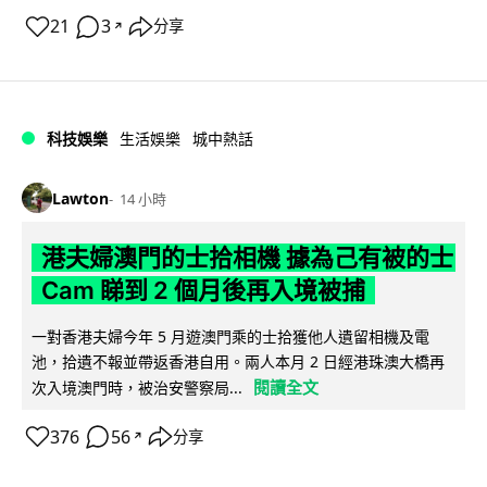
21
3
分享
↗
科技娛樂
生活娛樂
城中熱話
Lawton
14 小時
港夫婦澳門的士拾相機 據為己有被的士
Cam 睇到 2 個月後再入境被捕
一對香港夫婦今年 5 月遊澳門乘的士拾獲他人遺留相機及電
池，拾遺不報並帶返香港自用。兩人本月 2 日經港珠澳大橋再
閱讀全文
次入境澳門時，被治安警察局...
376
56
分享
↗