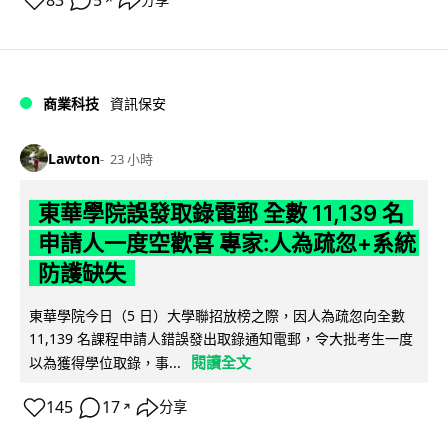
83
5
分享
商業科技
資訊保安
Lawton
23 小時
東華學院誤發取錄電郵 全數 11,139 名
申請人一度空歡喜 專家:人為疏忽+系統
防護缺失
東華學院今日（5 日）大學聯招放榜之際，因人為疏忽向全數
11,139 名課程申請人錯誤發出取錄通知電郵，令大批考生一度
閱讀全文
以為獲得學位取錄，事...
145
17
分享
↗