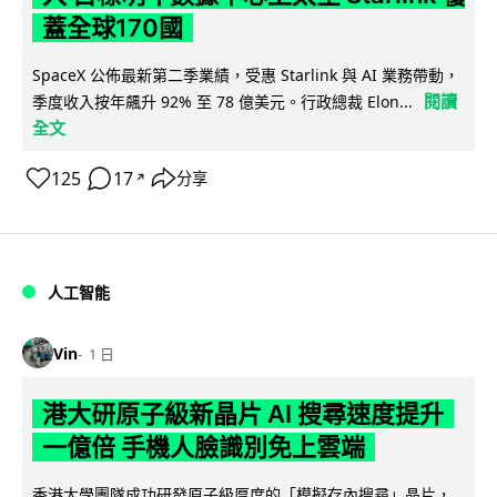
蓋全球170國
SpaceX 公佈最新第二季業績，受惠 Starlink 與 AI 業務帶動，
閱讀
季度收入按年飆升 92% 至 78 億美元。行政總裁 Elon...
全文
125
17
分享
↗
人工智能
Vin
1 日
港大研原子級新晶片 AI 搜尋速度提升
一億倍 手機人臉識別免上雲端
香港大學團隊成功研發原子級厚度的「模擬存內搜尋」晶片，