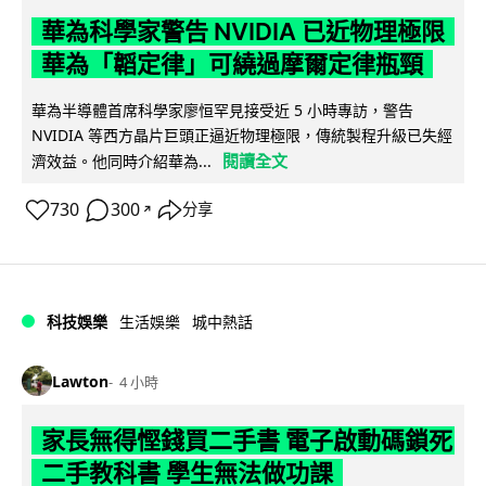
華為科學家警告 NVIDIA 已近物理極限
華為「韜定律」可繞過摩爾定律瓶頸
華為半導體首席科學家廖恒罕見接受近 5 小時專訪，警告
NVIDIA 等西方晶片巨頭正逼近物理極限，傳統製程升級已失經
閱讀全文
濟效益。他同時介紹華為...
730
300
分享
↗
科技娛樂
生活娛樂
城中熱話
Lawton
4 小時
家長無得慳錢買二手書 電子啟動碼鎖死
二手教科書 學生無法做功課