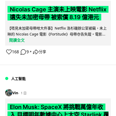
Nicolas Cage 主演未上映電影 Netflix
遺失未加密母帶 被索償 8.19 億港元
【唔見未加密母帶咁大件事】Netflix 洛杉磯辦公室被竊，未上
映的 Nicolas Cage 電影《Fortitude》母帶亦告失蹤。電影...
閱讀全文
168
9
分享
↗
人工智能
Vin
1 日
Elon Musk: SpaceX 將挑戰萬億年收
入 目標明年數據中心上太空 Starlink 覆