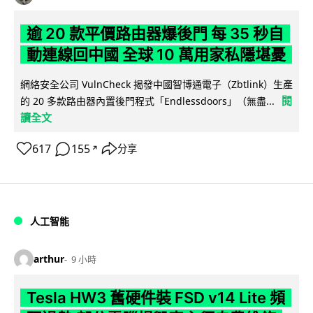
逾 20 款平價路由器爆後門 每 35 秒自
動連線回中國 全球 10 萬用家私隱堪憂
網絡安全公司 VulnCheck 揭發中國智博通電子（Zbtlink）生產
閱
的 20 多款路由器內置後門程式「Endlessdoors」（無盡...
讀全文
617
155
分享
↗
人工智能
arthur
9 小時
Tesla HW3 舊硬件裝 FSD v14 Lite 頻