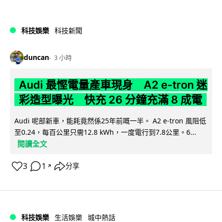
科技娛樂
科技新聞
duncan
3 小時
Audi 最慳電量產車現身 A2 e-tron 迷
彩造型曝光 快充 26 分鐘充滿 8 成電
Audi 呢部新車，能耗竟然係25年前嘅一半。 A2 e-tron 風阻低
至0.24，每百公里只需12.8 kWh，一度電行到7.8公里。6...
閱讀全文
3
1
分享
↗
科技娛樂
生活娛樂
城中熱話