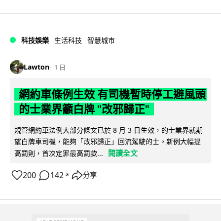
科技娛樂
生活科技
智慧城市
Lawton
1 日
網約車條例生效 有司機暫時停工避風頭
的士業界籲白牌 "改邪歸正"
規管網約車法例大部分條文已於 8 月 3 日生效，的士業界就期
望白牌車司機，能夠「改邪歸正」回流駕駛的士。新例大幅提
閱讀全文
高罰則，首次定罪最高罰款...
200
142
分享
↗