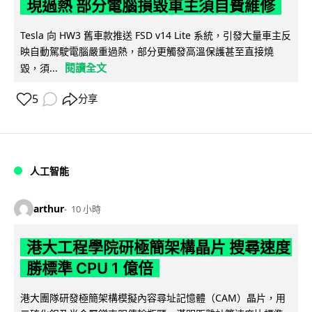
現過熱 部分電腦損毀車主須自費維修
Tesla 向 HW3 舊車款推送 FSD v14 Lite 系統，引發大量車主反
映自動駕駛電腦嚴重過熱，部分更觸發高溫保護甚至直接燒
閱讀全文
毀，須...
5
分享
人工智能
arthur
10 小時
港大工程學院研極簡架構晶片 搜尋速度
勝標準 CPU 1 億倍
港大團隊研發極簡架構模擬內容尋址記憶體（CAM）晶片，用