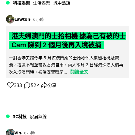
科技娛樂
生活娛樂
城中熱話
Lawton
6 小時
港夫婦澳門的士拾相機 據為己有被的士
Cam 睇到 2 個月後再入境被捕
一對香港夫婦今年 5 月遊澳門乘的士拾獲他人遺留相機及電
池，拾遺不報並帶返香港自用。兩人本月 2 日經港珠澳大橋再
閱讀全文
次入境澳門時，被治安警察局...
333
52
分享
↗
3C科技
家居無線
Vin
6 小時