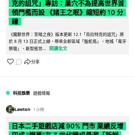
克的詛咒」專訪：巢穴不為提高世界首
領門檻而設 《諸王之眠》縮短約 10 分
鐘
《魔獸世界：至暗之夜》版本更新 12.1「烏拉特克的詛咒」將
於 8 月 13 日正式上線，帶來全新區域「盤蛇島」、地城「毒牙
閱讀全文
祭壇」、新型態世...
分享
科技娛樂
遊戲情報
Lawton
1 小時
日本二手遊戲店減 90% 門市 業績反增
四成 "懷舊"在 Z 世代變成最潮「新鮮