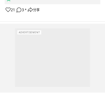
21
3
分享
↗
ADVERTISEMENT