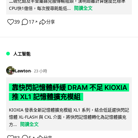
二硫化鉬及半金屬銻克服傳輸瓶頸，漢明距離計算速度比標準
閱讀全文
CPU快1億倍，每次搜尋耗能低...
39
17
分享
↗
人工智能
Lawton
23 小時
靠快閃記憶體紓緩 DRAM 不足 KIOXIA
推 XL1 記憶體擴充模組
KIOXIA 發表全新記憶體擴充模組 XL1 系列，結合低延遲快閃記
憶體 XL-FLASH 與 CXL 介面，將快閃記憶體轉化為記憶體擴充
閱讀全文
方...
↗