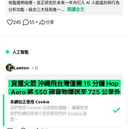
地盤違例吸煙，並正研究於未來一年內引入 AI 人臉識別與行為
閱讀全文
分析功能，結合三大技術進一...
245
55
分享
↗
人工智能
Lawton
1 日
貨運火箭 沖繩飛台灣僅需 15 分鐘 Hop
Aero 將 550 磅貨物運送至 725 公里外
本網站正使用 Cookie
【真正用火箭送貨】美國初創 Hop Aero 公開自動駕駛貨運火
我們使用 Cookie 改善網站體驗。 繼續使用
箭，聲稱可在 15 分鐘內將 250 公斤物資投送 750 公里外，並
我們的網站即表示您同意我們的
Cookie 政
閱讀全文
以沖繩...
策
。