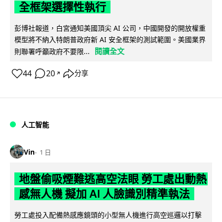
全框架選擇性執行
彭博社報道，白宮通知美國頂尖 AI 公司，中國開發的開放權重
模型將不納入特朗普政府新 AI 安全框架的測試範圍。美國業界
閱讀全文
則聯署呼籲政府不要限...
44
20
分享
↗
人工智能
Vin
1 日
地盤偷吸煙難逃高空法眼 勞工處出動熱
感無人機 擬加 AI 人臉識別精準執法
勞工處投入配備熱感應鏡頭的小型無人機進行高空巡邏以打擊