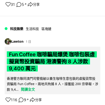
31
5
分享
↗
科技娛樂
生活科技
區塊鏈
Lawton
1 日
Fun Coffee 咖啡騙局爆煲 咖啡包裝虛
擬貨幣投資騙局 港澳警拘 8 人涉款
9,400 萬元
香港警方聯同澳門司警搗破以養生咖啡生意包裝的虛擬貨幣投
資騙局 Fun Coffee，兩地共拘捕 8 人，接獲逾 200 宗舉報，涉
閱讀全文
款 9,4...
116
9
分享
↗