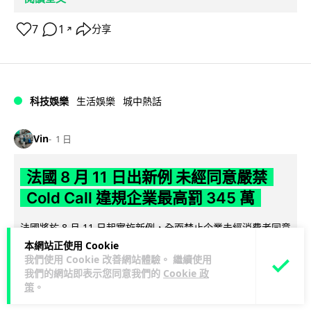
7
1
分享
↗
科技娛樂
生活娛樂
城中熱話
Vin
1 日
法國 8 月 11 日出新例 未經同意嚴禁
Cold Call 違規企業最高罰 345 萬
法國將於 8 月 11 日起實施新例，全面禁止企業未經消費者同意
致電推銷，由「opt-out」拒接登記制轉為「opt-in」先徵同意
本網站正使用 Cookie
閱讀全文
我們使用 Cookie 改善網站體驗。 繼續使用
機制。違...
我們的網站即表示您同意我們的
Cookie 政
策
。
329
26
分享
↗