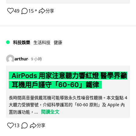
49
15
分享
↗
科技娛樂
生活科技
健康
arthur
9 小時
AirPods 用家注意聽力響紅燈 醫學界籲
耳機用戶謹守「60-60」鐵律
長時間高音量佩戴耳機可能導致永久性噪音性聽損。本文盤點 4
大聽力受損警號，介紹科學護耳的「60-60 原則」及 Apple 內
閱讀全文
置防護功能，...
13
分享