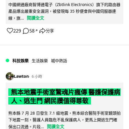
中國網通廠商智博通電子（Zbtlink Electronics）旗下的路由器
產品爆出嚴重安全漏洞，被發現每 35 秒便會與中國伺服器連
閱讀全文
線，旗...
229
58
分享
↗
科技娛樂
生活娛樂
城中熱話
Lawton
6 小時
熊本地震手術室驚魂片瘋傳 醫護保護病
人、逃生門 網民讚值得尊敬
熊本縣 7 月 28 日發生 7.1 級地震，熊本綜合醫院手術室鏡頭拍
下地震一刻，醫護人員臨危不亂保護病人，更馬上開逃生門確
閱讀全文
保出口流通。片段...