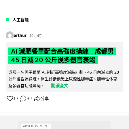
人工智能
arthur
10 小時
AI 減肥餐單配合高強度操練 成都男
45 日減 20 公斤後多器官衰竭
成都一名男子跟隨 AI 制訂高強度減脂計劃，45 日內減去約 20
公斤後昏迷送院。醫生診斷他患上尿源性膿毒症、膿毒性休克
閱讀全文
及多器官功能障礙。...
17
3
分享
↗
ADVERTISEMENT