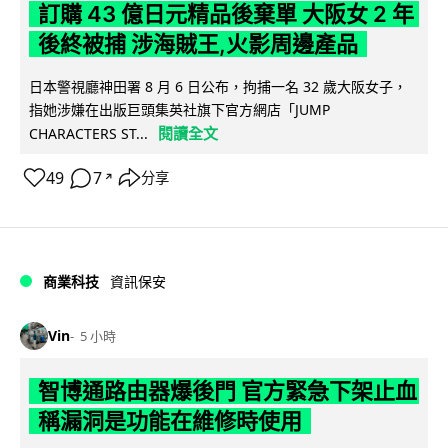
訂購 43 億日元精品後棄單 大阪女 2 年
後終被捕 涉海賊王,火影周邊產品
日本警視廳神田署 8 月 6 日公布，拘捕一名 32 歲大阪女子，
指她涉嫌在出版巨頭集英社旗下官方網店「JUMP
閱讀全文
CHARACTERS ST...
49
7
分享
↗
商業科技
資訊保安
Vin
5 小時
智博通路由器爆後門 官方緊急下架止血
稱漏洞是功能在維修時使用