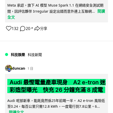
Meta 承認，旗下 AI 模型 Muse Spark 1.1 在網絡安全測試期
閱讀
間，因評估夥伴 Irregular 設定出錯而意外連上互聯網...
全文
132
20
分享
↗
科技娛樂
科技新聞
duncan
1 日
Audi 最慳電量產車現身 A2 e-tron 迷
彩造型曝光 快充 26 分鐘充滿 8 成電
Audi 呢部新車，能耗竟然係25年前嘅一半。 A2 e-tron 風阻低
至0.24，每百公里只需12.8 kWh，一度電行到7.8公里。6...
閱讀全文