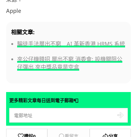
Apple
相關文章:
騙徒手法層出不窮 AI 革新香港 HRMS 系統
夾公仔機賤招 層出不窮 消委會: 設機關阻公
仔彈出 夾中獎品竟是空盒
📮
更多精彩文章每日送到電子郵箱
讚好
0
看留言
分享