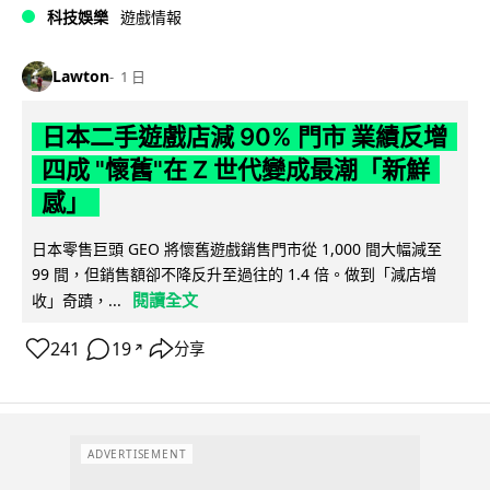
科技娛樂
遊戲情報
Lawton
1 日
日本二手遊戲店減 90% 門市 業績反增
四成 "懷舊"在 Z 世代變成最潮「新鮮
感」
日本零售巨頭 GEO 將懷舊遊戲銷售門市從 1,000 間大幅減至
99 間，但銷售額卻不降反升至過往的 1.4 倍。做到「減店增
閱讀全文
收」奇蹟，...
241
19
分享
↗
ADVERTISEMENT