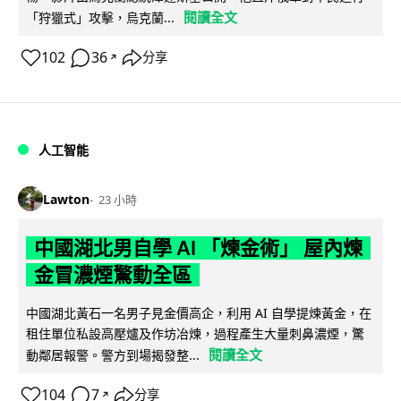
閱讀全文
「狩獵式」攻擊，烏克蘭...
102
36
分享
↗
人工智能
Lawton
23 小時
中國湖北男自學 AI 「煉金術」 屋內煉
金冒濃煙驚動全區
中國湖北黃石一名男子見金價高企，利用 AI 自學提煉黃金，在
租住單位私設高壓爐及作坊冶煉，過程產生大量刺鼻濃煙，驚
閱讀全文
動鄰居報警。警方到場揭發整...
104
7
分享
↗