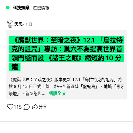
科技娛樂
遊戲情報
天恩
1 日
《魔獸世界：至暗之夜》12.1 「烏拉特
克的詛咒」專訪：巢穴不為提高世界首
領門檻而設 《諸王之眠》縮短約 10 分
鐘
《魔獸世界：至暗之夜》版本更新 12.1「烏拉特克的詛咒」將
於 8 月 13 日正式上線，帶來全新區域「盤蛇島」、地城「毒牙
閱讀全文
祭壇」、新型態世...
115
分享