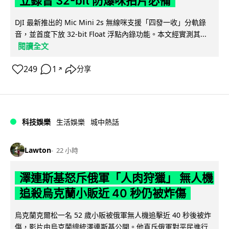
立錄音 32-bit 防爆咪拍片必備
DJI 最新推出的 Mic Mini 2s 無線咪支援「四發一收」分軌錄
音，並首度下放 32-bit Float 浮點內錄功能。本文經實測其...
閱讀全文
249
1
分享
↗
科技娛樂
生活娛樂
城中熱話
Lawton
22 小時
澤連斯基怒斥俄軍「人肉狩獵」 無人機
追殺烏克蘭小販近 40 秒仍被炸傷
烏克蘭克爾松一名 52 歲小販被俄軍無人機追擊近 40 秒後被炸
傷，影片由烏克蘭總統澤連斯基公開。他直斥俄軍對平民進行