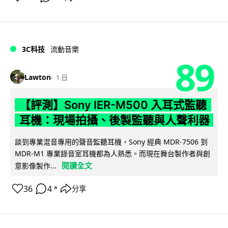
3C科技
流動音樂
89
Lawton
1 日
【評測】Sony IER-M500 入耳式監聽
耳機：現場拍攝、後製監聽與人聲利器
談到專業混音專用的聲音監聽耳機，Sony 經典 MDR-7506 到
MDR-M1 專業錄音室耳機都為人熟悉。而現在舞台製作者與創
閱讀全文
意影像製作...
36
4
分享
↗