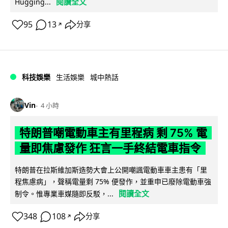
閱讀全文
Hugging...
95
13
分享
↗
科技娛樂
生活娛樂
城中熱話
Vin
4 小時
特朗普嘲電動車主有里程病 剩 75% 電
量即焦慮發作 狂言一手終結電車指令
特朗普在拉斯維加斯造勢大會上公開嘲諷電動車車主患有「里
程焦慮病」，聲稱電量剩 75% 便發作，並重申已廢除電動車強
閱讀全文
制令。惟專業車媒隨即反駁，...
348
108
分享
↗