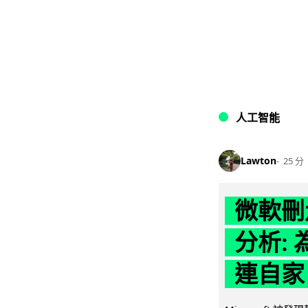
人工智能
Lawton
25 分
微軟刪走
分析: 
連自家 