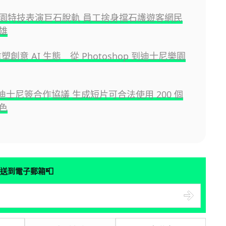
園特技表演巨石脫軌 員工捨身擋石護遊客網民
雄
 重塑創意 AI 生態 從 Photoshop 到迪士尼樂園
I 迪士尼簽合作協議 生成短片可合法使用 200 個
色
📮
送到電子郵箱