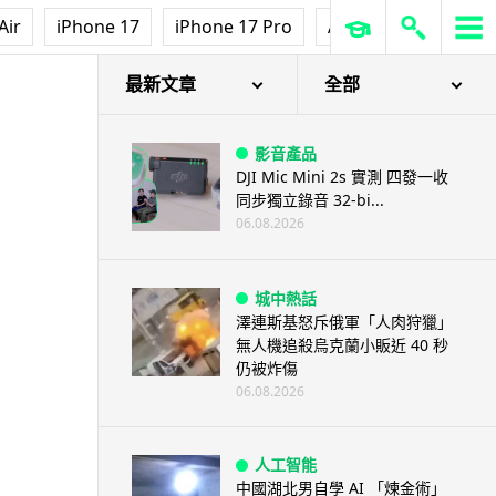
Air
iPhone 17
iPhone 17 Pro
AirPods Pro 3
Ap
最新文章
全部
影音產品
DJI Mic Mini 2s 實測 四發一收
同步獨立錄音 32-bi...
06.08.2026
城中熱話
澤連斯基怒斥俄軍「人肉狩獵」
無人機追殺烏克蘭小販近 40 秒
仍被炸傷
06.08.2026
人工智能
中國湖北男自學 AI 「煉金術」