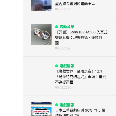
屋內煉金冒濃煙驚動全區
06.08.2026
流動音樂
【評測】Sony IER-M500 入耳式
監聽耳機：現場拍攝、後製監
聽...
06.08.2026
遊戲情報
《魔獸世界：至暗之夜》12.1
「烏拉特克的詛咒」專訪：巢穴
不為提高世...
06.08.2026
遊戲情報
日本二手遊戲店減 90% 門市 業
績反增四成 “懷...