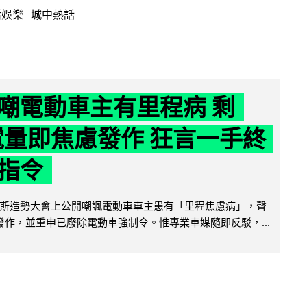
活娛樂
城中熱話
嘲電動車主有里程病 剩
 電量即焦慮發作 狂言一手終
指令
斯造勢大會上公開嘲諷電動車車主患有「里程焦慮病」，聲
便發作，並重申已廢除電動車強制令。惟專業車媒隨即反駁，...