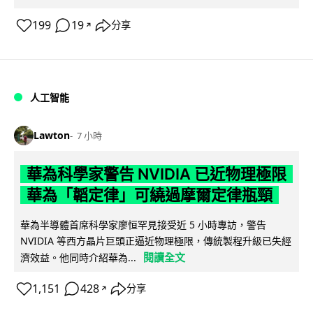
199
19
分享
↗
人工智能
Lawton
7 小時
華為科學家警告 NVIDIA 已近物理極限
華為「韜定律」可繞過摩爾定律瓶頸
華為半導體首席科學家廖恒罕見接受近 5 小時專訪，警告
NVIDIA 等西方晶片巨頭正逼近物理極限，傳統製程升級已失經
閱讀全文
濟效益。他同時介紹華為...
1,151
428
分享
↗