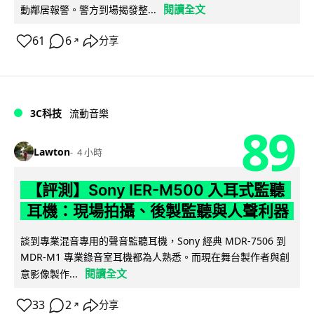
閱讀全文
動鄰居報警。警方到場揭發整...
61
6
分享
↗
3C科技
流動音樂
89
Lawton
4 小時
【評測】Sony IER-M500 入耳式監聽
耳機：現場拍攝、後製監聽與人聲利器
談到專業混音專用的聲音監聽耳機，Sony 經典 MDR-7506 到
MDR-M1 專業錄音室耳機都為人熟悉。而現在舞台製作者與創
閱讀全文
意影像製作...
33
2
分享
↗