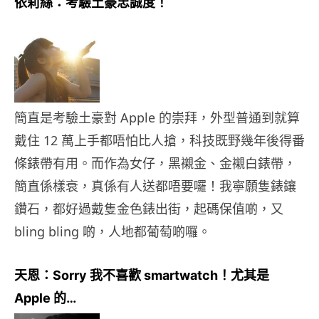
依莉絲：考驗土豪忠誠度！
簡直是考驗土豪對 Apple 的崇拜，外型普通到就算
戴住 12 萬上手都唔怕比人搶，科技既野幾年後得番
條錶帶有用。而作為女仔，黑襯金、金襯白錶帶，
簡直係樣衰，真係有人送都唔要囉！我寧願隻錶鑲
鑽石，都好過戴隻金色錶出街，起碼保值啲，又
bling bling 啲，人地都葡萄啲囉。
天恩：Sorry 我不喜歡 smartwatch！尤其是
Apple 的…