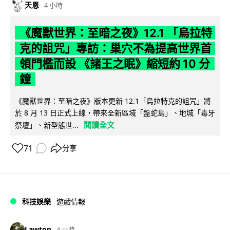
天恩
4 小時
《魔獸世界：至暗之夜》12.1 「烏拉特
克的詛咒」專訪：巢穴不為提高世界首
領門檻而設 《諸王之眠》縮短約 10 分
鐘
《魔獸世界：至暗之夜》版本更新 12.1「烏拉特克的詛咒」將
於 8 月 13 日正式上線，帶來全新區域「盤蛇島」、地城「毒牙
閱讀全文
祭壇」、新型態世...
71
分享
科技娛樂
遊戲情報
Lawton
4 小時