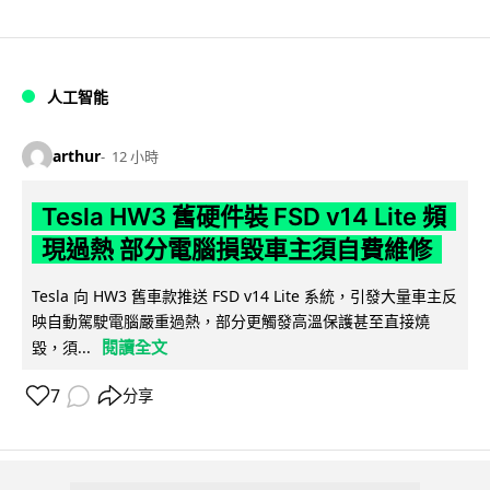
人工智能
arthur
12 小時
Tesla HW3 舊硬件裝 FSD v14 Lite 頻
現過熱 部分電腦損毀車主須自費維修
Tesla 向 HW3 舊車款推送 FSD v14 Lite 系統，引發大量車主反
映自動駕駛電腦嚴重過熱，部分更觸發高溫保護甚至直接燒
閱讀全文
毀，須...
7
分享