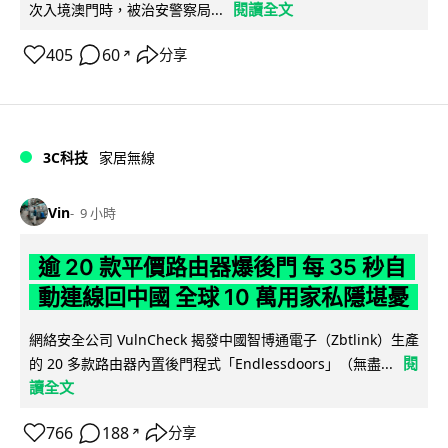
閱讀全文
次入境澳門時，被治安警察局...
405
60
分享
↗
3C科技
家居無線
Vin
9 小時
逾 20 款平價路由器爆後門 每 35 秒自
動連線回中國 全球 10 萬用家私隱堪憂
網絡安全公司 VulnCheck 揭發中國智博通電子（Zbtlink）生產
閱
的 20 多款路由器內置後門程式「Endlessdoors」（無盡...
讀全文
766
188
分享
↗