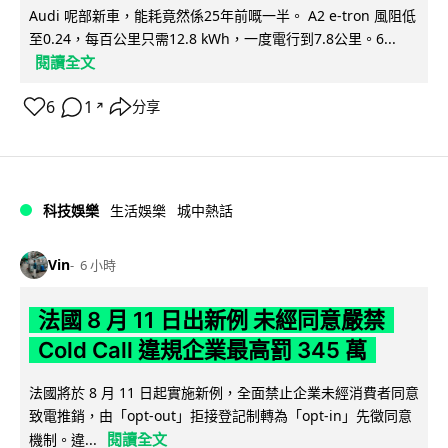
Audi 呢部新車，能耗竟然係25年前嘅一半。 A2 e-tron 風阻低
至0.24，每百公里只需12.8 kWh，一度電行到7.8公里。6...
閱讀全文
6
1
分享
↗
科技娛樂
生活娛樂
城中熱話
Vin
6 小時
法國 8 月 11 日出新例 未經同意嚴禁
Cold Call 違規企業最高罰 345 萬
法國將於 8 月 11 日起實施新例，全面禁止企業未經消費者同意
致電推銷，由「opt-out」拒接登記制轉為「opt-in」先徵同意
閱讀全文
機制。違...