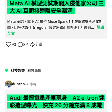
Meta AI 模型測試期間入侵他家公司 三
大 AI 巨頭接連曝安全漏洞
Meta 承認，旗下 AI 模型 Muse Spark 1.1 在網絡安全測試期
閱讀
間，因評估夥伴 Irregular 設定出錯而意外連上互聯網...
全文
90
8
分享
↗
科技娛樂
科技新聞
duncan
6 小時
Audi 最慳電量產車現身 A2 e-tron 迷
彩造型曝光 快充 26 分鐘充滿 8 成電