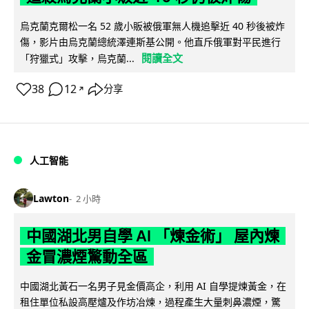
烏克蘭克爾松一名 52 歲小販被俄軍無人機追擊近 40 秒後被炸
傷，影片由烏克蘭總統澤連斯基公開。他直斥俄軍對平民進行
閱讀全文
「狩獵式」攻擊，烏克蘭...
38
12
分享
↗
人工智能
Lawton
2 小時
中國湖北男自學 AI 「煉金術」 屋內煉
金冒濃煙驚動全區
中國湖北黃石一名男子見金價高企，利用 AI 自學提煉黃金，在
租住單位私設高壓爐及作坊冶煉，過程產生大量刺鼻濃煙，驚