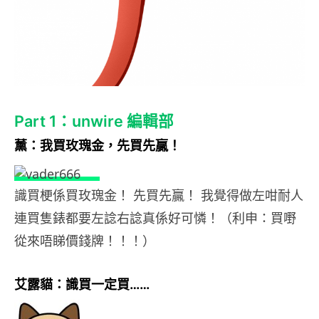
Part 1：unwire 編輯部
薰：我買玫瑰金，先買先贏！
識買梗係買玫瑰金！ 先買先贏！ 我覺得做左咁耐人
連買隻錶都要左諗右諗真係好可憐！（利申：買嘢
從來唔睇價錢牌！！！）
艾露貓：識買一定買……