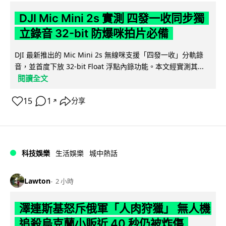
DJI Mic Mini 2s 實測 四發一收同步獨
立錄音 32-bit 防爆咪拍片必備
DJI 最新推出的 Mic Mini 2s 無線咪支援「四發一收」分軌錄
音，並首度下放 32-bit Float 浮點內錄功能。本文經實測其...
閱讀全文
15
1
分享
↗
科技娛樂
生活娛樂
城中熱話
Lawton
2 小時
澤連斯基怒斥俄軍「人肉狩獵」 無人機
追殺烏克蘭小販近 40 秒仍被炸傷