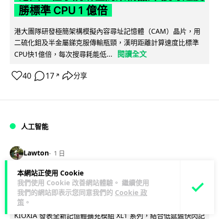
勝標準 CPU 1 億倍
港大團隊研發極簡架構模擬內容尋址記憶體（CAM）晶片，用
二硫化鉬及半金屬銻克服傳輸瓶頸，漢明距離計算速度比標準
閱讀全文
CPU快1億倍，每次搜尋耗能低...
40
17
分享
↗
人工智能
Lawton
1 日
本網站正使用 Cookie
靠快閃記憶體紓緩 DRAM 不足 KIOXIA
我們使用 Cookie 改善網站體驗。 繼續使用
我們的網站即表示您同意我們的
Cookie 政
推 XL1 記憶體擴充模組
策
。
KIOXIA 發表全新記憶體擴充模組 XL1 系列，結合低延遲快閃記