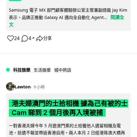
Samsung 電子 MX 部門顧客體驗辦公室主管兼副總裁 Jay Kim
閱讀全
表示，品牌正推動 Galaxy AI 邁向全自動化 Agent...
文
24
4
分享
↗
科技娛樂
生活娛樂
城中熱話
Lawton
9 小時
港夫婦澳門的士拾相機 據為己有被的士
Cam 睇到 2 個月後再入境被捕
一對香港夫婦今年 5 月遊澳門乘的士拾獲他人遺留相機及電
池，拾遺不報並帶返香港自用。兩人本月 2 日經港珠澳大橋再