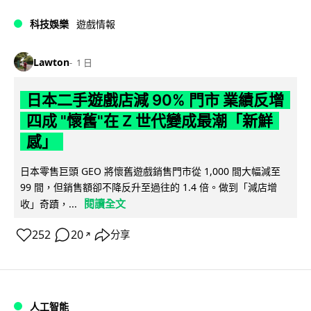
科技娛樂
遊戲情報
Lawton
1 日
日本二手遊戲店減 90% 門市 業績反增
四成 "懷舊"在 Z 世代變成最潮「新鮮
感」
日本零售巨頭 GEO 將懷舊遊戲銷售門市從 1,000 間大幅減至
99 間，但銷售額卻不降反升至過往的 1.4 倍。做到「減店增
閱讀全文
收」奇蹟，...
252
20
分享
↗
人工智能