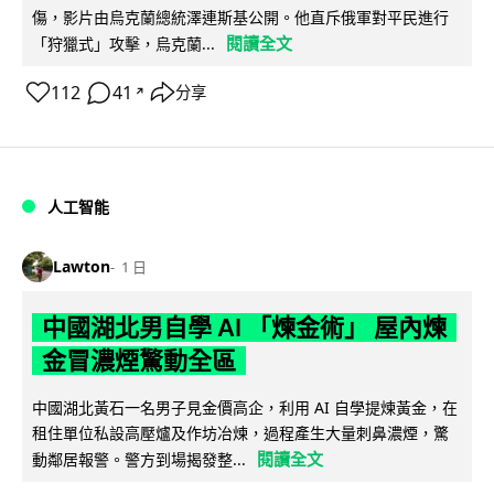
傷，影片由烏克蘭總統澤連斯基公開。他直斥俄軍對平民進行
閱讀全文
「狩獵式」攻擊，烏克蘭...
112
41
分享
↗
人工智能
Lawton
1 日
中國湖北男自學 AI 「煉金術」 屋內煉
金冒濃煙驚動全區
中國湖北黃石一名男子見金價高企，利用 AI 自學提煉黃金，在
租住單位私設高壓爐及作坊冶煉，過程產生大量刺鼻濃煙，驚
閱讀全文
動鄰居報警。警方到場揭發整...