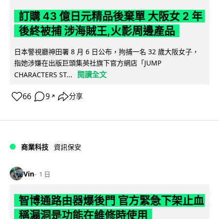
訂購 43 億日元精品後棄單 大阪女 2 年
後終被捕 涉海賊王,火影周邊產品
日本警視廳神田署 8 月 6 日公布，拘捕一名 32 歲大阪女子，
指她涉嫌在出版巨頭集英社旗下官方網店「JUMP
閱讀全文
CHARACTERS ST...
66
9
分享
↗
商業科技
資訊保安
Vin
1 日
智博通路由器爆後門 官方緊急下架止血
稱漏洞是功能在維修時使用