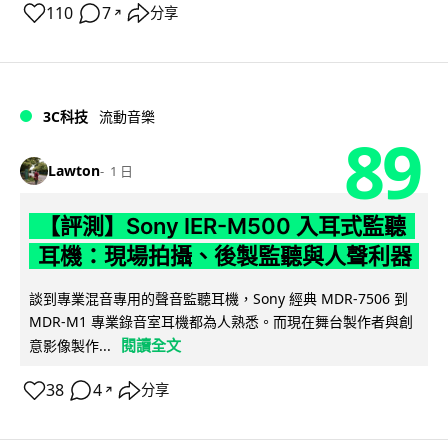
110
7
分享
↗
3C科技
流動音樂
89
Lawton
1 日
【評測】Sony IER-M500 入耳式監聽
耳機：現場拍攝、後製監聽與人聲利器
談到專業混音專用的聲音監聽耳機，Sony 經典 MDR-7506 到
MDR-M1 專業錄音室耳機都為人熟悉。而現在舞台製作者與創
閱讀全文
意影像製作...
38
4
分享
↗