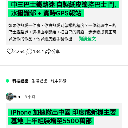
中三巴士鐵路迷 自製紙皮遙控巴士 門,
水撥識郁 + 實時GPS報站
如果你熱愛一件事，你會熱愛到怎樣的程度？一位就讀中三的
巴士鐵路迷，選擇由零開始，把自己的興趣一步步變成真正可
閱讀全文
以運作的作品。他以紙皮親手製作出...
2,254
134
分享
↗
科技娛樂
生活娛樂
城中熱話
Vin
19 小時
iPhone 加速撤出中國 印度成新機主要
基地 上年組裝增至5500萬部