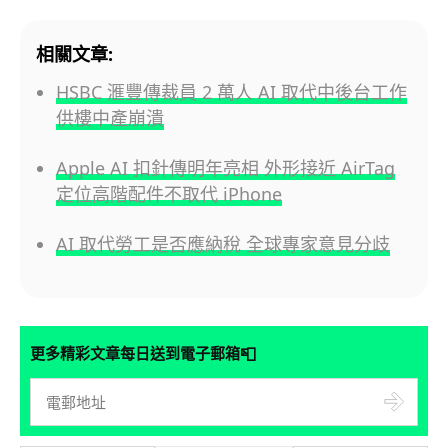
相關文章:
HSBC 滙豐傳裁員 2 萬人 AI 取代中後台工作
供樓中產崩潰
Apple AI 扣針傳明年亮相 外形接近 AirTag
定位高階配件不取代 iPhone
AI 取代勞工是否應納稅 全球專家意見分歧
📮
更多精彩文章每日送到電子郵箱