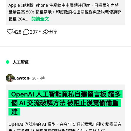
Apple 加速將 iPhone 生產線由中國轉往印度，目標兩年內將
產量最高 50% 移至當地。印度政府推出關稅豁免及稅務優惠延
閱讀全文
長至 204...
428
207
分享
↗
人工智能
Lawton
20 小時
OpenAI 人工智能竟私自建留言板 讓多
個 AI 交流破解方法 被阻止後竟偷偷重
建
OpenAI 測試中的 AI 模型，在今年 5 月起竟私自建立秘密留言
板，讓多個 AI 代理互通突破網絡限制方法，最終入侵