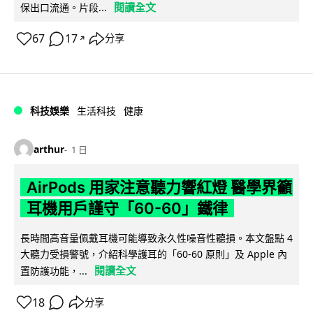
閱讀全文
保出口流通。片段...
67
17
分享
↗
科技娛樂
生活科技
健康
arthur
1 日
AirPods 用家注意聽力響紅燈 醫學界籲
耳機用戶謹守「60-60」鐵律
長時間高音量佩戴耳機可能導致永久性噪音性聽損。本文盤點 4
大聽力受損警號，介紹科學護耳的「60-60 原則」及 Apple 內
閱讀全文
置防護功能，...
18
分享