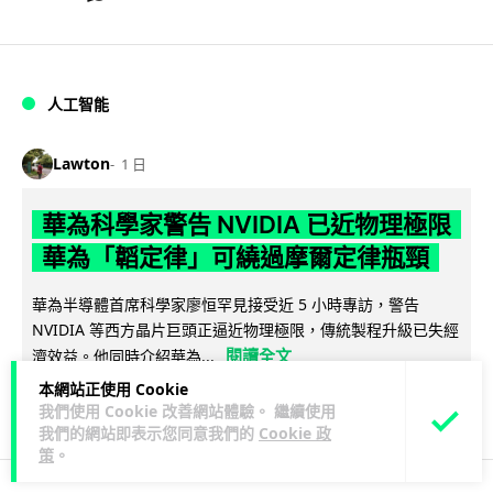
人工智能
Lawton
1 日
華為科學家警告 NVIDIA 已近物理極限
華為「韜定律」可繞過摩爾定律瓶頸
華為半導體首席科學家廖恒罕見接受近 5 小時專訪，警告
NVIDIA 等西方晶片巨頭正逼近物理極限，傳統製程升級已失經
閱讀全文
濟效益。他同時介紹華為...
本網站正使用 Cookie
1,587
601
分享
↗
我們使用 Cookie 改善網站體驗。 繼續使用
我們的網站即表示您同意我們的
Cookie 政
策
。