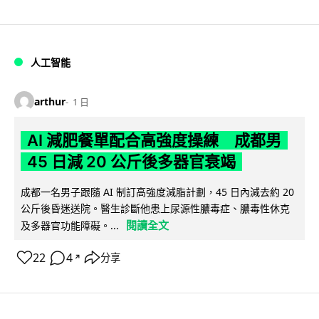
人工智能
arthur
1 日
AI 減肥餐單配合高強度操練 成都男
45 日減 20 公斤後多器官衰竭
成都一名男子跟隨 AI 制訂高強度減脂計劃，45 日內減去約 20
公斤後昏迷送院。醫生診斷他患上尿源性膿毒症、膿毒性休克
閱讀全文
及多器官功能障礙。...
22
4
分享
↗