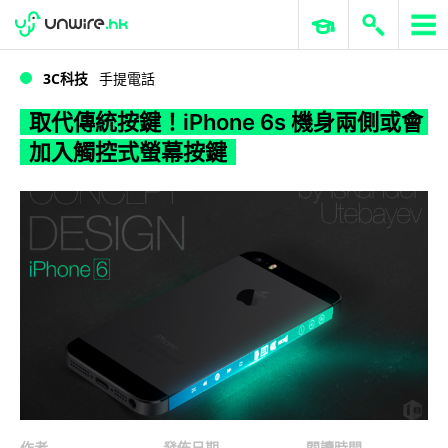
WWDC 2026
GenAI 與雲端科技專區
ERP 與商業 AI
取代傳統按鍵！iPhone 6s 機身兩側或會加入觸控式螢幕按鍵
3C科技
手提電話
取代傳統按鍵！iPhone 6s 機身兩側或會
加入觸控式螢幕按鍵
作者
發佈日期
閱讀時間