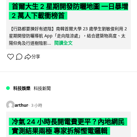
首爾大生 2 星期開發防曬地圖 一日暴增
2 萬人下載衝榜首
【行路都要揀好有遮陰】南韓首爾大學 23 歲學生劉敏俊利用 2
星期開發防曬導航 App「走向陰涼處」，結合建築物高度、太
閱讀全文
陽仰角及行道樹陰影...
分享
科技娛樂
科技新聞
arthur
3 小時
冷氣 24 小時長開電費更平？內地網民
實測結果兩極 專家拆解慳電邏輯