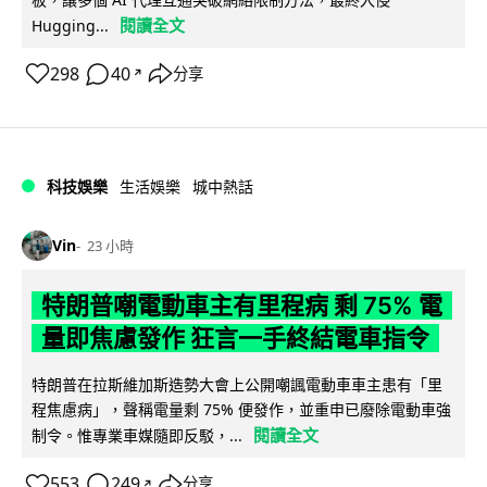
閱讀全文
Hugging...
298
40
分享
↗
科技娛樂
生活娛樂
城中熱話
Vin
23 小時
特朗普嘲電動車主有里程病 剩 75% 電
量即焦慮發作 狂言一手終結電車指令
特朗普在拉斯維加斯造勢大會上公開嘲諷電動車車主患有「里
程焦慮病」，聲稱電量剩 75% 便發作，並重申已廢除電動車強
閱讀全文
制令。惟專業車媒隨即反駁，...
553
249
分享
↗