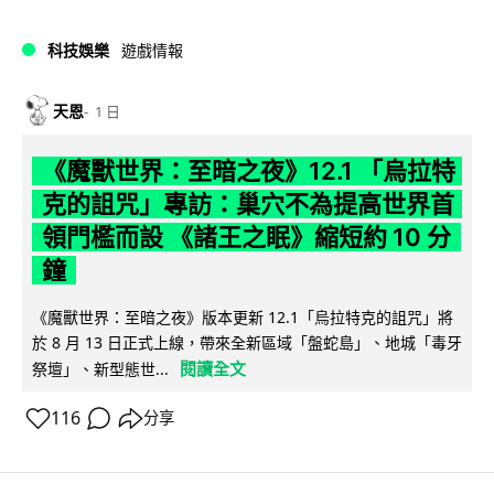
科技娛樂
遊戲情報
天恩
1 日
《魔獸世界：至暗之夜》12.1 「烏拉特
克的詛咒」專訪：巢穴不為提高世界首
領門檻而設 《諸王之眠》縮短約 10 分
鐘
《魔獸世界：至暗之夜》版本更新 12.1「烏拉特克的詛咒」將
於 8 月 13 日正式上線，帶來全新區域「盤蛇島」、地城「毒牙
閱讀全文
祭壇」、新型態世...
116
分享