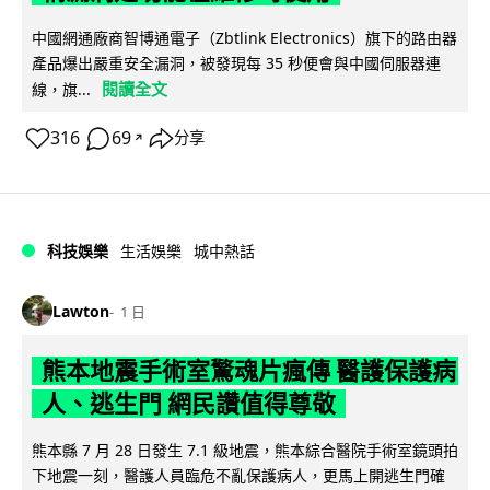
中國網通廠商智博通電子（Zbtlink Electronics）旗下的路由器
產品爆出嚴重安全漏洞，被發現每 35 秒便會與中國伺服器連
閱讀全文
線，旗...
316
69
分享
↗
科技娛樂
生活娛樂
城中熱話
Lawton
1 日
熊本地震手術室驚魂片瘋傳 醫護保護病
人、逃生門 網民讚值得尊敬
熊本縣 7 月 28 日發生 7.1 級地震，熊本綜合醫院手術室鏡頭拍
下地震一刻，醫護人員臨危不亂保護病人，更馬上開逃生門確