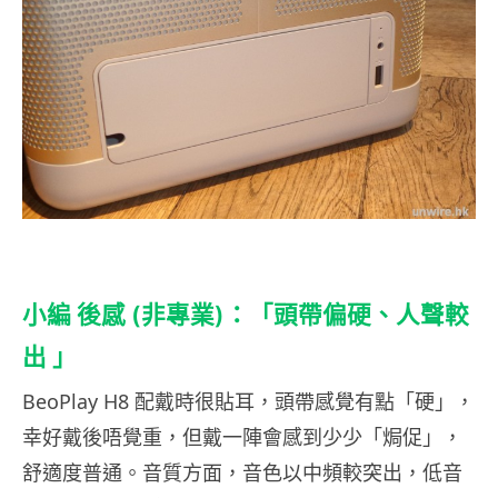
小編 後感 (非專業)：「頭帶偏硬、人聲較
出 」
BeoPlay H8 配戴時很貼耳，頭帶感覺有點「硬」，
幸好戴後唔覺重，但戴一陣會感到少少「焗促」，
舒適度普通。音質方面，音色以中頻較突出，低音