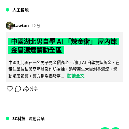
人工智能
Lawton
12 分
中國湖北男自學 AI 「煉金術」 屋內煉
金冒濃煙驚動全區
中國湖北黃石一名男子見金價高企，利用 AI 自學提煉黃金，在
租住單位私設高壓爐及作坊冶煉，過程產生大量刺鼻濃煙，驚
閱讀全文
動鄰居報警。警方到場揭發整...
分享
3C科技
流動音樂