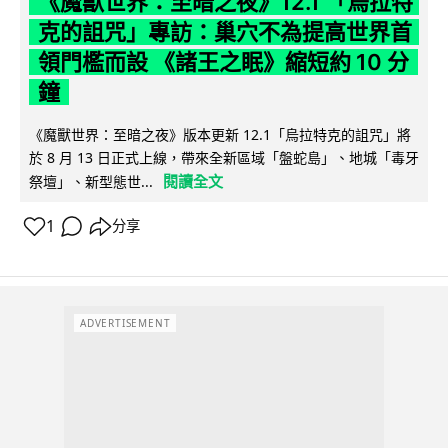
《魔獸世界：至暗之夜》12.1 「烏拉特
克的詛咒」專訪：巢穴不為提高世界首
領門檻而設 《諸王之眠》縮短約 10 分
鐘
《魔獸世界：至暗之夜》版本更新 12.1「烏拉特克的詛咒」將
於 8 月 13 日正式上線，帶來全新區域「盤蛇島」、地城「毒牙
閱讀全文
祭壇」、新型態世...
1
分享
ADVERTISEMENT