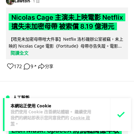
Lawton
1 日
Nicolas Cage 主演未上映電影 Netflix
遺失未加密母帶 被索償 8.19 億港元
【唔見未加密母帶咁大件事】Netflix 洛杉磯辦公室被竊，未上
映的 Nicolas Cage 電影《Fortitude》母帶亦告失蹤。電影...
閱讀全文
172
9
分享
↗
人工智能
本網站正使用 Cookie
我們使用 Cookie 改善網站體驗。 繼續使用
Vin
1 日
我們的網站即表示您同意我們的
Cookie 政
策
。
Elon Musk: SpaceX 將挑戰萬億年收