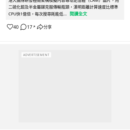
港大團隊研發極簡架構模擬內容尋址記憶體（CAM）晶片，用
二硫化鉬及半金屬銻克服傳輸瓶頸，漢明距離計算速度比標準
閱讀全文
CPU快1億倍，每次搜尋耗能低...
40
17
分享
↗
ADVERTISEMENT