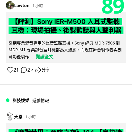
89
Lawton
1 小時
【評測】Sony IER-M500 入耳式監聽
耳機：現場拍攝、後製監聽與人聲利器
談到專業混音專用的聲音監聽耳機，Sony 經典 MDR-7506 到
MDR-M1 專業錄音室耳機都為人熟悉。而現在舞台製作者與創
閱讀全文
意影像製作...
21
2
分享
↗
科技娛樂
遊戲情報
天恩
1 小時