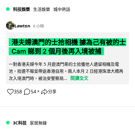
科技娛樂
生活娛樂
城中熱話
Lawton
6 小時
港夫婦澳門的士拾相機 據為己有被的士
Cam 睇到 2 個月後再入境被捕
一對香港夫婦今年 5 月遊澳門乘的士拾獲他人遺留相機及電
池，拾遺不報並帶返香港自用。兩人本月 2 日經港珠澳大橋再
閱讀全文
次入境澳門時，被治安警察局...
358
54
分享
↗
3C科技
家居無線