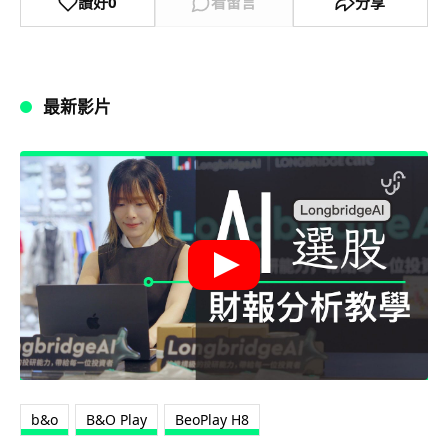
讚好
0
看留言
分享
最新影片
b&o
B&O Play
BeoPlay H8