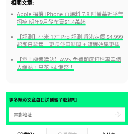
相關文章:
Apple 摺機 iPhone 再爆料 7.8 吋螢幕近乎無
摺痕 明年9月發布賣$1.4萬起
【評測】小米 17T Pro 評測 香港定價 $4,999
起即日發售 更長使用時間 + 護眼效果更佳
【雲上極速建站】AWS 免費額度打造專業個
人網站，只花 $4 港幣！
📮
更多精彩文章每日送到電子郵箱