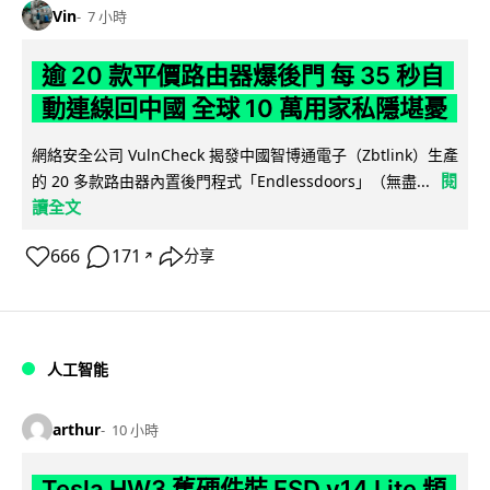
Vin
7 小時
逾 20 款平價路由器爆後門 每 35 秒自
動連線回中國 全球 10 萬用家私隱堪憂
網絡安全公司 VulnCheck 揭發中國智博通電子（Zbtlink）生產
閱
的 20 多款路由器內置後門程式「Endlessdoors」（無盡...
讀全文
666
171
分享
↗
人工智能
arthur
10 小時
Tesla HW3 舊硬件裝 FSD v14 Lite 頻