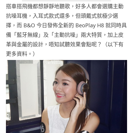
搭車搭飛機都想靜靜地聽歌，好多人都會選購主動
抗噪耳機，入耳式款式還多，但頭戴式就極少選
擇，而 B&O 今日發佈全新的 BeoPlay H8 就同時具
備「藍牙無線」及「主動抗噪」兩大特質，加上皮
革與金屬的設計，唔知試聽效果會點呢？（以下有
更多資料。）