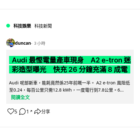
科技娛樂
科技新聞
duncan
3 小時
Audi 最慳電量產車現身 A2 e-tron 迷
彩造型曝光 快充 26 分鐘充滿 8 成電
Audi 呢部新車，能耗竟然係25年前嘅一半。 A2 e-tron 風阻低
至0.24，每百公里只需12.8 kWh，一度電行到7.8公里。6...
閱讀全文
5
1
分享
↗