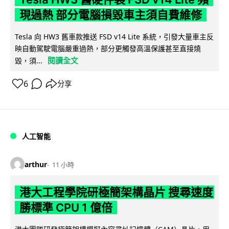
現過熱 部分電腦損毀車主須自費維修
Tesla 向 HW3 舊車款推送 FSD v14 Lite 系統，引發大量車主反
映自動駕駛電腦嚴重過熱，部分更觸發高溫保護甚至直接燒
閱讀全文
毀，須...
6
分享
人工智能
arthur
11 小時
港大工程學院研極簡架構晶片 搜尋速度
勝標準 CPU 1 億倍