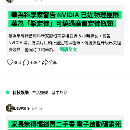
華為科學家警告 NVIDIA 已近物理極限
華為「韜定律」可繞過摩爾定律瓶頸
華為半導體首席科學家廖恒罕見接受近 5 小時專訪，警告
NVIDIA 等西方晶片巨頭正逼近物理極限，傳統製程升級已失經
閱讀全文
濟效益。他同時介紹華為...
860
338
分享
↗
科技娛樂
生活娛樂
城中熱話
Lawton
5 小時
家長無得慳錢買二手書 電子啟動碼鎖死