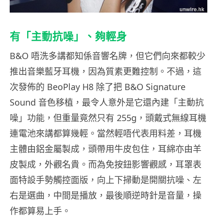
有「主動抗噪」、夠輕身
B&O 唔洗多講都知係音響名牌，但它們向來都較少
推出音樂藍牙耳機，因為質素更難控制。不過，這
次發佈的 BeoPlay H8 除了把 B&O Signature
Sound 音色移植，最令人意外是它還內建「主動抗
噪」功能，但重量竟然只有 255g，頭戴式無線耳機
連電池來講都算幾輕。當然輕唔代表用料差，耳機
主體由鋁金屬製成，頭帶用牛皮包住，耳綿亦由羊
皮製成，外觀名貴。而為免按鈕影響觀感，耳罩表
面特設手勢觸控面版，向上下掃動是開關抗噪、左
右是選曲，中間是播放，最後順逆時針是音量，操
作都算易上手。