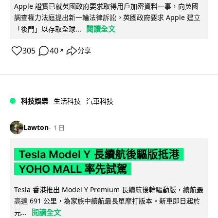
Apple 證實已就英國政府要求取得用戶加密資料一事，向英國
調查權力法庭提出新一輪法律訴訟。英國政府要求 Apple 建立
閱讀全文
「後門」以存取全球...
305
40
分享
↗
科技娛樂
生活科技
汽車科技
Lawton
1 日
Tesla Model Y 長續航後驅版抵港
YOHO MALL 率先試駕
Tesla 香港推出 Model Y Premium 長續航後輪驅動版，續航最
高達 691 公里，為家族中續航最長單摩打版本。新車即日起於
閱讀全文
元...