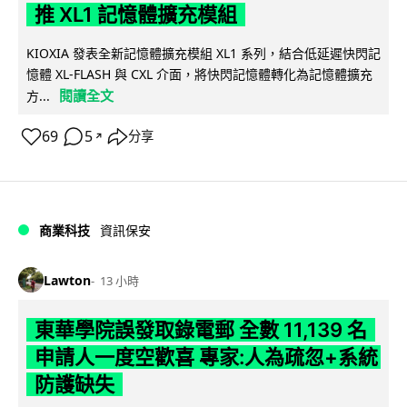
推 XL1 記憶體擴充模組
KIOXIA 發表全新記憶體擴充模組 XL1 系列，結合低延遲快閃記
憶體 XL-FLASH 與 CXL 介面，將快閃記憶體轉化為記憶體擴充
閱讀全文
方...
69
5
分享
↗
商業科技
資訊保安
Lawton
13 小時
東華學院誤發取錄電郵 全數 11,139 名
申請人一度空歡喜 專家:人為疏忽+系統
防護缺失