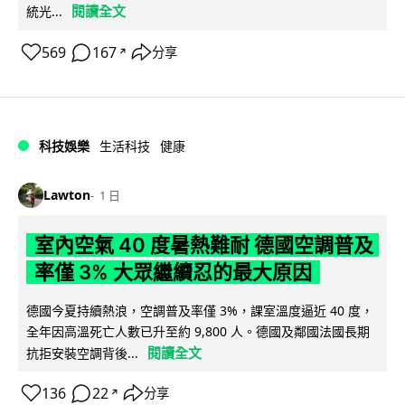
閱讀全文
統光...
569
167
分享
↗
科技娛樂
生活科技
健康
Lawton
1 日
室內空氣 40 度暑熱難耐 德國空調普及
率僅 3% 大眾繼續忍的最大原因
德國今夏持續熱浪，空調普及率僅 3%，課室溫度逼近 40 度，
全年因高溫死亡人數已升至約 9,800 人。德國及鄰國法國長期
閱讀全文
抗拒安裝空調背後...
136
22
分享
↗