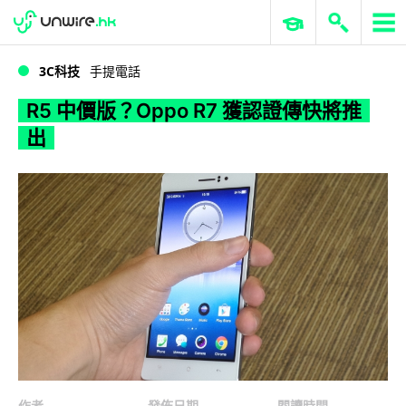
WWDC 2026
GenAI 與雲端科技專區
ERP 與商業 AI
R5 中價版？Oppo R7 獲認證傳快將推出
3C科技
手提電話
R5 中價版？Oppo R7 獲認證傳快將推
出
作者
發佈日期
閱讀時間