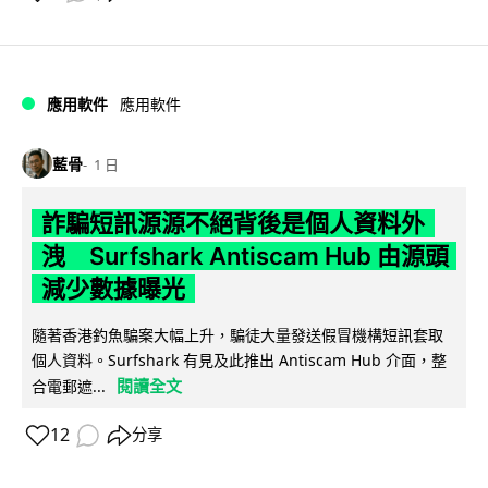
應用軟件
應用軟件
藍骨
1 日
詐騙短訊源源不絕背後是個人資料外
洩 Surfshark Antiscam Hub 由源頭
減少數據曝光
隨著香港釣魚騙案大幅上升，騙徒大量發送假冒機構短訊套取
個人資料。Surfshark 有見及此推出 Antiscam Hub 介面，整
閱讀全文
合電郵遮...
12
分享