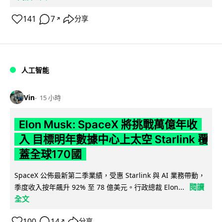
141
7
分享
↗
人工智能
Vin
15 小時
Elon Musk: SpaceX 將挑戰萬億年收
入 目標明年數據中心上太空 Starlink 覆
蓋全球170國
SpaceX 公佈最新第二季業績，受惠 Starlink 與 AI 業務帶動，
閱讀
季度收入按年飆升 92% 至 78 億美元。行政總裁 Elon...
全文
100
14
分享
↗