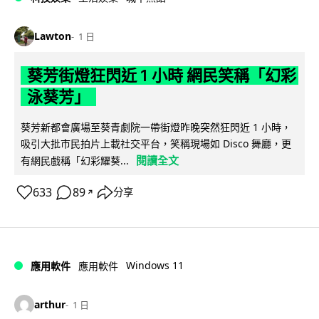
Lawton
1 日
葵芳街燈狂閃近 1 小時 網民笑稱「幻彩
泳葵芳」
葵芳新都會廣場至葵青劇院一帶街燈昨晚突然狂閃近 1 小時，
吸引大批市民拍片上載社交平台，笑稱現場如 Disco 舞廳，更
閱讀全文
有網民戲稱「幻彩耀葵...
633
89
分享
↗
Windows 11
應用軟件
應用軟件
arthur
1 日