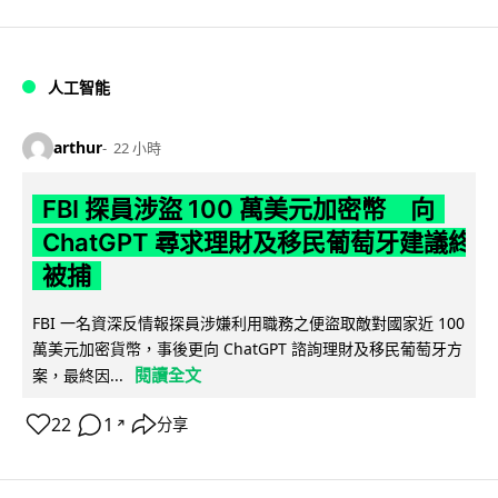
人工智能
arthur
22 小時
FBI 探員涉盜 100 萬美元加密幣 向
ChatGPT 尋求理財及移民葡萄牙建議終
被捕
FBI 一名資深反情報探員涉嫌利用職務之便盜取敵對國家近 100
萬美元加密貨幣，事後更向 ChatGPT 諮詢理財及移民葡萄牙方
閱讀全文
案，最終因...
22
1
分享
↗