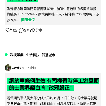
香港警方聯同澳門司警搗破以養生咖啡生意包裝的虛擬貨幣投
資騙局 Fun Coffee，兩地共拘捕 8 人，接獲逾 200 宗舉報，涉
閱讀全文
款 9,4...
105
9
分享
↗
科技娛樂
生活科技
智慧城市
Lawton
15 小時
網約車條例生效 有司機暫時停工避風頭
的士業界籲白牌 "改邪歸正"
規管網約車法例大部分條文已於 8 月 3 日生效，的士業界就期
望白牌車司機，能夠「改邪歸正」回流駕駛的士。新例大幅提