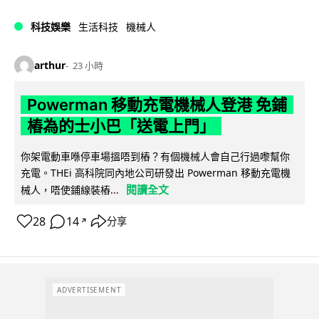
科技娛樂
生活科技
機械人
arthur
23 小時
Powerman 移動充電機械人登港 免鋪
樁為的士小巴「送電上門」
你架電動車喺停車場搵唔到樁？有個機械人會自己行過嚟幫你
充電。THEi 高科院同內地公司研發出 Powerman 移動充電機
閱讀全文
械人，唔使鋪線裝樁...
28
14
分享
↗
ADVERTISEMENT