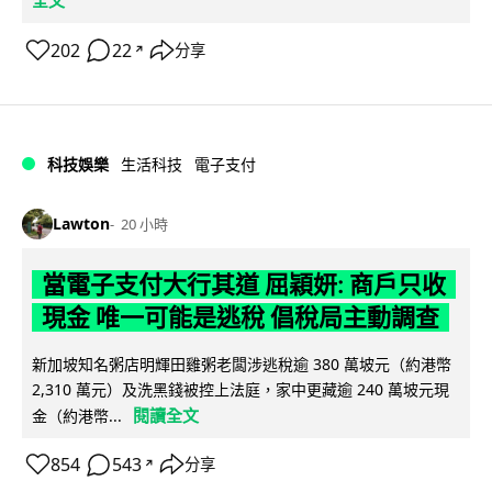
全文
202
22
分享
↗
科技娛樂
生活科技
電子支付
Lawton
20 小時
當電子支付大行其道 屈穎妍: 商戶只收
現金 唯一可能是逃稅 倡稅局主動調查
新加坡知名粥店明輝田雞粥老闆涉逃稅逾 380 萬坡元（約港幣
2,310 萬元）及洗黑錢被控上法庭，家中更藏逾 240 萬坡元現
閱讀全文
金（約港幣...
854
543
分享
↗