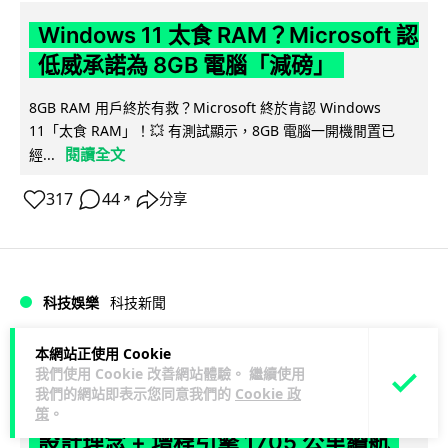
Windows 11 太食 RAM？Microsoft 認
低威承諾為 8GB 電腦「減磅」
8GB RAM 用戶終於有救？Microsoft 終於肯認 Windows
11「太食 RAM」！💥 有測試顯示，8GB 電腦一開機閒置已
閱讀全文
經...
317
44
分享
↗
科技娛樂
科技新聞
本網站正使用 Cookie
duncan
1 日
我們使用 Cookie 改善網站體驗。 繼續使用
我們的網站即表示您同意我們的
Cookie 政
小米澎程 N90 Max 登場！可移動房子
策
。
設計理念 + 增程引擎 1705 公里續航