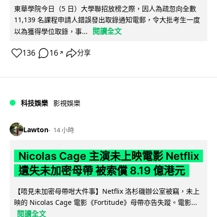
東華學院今日（5 日）大學聯招放榜之際，因人為疏忽向全數
11,139 名課程申請人錯誤發出取錄通知電郵，令大批考生一度
閱讀全文
以為獲得學位取錄，事...
136
16
分享
↗
科技娛樂
影視娛樂
Lawton
14 小時
Nicolas Cage 主演未上映電影 Netflix
遺失未加密母帶 被索償 8.19 億港元
【唔見未加密母帶咁大件事】Netflix 洛杉磯辦公室被竊，未上
映的 Nicolas Cage 電影《Fortitude》母帶亦告失蹤。電影...
閱讀全文