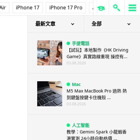
Air
iPhone 17
iPhone 17 Pro
AirPods Pro 3
Ap
最新文章
全部
手提電話
【試玩】本地製作《HK Driving
Game》真實路線重現 操控有...
03.08.2026
Mac
M5 Max MacBook Pro 過熱 熱
到鍵盤按鍵卡住機殼 ...
03.08.2026
人工智能
教學：Gemini Spark 小龍蝦香
港實測 24小時自動格價 ...