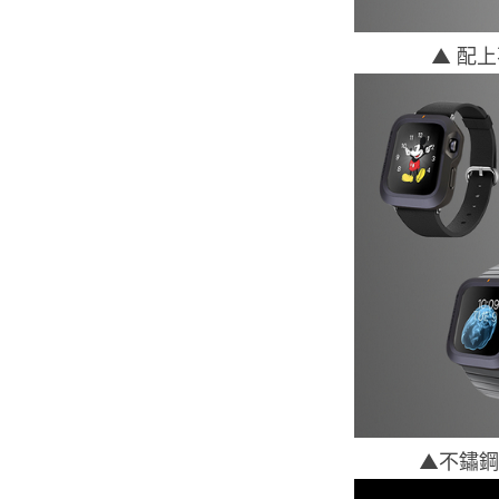
▲ 配
▲不鏽鋼