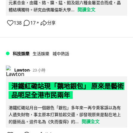
元素合金，由鐵、鉻、鎳、錳、鉬及鋁六種金屬混合而成，晶
閱讀全文
體結構獨特。研究由佛羅倫斯大學...
138
17
分享
↗
科技娛樂
生活娛樂
城中熱話
Lawton
23 小時
港鐵紅磡站現「黐地銀包」 原來是藝術
品呃足全港市民兩年
港鐵紅磡站月台一個銀色「銀包」多年來一再令乘客誤以為有
人遺失財物，事主原本打算拾起交還，卻發現原來是黏在地上
閱讀全文
的藝術品。這件名為《失而復得》的...