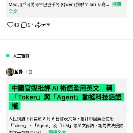
閱讀
Mac 用戶可將阿里巴巴千問 (Qwen) 接駁至 Siri 及寫...
全文
43
5
分享
↗
人工智能
藍骨
1 日
中國官媒批評 AI 術語濫用英文 稱
「Token」與「Agent」動搖科技話語
權
人民網旗下評論於 8 月 6 日發表文章，批評中國廣泛使用
「Token」、「Agent」及「LLM」等英文術語，認為做法侵蝕
閱讀全文
中文表意空間及科...