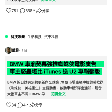
781
338
分享
↗
科技娛樂
生活科技
汽車科技
藍骨
1 日
BMW 車廂熒幕強推蜘蛛俠電影廣告
車主怒轟堪比 iTunes 送 U2 專輯翻版
BMW 近日透過無線更新向全球逾 70 個市場車輛中控熒幕推送
《蜘蛛俠：英雄重生》宣傳動畫，啟動車輛即彈出通知，觸發
閱讀全文
大批車主不滿。BMW 早...
34
4
分享
↗