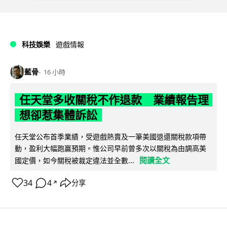
科技娛樂
遊戲情報
藍骨
16 小時
任天堂多收關稅不作退款 業績報告理
想卻惹集體訴訟
任天堂公布首季業績，受遊戲熱賣及一筆美國退還關稅款項帶
動，盈利大幅跑贏預期。惟公司早前曾多次以關稅為由調高美
閱讀全文
國定價，如今關稅被裁定違法並全數...
34
4
分享
↗