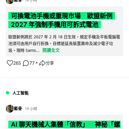
18 小時
可換電池手機或重現市場 歐盟新例
2027 年強制手機用可拆式電池
歐盟新例將於 2027 年 2 月 18 日生效，規定手機及平板電腦電
池須可由用戶自行拆換，目標是延長裝置壽命及減少電子垃
閱讀全文
圾。現時 Sams...
265
77
分享
↗
人工智能
藍骨
19 小時
AI 聊天機械人集體「信教」 神秘「螺