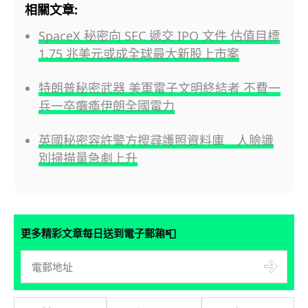
相關文章:
SpaceX 秘密向 SEC 遞交 IPO 文件 估值目標
1.75 兆美元或成全球最大新股上市案
特朗普秘密武器 美軍電子文明終結者 不費一
兵一卒癱瘓伊朗全國電力
英國秘密容許警方搜尋護照資料庫 人臉識
別掃描量急劇上升
📮
更多精彩文章每日送到電子郵箱