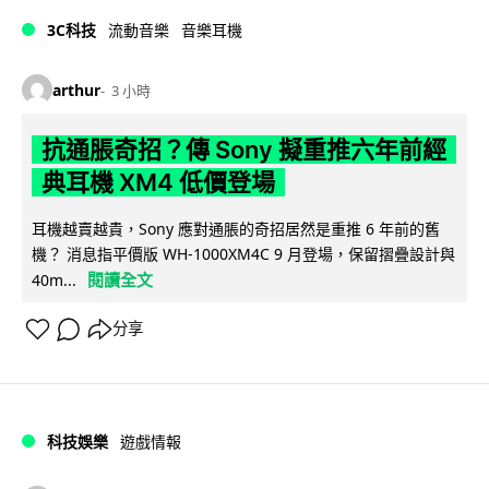
3C科技
流動音樂
音樂耳機
arthur
3 小時
抗通脹奇招？傳 Sony 擬重推六年前經
典耳機 XM4 低價登場
耳機越賣越貴，Sony 應對通脹的奇招居然是重推 6 年前的舊
機？ 消息指平價版 WH-1000XM4C 9 月登場，保留摺疊設計與
閱讀全文
40m...
分享
科技娛樂
遊戲情報