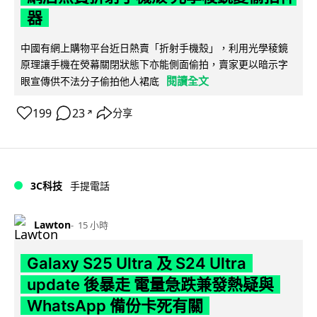
器
中國有網上購物平台近日熱賣「折射手機殼」，利用光學稜鏡
原理讓手機在熒幕關閉狀態下亦能側面偷拍，賣家更以暗示字
閱讀全文
眼宣傳供不法分子偷拍他人裙底
199
23
分享
↗
3C科技
手提電話
Lawton
15 小時
Galaxy S25 Ultra 及 S24 Ultra
update 後暴走 電量急跌兼發熱疑與
WhatsApp 備份卡死有關