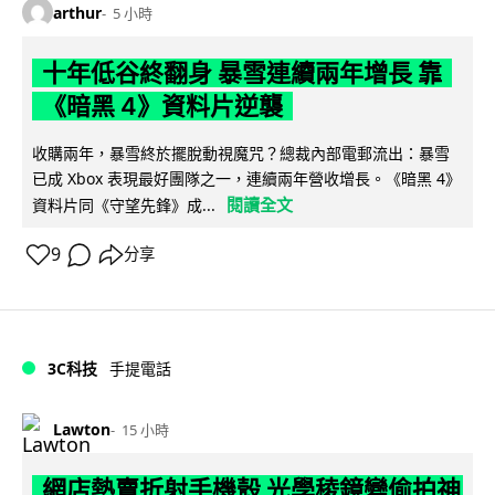
arthur
5 小時
十年低谷終翻身 暴雪連續兩年增長 靠
《暗黑 4》資料片逆襲
收購兩年，暴雪終於擺脫動視魔咒？總裁內部電郵流出：暴雪
已成 Xbox 表現最好團隊之一，連續兩年營收增長。《暗黑 4》
閱讀全文
資料片同《守望先鋒》成...
9
分享
3C科技
手提電話
Lawton
15 小時
網店熱賣折射手機殼 光學稜鏡變偷拍神