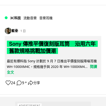
3C科技
流動音樂
音樂耳機
藍骨
1 日
Sony 傳推平價復刻版耳筒 沿用六年
舊款規格挑戰加價潮
最近有爆料指 Sony 計劃於 9 月 7 日推出平價復刻版降噪耳機
閱讀
WH-1000XM4C，規格幾乎與 2020 年 WH-1000XM4...
全文
24
9
分享
↗
ADVERTISEMENT