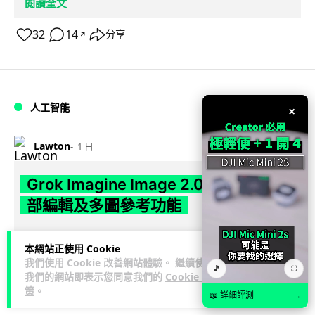
閱讀全文
32
14
分享
↗
人工智能
×
Lawton
1 日
Grok Imagine Image 2.0 推出 主打局
部編輯及多圖參考功能
Elon Musk 旗下 xAI 以 SpaceXAI 名義推出 Grok Imagine
本網站正使用 Cookie
閱讀全文
Image 2.0 模型，強化 AI 繪圖及編輯...
我們使用 Cookie 改善網站體驗。 繼續使用
🎵
⛶
我們的網站即表示您同意我們的
Cookie 政
14
分享
策
。
📖 詳細評測
→