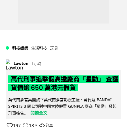
科技娛樂
生活科技
玩具
Lawton
1 小時
萬代刑事追擊假高達廠商「星動」 查獲
貨值逾 650 萬港元假貨
萬代南夢宮集團旗下萬代南夢宮影視工廠、萬代及 BANDAI
SPIRITS 3 間公司對中國大陸假冒 GUNPLA 廠商「星動」發起
閱讀全文
刑事控告...
197
18
分享
↗