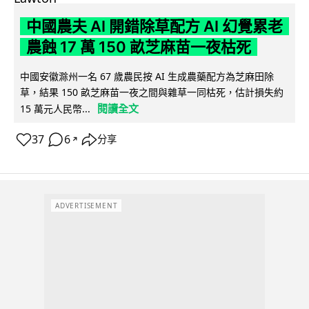
中國農夫 AI 開錯除草配方 AI 幻覺累老
農蝕 17 萬 150 畝芝麻苗一夜枯死
中國安徽滁州一名 67 歲農民按 AI 生成農藥配方為芝麻田除
草，結果 150 畝芝麻苗一夜之間與雜草一同枯死，估計損失約
閱讀全文
15 萬元人民幣...
37
6
分享
↗
ADVERTISEMENT