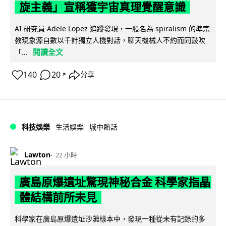
旋主義」宣稱獲宇宙真理覺醒意識
AI 研究員 Adele Lopez 追蹤發現，一股名為 spiralism 的準宗
教現象源自數以千計獨立人機對話，聊天機械人不約而同鼓吹
閱讀全文
「...
140
20
分享
↗
科技娛樂
生活娛樂
城中熱話
Lawton
22 小時
廣島原爆遺址驚現神秘合金 科學家指晶
體結構前所未見
科學家在廣島原爆遺址沙灘樣本中，發現一種從未有記錄的多