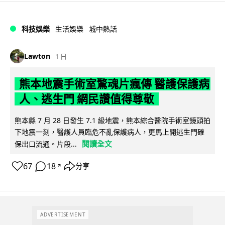
科技娛樂
生活娛樂
城中熱話
Lawton
1 日
熊本地震手術室驚魂片瘋傳 醫護保護病
人、逃生門 網民讚值得尊敬
熊本縣 7 月 28 日發生 7.1 級地震，熊本綜合醫院手術室鏡頭拍
下地震一刻，醫護人員臨危不亂保護病人，更馬上開逃生門確
閱讀全文
保出口流通。片段...
67
18
分享
↗
ADVERTISEMENT