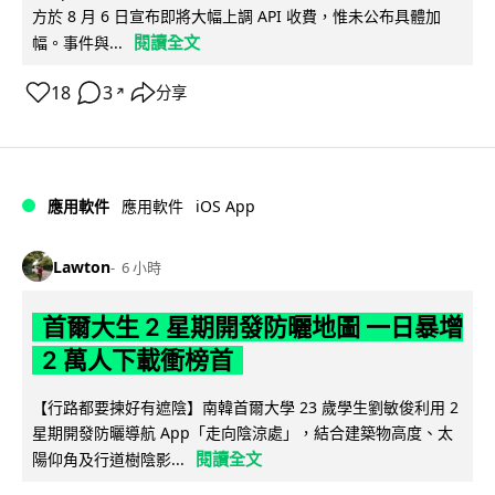
方於 8 月 6 日宣布即將大幅上調 API 收費，惟未公布具體加
閱讀全文
幅。事件與...
18
3
分享
↗
iOS App
應用軟件
應用軟件
Lawton
6 小時
首爾大生 2 星期開發防曬地圖 一日暴增
2 萬人下載衝榜首
【行路都要揀好有遮陰】南韓首爾大學 23 歲學生劉敏俊利用 2
星期開發防曬導航 App「走向陰涼處」，結合建築物高度、太
閱讀全文
陽仰角及行道樹陰影...