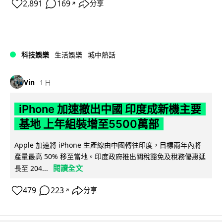
2,891
169
分享
↗
科技娛樂
生活娛樂
城中熱話
Vin
1 日
iPhone 加速撤出中國 印度成新機主要
基地 上年組裝增至5500萬部
Apple 加速將 iPhone 生產線由中國轉往印度，目標兩年內將
產量最高 50% 移至當地。印度政府推出關稅豁免及稅務優惠延
閱讀全文
長至 204...
479
223
分享
↗