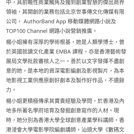
中，具前瞻性商業觸角及獨到創業智慧的傑出商界
領袖，其開創的業務包括北京世事傳文化傳媒有限
公司， AuthorBand App 移動媒體網路小說及
TOP100 Channel 網路小說營銷推廣。
楊小姐擁有深厚的學術根基，她是人類學博士，曾
於英國就讀文化產業 EMBA 課程，亦是香港藝術發
展局文學批款審核人之一。善於以文字發揮不盡創
意的她，是本地的資深電影編劇及影視製片，為本
地影視工業供應原創好劇本及製作好作品，不遺餘
力。
楊小姐更積極傳承其寶貴經驗及學問，於香港及內
地多所著名學府培育及發掘創意寫作的人材。現
時，她分別為香港大學全球創意產業學科講師，香
港浸會大學電影學院編劇講師，汕頭大學《數碼文