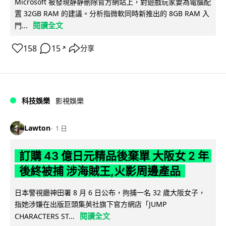
Microsoft 被發現靜靜刪除官方網站上，對遊戲玩家要為電腦配
置 32GB RAM 的建議。分析指微軟同時新推出的 8GB RAM 入
閱讀全文
門...
158
15
分享
↗
科技娛樂
影視娛樂
Lawton
1 日
訂購 43 億日元精品後棄單 大阪女 2 年
後終被捕 涉海賊王,火影周邊產品
日本警視廳神田署 8 月 6 日公布，拘捕一名 32 歲大阪女子，
指她涉嫌在出版巨頭集英社旗下官方網店「JUMP
閱讀全文
CHARACTERS ST...