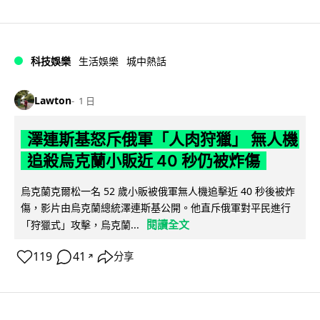
科技娛樂
生活娛樂
城中熱話
Lawton
1 日
澤連斯基怒斥俄軍「人肉狩獵」 無人機
追殺烏克蘭小販近 40 秒仍被炸傷
烏克蘭克爾松一名 52 歲小販被俄軍無人機追擊近 40 秒後被炸
傷，影片由烏克蘭總統澤連斯基公開。他直斥俄軍對平民進行
閱讀全文
「狩獵式」攻擊，烏克蘭...
119
41
分享
↗