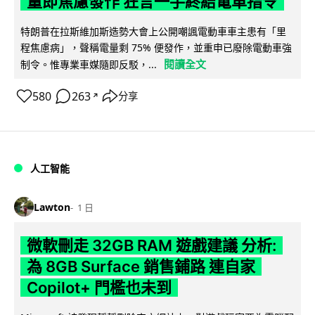
量即焦慮發作 狂言一手終結電車指令
特朗普在拉斯維加斯造勢大會上公開嘲諷電動車車主患有「里
程焦慮病」，聲稱電量剩 75% 便發作，並重申已廢除電動車強
閱讀全文
制令。惟專業車媒隨即反駁，...
580
263
分享
↗
人工智能
Lawton
1 日
微軟刪走 32GB RAM 遊戲建議 分析:
為 8GB Surface 銷售鋪路 連自家
Copilot+ 門檻也未到