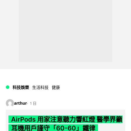
科技娛樂
生活科技
健康
arthur
1 日
AirPods 用家注意聽力響紅燈 醫學界籲
耳機用戶謹守「60-60」鐵律