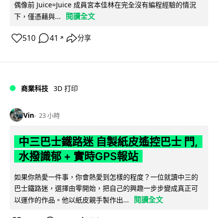
偶像前 Juice=Juice 成員宮本佳林在完全沒有編程經驗的情況
閱讀全文
下，僅憑藉與...
510
41
分享
↗
商業科技
3D 打印
Vin
23 小時
中三巴士鐵路迷 自製紙皮遙控巴士 門,
水撥識郁 + 實時GPS報站
如果你熱愛一件事，你會熱愛到怎樣的程度？一位就讀中三的
巴士鐵路迷，選擇由零開始，把自己的興趣一步步變成真正可
閱讀全文
以運作的作品。他以紙皮親手製作出...