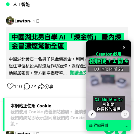
人工智能
Lawton
1 日
中國湖北男自學 AI 「煉金術」 屋內煉
金冒濃煙驚動全區
×
中國湖北黃石一名男子見金價高企，利用 AI 自學提煉黃金，在
租住單位私設高壓爐及作坊冶煉，過程產生大量刺鼻濃煙，驚
閱讀全文
動鄰居報警。警方到場揭發整...
110
7
分享
↗
本網站正使用 Cookie
我們使用 Cookie 改善網站體驗。 繼續使用
🎵
⛶
3C科技
流動音樂
我們的網站即表示您同意我們的
Cookie 政
89
策
。
📖 詳細評測
→
Lawton
1 日