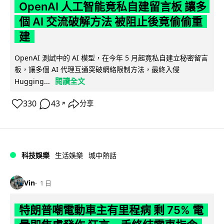
OpenAI 人工智能竟私自建留言板 讓多
個 AI 交流破解方法 被阻止後竟偷偷重
建
OpenAI 測試中的 AI 模型，在今年 5 月起竟私自建立秘密留言
板，讓多個 AI 代理互通突破網絡限制方法，最終入侵
閱讀全文
Hugging...
330
43
分享
↗
科技娛樂
生活娛樂
城中熱話
Vin
1 日
特朗普嘲電動車主有里程病 剩 75% 電