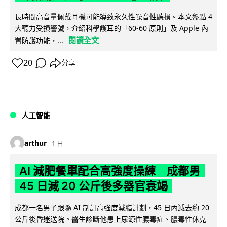
長時間高音量佩戴耳機可能導致永久性噪音性聽損。本文盤點 4
大聽力受損警號，介紹科學護耳的「60-60 原則」及 Apple 內
閱讀全文
置防護功能，...
20
分享
人工智能
arthur
1 日
AI 減肥餐單配合高強度操練 成都男
45 日減 20 公斤後多器官衰竭
成都一名男子跟隨 AI 制訂高強度減脂計劃，45 日內減去約 20
公斤後昏迷送院。醫生診斷他患上尿源性膿毒症、膿毒性休克