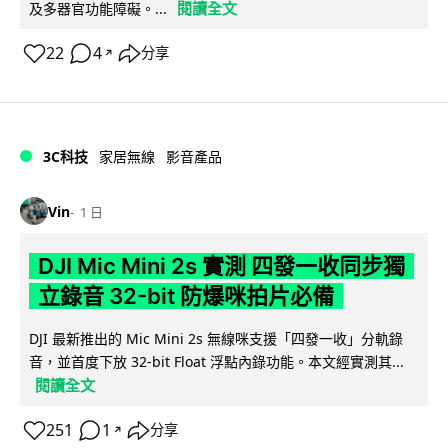
閱讀全文
及多器官功能障礙。...
22
4
分享
↗
3C科技
家居無線
影音產品
Vin
1 日
DJI Mic Mini 2s 實測 四發一收同步獨
立錄音 32-bit 防爆咪拍片必備
DJI 最新推出的 Mic Mini 2s 無線咪支援「四發一收」分軌錄
音，並首度下放 32-bit Float 浮點內錄功能。本文經實測其...
閱讀全文
251
1
分享
↗