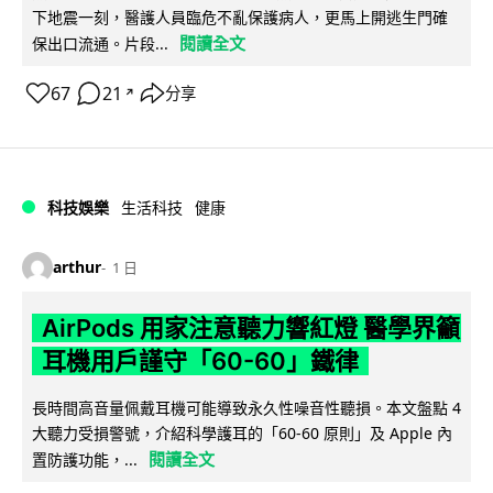
下地震一刻，醫護人員臨危不亂保護病人，更馬上開逃生門確
閱讀全文
保出口流通。片段...
67
21
分享
↗
科技娛樂
生活科技
健康
arthur
1 日
AirPods 用家注意聽力響紅燈 醫學界籲
耳機用戶謹守「60-60」鐵律
長時間高音量佩戴耳機可能導致永久性噪音性聽損。本文盤點 4
大聽力受損警號，介紹科學護耳的「60-60 原則」及 Apple 內
閱讀全文
置防護功能，...