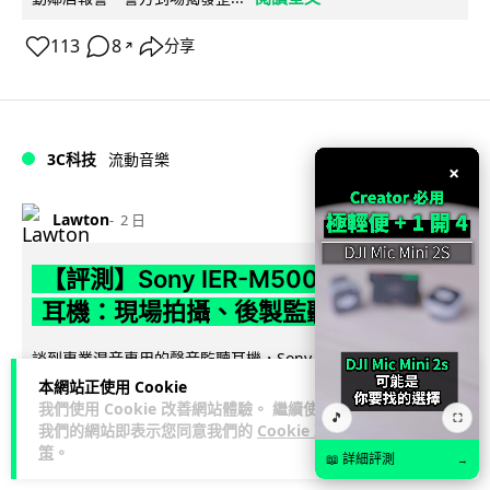
113
8
分享
↗
3C科技
流動音樂
×
89
Lawton
2 日
【評測】Sony IER-M500 入耳式監聽
耳機：現場拍攝、後製監聽與人聲利器
談到專業混音專用的聲音監聽耳機，Sony 經典 MDR-7506 到
MDR-M1 專業錄音室耳機都為人熟悉。而現在舞台製作者與創
本網站正使用 Cookie
我們使用 Cookie 改善網站體驗。 繼續使用
閱讀全文
意影像製作...
🎵
⛶
我們的網站即表示您同意我們的
Cookie 政
策
。
39
5
分享
↗
📖 詳細評測
→