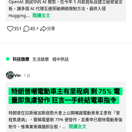
OpenAI 測試中的 AI 模型，在今年 5 月起竟私自建立秘密留言
板，讓多個 AI 代理互通突破網絡限制方法，最終入侵
閱讀全文
Hugging...
351
45
分享
↗
科技娛樂
生活娛樂
城中熱話
Vin
1 日
特朗普嘲電動車主有里程病 剩 75% 電
量即焦慮發作 狂言一手終結電車指令
特朗普在拉斯維加斯造勢大會上公開嘲諷電動車車主患有「里
程焦慮病」，聲稱電量剩 75% 便發作，並重申已廢除電動車強
閱讀全文
制令。惟專業車媒隨即反駁，...