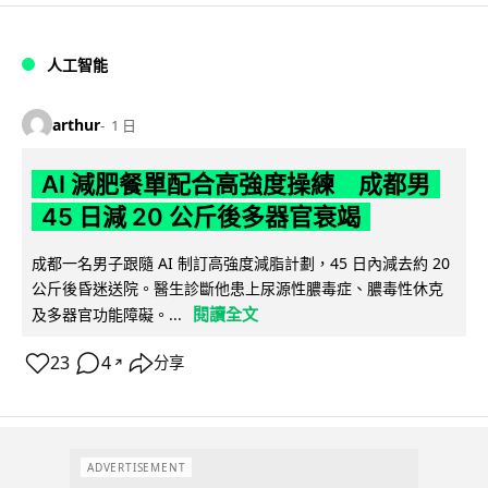
人工智能
arthur
1 日
AI 減肥餐單配合高強度操練 成都男
45 日減 20 公斤後多器官衰竭
成都一名男子跟隨 AI 制訂高強度減脂計劃，45 日內減去約 20
公斤後昏迷送院。醫生診斷他患上尿源性膿毒症、膿毒性休克
閱讀全文
及多器官功能障礙。...
23
4
分享
↗
ADVERTISEMENT