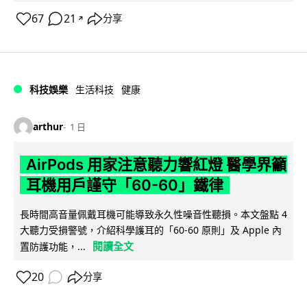
67
21
分享
↗
科技娛樂
生活科技
健康
arthur
1 日
AirPods 用家注意聽力響紅燈 醫學界籲
耳機用戶謹守「60-60」鐵律
長時間高音量佩戴耳機可能導致永久性噪音性聽損。本文盤點 4
大聽力受損警號，介紹科學護耳的「60-60 原則」及 Apple 內
閱讀全文
置防護功能，...
20
分享