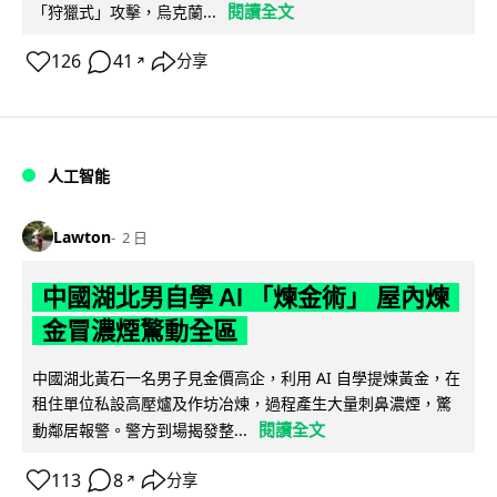
閱讀全文
「狩獵式」攻擊，烏克蘭...
126
41
分享
↗
人工智能
Lawton
2 日
中國湖北男自學 AI 「煉金術」 屋內煉
金冒濃煙驚動全區
中國湖北黃石一名男子見金價高企，利用 AI 自學提煉黃金，在
租住單位私設高壓爐及作坊冶煉，過程產生大量刺鼻濃煙，驚
閱讀全文
動鄰居報警。警方到場揭發整...
113
8
分享
↗