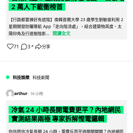
2 萬人下載衝榜首
【行路都要揀好有遮陰】南韓首爾大學 23 歲學生劉敏俊利用 2
星期開發防曬導航 App「走向陰涼處」，結合建築物高度、太
閱讀全文
陽仰角及行道樹陰影...
71
3
分享
↗
科技娛樂
科技新聞
arthur
16 小時
冷氣 24 小時長開電費更平？內地網民
實測結果兩極 專家拆解慳電邏輯
你信唔信冷氣長開 24 小時，電費反而平過開開關關？內地網民