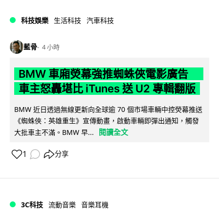
科技娛樂
生活科技
汽車科技
藍骨
4 小時
BMW 車廂熒幕強推蜘蛛俠電影廣告
車主怒轟堪比 iTunes 送 U2 專輯翻版
BMW 近日透過無線更新向全球逾 70 個市場車輛中控熒幕推送
《蜘蛛俠：英雄重生》宣傳動畫，啟動車輛即彈出通知，觸發
閱讀全文
大批車主不滿。BMW 早...
1
分享
3C科技
流動音樂
音樂耳機