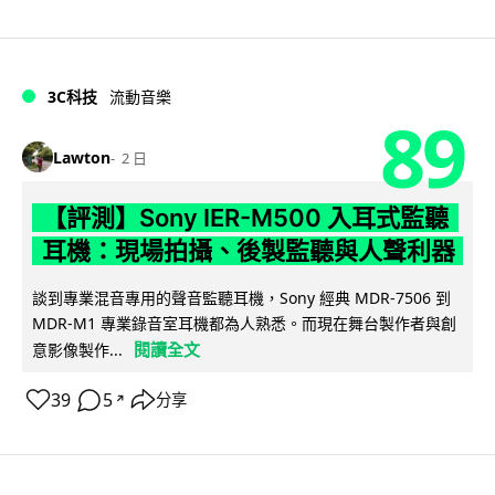
3C科技
流動音樂
89
Lawton
2 日
【評測】Sony IER-M500 入耳式監聽
耳機：現場拍攝、後製監聽與人聲利器
談到專業混音專用的聲音監聽耳機，Sony 經典 MDR-7506 到
MDR-M1 專業錄音室耳機都為人熟悉。而現在舞台製作者與創
閱讀全文
意影像製作...
39
5
分享
↗