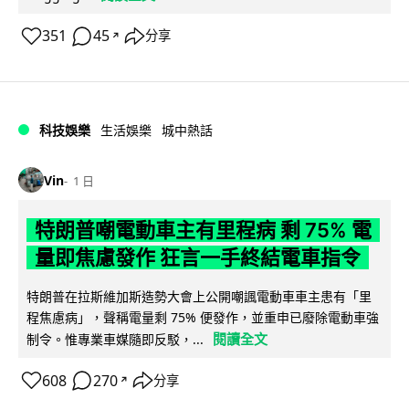
351
45
分享
↗
科技娛樂
生活娛樂
城中熱話
Vin
1 日
特朗普嘲電動車主有里程病 剩 75% 電
量即焦慮發作 狂言一手終結電車指令
特朗普在拉斯維加斯造勢大會上公開嘲諷電動車車主患有「里
程焦慮病」，聲稱電量剩 75% 便發作，並重申已廢除電動車強
閱讀全文
制令。惟專業車媒隨即反駁，...
608
270
分享
↗