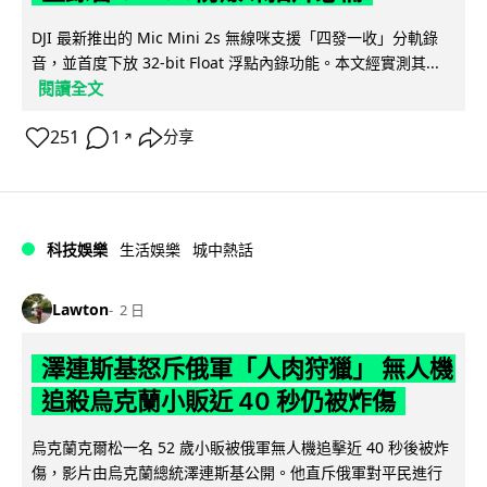
DJI 最新推出的 Mic Mini 2s 無線咪支援「四發一收」分軌錄
音，並首度下放 32-bit Float 浮點內錄功能。本文經實測其...
閱讀全文
251
1
分享
↗
科技娛樂
生活娛樂
城中熱話
Lawton
2 日
澤連斯基怒斥俄軍「人肉狩獵」 無人機
追殺烏克蘭小販近 40 秒仍被炸傷
烏克蘭克爾松一名 52 歲小販被俄軍無人機追擊近 40 秒後被炸
傷，影片由烏克蘭總統澤連斯基公開。他直斥俄軍對平民進行