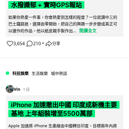
水撥識郁 + 實時GPS報站
如果你熱愛一件事，你會熱愛到怎樣的程度？一位就讀中三的
巴士鐵路迷，選擇由零開始，把自己的興趣一步步變成真正可
閱讀全文
以運作的作品。他以紙皮親手製作出...
3,654
210
分享
↗
科技娛樂
生活娛樂
城中熱話
Vin
1 日
iPhone 加速撤出中國 印度成新機主要
基地 上年組裝增至5500萬部
Apple 加速將 iPhone 生產線由中國轉往印度，目標兩年內將