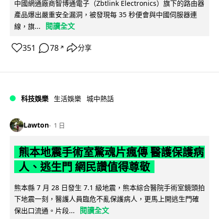
中國網通廠商智博通電子（Zbtlink Electronics）旗下的路由器
產品爆出嚴重安全漏洞，被發現每 35 秒便會與中國伺服器連
閱讀全文
線，旗...
351
78
分享
↗
科技娛樂
生活娛樂
城中熱話
Lawton
1 日
熊本地震手術室驚魂片瘋傳 醫護保護病
人、逃生門 網民讚值得尊敬
熊本縣 7 月 28 日發生 7.1 級地震，熊本綜合醫院手術室鏡頭拍
下地震一刻，醫護人員臨危不亂保護病人，更馬上開逃生門確
閱讀全文
保出口流通。片段...