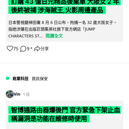
訂購 43 億日元精品後棄單 大阪女 2 年
後終被捕 涉海賊王,火影周邊產品
日本警視廳神田署 8 月 6 日公布，拘捕一名 32 歲大阪女子，
指她涉嫌在出版巨頭集英社旗下官方網店「JUMP
閱讀全文
CHARACTERS ST...
75
9
分享
↗
商業科技
資訊保安
Vin
1 日
智博通路由器爆後門 官方緊急下架止血
稱漏洞是功能在維修時使用