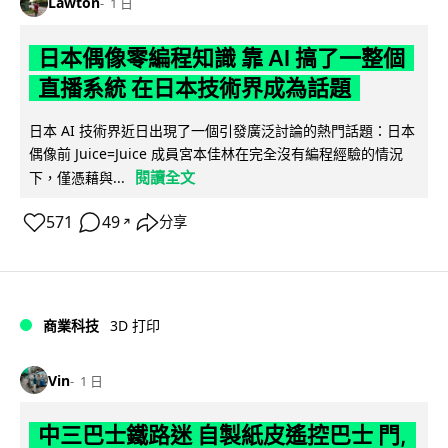
Lawton
1 日
日本偶像零編程知識 靠 AI 搞了一整個
直播系統 在日本技術界成為話題
日本 AI 技術界近日出現了一個引發廣泛討論的熱門話題：日本
偶像前 Juice=Juice 成員宮本佳林在完全沒有編程經驗的情況
閱讀全文
下，僅憑藉與...
571
49
分享
↗
商業科技
3D 打印
Vin
1 日
中三巴士鐵路迷 自製紙皮遙控巴士 門,