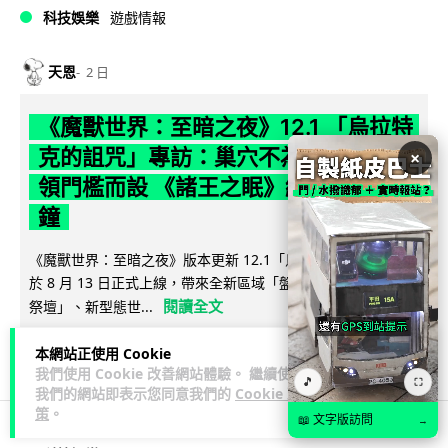
科技娛樂
遊戲情報
天恩
2 日
《魔獸世界：至暗之夜》12.1 「烏拉特
克的詛咒」專訪：巢穴不為提高世界首
×
領門檻而設 《諸王之眠》縮短約 10 分
鐘
《魔獸世界：至暗之夜》版本更新 12.1「烏拉特克的詛咒」將
於 8 月 13 日正式上線，帶來全新區域「盤蛇島」、地城「毒牙
閱讀全文
祭壇」、新型態世...
116
分享
本網站正使用 Cookie
我們使用 Cookie 改善網站體驗。 繼續使用
🎵
⛶
我們的網站即表示您同意我們的
Cookie 政
策
。
📖 文字版訪問
→