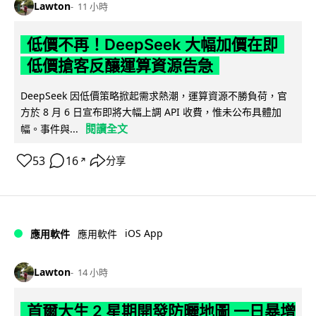
Lawton
11 小時
低價不再！DeepSeek 大幅加價在即
低價搶客反釀運算資源告急
DeepSeek 因低價策略掀起需求熱潮，運算資源不勝負荷，官
方於 8 月 6 日宣布即將大幅上調 API 收費，惟未公布具體加
閱讀全文
幅。事件與...
53
16
分享
↗
iOS App
應用軟件
應用軟件
Lawton
14 小時
首爾大生 2 星期開發防曬地圖 一日暴增