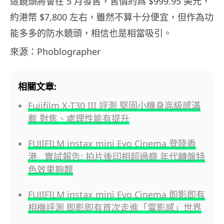
這鏡頭將會在 5 月發售，售價約爲 $999.95 美元，
約港幣 $7,800 左右，雖然不算十分便宜，但作為功
能多多的防水鏡頭，相信也是相當吸引。
來源：Phoblographer
相關文章:
Fujifilm X-T30 III 評測 堅固小機身高級感滿
載 對焦、處理性能有提升
FUJIFILM instax mini Evo Cinema 登陸香
港 實試報告: 拍片後印相超過癮 年代轉盤特
色效果夠靚
FUJIFILM instax mini Evo Cinema 即影即有
相機評測 即影即有首次走進「電影感」世界