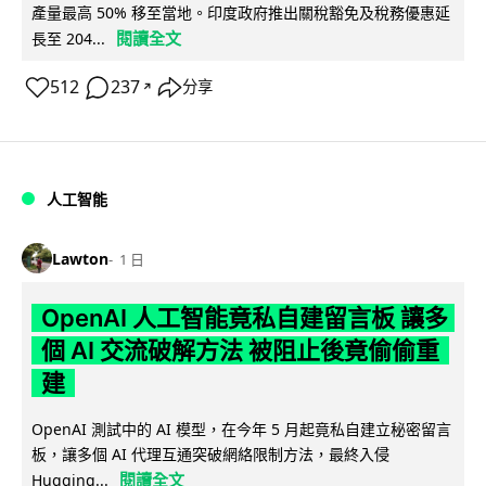
產量最高 50% 移至當地。印度政府推出關稅豁免及稅務優惠延
閱讀全文
長至 204...
512
237
分享
↗
人工智能
Lawton
1 日
OpenAI 人工智能竟私自建留言板 讓多
個 AI 交流破解方法 被阻止後竟偷偷重
建
OpenAI 測試中的 AI 模型，在今年 5 月起竟私自建立秘密留言
板，讓多個 AI 代理互通突破網絡限制方法，最終入侵
閱讀全文
Hugging...