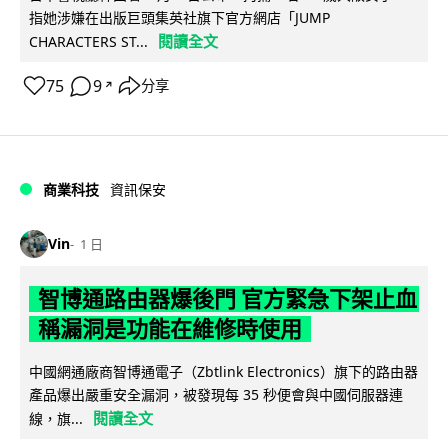
指她涉嫌在出版巨頭集英社旗下官方網店「JUMP
閱讀全文
CHARACTERS ST...
75
9
分享
↗
商業科技
資訊保安
Vin
1 日
智博通路由器爆後門 官方緊急下架止血
稱漏洞是功能在維修時使用
中國網通廠商智博通電子（Zbtlink Electronics）旗下的路由器
產品爆出嚴重安全漏洞，被發現每 35 秒便會與中國伺服器連
閱讀全文
線，旗...