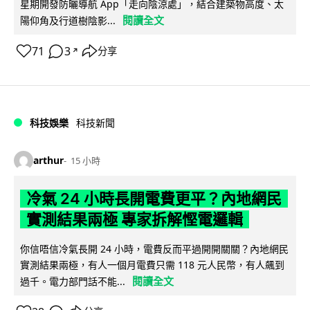
星期開發防曬導航 App「走向陰涼處」，結合建築物高度、太
閱讀全文
陽仰角及行道樹陰影...
71
3
分享
↗
科技娛樂
科技新聞
arthur
15 小時
冷氣 24 小時長開電費更平？內地網民
實測結果兩極 專家拆解慳電邏輯
你信唔信冷氣長開 24 小時，電費反而平過開開關關？內地網民
實測結果兩極，有人一個月電費只需 118 元人民幣，有人飆到
閱讀全文
過千。電力部門話不能...