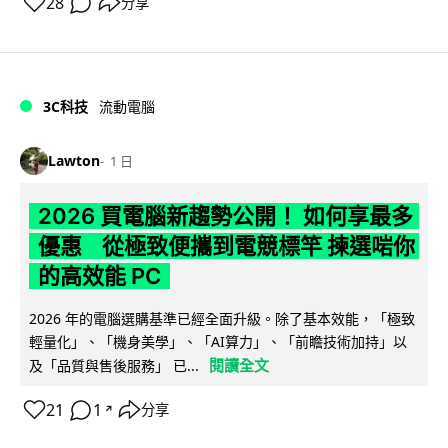
28
分享
3C科技
流動電腦
Lawton
1 日
2026 買電腦新趨勢公開！ 如何享最多
優惠 從極致便攜到電競標竿 揀選啱你
的高效能 PC
2026 年的電腦選購基準已經全面升級。除了基本效能，「極致
輕量化」、「機身美學」、「AI算力」、「前瞻技術加持」以
閱讀全文
及「品質與售後服務」 已...
21
1
分享
↗