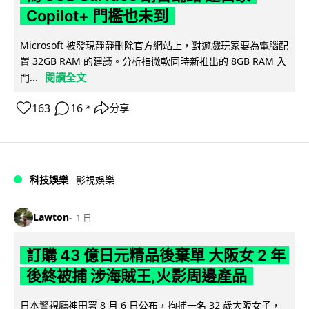
Copilot+ 門檻也未到
Microsoft 被發現靜靜刪除官方網站上，對遊戲玩家要為電腦配
置 32GB RAM 的建議。分析指微軟同時新推出的 8GB RAM 入
閱讀全文
門...
163
16
分享
↗
科技娛樂
影視娛樂
Lawton
1 日
訂購 43 億日元精品後棄單 大阪女 2 年
後終被捕 涉海賊王,火影周邊產品
日本警視廳神田署 8 月 6 日公布，拘捕一名 32 歲大阪女子，