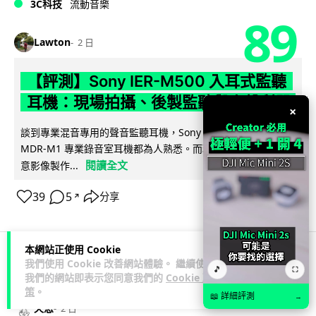
3C科技
流動音樂
89
Lawton
2 日
【評測】Sony IER-M500 入耳式監聽
耳機：現場拍攝、後製監聽與人聲利器
×
談到專業混音專用的聲音監聽耳機，Sony 經典 MDR-7506 到
MDR-M1 專業錄音室耳機都為人熟悉。而現在舞台製作者與創
閱讀全文
意影像製作...
39
5
分享
↗
本網站正使用 Cookie
我們使用 Cookie 改善網站體驗。 繼續使用
科技娛樂
遊戲情報
🎵
⛶
我們的網站即表示您同意我們的
Cookie 政
策
。
📖 詳細評測
→
天恩
2 日