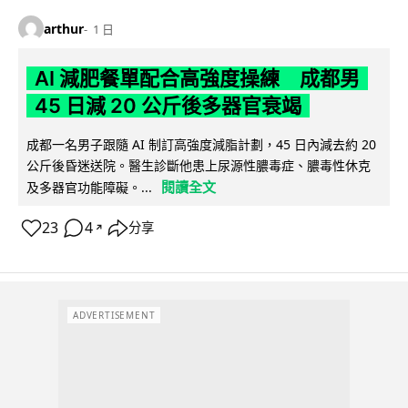
arthur
1 日
AI 減肥餐單配合高強度操練 成都男
45 日減 20 公斤後多器官衰竭
成都一名男子跟隨 AI 制訂高強度減脂計劃，45 日內減去約 20
公斤後昏迷送院。醫生診斷他患上尿源性膿毒症、膿毒性休克
閱讀全文
及多器官功能障礙。...
23
4
分享
↗
ADVERTISEMENT