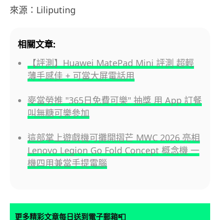
來源：Liliputing
相關文章:
【評測】Huawei MatePad Mini 評測 超輕
薄手感佳 + 可當大屏電話用
麥當勞推 "365日免費可樂" 抽獎 用 App 訂餐
叫無糖可樂參加
這部掌上遊戲機可攤開摺芒 MWC 2026 亮相
Lenovo Legion Go Fold Concept 概念機 一
機四用兼當手提電腦
📮
更多精彩文章每日送到電子郵箱