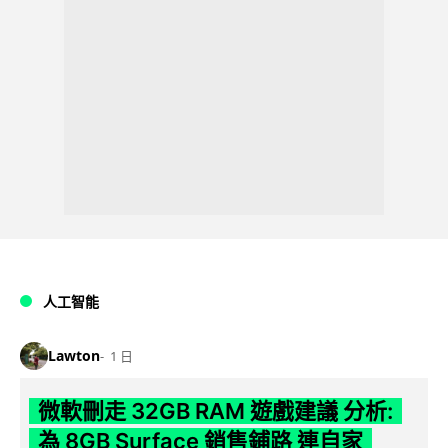
人工智能
Lawton
1 日
微軟刪走 32GB RAM 遊戲建議 分析:
為 8GB Surface 銷售鋪路 連自家