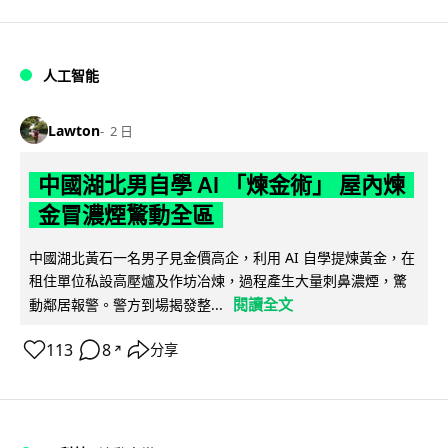
人工智能
Lawton
2 日
中國湖北男自學 AI 「煉金術」 屋內煉
金冒濃煙驚動全區
中國湖北黃石一名男子見金價高企，利用 AI 自學提煉黃金，在
租住單位私設高壓爐及作坊冶煉，過程產生大量刺鼻濃煙，驚
閱讀全文
動鄰居報警。警方到場揭發整...
113
8
分享
↗