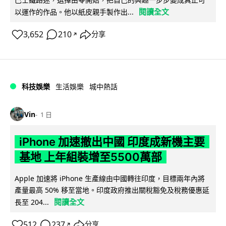
閱讀全文
以運作的作品。他以紙皮親手製作出...
3,652
210
分享
↗
科技娛樂
生活娛樂
城中熱話
Vin
1 日
iPhone 加速撤出中國 印度成新機主要
基地 上年組裝增至5500萬部
Apple 加速將 iPhone 生產線由中國轉往印度，目標兩年內將
產量最高 50% 移至當地。印度政府推出關稅豁免及稅務優惠延
閱讀全文
長至 204...
512
237
分享
↗