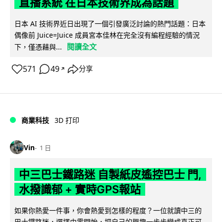
直播系統 在日本技術界成為話題
日本 AI 技術界近日出現了一個引發廣泛討論的熱門話題：日本
偶像前 Juice=Juice 成員宮本佳林在完全沒有編程經驗的情況
閱讀全文
下，僅憑藉與...
571
49
分享
↗
商業科技
3D 打印
Vin
1 日
中三巴士鐵路迷 自製紙皮遙控巴士 門,
水撥識郁 + 實時GPS報站
如果你熱愛一件事，你會熱愛到怎樣的程度？一位就讀中三的
巴士鐵路迷，選擇由零開始，把自己的興趣一步步變成真正可