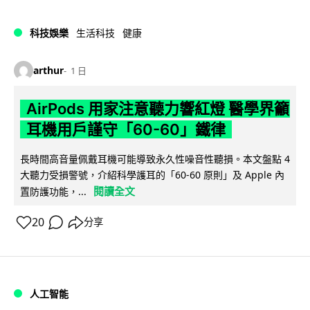
科技娛樂
生活科技
健康
arthur
1 日
AirPods 用家注意聽力響紅燈 醫學界籲
耳機用戶謹守「60-60」鐵律
長時間高音量佩戴耳機可能導致永久性噪音性聽損。本文盤點 4
大聽力受損警號，介紹科學護耳的「60-60 原則」及 Apple 內
閱讀全文
置防護功能，...
20
分享
人工智能