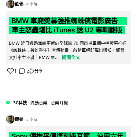
藍骨
4 小時
BMW 車廂熒幕強推蜘蛛俠電影廣告
車主怒轟堪比 iTunes 送 U2 專輯翻版
BMW 近日透過無線更新向全球逾 70 個市場車輛中控熒幕推送
《蜘蛛俠：英雄重生》宣傳動畫，啟動車輛即彈出通知，觸發
閱讀全文
大批車主不滿。BMW 早...
1
分享
3C科技
流動音樂
音樂耳機
藍骨
5 小時
Sony 傳推平價復刻版耳筒 沿用六年