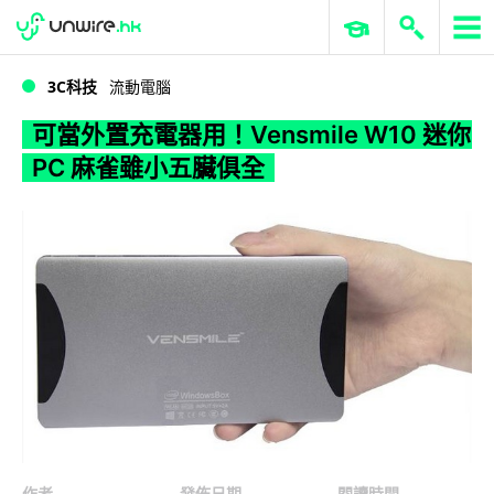
WWDC 2026
GenAI 與雲端科技專區
ERP 與商業 AI
可當外置充電器用！Vensmile W10 迷你 PC 麻雀雖小五臟俱全
3C科技
流動電腦
可當外置充電器用！Vensmile W10 迷你
PC 麻雀雖小五臟俱全
作者
發佈日期
閱讀時間