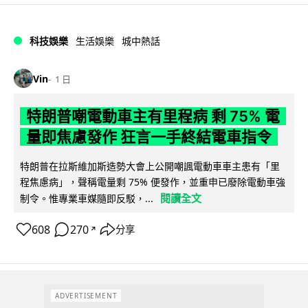
科技娛樂
生活娛樂
城中熱話
Vin
1 日
特朗普嘲電動車主有里程病 剩 75% 電
量即焦慮發作 狂言一手終結電車指令
特朗普在拉斯維加斯造勢大會上公開嘲諷電動車車主患有「里
程焦慮病」，聲稱電量剩 75% 便發作，並重申已廢除電動車強
閱讀全文
制令。惟專業車媒隨即反駁，...
608
270
分享
↗
ADVERTISEMENT