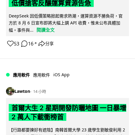
低價搶客反釀運算資源告急
DeepSeek 因低價策略掀起需求熱潮，運算資源不勝負荷，官
方於 8 月 6 日宣布即將大幅上調 API 收費，惟未公布具體加
閱讀全文
幅。事件與...
53
16
分享
↗
iOS App
應用軟件
應用軟件
Lawton
14 小時
首爾大生 2 星期開發防曬地圖 一日暴增
2 萬人下載衝榜首
【行路都要揀好有遮陰】南韓首爾大學 23 歲學生劉敏俊利用 2