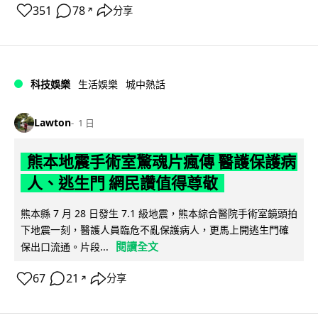
351
78
分享
↗
科技娛樂
生活娛樂
城中熱話
Lawton
1 日
熊本地震手術室驚魂片瘋傳 醫護保護病
人、逃生門 網民讚值得尊敬
熊本縣 7 月 28 日發生 7.1 級地震，熊本綜合醫院手術室鏡頭拍
下地震一刻，醫護人員臨危不亂保護病人，更馬上開逃生門確
閱讀全文
保出口流通。片段...
67
21
分享
↗