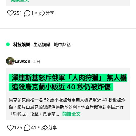
251
1
分享
↗
科技娛樂
生活娛樂
城中熱話
Lawton
2 日
澤連斯基怒斥俄軍「人肉狩獵」 無人機
追殺烏克蘭小販近 40 秒仍被炸傷
烏克蘭克爾松一名 52 歲小販被俄軍無人機追擊近 40 秒後被炸
傷，影片由烏克蘭總統澤連斯基公開。他直斥俄軍對平民進行
閱讀全文
「狩獵式」攻擊，烏克蘭...
126
41
分享
↗