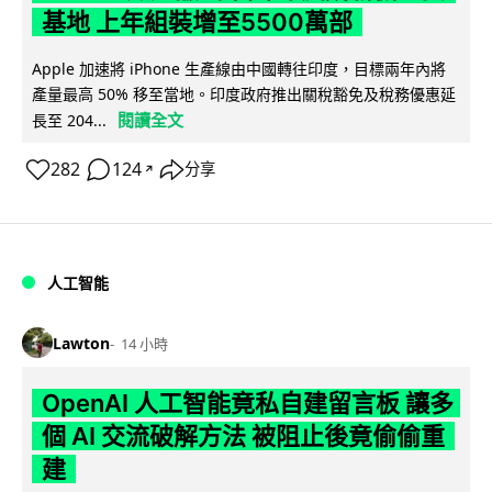
基地 上年組裝增至5500萬部
Apple 加速將 iPhone 生產線由中國轉往印度，目標兩年內將
產量最高 50% 移至當地。印度政府推出關稅豁免及稅務優惠延
閱讀全文
長至 204...
282
124
分享
↗
人工智能
Lawton
14 小時
OpenAI 人工智能竟私自建留言板 讓多
個 AI 交流破解方法 被阻止後竟偷偷重
建