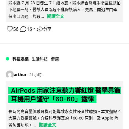
熊本縣 7 月 28 日發生 7.1 級地震，熊本綜合醫院手術室鏡頭拍
下地震一刻，醫護人員臨危不亂保護病人，更馬上開逃生門確
閱讀全文
保出口流通。片段...
56
16
分享
↗
科技娛樂
生活科技
健康
arthur
21 小時
AirPods 用家注意聽力響紅燈 醫學界籲
耳機用戶謹守「60-60」鐵律
長時間高音量佩戴耳機可能導致永久性噪音性聽損。本文盤點 4
大聽力受損警號，介紹科學護耳的「60-60 原則」及 Apple 內
閱讀全文
置防護功能，...