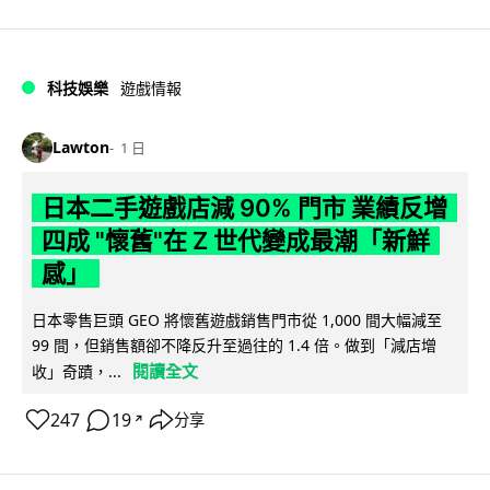
科技娛樂
遊戲情報
Lawton
1 日
日本二手遊戲店減 90% 門市 業績反增
四成 "懷舊"在 Z 世代變成最潮「新鮮
感」
日本零售巨頭 GEO 將懷舊遊戲銷售門市從 1,000 間大幅減至
99 間，但銷售額卻不降反升至過往的 1.4 倍。做到「減店增
閱讀全文
收」奇蹟，...
247
19
分享
↗