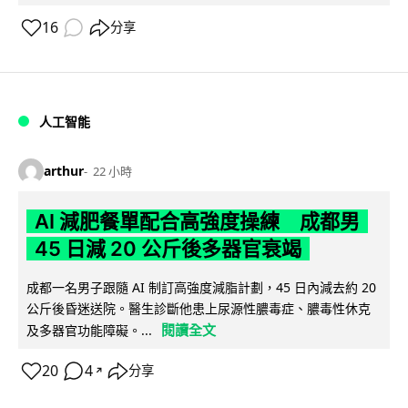
16
分享
人工智能
arthur
22 小時
AI 減肥餐單配合高強度操練 成都男
45 日減 20 公斤後多器官衰竭
成都一名男子跟隨 AI 制訂高強度減脂計劃，45 日內減去約 20
公斤後昏迷送院。醫生診斷他患上尿源性膿毒症、膿毒性休克
閱讀全文
及多器官功能障礙。...
20
4
分享
↗