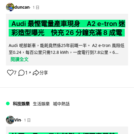
duncan
1 日
Audi 最慳電量產車現身 A2 e-tron 迷
彩造型曝光 快充 26 分鐘充滿 8 成電
Audi 呢部新車，能耗竟然係25年前嘅一半。 A2 e-tron 風阻低
至0.24，每百公里只需12.8 kWh，一度電行到7.8公里。6...
閱讀全文
7
1
分享
↗
科技娛樂
生活娛樂
城中熱話
Vin
1 日