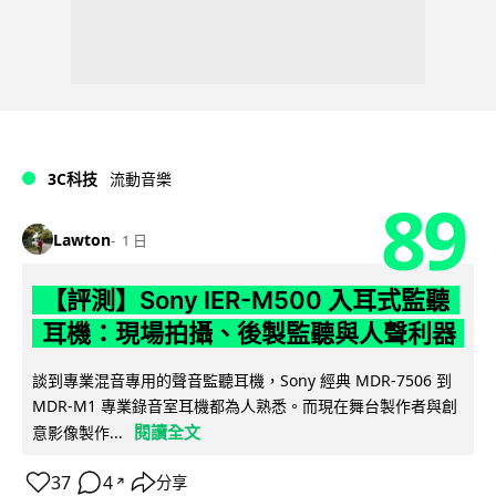
3C科技
流動音樂
89
Lawton
1 日
【評測】Sony IER-M500 入耳式監聽
耳機：現場拍攝、後製監聽與人聲利器
談到專業混音專用的聲音監聽耳機，Sony 經典 MDR-7506 到
MDR-M1 專業錄音室耳機都為人熟悉。而現在舞台製作者與創
閱讀全文
意影像製作...
37
4
分享
↗