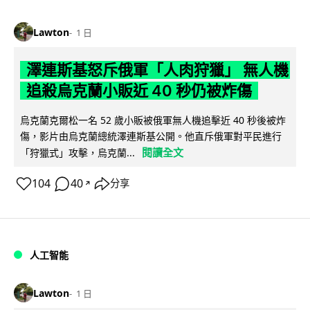
Lawton
1 日
澤連斯基怒斥俄軍「人肉狩獵」 無人機
追殺烏克蘭小販近 40 秒仍被炸傷
烏克蘭克爾松一名 52 歲小販被俄軍無人機追擊近 40 秒後被炸
傷，影片由烏克蘭總統澤連斯基公開。他直斥俄軍對平民進行
閱讀全文
「狩獵式」攻擊，烏克蘭...
104
40
分享
↗
人工智能
Lawton
1 日