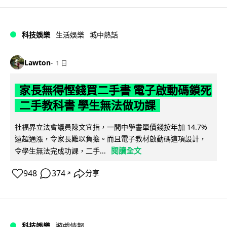
科技娛樂
生活娛樂
城中熱話
Lawton
1 日
家長無得慳錢買二手書 電子啟動碼鎖死
二手教科書 學生無法做功課
社福界立法會議員陳文宜指，一間中學書單價錢按年加 14.7%
遠超通漲，令家長難以負擔。而且電子教材啟動碼這項設計，
閱讀全文
令學生無法完成功課，二手...
948
374
分享
↗
科技娛樂
遊戲情報