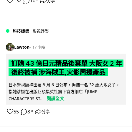
132
10
分享
↗
科技娛樂
影視娛樂
Lawton
17 小時
訂購 43 億日元精品後棄單 大阪女 2 年
後終被捕 涉海賊王,火影周邊產品
日本警視廳神田署 8 月 6 日公布，拘捕一名 32 歲大阪女子，
指她涉嫌在出版巨頭集英社旗下官方網店「JUMP
閱讀全文
CHARACTERS ST...
55
8
分享
↗