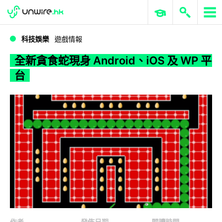
WWDC 2026
GenAI 與雲端科技專區
ERP 與商業 AI
全新貪食蛇現身 Android、iOS 及 WP 平台
科技娛樂
遊戲情報
全新貪食蛇現身 Android、iOS 及 WP 平
台
作者
發佈日期
閱讀時間