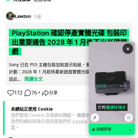
Lawton
1 日
PlayStation 確認停產實體光碟 包裝印
出重要通告 2028 年 1 月後不出光碟遊
×
戲
Sony 已在 PS5 主機包裝加貼提示貼紙，重申官方 7 月已公布
計劃：2028 年 1 月起停產新遊戲實體光碟。分析師預期 PS6
閱讀全文
因此...
172
76
分享
↗
本網站正使用 Cookie
我們使用 Cookie 改善網站體驗。 繼續使用
🎵
⛶
我們的網站即表示您同意我們的
Cookie 政
人工智能
策
。
📖 詳細評測
→