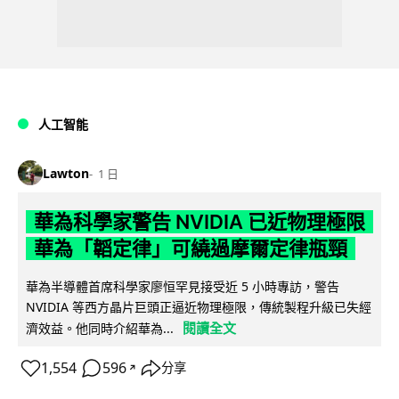
人工智能
Lawton
1 日
華為科學家警告 NVIDIA 已近物理極限
華為「韜定律」可繞過摩爾定律瓶頸
華為半導體首席科學家廖恒罕見接受近 5 小時專訪，警告
NVIDIA 等西方晶片巨頭正逼近物理極限，傳統製程升級已失經
閱讀全文
濟效益。他同時介紹華為...
1,554
596
分享
↗