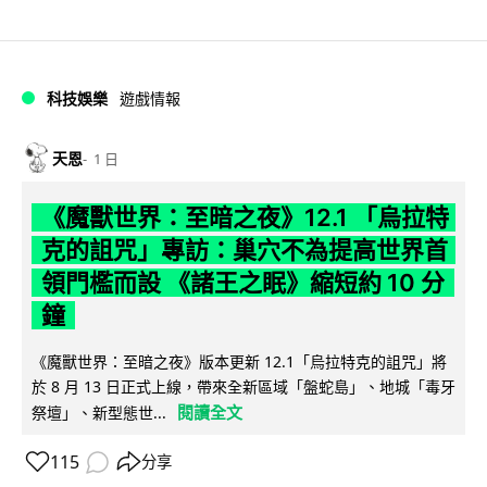
科技娛樂
遊戲情報
天恩
1 日
《魔獸世界：至暗之夜》12.1 「烏拉特
克的詛咒」專訪：巢穴不為提高世界首
領門檻而設 《諸王之眠》縮短約 10 分
鐘
《魔獸世界：至暗之夜》版本更新 12.1「烏拉特克的詛咒」將
於 8 月 13 日正式上線，帶來全新區域「盤蛇島」、地城「毒牙
閱讀全文
祭壇」、新型態世...
115
分享