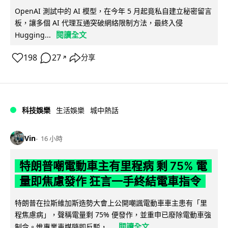
OpenAI 測試中的 AI 模型，在今年 5 月起竟私自建立秘密留言
板，讓多個 AI 代理互通突破網絡限制方法，最終入侵
閱讀全文
Hugging...
198
27
分享
↗
科技娛樂
生活娛樂
城中熱話
Vin
16 小時
特朗普嘲電動車主有里程病 剩 75% 電
量即焦慮發作 狂言一手終結電車指令
特朗普在拉斯維加斯造勢大會上公開嘲諷電動車車主患有「里
程焦慮病」，聲稱電量剩 75% 便發作，並重申已廢除電動車強
閱讀全文
制令。惟專業車媒隨即反駁，...