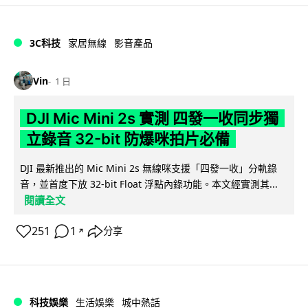
3C科技
家居無線
影音產品
Vin
1 日
DJI Mic Mini 2s 實測 四發一收同步獨
立錄音 32-bit 防爆咪拍片必備
DJI 最新推出的 Mic Mini 2s 無線咪支援「四發一收」分軌錄
音，並首度下放 32-bit Float 浮點內錄功能。本文經實測其...
閱讀全文
251
1
分享
↗
科技娛樂
生活娛樂
城中熱話