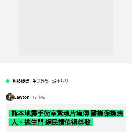
科技娛樂
生活娛樂
城中熱話
Lawton
18 小時
熊本地震手術室驚魂片瘋傳 醫護保護病
人、逃生門 網民讚值得尊敬