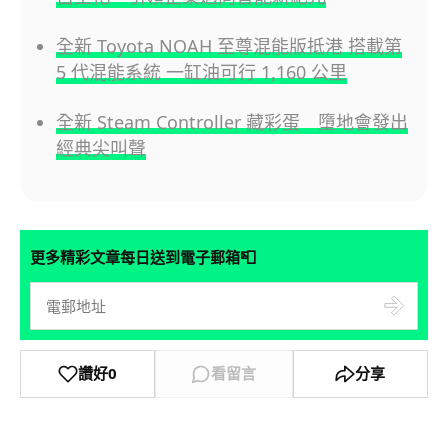
全新 Toyota NOAH 至尊混能版抵港 搭載第
5 代混能系統 一缸油可行 1,160 公里
全新 Steam Controller 藏彩蛋 墮地會發出
經典尖叫聲
📮
更多精彩文章每日送到電子郵箱
讚好
0
看留言
分享