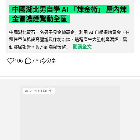
中國湖北男自學 AI 「煉金術」 屋內煉
金冒濃煙驚動全區
中國湖北黃石一名男子見金價高企，利用 AI 自學提煉黃金，在
租住單位私設高壓爐及作坊冶煉，過程產生大量刺鼻濃煙，驚
閱讀全文
動鄰居報警。警方到場揭發整...
106
7
分享
↗
ADVERTISEMENT