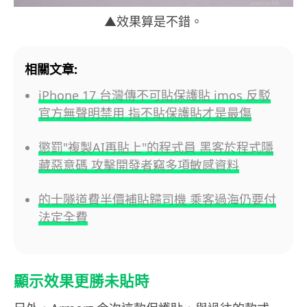
▲效果算是不錯。
相關文章:
iPhone 17 台灣傳不可貼保護貼 imos 反駁
官方無聲明禁用 指不貼保護貼才是最傷
懲罰"複製AI再貼上"的程式員 黑客於程式隱
藏惡意碼 攻擊開發者竊多項敏感資料
的士隧道費半價補貼歸司機 乘客過海仍要付
法定全費
顯示效果更勝未貼時