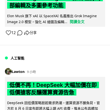
部編輯及多圖參考功能
Elon Musk 旗下 xAI 以 SpaceXAI 名義推出 Grok Imagine
閱讀全文
Image 2.0 模型，強化 AI 繪圖及編輯...
12
分享
人工智能
Lawton
9 小時
低價不再！DeepSeek 大幅加價在即
低價搶客反釀運算資源告急
DeepSeek 因低價策略掀起需求熱潮，運算資源不勝負荷，官
方於 8 月 6 日宣布即將大幅上調 API 收費，惟未公布具體加