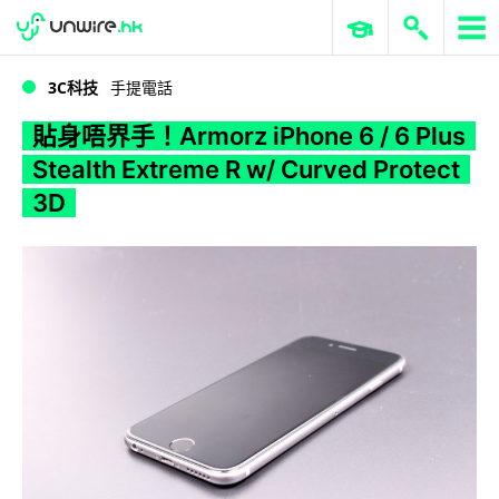
WWDC 2026
GenAI 與雲端科技專區
ERP 與商業 AI
貼身唔界手！Armorz iPhone 6 / 6 Plus Stealth Extreme R w/ Curved Protect 3D
3C科技
手提電話
貼身唔界手！Armorz iPhone 6 / 6 Plus
Stealth Extreme R w/ Curved Protect
3D