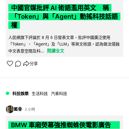
中國官媒批評 AI 術語濫用英文 稱
「Token」與「Agent」動搖科技話語
權
人民網旗下評論於 8 月 6 日發表文章，批評中國廣泛使用
「Token」、「Agent」及「LLM」等英文術語，認為做法侵蝕
閱讀全文
中文表意空間及科...
分享
科技娛樂
生活科技
汽車科技
藍骨
2 小時
BMW 車廂熒幕強推蜘蛛俠電影廣告