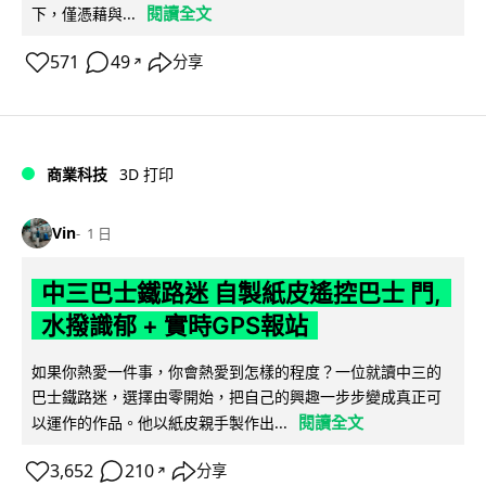
閱讀全文
下，僅憑藉與...
571
49
分享
↗
商業科技
3D 打印
Vin
1 日
中三巴士鐵路迷 自製紙皮遙控巴士 門,
水撥識郁 + 實時GPS報站
如果你熱愛一件事，你會熱愛到怎樣的程度？一位就讀中三的
巴士鐵路迷，選擇由零開始，把自己的興趣一步步變成真正可
閱讀全文
以運作的作品。他以紙皮親手製作出...
3,652
210
分享
↗