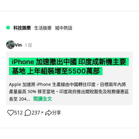
科技娛樂
生活娛樂
城中熱話
Vin
1 日
iPhone 加速撤出中國 印度成新機主要
基地 上年組裝增至5500萬部
Apple 加速將 iPhone 生產線由中國轉往印度，目標兩年內將
產量最高 50% 移至當地。印度政府推出關稅豁免及稅務優惠延
閱讀全文
長至 204...
512
237
分享
↗