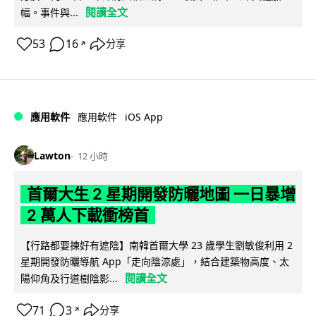
閱讀全文
幅。事件與...
53
16
分享
↗
iOS App
應用軟件
應用軟件
Lawton
12 小時
首爾大生 2 星期開發防曬地圖 一日暴增
2 萬人下載衝榜首
【行路都要揀好有遮陰】南韓首爾大學 23 歲學生劉敏俊利用 2
星期開發防曬導航 App「走向陰涼處」，結合建築物高度、太
閱讀全文
陽仰角及行道樹陰影...
71
3
分享
↗