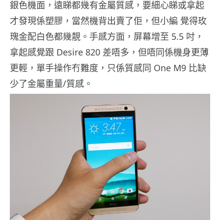
銀色機面，遠睇都幾有金屬質感，要細心睇或拿起
才發現係塑膠，當然機背出賣了佢，但小編 覺得玫
瑰金配白色都幾靚。手感方面，屏幕增至 5.5 吋，
拿起感覺跟 Desire 820 差唔多，但唔同係機身更薄
更輕，單手操作冇難度，只係質感同 One M9 比缺
少了金屬重量/質感。