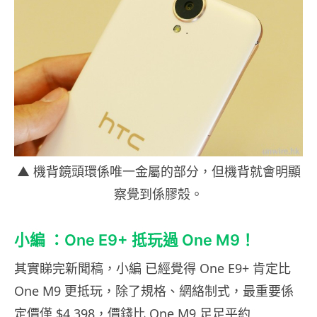
▲ 機背鏡頭環係唯一金屬的部分，但機背就會明顯
察覺到係膠殼。
小編 ：One E9+ 抵玩過 One M9！
其實睇完新聞稿，小編 已經覺得 One E9+ 肯定比
One M9 更抵玩，除了規格、網絡制式，最重要係
定價僅 $4,398，價錢比 One M9 足足平約