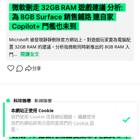
微軟刪走 32GB RAM 遊戲建議 分析:
為 8GB Surface 銷售鋪路 連自家
Copilot+ 門檻也未到
Microsoft 被發現靜靜刪除官方網站上，對遊戲玩家要為電腦配
置 32GB RAM 的建議。分析指微軟同時新推出的 8GB RAM 入
閱讀全文
門...
分享
科技娛樂
影視娛樂
本網站正使用 Cookie
我們使用 Cookie 改善網站體驗。 繼續使用
Lawton
2 小時
我們的網站即表示您同意我們的
Cookie 政
策
。
訂購 43 億日元精品後棄單 大阪女 2 年