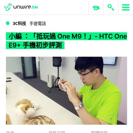
WWDC 2026
GenAI 與雲端科技專區
ERP 與商業 AI
小編 ：「抵玩過 One M9！」- HTC One E9+ 手機初步評測
3C科技
手提電話
小編 ：「抵玩過 One M9！」- HTC One
E9+ 手機初步評測
作者
發佈日期
閱讀時間