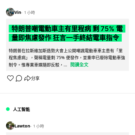
Vin
1 小時
特朗普嘲電動車主有里程病 剩 75% 電
量即焦慮發作 狂言一手終結電車指令
特朗普在拉斯維加斯造勢大會上公開嘲諷電動車車主患有「里
程焦慮病」，聲稱電量剩 75% 便發作，並重申已廢除電動車強
閱讀全文
制令。惟專業車媒隨即反駁，...
分享
人工智能
Lawton
1 小時