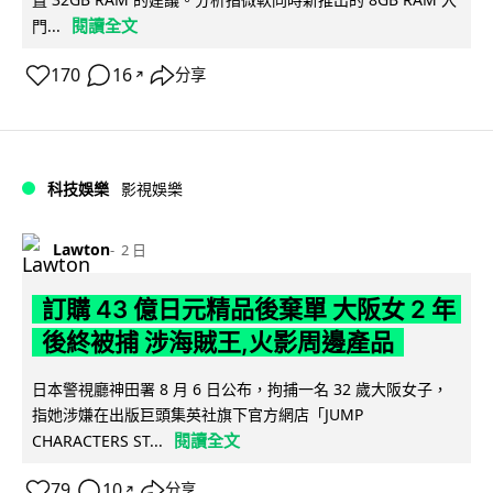
閱讀全文
門...
170
16
分享
↗
科技娛樂
影視娛樂
Lawton
2 日
訂購 43 億日元精品後棄單 大阪女 2 年
後終被捕 涉海賊王,火影周邊產品
日本警視廳神田署 8 月 6 日公布，拘捕一名 32 歲大阪女子，
指她涉嫌在出版巨頭集英社旗下官方網店「JUMP
閱讀全文
CHARACTERS ST...
79
10
分享
↗