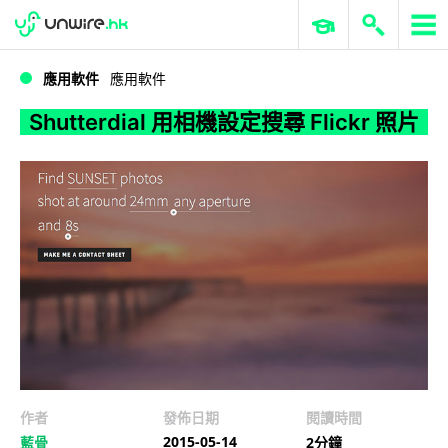
WWDC 2026
GenAI 與雲端科技專區
ERP 與商業 AI
Shutterdial 用相機設定搜尋 Flickr 照片
應用軟件
應用軟件
Shutterdial 用相機設定搜尋 Flickr 照片
作者
發佈日期
閱讀時間
2015-05-14
藍骨
2分鐘