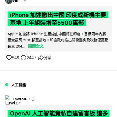
Vin
1 日
iPhone 加速撤出中國 印度成新機主要
基地 上年組裝增至5500萬部
Apple 加速將 iPhone 生產線由中國轉往印度，目標兩年內將
產量最高 50% 移至當地。印度政府推出關稅豁免及稅務優惠延
閱讀全文
長至 204...
548
244
分享
↗
人工智能
Lawton
1 日
OpenAI 人工智能竟私自建留言板 讓多