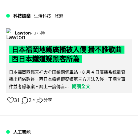
科技娛樂
生活科技
旅遊
Lawton
3 小時
日本福岡地鐵廣播被入侵 播不雅歌曲
西日本鐵道疑黑客所為
日本福岡西鐵天神大牟田線兩個車站，8 月 4 日廣播系統離奇
播出粗俗歌聲，西日本鐵道懷疑遭第三方非法入侵，正調查事
閱讀全文
件並考慮報案。網上一度傳言...
31
2
分享
↗
人工智能