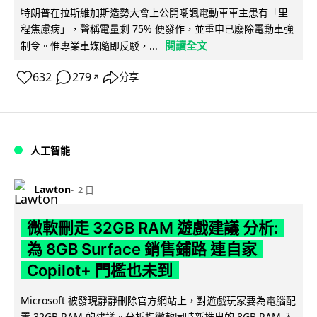
特朗普在拉斯維加斯造勢大會上公開嘲諷電動車車主患有「里
程焦慮病」，聲稱電量剩 75% 便發作，並重申已廢除電動車強
閱讀全文
制令。惟專業車媒隨即反駁，...
632
279
分享
↗
人工智能
Lawton
2 日
微軟刪走 32GB RAM 遊戲建議 分析:
為 8GB Surface 銷售鋪路 連自家
Copilot+ 門檻也未到
Microsoft 被發現靜靜刪除官方網站上，對遊戲玩家要為電腦配
置 32GB RAM 的建議。分析指微軟同時新推出的 8GB RAM 入