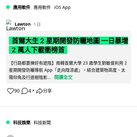
iOS App
應用軟件
應用軟件
Lawton
1 日
首爾大生 2 星期開發防曬地圖 一日暴增
2 萬人下載衝榜首
【行路都要揀好有遮陰】南韓首爾大學 23 歲學生劉敏俊利用 2
星期開發防曬導航 App「走向陰涼處」，結合建築物高度、太
閱讀全文
陽仰角及行道樹陰影...
90
4
分享
↗
科技娛樂
科技新聞