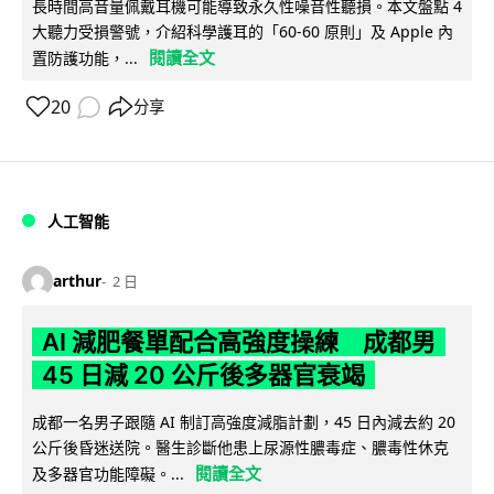
長時間高音量佩戴耳機可能導致永久性噪音性聽損。本文盤點 4
大聽力受損警號，介紹科學護耳的「60-60 原則」及 Apple 內
閱讀全文
置防護功能，...
20
分享
人工智能
arthur
2 日
AI 減肥餐單配合高強度操練 成都男
45 日減 20 公斤後多器官衰竭
成都一名男子跟隨 AI 制訂高強度減脂計劃，45 日內減去約 20
公斤後昏迷送院。醫生診斷他患上尿源性膿毒症、膿毒性休克
閱讀全文
及多器官功能障礙。...