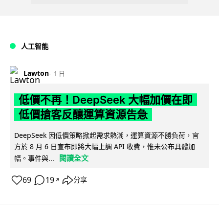
人工智能
Lawton
1 日
低價不再！DeepSeek 大幅加價在即
低價搶客反釀運算資源告急
DeepSeek 因低價策略掀起需求熱潮，運算資源不勝負荷，官
方於 8 月 6 日宣布即將大幅上調 API 收費，惟未公布具體加
閱讀全文
幅。事件與...
69
19
分享
↗