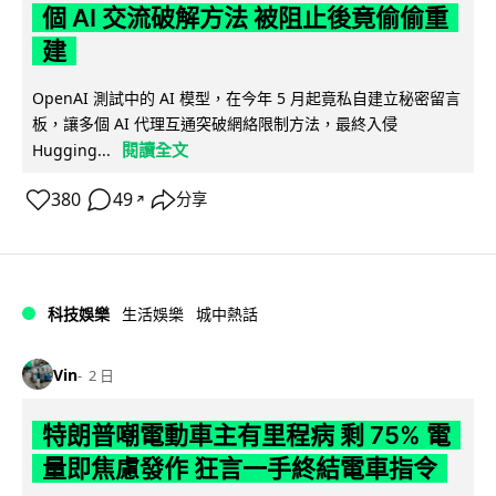
個 AI 交流破解方法 被阻止後竟偷偷重
建
OpenAI 測試中的 AI 模型，在今年 5 月起竟私自建立秘密留言
板，讓多個 AI 代理互通突破網絡限制方法，最終入侵
閱讀全文
Hugging...
380
49
分享
↗
科技娛樂
生活娛樂
城中熱話
Vin
2 日
特朗普嘲電動車主有里程病 剩 75% 電
量即焦慮發作 狂言一手終結電車指令