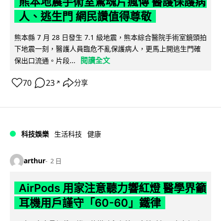
熊本地震手術室驚魂片瘋傳 醫護保護病
人、逃生門 網民讚值得尊敬
熊本縣 7 月 28 日發生 7.1 級地震，熊本綜合醫院手術室鏡頭拍
下地震一刻，醫護人員臨危不亂保護病人，更馬上開逃生門確
閱讀全文
保出口流通。片段...
70
23
分享
↗
科技娛樂
生活科技
健康
arthur
2 日
AirPods 用家注意聽力響紅燈 醫學界籲
耳機用戶謹守「60-60」鐵律