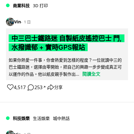
商業科技
3D 打印
Vin
1 日
中三巴士鐵路迷 自製紙皮遙控巴士 門,
水撥識郁 + 實時GPS報站
如果你熱愛一件事，你會熱愛到怎樣的程度？一位就讀中三的
巴士鐵路迷，選擇由零開始，把自己的興趣一步步變成真正可
閱讀全文
以運作的作品。他以紙皮親手製作出...
4,517
253
分享
↗
科技娛樂
生活娛樂
城中熱話