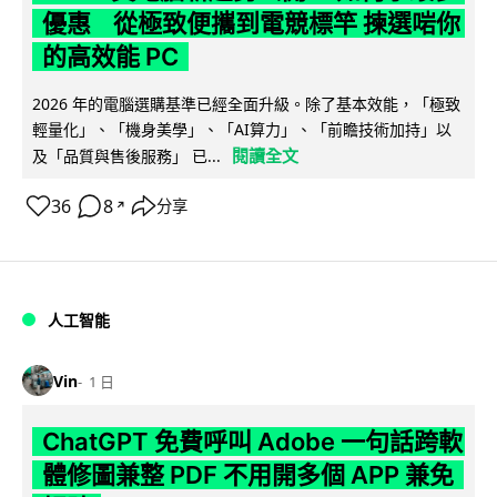
優惠 從極致便攜到電競標竿 揀選啱你
的高效能 PC
2026 年的電腦選購基準已經全面升級。除了基本效能，「極致
輕量化」、「機身美學」、「AI算力」、「前瞻技術加持」以
閱讀全文
及「品質與售後服務」 已...
36
8
分享
↗
人工智能
Vin
1 日
ChatGPT 免費呼叫 Adobe 一句話跨軟
體修圖兼整 PDF 不用開多個 APP 兼免