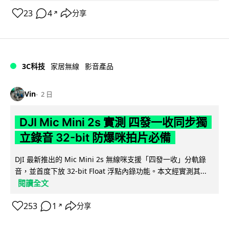
23
4
分享
↗
3C科技
家居無線
影音產品
Vin
2 日
DJI Mic Mini 2s 實測 四發一收同步獨
立錄音 32-bit 防爆咪拍片必備
DJI 最新推出的 Mic Mini 2s 無線咪支援「四發一收」分軌錄
音，並首度下放 32-bit Float 浮點內錄功能。本文經實測其...
閱讀全文
253
1
分享
↗