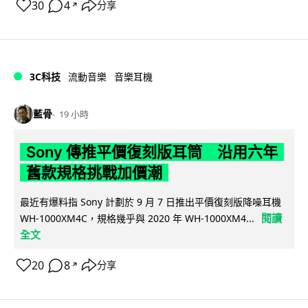
30
4
分享
↗
3C科技
流動音樂
音樂耳機
藍骨
19 小時
Sony 傳推平價復刻版耳筒 沿用六年
舊款規格挑戰加價潮
最近有爆料指 Sony 計劃於 9 月 7 日推出平價復刻版降噪耳機
閱讀
WH-1000XM4C，規格幾乎與 2020 年 WH-1000XM4...
全文
20
8
分享
↗