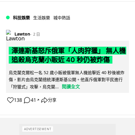
科技娛樂
生活娛樂
城中熱話
Lawton
2 日
澤連斯基怒斥俄軍「人肉狩獵」 無人機
追殺烏克蘭小販近 40 秒仍被炸傷
烏克蘭克爾松一名 52 歲小販被俄軍無人機追擊近 40 秒後被炸
傷，影片由烏克蘭總統澤連斯基公開。他直斥俄軍對平民進行
閱讀全文
「狩獵式」攻擊，烏克蘭...
138
41
分享
↗
ADVERTISEMENT