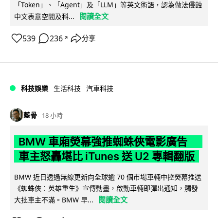
「Token」、「Agent」及「LLM」等英文術語，認為做法侵蝕
閱讀全文
中文表意空間及科...
539
236
分享
↗
科技娛樂
生活科技
汽車科技
藍骨
18 小時
BMW 車廂熒幕強推蜘蛛俠電影廣告
車主怒轟堪比 iTunes 送 U2 專輯翻版
BMW 近日透過無線更新向全球逾 70 個市場車輛中控熒幕推送
《蜘蛛俠：英雄重生》宣傳動畫，啟動車輛即彈出通知，觸發
閱讀全文
大批車主不滿。BMW 早...