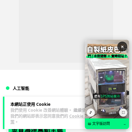
×
人工智能
本網站正使用 Cookie
Lawton
2 日
我們使用 Cookie 改善網站體驗。 繼續使用
🎵
⛶
我們的網站即表示您同意我們的
Cookie 政
中國湖北男自學 AI 「煉金術」 屋內煉
策
。
📖 文字版訪問
→
金冒濃煙驚動全區