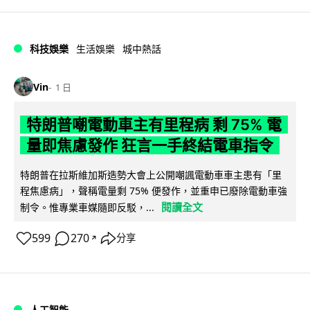
科技娛樂
生活娛樂
城中熱話
Vin
1 日
特朗普嘲電動車主有里程病 剩 75% 電
量即焦慮發作 狂言一手終結電車指令
特朗普在拉斯維加斯造勢大會上公開嘲諷電動車車主患有「里
程焦慮病」，聲稱電量剩 75% 便發作，並重申已廢除電動車強
閱讀全文
制令。惟專業車媒隨即反駁，...
599
270
分享
↗
人工智能