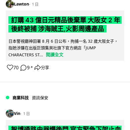
Lawton
1 日
訂購 43 億日元精品後棄單 大阪女 2 年
後終被捕 涉海賊王,火影周邊產品
日本警視廳神田署 8 月 6 日公布，拘捕一名 32 歲大阪女子，
指她涉嫌在出版巨頭集英社旗下官方網店「JUMP
閱讀全文
CHARACTERS ST...
70
9
分享
↗
商業科技
資訊保安
Vin
1 日
智博通路由器爆後門 官方緊急下架止血