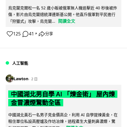
烏克蘭克爾松一名 52 歲小販被俄軍無人機追擊近 40 秒後被炸
傷，影片由烏克蘭總統澤連斯基公開。他直斥俄軍對平民進行
閱讀全文
「狩獵式」攻擊，烏克蘭...
125
41
分享
↗
人工智能
Lawton
2 日
中國湖北男自學 AI 「煉金術」 屋內煉
金冒濃煙驚動全區
中國湖北黃石一名男子見金價高企，利用 AI 自學提煉黃金，在
租住單位私設高壓爐及作坊冶煉，過程產生大量刺鼻濃煙，驚