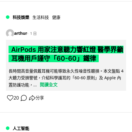
科技娛樂
生活科技
健康
arthur
1 日
AirPods 用家注意聽力響紅燈 醫學界籲
耳機用戶謹守「60-60」鐵律
長時間高音量佩戴耳機可能導致永久性噪音性聽損。本文盤點 4
大聽力受損警號，介紹科學護耳的「60-60 原則」及 Apple 內
閱讀全文
置防護功能，...
20
分享
人工智能