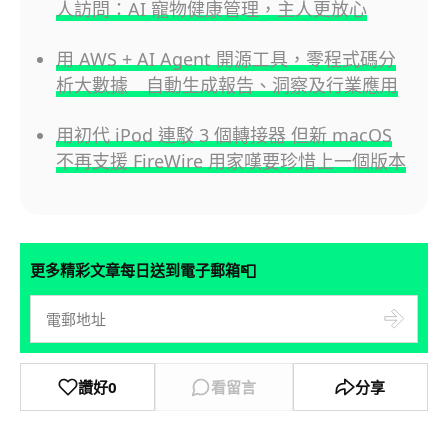
人訪問：AI 寵物健康管理，主人更放心
用 AWS + AI Agent 開源工具，零程式碼分
析大數據 自動生成報告、洞察及行業應用
用初代 iPod 連駁 3 個轉接器 但新 macOS
不再支援 FireWire 用家嘆要珍惜上一個版本
📮
更多精彩文章每日送到電子郵箱
讚好
0
看留言
分享