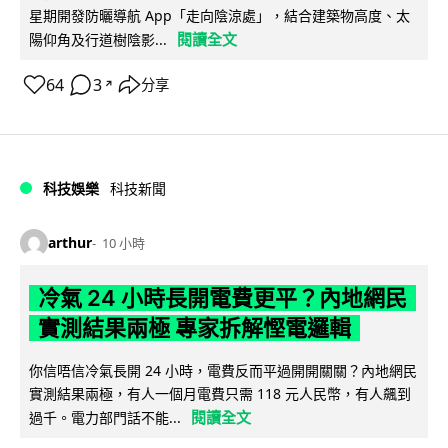
星期開發防曬導航 App「走向陰涼處」，結合建築物高度、太
閱讀全文
陽仰角及行道樹陰影...
64
3
分享
↗
科技娛樂
科技新聞
arthur
10 小時
冷氣 24 小時長開電費更平？內地網民
實測結果兩極 專家拆解慳電邏輯
你信唔信冷氣長開 24 小時，電費反而平過開開關關？內地網民
實測結果兩極，有人一個月電費只需 118 元人民幣，有人飆到
閱讀全文
過千。電力部門話不能...