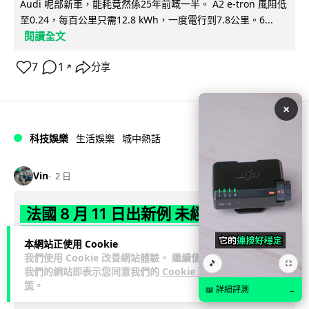
Audi 呢部新車，能耗竟然係25年前嘅一半。 A2 e-tron 風阻低
至0.24，每百公里只需12.8 kWh，一度電行到7.8公里。6...
閱讀全文
7
1
分享
↗
×
科技娛樂
生活娛樂
城中熱話
Vin
2 日
法國 8 月 11 日出新例 未經同意嚴禁
Cold Call 違規企業最高罰 345 萬
本網站正使用 Cookie
我們使用 Cookie 改善網站體驗。 繼續使用
法國將於 8 月 11 日起實施新例，全面禁止企業未經消費者同意
🎵
⛶
我們的網站即表示您同意我們的
Cookie 政
致電推銷，由「opt-out」拒接登記制轉為「opt-in」先徵同意
策
。
📖 詳細評測
→
閱讀全文
機制。違...