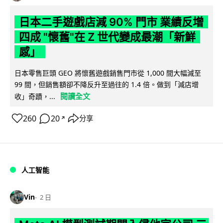
日本二手遊戲店減 90% 門市 業績反增
四成 "懷舊"在 Z 世代變成最潮「新鮮
感」
日本零售巨頭 GEO 將懷舊遊戲銷售門市從 1,000 間大幅減至
99 間，但銷售額卻不降反升至過往的 1.4 倍。做到「減店增
閱讀全文
收」奇蹟，...
260
20
分享
↗
人工智能
Vin
2 日