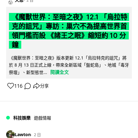
2 日
《魔獸世界：至暗之夜》12.1 「烏拉特
克的詛咒」專訪：巢穴不為提高世界首
領門檻而設 《諸王之眠》縮短約 10 分
鐘
《魔獸世界：至暗之夜》版本更新 12.1「烏拉特克的詛咒」將
於 8 月 13 日正式上線，帶來全新區域「盤蛇島」、地城「毒牙
閱讀全文
祭壇」、新型態世...
116
分享
科技娛樂
遊戲情報
Lawton
2 日