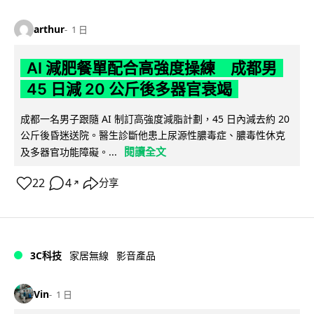
arthur
1 日
AI 減肥餐單配合高強度操練 成都男
45 日減 20 公斤後多器官衰竭
成都一名男子跟隨 AI 制訂高強度減脂計劃，45 日內減去約 20
公斤後昏迷送院。醫生診斷他患上尿源性膿毒症、膿毒性休克
閱讀全文
及多器官功能障礙。...
22
4
分享
↗
3C科技
家居無線
影音產品
Vin
1 日