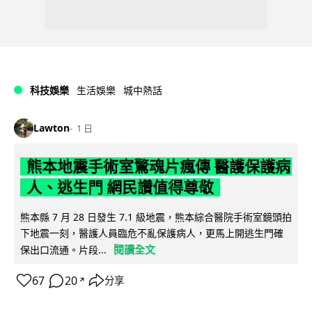
科技娛樂
生活娛樂
城中熱話
Lawton
1 日
熊本地震手術室驚魂片瘋傳 醫護保護病
人、逃生門 網民讚值得尊敬
熊本縣 7 月 28 日發生 7.1 級地震，熊本綜合醫院手術室鏡頭拍
下地震一刻，醫護人員臨危不亂保護病人，更馬上開逃生門確
閱讀全文
保出口流通。片段...
67
20
分享
↗