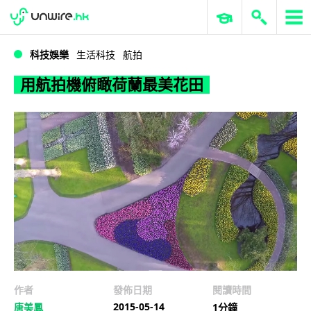
WWDC 2026
GenAI 與雲端科技專區
ERP 與商業 AI
用航拍機俯瞰荷蘭最美花田
科技娛樂
生活科技
航拍
用航拍機俯瞰荷蘭最美花田
作者
發佈日期
閱讀時間
2015-05-14
唐美鳳
1分鐘