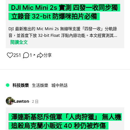
DJI Mic Mini 2s 實測 四發一收同步獨
立錄音 32-bit 防爆咪拍片必備
DJI 最新推出的 Mic Mini 2s 無線咪支援「四發一收」分軌錄
音，並首度下放 32-bit Float 浮點內錄功能。本文經實測其...
閱讀全文
251
1
分享
↗
科技娛樂
生活娛樂
城中熱話
Lawton
2 日
澤連斯基怒斥俄軍「人肉狩獵」 無人機
追殺烏克蘭小販近 40 秒仍被炸傷