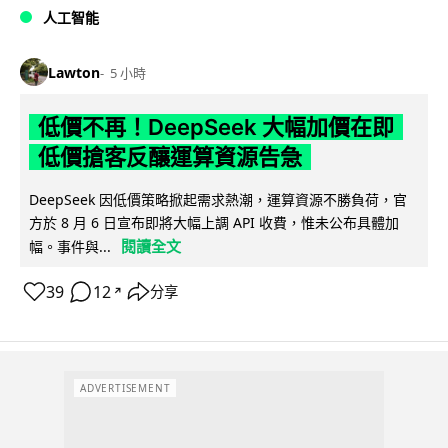
人工智能
Lawton
5 小時
低價不再！DeepSeek 大幅加價在即
低價搶客反釀運算資源告急
DeepSeek 因低價策略掀起需求熱潮，運算資源不勝負荷，官
方於 8 月 6 日宣布即將大幅上調 API 收費，惟未公布具體加
閱讀全文
幅。事件與...
39
12
分享
↗
ADVERTISEMENT