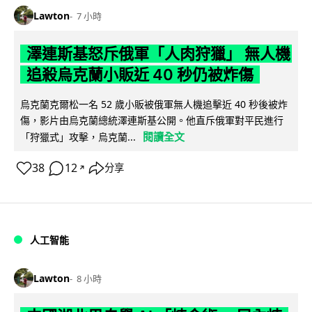
Lawton
7 小時
澤連斯基怒斥俄軍「人肉狩獵」 無人機
追殺烏克蘭小販近 40 秒仍被炸傷
烏克蘭克爾松一名 52 歲小販被俄軍無人機追擊近 40 秒後被炸
傷，影片由烏克蘭總統澤連斯基公開。他直斥俄軍對平民進行
閱讀全文
「狩獵式」攻擊，烏克蘭...
38
12
分享
↗
人工智能
Lawton
8 小時