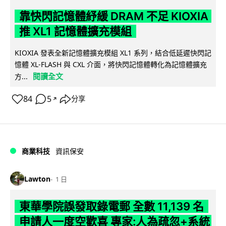
靠快閃記憶體紓緩 DRAM 不足 KIOXIA
推 XL1 記憶體擴充模組
KIOXIA 發表全新記憶體擴充模組 XL1 系列，結合低延遲快閃記
憶體 XL-FLASH 與 CXL 介面，將快閃記憶體轉化為記憶體擴充
閱讀全文
方...
84
5
分享
↗
商業科技
資訊保安
Lawton
1 日
東華學院誤發取錄電郵 全數 11,139 名
申請人一度空歡喜 專家:人為疏忽+系統