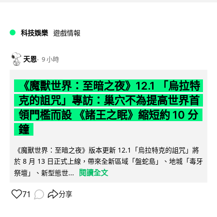
科技娛樂
遊戲情報
天恩
9 小時
《魔獸世界：至暗之夜》12.1 「烏拉特
克的詛咒」專訪：巢穴不為提高世界首
領門檻而設 《諸王之眠》縮短約 10 分
鐘
《魔獸世界：至暗之夜》版本更新 12.1「烏拉特克的詛咒」將
於 8 月 13 日正式上線，帶來全新區域「盤蛇島」、地城「毒牙
閱讀全文
祭壇」、新型態世...
71
分享