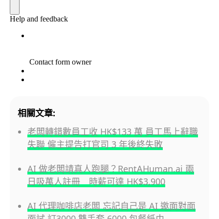
相關文章:
老闆轉錯數員工收 HK$133 萬 員工馬上辭職
失聯 僱主提告打官司 3 年後終失敗
AI 做老闆請真人跑腿？RentAHuman.ai 兩
日吸萬人註冊 時薪可達 HK$3,900
AI 代理咖啡店老闆 忘記自己是 AI 邀面對面
面試 訂3000 雙手套 6000 包餐紙巾