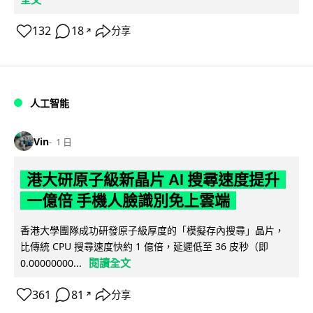
132
18
分享
↗
人工智能
Vin
1 日
港大研原子級新晶片 AI 搜尋速度提升
一億倍 手機人臉識別免上雲端
香港大學團隊成功研發原子級厚度的「模擬存內搜尋」晶片，
比傳統 CPU 搜尋速度快約 1 億倍，延遲低至 36 皮秒（即
閱讀全文
0.00000000...
361
81
分享
↗