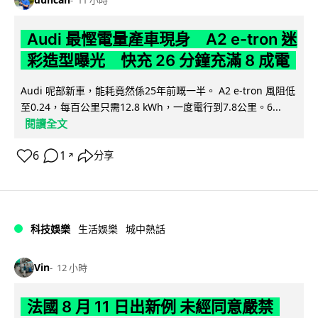
11 小時
Audi 最慳電量產車現身 A2 e-tron 迷
彩造型曝光 快充 26 分鐘充滿 8 成電
Audi 呢部新車，能耗竟然係25年前嘅一半。 A2 e-tron 風阻低
至0.24，每百公里只需12.8 kWh，一度電行到7.8公里。6...
閱讀全文
6
1
分享
↗
科技娛樂
生活娛樂
城中熱話
Vin
12 小時
法國 8 月 11 日出新例 未經同意嚴禁