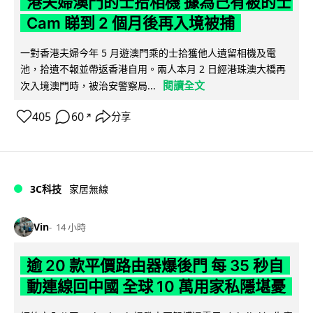
港夫婦澳門的士拾相機 據為己有被的士
Cam 睇到 2 個月後再入境被捕
一對香港夫婦今年 5 月遊澳門乘的士拾獲他人遺留相機及電
池，拾遺不報並帶返香港自用。兩人本月 2 日經港珠澳大橋再
閱讀全文
次入境澳門時，被治安警察局...
405
60
分享
↗
3C科技
家居無線
Vin
14 小時
逾 20 款平價路由器爆後門 每 35 秒自
動連線回中國 全球 10 萬用家私隱堪憂