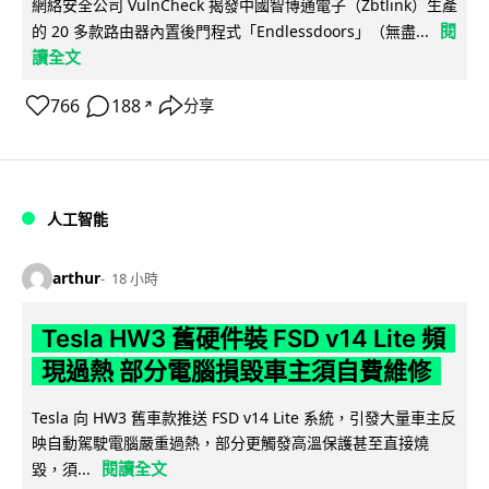
網絡安全公司 VulnCheck 揭發中國智博通電子（Zbtlink）生產
閱
的 20 多款路由器內置後門程式「Endlessdoors」（無盡...
讀全文
766
188
分享
↗
人工智能
arthur
18 小時
Tesla HW3 舊硬件裝 FSD v14 Lite 頻
現過熱 部分電腦損毀車主須自費維修
Tesla 向 HW3 舊車款推送 FSD v14 Lite 系統，引發大量車主反
映自動駕駛電腦嚴重過熱，部分更觸發高溫保護甚至直接燒
閱讀全文
毀，須...