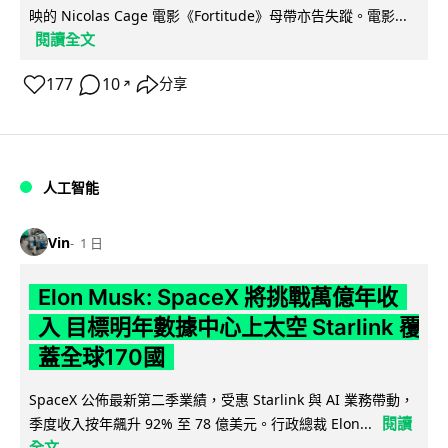
映的 Nicolas Cage 電影《Fortitude》母帶亦告失蹤。電影...
閱讀全文
177
10
分享
↗
人工智能
Vin
1 日
Elon Musk: SpaceX 將挑戰萬億年收
入 目標明年數據中心上太空 Starlink 覆
蓋全球170國
SpaceX 公佈最新第二季業績，受惠 Starlink 與 AI 業務帶動，
閱讀
季度收入按年飆升 92% 至 78 億美元。行政總裁 Elon...
全文