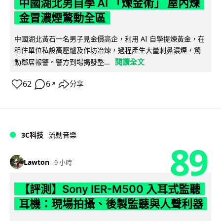
中國湖北男自學 AI 「煉金術」 屋內煉
金冒濃煙驚動全區
中國湖北黃石一名男子見金價高企，利用 AI 自學提煉黃金，在
租住單位私設高壓爐及作坊冶煉，過程產生大量刺鼻濃煙，驚
閱讀全文
動鄰居報警。警方到場揭發整...
62
6
分享
↗
3C科技
流動音樂
89
Lawton
9 小時
【評測】Sony IER-M500 入耳式監聽
耳機：現場拍攝、後製監聽與人聲利器