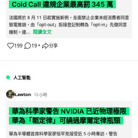
Cold Call 違規企業最高罰 345 萬
法國將於 8 月 11 日起實施新例，全面禁止企業未經消費者同意
致電推銷，由「opt-out」拒接登記制轉為「opt-in」先徵同意
閱讀全文
機制。違...
199
19
分享
↗
人工智能
Lawton
12 小時
華為科學家警告 NVIDIA 已近物理極限
華為「韜定律」可繞過摩爾定律瓶頸
華為半導體首席科學家廖恒罕見接受近 5 小時專訪，警告