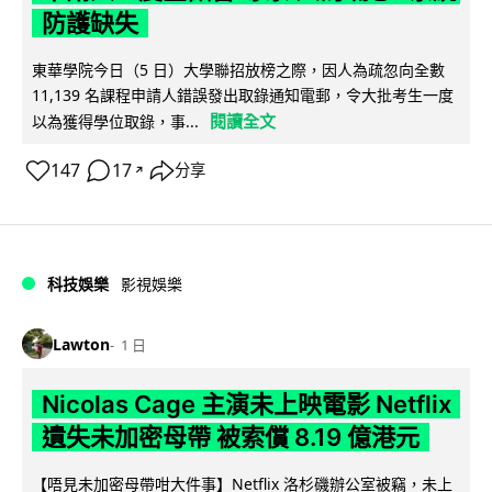
防護缺失
東華學院今日（5 日）大學聯招放榜之際，因人為疏忽向全數
11,139 名課程申請人錯誤發出取錄通知電郵，令大批考生一度
閱讀全文
以為獲得學位取錄，事...
147
17
分享
↗
科技娛樂
影視娛樂
Lawton
1 日
Nicolas Cage 主演未上映電影 Netflix
遺失未加密母帶 被索償 8.19 億港元
【唔見未加密母帶咁大件事】Netflix 洛杉磯辦公室被竊，未上