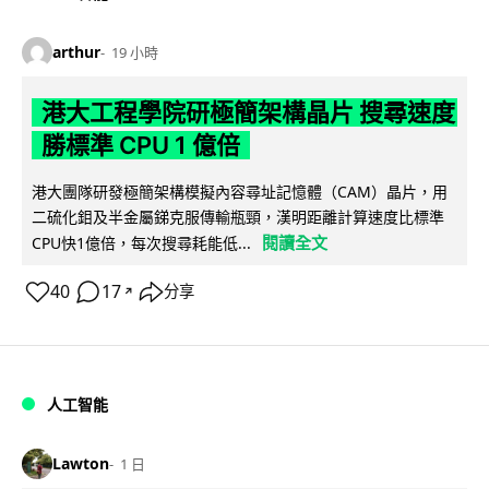
arthur
19 小時
港大工程學院研極簡架構晶片 搜尋速度
勝標準 CPU 1 億倍
港大團隊研發極簡架構模擬內容尋址記憶體（CAM）晶片，用
二硫化鉬及半金屬銻克服傳輸瓶頸，漢明距離計算速度比標準
閱讀全文
CPU快1億倍，每次搜尋耗能低...
40
17
分享
↗
人工智能
Lawton
1 日