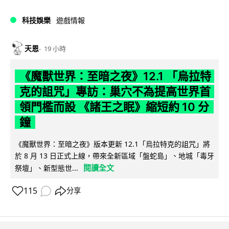
科技娛樂
遊戲情報
天恩
19 小時
《魔獸世界：至暗之夜》12.1 「烏拉特
克的詛咒」專訪：巢穴不為提高世界首
領門檻而設 《諸王之眠》縮短約 10 分
鐘
《魔獸世界：至暗之夜》版本更新 12.1「烏拉特克的詛咒」將
於 8 月 13 日正式上線，帶來全新區域「盤蛇島」、地城「毒牙
閱讀全文
祭壇」、新型態世...
115
分享