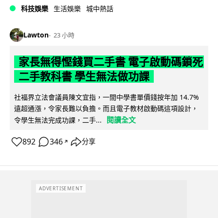
科技娛樂
生活娛樂
城中熱話
Lawton
23 小時
家長無得慳錢買二手書 電子啟動碼鎖死
二手教科書 學生無法做功課
社福界立法會議員陳文宜指，一間中學書單價錢按年加 14.7%
遠超通漲，令家長難以負擔。而且電子教材啟動碼這項設計，
閱讀全文
令學生無法完成功課，二手...
892
346
分享
↗
ADVERTISEMENT