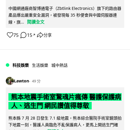
中國網通廠商智博通電子（Zbtlink Electronics）旗下的路由器
產品爆出嚴重安全漏洞，被發現每 35 秒便會與中國伺服器連
閱讀全文
線，旗...
75
15
分享
↗
科技娛樂
生活娛樂
城中熱話
Lawton
49 分
熊本地震手術室驚魂片瘋傳 醫護保護病
人、逃生門 網民讚值得尊敬
熊本縣 7 月 28 日發生 7.1 級地震，熊本綜合醫院手術室鏡頭拍
下地震一刻，醫護人員臨危不亂保護病人，更馬上開逃生門確