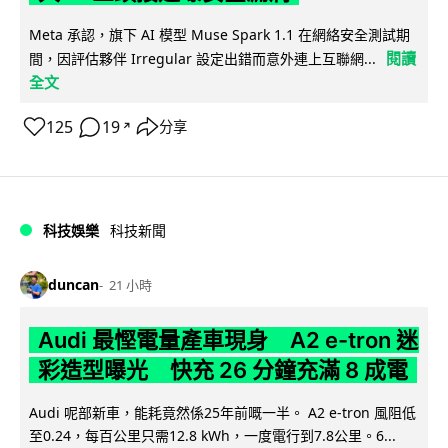
Meta 承認，旗下 AI 模型 Muse Spark 1.1 在網絡安全測試期
閱讀
間，因評估夥伴 Irregular 設定出錯而意外連上互聯網...
全文
125
19
分享
↗
科技娛樂
科技新聞
duncan
21 小時
Audi 最慳電量產車現身 A2 e-tron 迷
彩造型曝光 快充 26 分鐘充滿 8 成電
Audi 呢部新車，能耗竟然係25年前嘅一半。 A2 e-tron 風阻低
至0.24，每百公里只需12.8 kWh，一度電行到7.8公里。6...