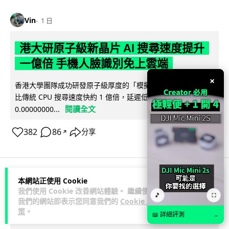
Vin
1 日
港大研原子級新晶片 AI 搜尋速度提升
一億倍 手機人臉識別免上雲端
×
香港大學團隊成功研發原子級厚度的「模擬存內搜尋」晶片，
比傳統 CPU 搜尋速度快約 1 億倍，延遲低至 36 皮秒（即
閱讀全文
0.00000000...
382
86
分享
↗
本網站正使用 Cookie
科技娛樂
生活科技
旅遊
我們使用 Cookie 改善網站體驗。 繼續使用
🎵
⛶
我們的網站即表示您同意我們的
Cookie 政
策
。
Lawton
1 日
📖 詳細評測
→