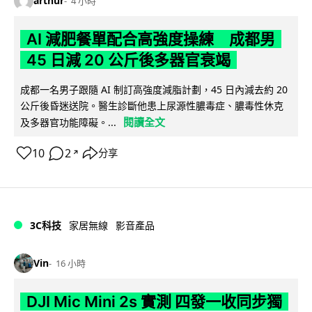
arthur
4 小時
AI 減肥餐單配合高強度操練 成都男
45 日減 20 公斤後多器官衰竭
成都一名男子跟隨 AI 制訂高強度減脂計劃，45 日內減去約 20
公斤後昏迷送院。醫生診斷他患上尿源性膿毒症、膿毒性休克
閱讀全文
及多器官功能障礙。...
10
2
分享
↗
3C科技
家居無線
影音產品
Vin
16 小時
DJI Mic Mini 2s 實測 四發一收同步獨