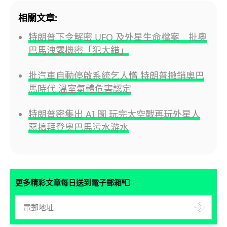
相關文章:
特朗普下令解密 UFO 及外星生命檔案 批奧
巴馬洩露機密「犯大錯」
批汽車自動停啟系統乞人憎 特朗普撤銷奧巴
馬時代 溫室氣體危害認定
特朗普密集出 AI 圖 玩完太空戰再玩外星人
惡搞拜登奧巴馬污水游水
📮
更多精彩文章每日送到電子郵箱