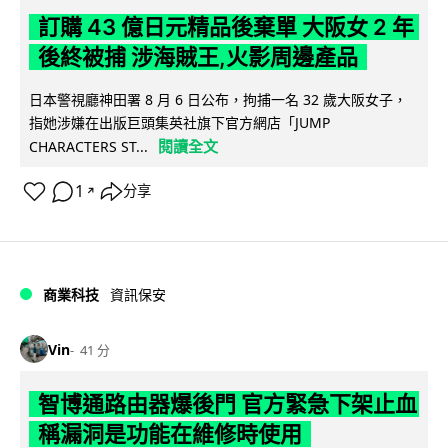
訂購 43 億日元精品後棄單 大阪女 2 年
後終被捕 涉海賊王,火影周邊產品
日本警視廳神田署 8 月 6 日公布，拘捕一名 32 歲大阪女子，
指她涉嫌在出版巨頭集英社旗下官方網店「JUMP
閱讀全文
CHARACTERS ST...
1
分享
↗
商業科技
資訊保安
Vin
41 分
智博通路由器爆後門 官方緊急下架止血
稱漏洞是功能在維修時使用