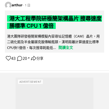
arthur
1 日
港大工程學院研極簡架構晶片 搜尋速度
勝標準 CPU 1 億倍
港大團隊研發極簡架構模擬內容尋址記憶體（CAM）晶片，用
二硫化鉬及半金屬銻克服傳輸瓶頸，漢明距離計算速度比標準
閱讀全文
CPU快1億倍，每次搜尋耗能低...
43
20
分享
↗
ADVERTISEMENT