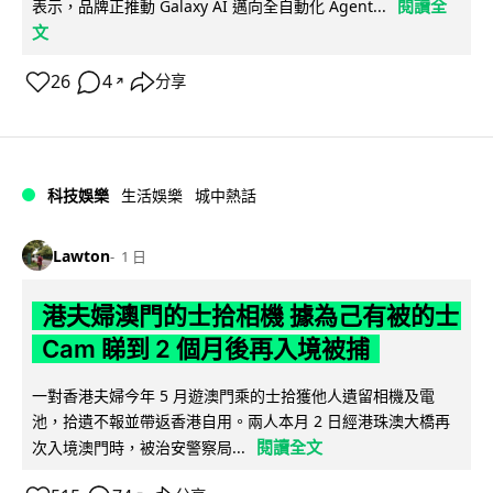
閱讀全
表示，品牌正推動 Galaxy AI 邁向全自動化 Agent...
文
26
4
分享
↗
科技娛樂
生活娛樂
城中熱話
Lawton
1 日
港夫婦澳門的士拾相機 據為己有被的士
Cam 睇到 2 個月後再入境被捕
一對香港夫婦今年 5 月遊澳門乘的士拾獲他人遺留相機及電
池，拾遺不報並帶返香港自用。兩人本月 2 日經港珠澳大橋再
閱讀全文
次入境澳門時，被治安警察局...