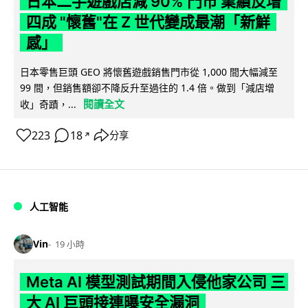
日本二手遊戲店減 90% 門市 業績反增
四成 "懷舊"在 Z 世代變成最潮「新鮮
感」
日本零售巨頭 GEO 將懷舊遊戲銷售門市從 1,000 間大幅減至
99 間，但銷售額卻不降反升至過往的 1.4 倍。做到「減店增
閱讀全文
收」奇蹟，...
223
18
分享
↗
人工智能
Vin
19 小時
Meta AI 模型測試期間入侵他家公司 三
大 AI 巨頭接連曝安全漏洞