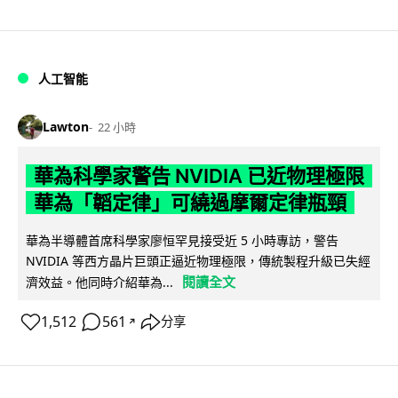
人工智能
Lawton
22 小時
華為科學家警告 NVIDIA 已近物理極限
華為「韜定律」可繞過摩爾定律瓶頸
華為半導體首席科學家廖恒罕見接受近 5 小時專訪，警告
NVIDIA 等西方晶片巨頭正逼近物理極限，傳統製程升級已失經
閱讀全文
濟效益。他同時介紹華為...
1,512
561
分享
↗