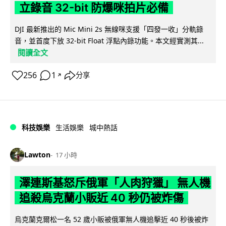
立錄音 32-bit 防爆咪拍片必備
DJI 最新推出的 Mic Mini 2s 無線咪支援「四發一收」分軌錄
音，並首度下放 32-bit Float 浮點內錄功能。本文經實測其...
閱讀全文
256
1
分享
↗
科技娛樂
生活娛樂
城中熱話
Lawton
17 小時
澤連斯基怒斥俄軍「人肉狩獵」 無人機
追殺烏克蘭小販近 40 秒仍被炸傷
烏克蘭克爾松一名 52 歲小販被俄軍無人機追擊近 40 秒後被炸