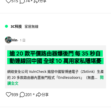
515
74
分享
↗
3C科技
家居無線
Vin
1 日
逾 20 款平價路由器爆後門 每 35 秒自
動連線回中國 全球 10 萬用家私隱堪憂
網絡安全公司 VulnCheck 揭發中國智博通電子（Zbtlink）生產
閱
的 20 多款路由器內置後門程式「Endlessdoors」（無盡...
讀全文
939
201
分享
↗