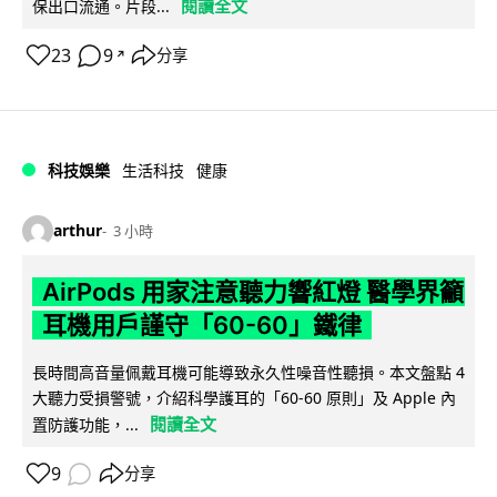
閱讀全文
保出口流通。片段...
23
9
分享
↗
科技娛樂
生活科技
健康
arthur
3 小時
AirPods 用家注意聽力響紅燈 醫學界籲
耳機用戶謹守「60-60」鐵律
長時間高音量佩戴耳機可能導致永久性噪音性聽損。本文盤點 4
大聽力受損警號，介紹科學護耳的「60-60 原則」及 Apple 內
閱讀全文
置防護功能，...
9
分享