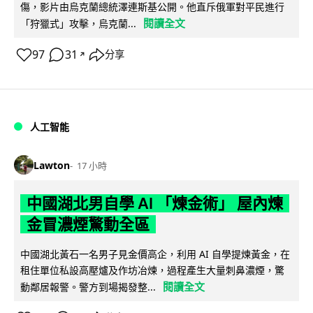
傷，影片由烏克蘭總統澤連斯基公開。他直斥俄軍對平民進行
閱讀全文
「狩獵式」攻擊，烏克蘭...
97
31
分享
↗
人工智能
Lawton
17 小時
中國湖北男自學 AI 「煉金術」 屋內煉
金冒濃煙驚動全區
中國湖北黃石一名男子見金價高企，利用 AI 自學提煉黃金，在
租住單位私設高壓爐及作坊冶煉，過程產生大量刺鼻濃煙，驚
閱讀全文
動鄰居報警。警方到場揭發整...