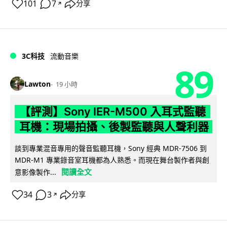
101
7
分享
↗
3C科技
流動音樂
89
Lawton
19 小時
【評測】Sony IER-M500 入耳式監聽
耳機：現場拍攝、後製監聽與人聲利器
談到專業混音專用的聲音監聽耳機，Sony 經典 MDR-7506 到
MDR-M1 專業錄音室耳機都為人熟悉。而現在舞台製作者與創
閱讀全文
意影像製作...
34
3
分享
↗