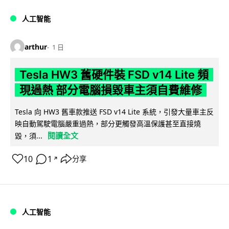
人工智能
arthur
1 日
Tesla HW3 舊硬件裝 FSD v14 Lite 頻
現過熱 部分電腦損毀車主須自費維修
Tesla 向 HW3 舊車款推送 FSD v14 Lite 系統，引發大量車主反
映自動駕駛電腦嚴重過熱，部分更觸發高溫保護甚至直接燒
閱讀全文
毀，須...
10
1
分享
↗
人工智能