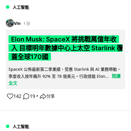
人工智能
Vin
1 日
Elon Musk: SpaceX 將挑戰萬億年收
入 目標明年數據中心上太空 Starlink 覆
蓋全球170國
SpaceX 公佈最新第二季業績，受惠 Starlink 與 AI 業務帶動，
閱讀
季度收入按年飆升 92% 至 78 億美元。行政總裁 Elon...
全文
142
19
分享
↗
人工智能