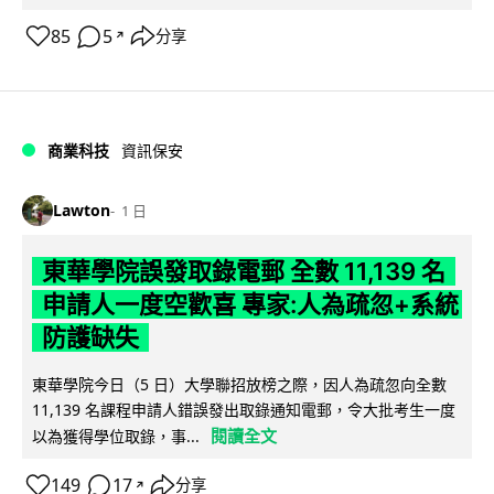
85
5
分享
↗
商業科技
資訊保安
Lawton
1 日
東華學院誤發取錄電郵 全數 11,139 名
申請人一度空歡喜 專家:人為疏忽+系統
防護缺失
東華學院今日（5 日）大學聯招放榜之際，因人為疏忽向全數
11,139 名課程申請人錯誤發出取錄通知電郵，令大批考生一度
閱讀全文
以為獲得學位取錄，事...
149
17
分享
↗