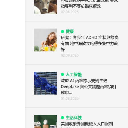
指專利不等於臨床療效
02.08.2026
健康
研究：青少年 ADHD 症狀與飲食
有關 地中海飲食吃得多集中力較
好
02.08.2026
人工智能
歐盟 AI 內容標示規則生效
Deepfake 與公共議題內容須明
確申...
01.08.2026
生活科技
美國收緊外國機械人入口限制