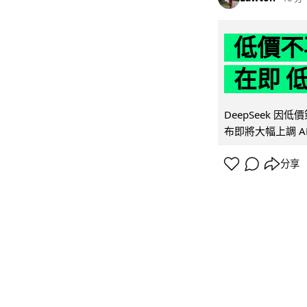
低價不再
在即 
DeepSeek 
布即將大幅上調 A
分享