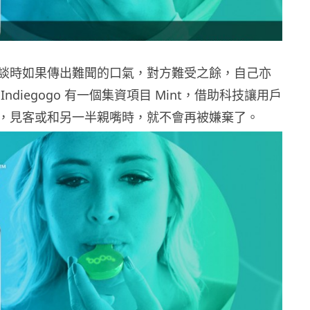
談時如果傳出難聞的口氣，對方難受之餘，自己亦
ndiegogo 有一個集資項目 Mint，借助科技讓用戶
，見客或和另一半親嘴時，就不會再被嫌棄了。