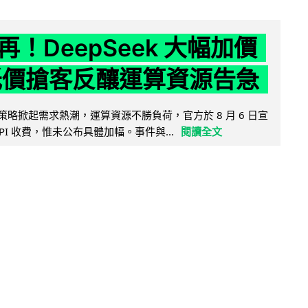
！DeepSeek 大幅加價
低價搶客反釀運算資源告急
因低價策略掀起需求熱潮，運算資源不勝負荷，官方於 8 月 6 日宣
PI 收費，惟未公布具體加幅。事件與...
閱讀全文