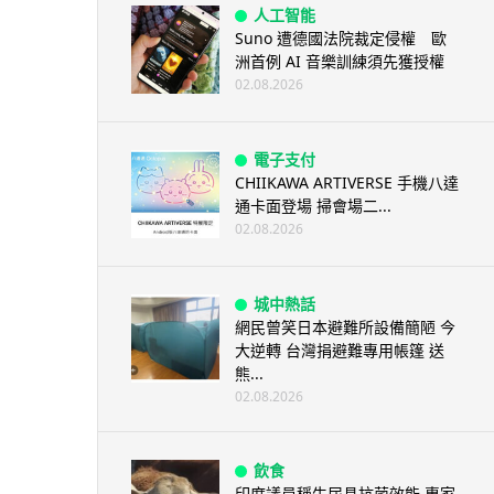
人工智能
Suno 遭德國法院裁定侵權 歐
洲首例 AI 音樂訓練須先獲授權
02.08.2026
電子支付
CHIIKAWA ARTIVERSE 手機八達
通卡面登場 掃會場二...
02.08.2026
城中熱話
網民曾笑日本避難所設備簡陋 今
大逆轉 台灣捐避難專用帳篷 送
熊...
02.08.2026
飲食
印度議員稱牛尿具抗菌效能 專家