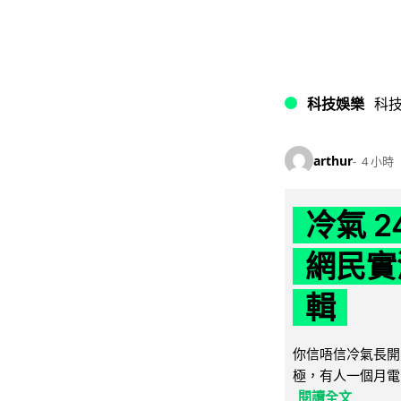
科技娛樂
科
arthur
4 小時
冷氣 
網民實
輯
你信唔信冷氣長開
極，有人一個月電費
閱讀全文