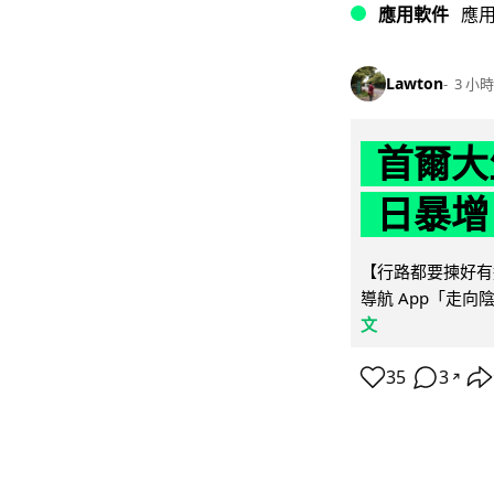
應用軟件
應
Lawton
3 小時
首爾大
日暴增
【行路都要揀好有遮
導航 App「走向
文
35
3
↗