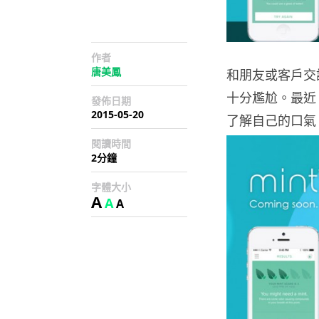
作者
唐美鳳
和朋友或客戶交
十分尷尬。最近 I
發佈日期
2015-05-20
了解自己的口氣
閱讀時間
2分鐘
字體大小
A
A
A