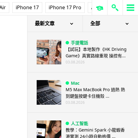
Air
iPhone 17
iPhone 17 Pro
AirPods Pro 3
Ap
最新文章
全部
手提電話
【試玩】本地製作《HK Driving
Game》真實路線重現 操控有...
03.08.2026
Mac
M5 Max MacBook Pro 過熱 熱
到鍵盤按鍵卡住機殼 ...
03.08.2026
人工智能
教學：Gemini Spark 小龍蝦香
港實測 24小時自動格價 ...