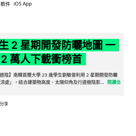
iOS App
用軟件
生 2 星期開發防曬地圖 一
 2 萬人下載衝榜首
陰】南韓首爾大學 23 歲學生劉敏俊利用 2 星期開發防曬
陰涼處」，結合建築物高度、太陽仰角及行道樹陰影...
閱讀全
分享