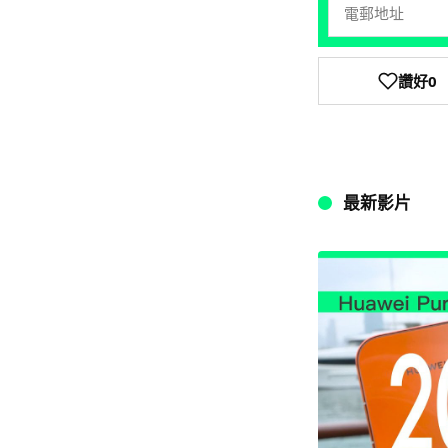
讚好
0
最新影片