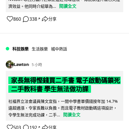
閱讀全文
濟效益。他同時介紹華為...
860
338
分享
↗
科技娛樂
生活娛樂
城中熱話
Lawton
5 小時
家長無得慳錢買二手書 電子啟動碼鎖死
二手教科書 學生無法做功課
社福界立法會議員陳文宜指，一間中學書單價錢按年加 14.7%
遠超通漲，令家長難以負擔。而且電子教材啟動碼這項設計，
閱讀全文
令學生無法完成功課，二手...
503
192
分享
↗