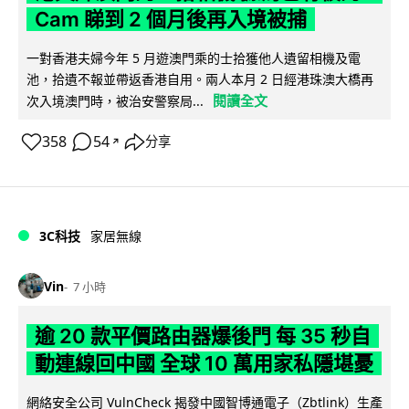
Cam 睇到 2 個月後再入境被捕
一對香港夫婦今年 5 月遊澳門乘的士拾獲他人遺留相機及電
池，拾遺不報並帶返香港自用。兩人本月 2 日經港珠澳大橋再
閱讀全文
次入境澳門時，被治安警察局...
358
54
分享
↗
3C科技
家居無線
Vin
7 小時
逾 20 款平價路由器爆後門 每 35 秒自
動連線回中國 全球 10 萬用家私隱堪憂
網絡安全公司 VulnCheck 揭發中國智博通電子（Zbtlink）生產