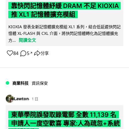
靠快閃記憶體紓緩 DRAM 不足 KIOXIA
推 XL1 記憶體擴充模組
KIOXIA 發表全新記憶體擴充模組 XL1 系列，結合低延遲快閃記
憶體 XL-FLASH 與 CXL 介面，將快閃記憶體轉化為記憶體擴充
閱讀全文
方...
84
5
分享
↗
商業科技
資訊保安
Lawton
1 日
東華學院誤發取錄電郵 全數 11,139 名
申請人一度空歡喜 專家:人為疏忽+系統