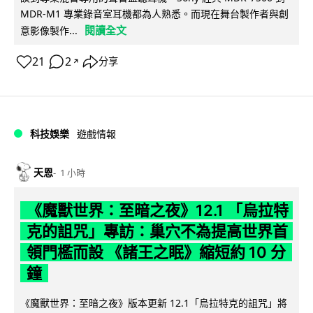
MDR-M1 專業錄音室耳機都為人熟悉。而現在舞台製作者與創
閱讀全文
意影像製作...
21
2
分享
↗
科技娛樂
遊戲情報
天恩
1 小時
《魔獸世界：至暗之夜》12.1 「烏拉特
克的詛咒」專訪：巢穴不為提高世界首
領門檻而設 《諸王之眠》縮短約 10 分
鐘
《魔獸世界：至暗之夜》版本更新 12.1「烏拉特克的詛咒」將