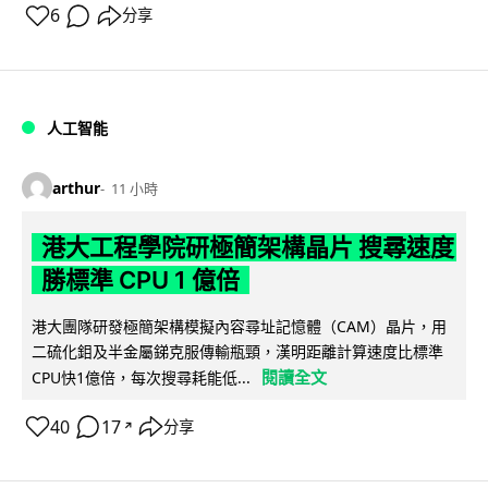
6
分享
人工智能
arthur
11 小時
港大工程學院研極簡架構晶片 搜尋速度
勝標準 CPU 1 億倍
港大團隊研發極簡架構模擬內容尋址記憶體（CAM）晶片，用
二硫化鉬及半金屬銻克服傳輸瓶頸，漢明距離計算速度比標準
閱讀全文
CPU快1億倍，每次搜尋耗能低...
40
17
分享
↗