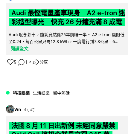
Audi 最慳電量產車現身 A2 e-tron 迷
彩造型曝光 快充 26 分鐘充滿 8 成電
Audi 呢部新車，能耗竟然係25年前嘅一半。 A2 e-tron 風阻低
至0.24，每百公里只需12.8 kWh，一度電行到7.8公里。6...
閱讀全文
5
1
分享
↗
科技娛樂
生活娛樂
城中熱話
Vin
4 小時
法國 8 月 11 日出新例 未經同意嚴禁