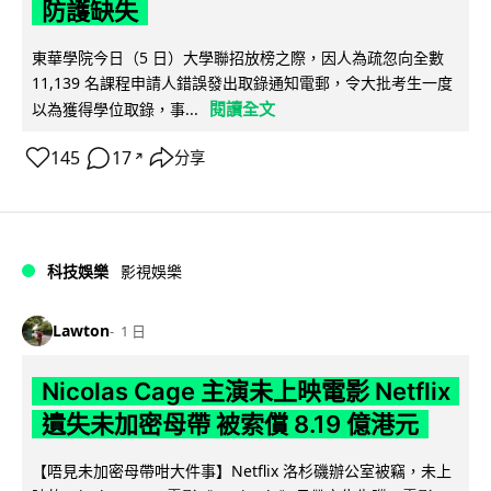
防護缺失
東華學院今日（5 日）大學聯招放榜之際，因人為疏忽向全數
11,139 名課程申請人錯誤發出取錄通知電郵，令大批考生一度
閱讀全文
以為獲得學位取錄，事...
145
17
分享
↗
科技娛樂
影視娛樂
Lawton
1 日
Nicolas Cage 主演未上映電影 Netflix
遺失未加密母帶 被索償 8.19 億港元
【唔見未加密母帶咁大件事】Netflix 洛杉磯辦公室被竊，未上