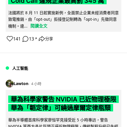
Cold Call 違規企業最高罰 345 萬
法國將於 8 月 11 日起實施新例，全面禁止企業未經消費者同意
致電推銷，由「opt-out」拒接登記制轉為「opt-in」先徵同意
閱讀全文
機制。違...
141
13
分享
↗
人工智能
Lawton
4 小時
華為科學家警告 NVIDIA 已近物理極限
華為「韜定律」可繞過摩爾定律瓶頸
華為半導體首席科學家廖恒罕見接受近 5 小時專訪，警告
NVIDIA 等西方晶片巨頭正逼近物理極限，傳統製程升級已失經