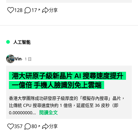
128
17
分享
↗
人工智能
Vin
1 日
港大研原子級新晶片 AI 搜尋速度提升
一億倍 手機人臉識別免上雲端
香港大學團隊成功研發原子級厚度的「模擬存內搜尋」晶片，
比傳統 CPU 搜尋速度快約 1 億倍，延遲低至 36 皮秒（即
閱讀全文
0.00000000...
357
80
分享
↗