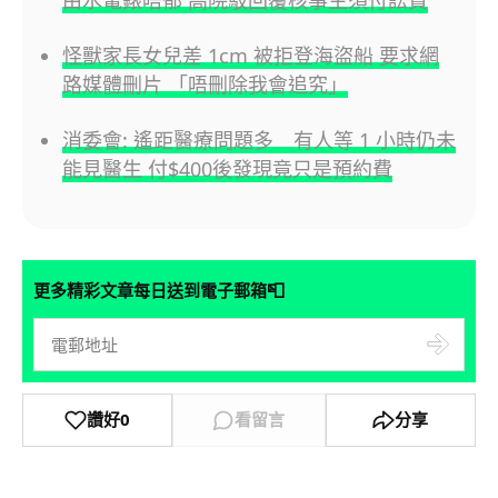
怪獸家長女兒差 1cm 被拒登海盜船 要求網
路媒體刪片 「唔刪除我會追究」
消委會: 遙距醫療問題多 有人等 1 小時仍未
能見醫生 付$400後發現竟只是預約費
📮
更多精彩文章每日送到電子郵箱
讚好
0
看留言
分享