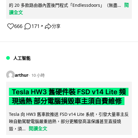
閱
的 20 多款路由器內置後門程式「Endlessdoors」（無盡...
讀全文
666
171
分享
↗
人工智能
arthur
10 小時
Tesla HW3 舊硬件裝 FSD v14 Lite 頻
現過熱 部分電腦損毀車主須自費維修
Tesla 向 HW3 舊車款推送 FSD v14 Lite 系統，引發大量車主反
映自動駕駛電腦嚴重過熱，部分更觸發高溫保護甚至直接燒
閱讀全文
毀，須...