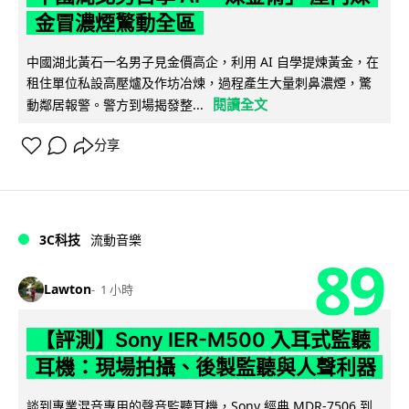
金冒濃煙驚動全區
中國湖北黃石一名男子見金價高企，利用 AI 自學提煉黃金，在
租住單位私設高壓爐及作坊冶煉，過程產生大量刺鼻濃煙，驚
閱讀全文
動鄰居報警。警方到場揭發整...
分享
3C科技
流動音樂
89
Lawton
1 小時
【評測】Sony IER-M500 入耳式監聽
耳機：現場拍攝、後製監聽與人聲利器
談到專業混音專用的聲音監聽耳機，Sony 經典 MDR-7506 到