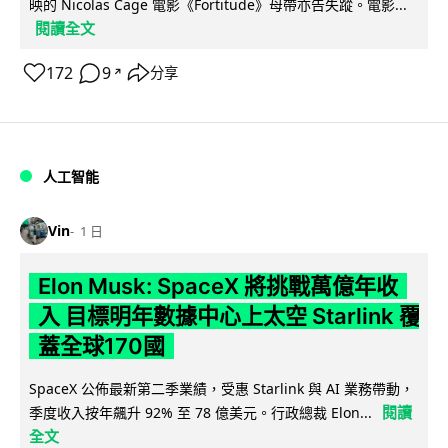
映的 Nicolas Cage 電影《Fortitude》母帶亦告失蹤。電影...
閱讀全文
172
9
分享
↗
人工智能
Vin
1 日
Elon Musk: SpaceX 將挑戰萬億年收
入 目標明年數據中心上太空 Starlink 覆
蓋全球170國
SpaceX 公佈最新第二季業績，受惠 Starlink 與 AI 業務帶動，
閱讀
季度收入按年飆升 92% 至 78 億美元。行政總裁 Elon...
全文