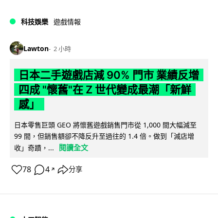
科技娛樂
遊戲情報
Lawton
2 小時
日本二手遊戲店減 90% 門市 業績反增
四成 "懷舊"在 Z 世代變成最潮「新鮮
感」
日本零售巨頭 GEO 將懷舊遊戲銷售門市從 1,000 間大幅減至
99 間，但銷售額卻不降反升至過往的 1.4 倍。做到「減店增
閱讀全文
收」奇蹟，...
78
4
分享
↗