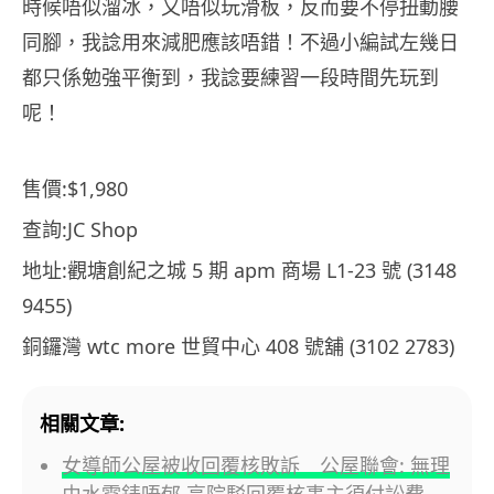
時候唔似溜冰，又唔似玩滑板，反而要不停扭動腰
同腳，我諗用來減肥應該唔錯！不過小編試左幾日
都只係勉強平衡到，我諗要練習一段時間先玩到
呢！
售價:$1,980
查詢:JC Shop
地址:觀塘創紀之城 5 期 apm 商場 L1-23 號 (3148
9455)
銅鑼灣 wtc more 世貿中心 408 號舖 (3102 2783)
相關文章:
女導師公屋被收回覆核敗訴 公屋聯會: 無理
由水電錶唔郁 高院駁回覆核事主須付訟費